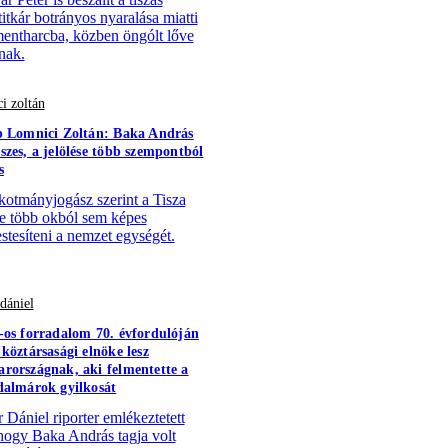
titkár botrányos nyaralása miatti
ntharcba, közben öngólt lőve
nak.
i zoltán
b Lomnici Zoltán: Baka András
szes, a jelölése több szempontból
s
kotmányjogász szerint a Tisza
tje több okból sem képes
stesíteni a nemzet egységét.
dániel
-os forradalom 70. évfordulóján
 köztársasági elnöke lesz
rországnak, aki felmentette a
dalmárok gyilkosát
 Dániel riporter emlékeztetett
 hogy Baka András tagja volt