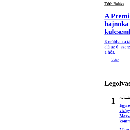
Tóth Balázs
A Premi
bajnoka 
kulcsem
Korábban a tá
alá az új szer
a hős.
Legolva
gajdos
1
Egyre
vízüg
Magya
komm
Magyar