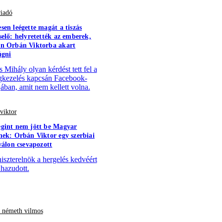
riadó
sen leégette magát a tiszás
selő: helyretették az emberek,
n Orbán Viktorba akart
úgni
s Mihály olyan kérdést tett fel a
gkezelés kapcsán Facebook-
jában, amit nem kellett volna.
viktor
gint nem jött be Magyar
nek: Orbán Viktor egy szerbiai
iválon csevapozott
iszterelnök a hergelés kedvéért
 hazudott.
- németh vilmos