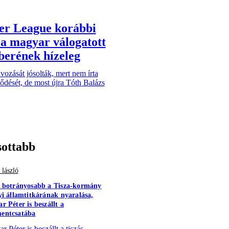
er League korábbi
a magyar válogatott
berének hízeleg
vozását jósolták, mert nem írta
ződését, de most újra Tóth Balázs
sottabb
 lászló
 botrányosabb a Tisza-kormány
yi államtitkárának nyaralása,
r Péter is beszállt a
entcsatába
 Péter is beszállt a tiszás