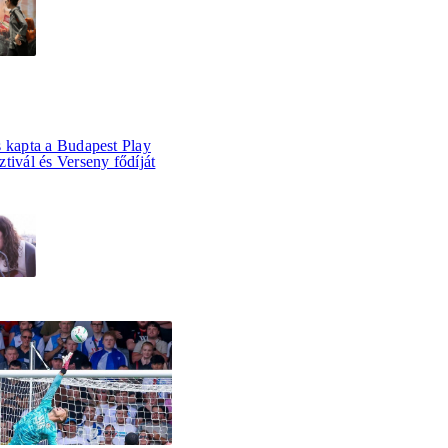
s kapta a Budapest Play
tivál és Verseny fődíját