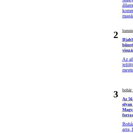
állam
komme
magá
lomnic
2
Ifjab
bűnré
visszá
Az al
jelöl
megte
bohár 
3
Az 56
olyan
Magya
forra
Bohár
arra,