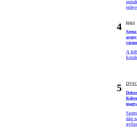
annak
enlev
kincs
4
Szenz
arany
várm
A fel
korabe
DVS
5
Debre
Köben
magya
Szamb
dán s
győze