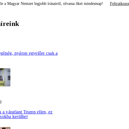
le a Magyar Nemzet legjobb írásairól, olvassa őket mindennap!
Feliratkozo
híreink
segítség, nyáron egyelőre csak a
p
 a váratlant Trump ellen, ez
sokba kerülhet