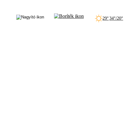
29°
34°/20°