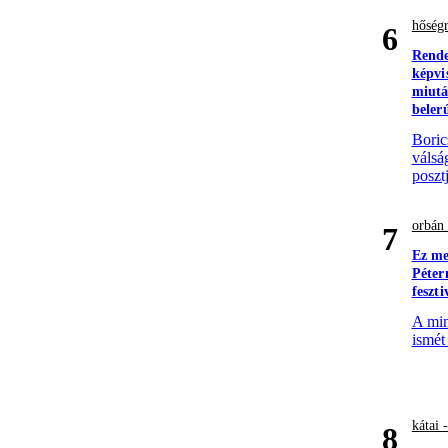
hőség
6
Rende
képvi
miutá
beler
Boric
válsá
poszt
orbán 
7
Ez me
Péter
feszt
A min
ismét
kátai 
8