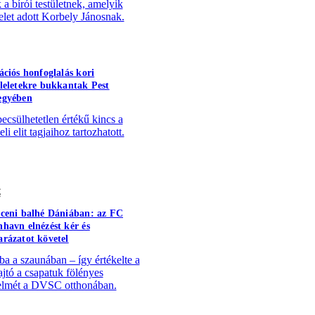
 a bírói testületnek, amelyik
elet adott Korbely Jánosnak.
ációs honfoglalás kori
leletekre bukkantak Pest
egyében
becsülhetetlen értékű kincs a
li elit tagjaihoz tartozhatott.
C
ceni balhé Dániában: az FC
havn elnézést kér és
rázatot követel
a a szaunában – így értékelte a
ajtó a csapatuk fölényes
lmét a DVSC otthonában.