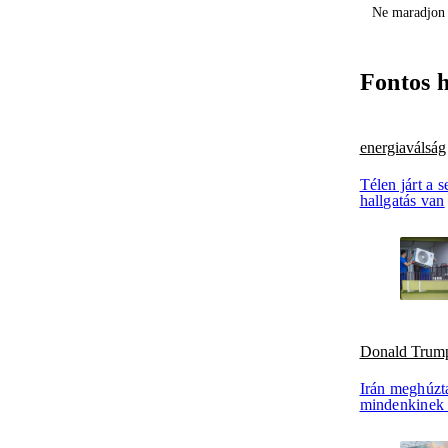
Ne maradjon 
Fontos 
energiaválság
Télen járt a 
hallgatás van
Donald Trum
Irán meghúzta
mindenkinek 