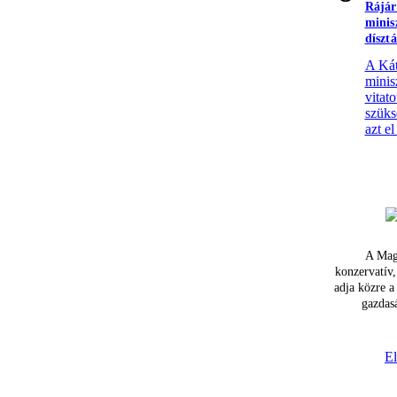
Rájár
minisz
díszt
A Kát
minis
vitato
szüks
azt el
A Mag
konzervatív,
adja közre a
gazdasá
El