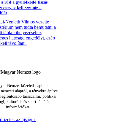
 a rúd a gyűlölködő tiszás
terre, le kell szednie a
áblát
ai-Németh Vilmos vezette
ztérium nem tudta bemutatni a
tt tábla kihelyezéséhez
éges hatósági engedélyt, ezért
 kell távolítani.
yar Nemzet közéleti napilap
 nemzeti alapról, a tényekre építve
 legfontosabb társadalmi, politikai,
gi, kulturális és sport témájú
információkat.
őfizetek az újságra