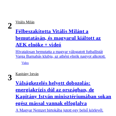
Vitális Milán
2
Félbeszakította Vitális Milánt a
bemutatásán, és magyarul kiáltott az
AEK elnöke + videó
Hivatalosan bemutatta a magyar válogatott futballistát
Varga Barnabás klubja, az athéni elnök nagyot alkotott.
Kapitány István
3
Válságkezelés helyett dobozolás:
energiakrízis dúl az országban, de
Kapitány István minisztériumában sokan
egész mással vannak elfoglalva
A Magyar Nemzet birtokába jutott egy belső körlevél.