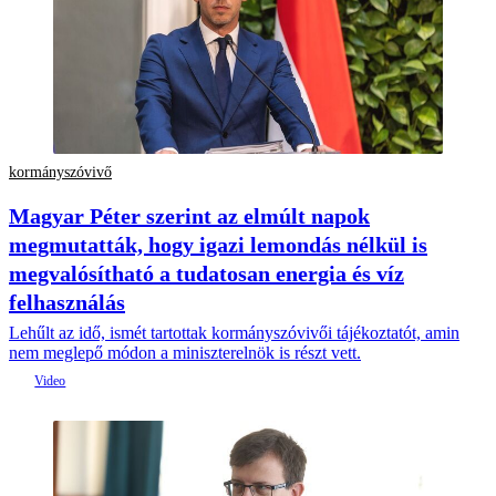
kormányszóvivő
Magyar Péter szerint az elmúlt napok
megmutatták, hogy igazi lemondás nélkül is
megvalósítható a tudatosan energia és víz
felhasználás
Lehűlt az idő, ismét tartottak kormányszóvivői tájékoztatót, amin
nem meglepő módon a miniszterelnök is részt vett.