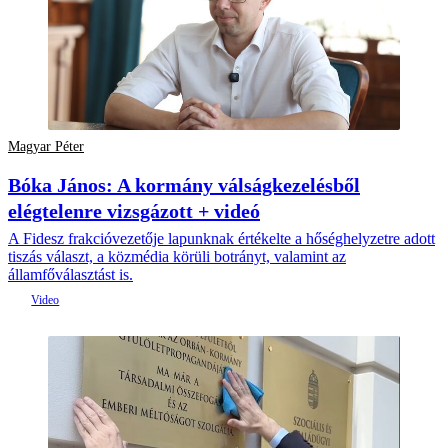
Magyar Péter
Bóka János: A kormány válságkezelésből
elégtelenre vizsgázott + videó
A Fidesz frakcióvezetője lapunknak értékelte a hőséghelyzetre adott
tiszás választ, a közmédia körüli botrányt, valamint az
államfőválasztást is.