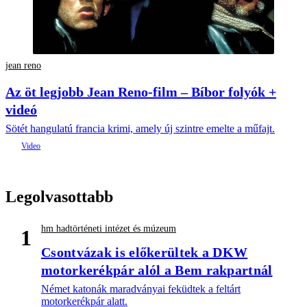
jean reno
Az öt legjobb Jean Reno-film – Bíbor folyók +
videó
Sötét hangulatú francia krimi, amely új szintre emelte a műfajt.
Legolvasottabb
hm hadtörténeti intézet és múzeum
1
Csontvázak is előkerültek a DKW
motorkerékpár alól a Bem rakpartnál
Német katonák maradványai feküdtek a feltárt
motorkerékpár alatt.