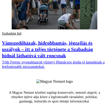
Szabadság híd
Vámszedőházak, hídrobbantás, jégzajlás és
uszályok – itt a teljes története a Szabadság
hídnál láthatóvá vált roncsnak
Tóth Ferenc nyugalmazott vízügyi főtanácsos árulta el lapunknak a
legfontosabb mozzanatokat.
A Magyar Nemzet közéleti napilap konzervatív, nemzeti alapról, a
tényekre építve adja közre a legfontosabb társadalmi, politikai,
gazdasági, kulturális és sport témájú információkat.