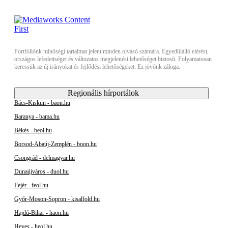
Portfóliónk minőségi tartalmat jelent minden olvasó számára. Egyedülálló elérést,
országos lefedettséget és változatos megjelenési lehetőséget biztosít. Folyamatosan
keressük az új irányokat és fejlődési lehetőségeket. Ez jövőnk záloga.
Regionális hírportálok
Bács-Kiskun - baon.hu
Baranya - bama.hu
Békés - beol.hu
Borsod-Abaúj-Zemplén - boon.hu
Csongrád - delmagyar.hu
Dunaújváros - duol.hu
Fejér - feol.hu
Győr-Moson-Sopron - kisalfold.hu
Hajdú-Bihar - haon.hu
Heves - heol.hu