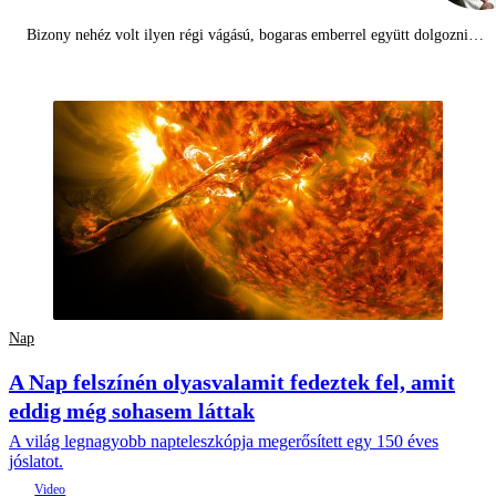
Bizony nehéz volt ilyen régi vágású, bogaras emberrel együtt dolgozni…
Nap
A Nap felszínén olyasvalamit fedeztek fel, amit
eddig még sohasem láttak
A világ legnagyobb napteleszkópja megerősített egy 150 éves
jóslatot.