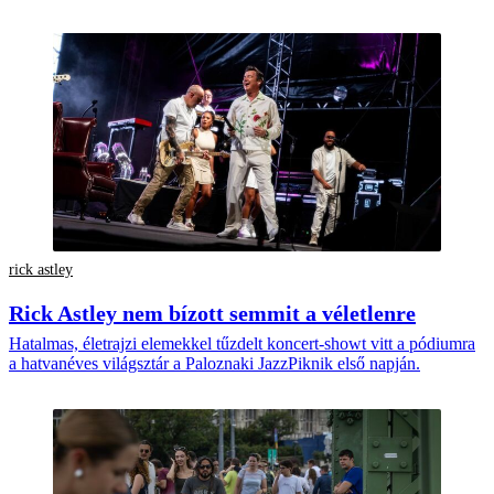
rick astley
Rick Astley nem bízott semmit a véletlenre
Hatalmas, életrajzi elemekkel tűzdelt koncert-showt vitt a pódiumra
a hatvanéves világsztár a Paloznaki JazzPiknik első napján.