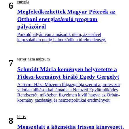
energia
6
Megfeledkezhettek Magyar Péterék az
Otthoni energiatároló program
pályázóiról
Parkolópályán van a második ütem, az elsővel
kapcsolatban pedig halmozódik a türelmetlenség.
terror háza múzeum
7
Schmidt Mária keményen helyretette a
Fidesz-kormányt bíráló Egedy Gergelyt
A Terror Háza Múzeum főigazgatója szerint a professzor
valótlan állításokkal támadta a Nemzeti Együttműködés
Rendszerét, miközben figyelmen kívül hagyta az Orbán-
kormány gazdasági és nemzetpolitikai eredményeit.
hír tv
8
Megszólalt a közmédia frissen kinevezett,