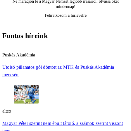
Ne maradjon le a Magyar Nemzet legjobb írásairól, olvassa őket
mindennap!
Feliratkozom a hírlevélre
Fontos híreink
Puskás Akadémia
Utolsó pillanatos gól döntött az MTK és Puskás Akadémia
meccsén
alteo
Magyar Péter szerint nem épült tároló, a számok szerint viszont
igen