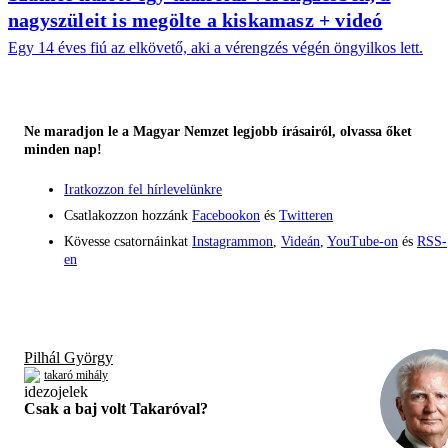
nagyszüleit is megölte a kiskamasz + videó
Egy 14 éves fiú az elkövető, aki a vérengzés végén öngyilkos lett.
Ne maradjon le a Magyar Nemzet legjobb írásairól, olvassa őket
minden nap!
Iratkozzon fel hírlevelünkre
Csatlakozzon hozzánk
Facebookon
és
Twitteren
Kövesse csatornáinkat
Instagrammon
,
Videán
,
YouTube-on
és
RSS-
en
Pilhál György
takaró mihály
Csak a baj volt Takaróval?