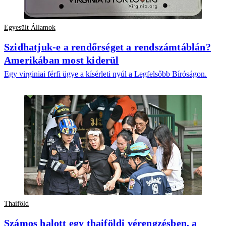
Egyesült Államok
Szidhatjuk-e a rendőrséget a rendszámtáblán?
Amerikában most kiderül
Egy virginiai férfi ügye a kísérleti nyúl a Legfelsőbb Bíróságon.
Thaiföld
Számos halott egy thaiföldi vérengzésben, a