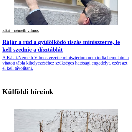
kátai - németh vilmos
Rájár a rúd a gyűlölködő tiszás miniszterre, le
kell szednie a dísztáblát
A Kátai-Németh Vilmos vezette minisztérium nem tudta bemutatni a
vitatott tábla kihelyezéséhez szükséges hatósági engedélyt, ezért azt
el kell távolítani.
Külföldi híreink