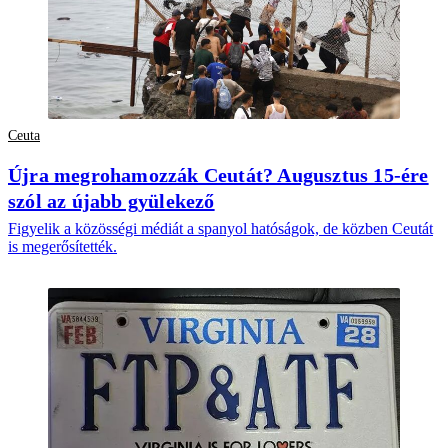
Ceuta
Újra megrohamozzák Ceutát? Augusztus 15-ére
szól az újabb gyülekező
Figyelik a közösségi médiát a spanyol hatóságok, de közben Ceutát
is megerősítették.