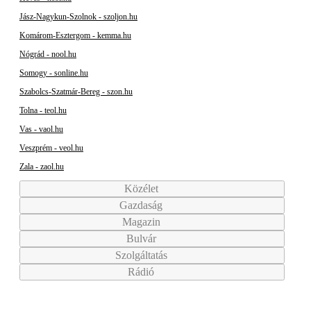
Jász-Nagykun-Szolnok - szoljon.hu
Komárom-Esztergom - kemma.hu
Nógrád - nool.hu
Somogy - sonline.hu
Szabolcs-Szatmár-Bereg - szon.hu
Tolna - teol.hu
Vas - vaol.hu
Veszprém - veol.hu
Zala - zaol.hu
Közélet
Gazdaság
Magazin
Bulvár
Szolgáltatás
Rádió