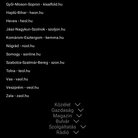
Győr-Moson-Sopron - kisalfold.hu
Hajdú-Bihar - haon.hu
Heves - heol.hu
Jász-Nagykun-Szolnok - szoljon.hu
Komárom-Esztergom - kemma.hu
Nógrád - nool.hu
Somogy - sonline.hu
Szabolcs-Szatmár-Bereg - szon.hu
Tolna - teol.hu
Vas - vaol.hu
Veszprém - veol.hu
Zala - zaol.hu
Közélet
Gazdaság
Magazin
Bulvár
Szolgáltatás
Rádió