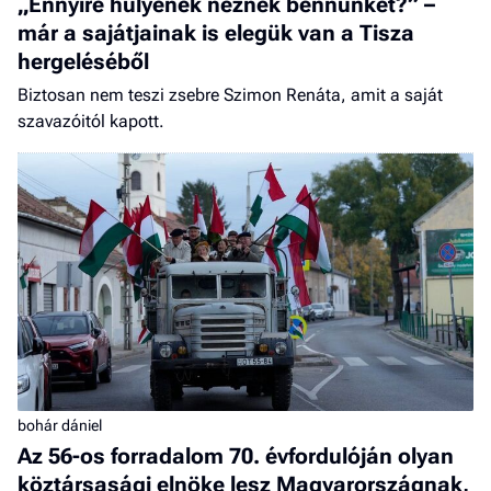
„Ennyire hülyének nėznek bennünket?” –
már a sajátjainak is elegük van a Tisza
hergeléséből
Biztosan nem teszi zsebre Szimon Renáta, amit a saját
szavazóitól kapott.
bohár dániel
Az 56-os forradalom 70. évfordulóján olyan
köztársasági elnöke lesz Magyarországnak,