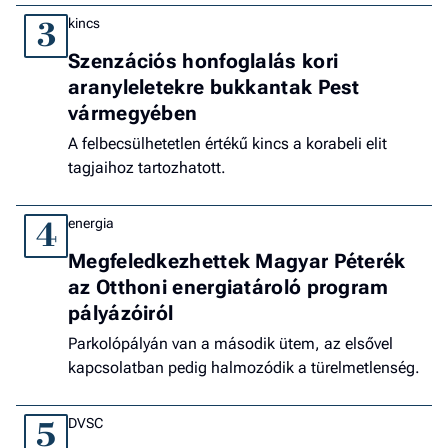
kincs
3
Szenzációs honfoglalás kori
aranyleletekre bukkantak Pest
vármegyében
A felbecsülhetetlen értékű kincs a korabeli elit
tagjaihoz tartozhatott.
energia
4
Megfeledkezhettek Magyar Péterék
az Otthoni energiatároló program
pályázóiról
Parkolópályán van a második ütem, az elsővel
kapcsolatban pedig halmozódik a türelmetlenség.
DVSC
5