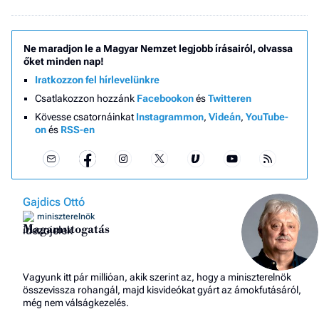
Ne maradjon le a Magyar Nemzet legjobb írásairól, olvassa
őket minden nap!
Iratkozzon fel hírlevelünkre
Csatlakozzon hozzánk
Facebookon
és
Twitteren
Kövesse csatornáinkat
Instagrammon
,
Videán
,
YouTube-
on
és
RSS-en
Gajdics Ottó
miniszterelnök
Magamutogatás
Vagyunk itt pár millióan, akik szerint az, hogy a miniszterelnök
összevissza rohangál, majd kisvideókat gyárt az ámokfutásáról,
még nem válságkezelés.