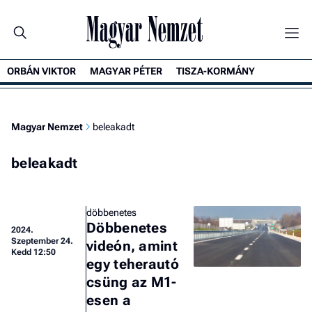
ORBÁN VIKTOR
MAGYAR PÉTER
TISZA-KORMÁNY
Magyar Nemzet
beleakadt
beleakadt
döbbenetes
Döbbenetes
2024.
Szeptember 24.
videón, amint
Kedd 12:50
egy teherautó
csüng az M1-
esen a