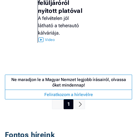
felüljáróról
nyitott platóval
A felvételen jól
látható a teherautó
kálváriája.
Ne maradjon le a Magyar Nemzet legjobb írásairól, olvassa
őket mindennap!
Feliratkozom a hírlevélre
1
Job
- he
vél
Fontos híreink
F