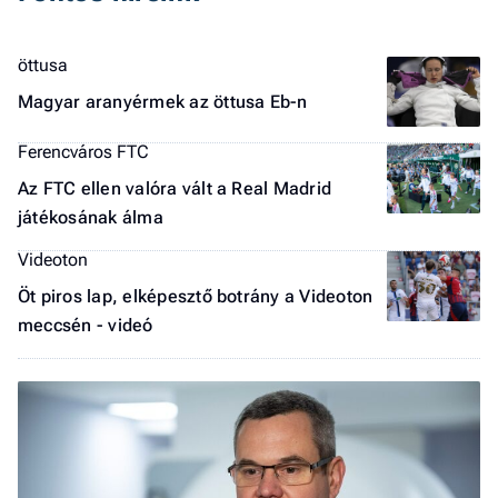
a 
öttusa
Magyar aranyérmek az öttusa Eb-n
Ferencváros FTC
Az FTC ellen valóra vált a Real Madrid
játékosának álma
Videoton
Öt piros lap, elképesztő botrány a Videoton
meccsén - videó