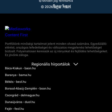
© Minden jog fenntartva
© 2026
Portfóliónk minőségi tartalmat jelent minden olvasó számára. Egyedülálló
elérést, országos lefedettséget és változatos megjelenési lehetőséget
biztosít. Folyamatosan keressük az új irányokat és fejlődési lehetőségeket.
Ez jövőnk záloga.
Regionális hírportálok
Bács-Kiskun - baon.hu
Baranya - bama.hu
Békés - beol.hu
Borsod-Abaúj-Zemplén - boon.hu
Csongrád - delmagyar.hu
Dunaújváros - duol.hu
Fejér - feol.hu