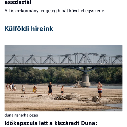
asszisztál
A Tisza-kormány rengeteg hibát követ el egyszerre.
Külföldi híreink
dunai teherhajózás
Időkapszula lett a kiszáradt Duna: