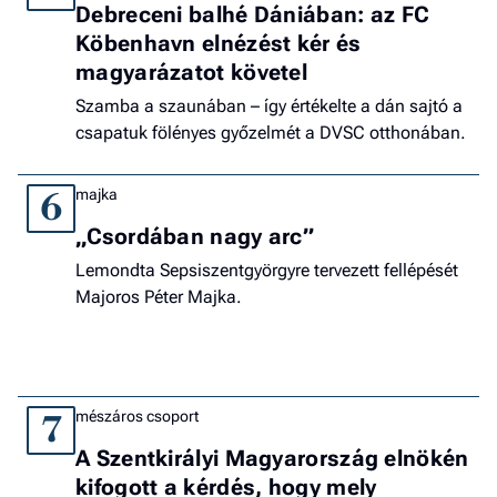
Debreceni balhé Dániában: az FC
Köbenhavn elnézést kér és
magyarázatot követel
Szamba a szaunában – így értékelte a dán sajtó a
csapatuk fölényes győzelmét a DVSC otthonában.
majka
6
„Csordában nagy arc”
Lemondta Sepsiszentgyörgyre tervezett fellépését
Majoros Péter Majka.
mészáros csoport
7
A Szentkirályi Magyarország elnökén
kifogott a kérdés, hogy mely