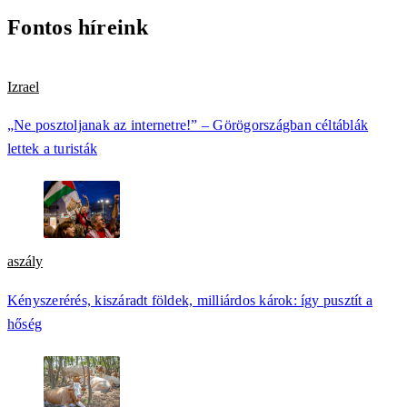
Fontos híreink
Izrael
„Ne posztoljanak az internetre!” – Görögországban céltáblák
lettek a turisták
aszály
Kényszerérés, kiszáradt földek, milliárdos károk: így pusztít a
hőség