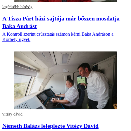
legfelsőbb bíróság
A Tisza Párt házi sajtója már bőszen mosdatja
Baka Andrást
A Kontroll szerint csúsztatás számon kérni Baka Andráson a
Korbely-ügyet.
vitézy dávid
Németh Balázs leleplezte Vitézy Dávid