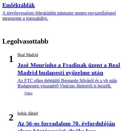
Emléktáblák
A törvényességre fölesküdött miniszter nemes egyszerűséggel
megszegte a jogszabályt.
Legolvasottabb
Real Madrid
1
José Mourinho a Fradinak üzent a Real
Madrid budapesti győzelme után
Az FTC ellen debütáló Bernardo Silváról és a vb után
Budapesten visszatérő Vinícius Júniorról is beszélt.
bohár dániel
2
Az 56-os forradalom 70. évfordulóján