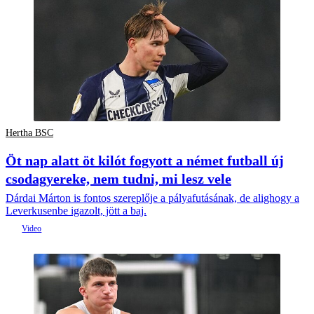
Hertha BSC
Öt nap alatt öt kilót fogyott a német futball új
csodagyereke, nem tudni, mi lesz vele
Dárdai Márton is fontos szereplője a pályafutásának, de alighogy a
Leverkusenbe igazolt, jött a baj.