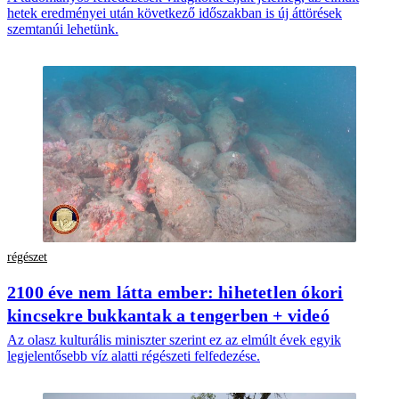
hetek eredményei után következő időszakban is új áttörések
szemtanúi lehetünk.
régészet
2100 éve nem látta ember: hihetetlen ókori
kincsekre bukkantak a tengerben + videó
Az olasz kulturális miniszter szerint ez az elmúlt évek egyik
legjelentősebb víz alatti régészeti felfedezése.