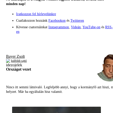
minden nap!
Iratkozzon fel hírlevelünkre
Csatlakozzon hozzánk
Facebookon
és
Twitteren
Kövesse csatornáinkat
Instagrammon
,
Videán
,
YouTube-on
és
RSS-
en
Bayer Zsolt
külföldi sajtó
Országot vezet
Nincs itt semmi látnivaló. Legfeljebb annyi, hogy a kormányfő azt hiszi, 
helyzet. Már ha egyáltalán hisz valamit.