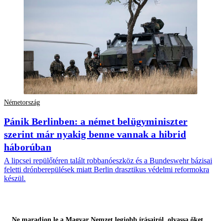
Németország
Pánik Berlinben: a német belügyminiszter
szerint már nyakig benne vannak a hibrid
háborúban
A lipcsei repülőtéren talált robbanóeszköz és a Bundeswehr bázisai
feletti drónberepülések miatt Berlin drasztikus védelmi reformokra
készül.
Ne maradjon le a Magyar Nemzet legjobb írásairól, olvassa őket