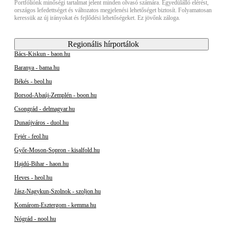
Portfóliónk minőségi tartalmat jelent minden olvasó számára. Egyedülálló elérést,
országos lefedettséget és változatos megjelenési lehetőséget biztosít. Folyamatosan
keressük az új irányokat és fejlődési lehetőségeket. Ez jövőnk záloga.
Regionális hírportálok
Bács-Kiskun - baon.hu
Baranya - bama.hu
Békés - beol.hu
Borsod-Abaúj-Zemplén - boon.hu
Csongrád - delmagyar.hu
Dunaújváros - duol.hu
Fejér - feol.hu
Győr-Moson-Sopron - kisalfold.hu
Hajdú-Bihar - haon.hu
Heves - heol.hu
Jász-Nagykun-Szolnok - szoljon.hu
Komárom-Esztergom - kemma.hu
Nógrád - nool.hu