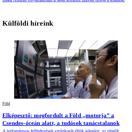
Külföldi híreink
Föld
Elképesztő: megfordult a Föld „motorja” a
Csendes-óceán alatt, a tudósok tanácstalanok
A tudományos felfedezések virágkorát éljük jelenleg, az elmúlt