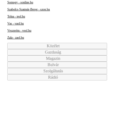
Somogy - sonline.hu
Szabolcs-Szatmár-Bereg - szon.hu
Tolna - teol.hu
Vas - vaol.hu
Veszprém - veol.hu
Zala - zaol.hu
Közélet
Gazdaság
Magazin
Bulvár
Szolgáltatás
Rádió