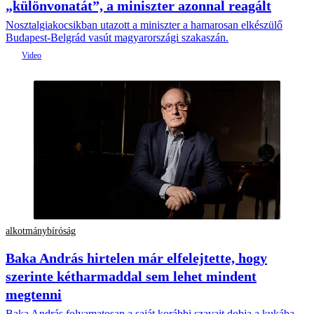
„különvonatát”, a miniszter azonnal reagált
Nosztalgiakocsikban utazott a miniszter a hamarosan elkészülő
Budapest-Belgrád vasút magyarországi szakaszán.
alkotmánybíróság
Baka András hirtelen már elfelejtette, hogy
szerinte kétharmaddal sem lehet mindent
megtenni
Baka András folyamatosan a saját korábbi szavait dobja a kukába.