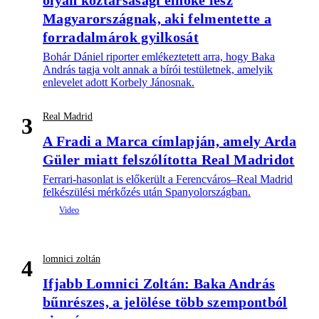
olyan köztársasági elnöke lesz
Magyarországnak, aki felmentette a
forradalmárok gyilkosát
Bohár Dániel riporter emlékeztetett arra, hogy Baka
András tagja volt annak a bírói testületnek, amelyik
enlevelet adott Korbely Jánosnak.
Real Madrid
3
A Fradi a Marca címlapján, amely Arda
Güler miatt felszólította Real Madridot
Ferrari-hasonlat is előkerült a Ferencváros–Real Madrid
felkészülési mérkőzés után Spanyolországban.
lomnici zoltán
4
Ifjabb Lomnici Zoltán: Baka András
bűnrészes, a jelölése több szempontból