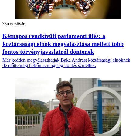
hortay olivér
Kétnapos rendkívüli parlamenti ülés: a
köztársasági elnök megválasztása mellett több
fontos törvényjavaslatról döntenek
Már kedden megválaszthatják Baka Andrást köztársasági elnöknek,
de előtte még hétfőn is rengeteg döntés születhet.