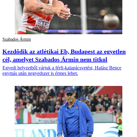
Szabados Ármin
Kezdődik az atlétikai Eb, Budapest az egyetlen
cél, amelyet Szabados Ármin nem titkol
Egyedi helyzetből várjuk a férfi-kalapácsvetést, Halász Bence
egymás után negyedszer is érmes lehet.