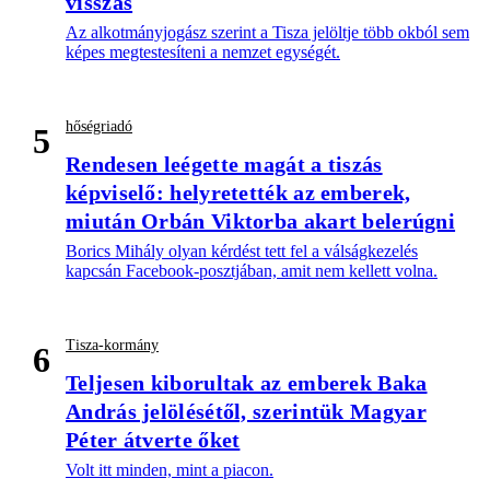
visszás
Az alkotmányjogász szerint a Tisza jelöltje több okból sem
képes megtestesíteni a nemzet egységét.
hőségriadó
5
Rendesen leégette magát a tiszás
képviselő: helyretették az emberek,
miután Orbán Viktorba akart belerúgni
Borics Mihály olyan kérdést tett fel a válságkezelés
kapcsán Facebook-posztjában, amit nem kellett volna.
Tisza-kormány
6
Teljesen kiborultak az emberek Baka
András jelölésétől, szerintük Magyar
Péter átverte őket
Volt itt minden, mint a piacon.