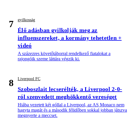
gyilkosság
7
Élő adásban gyilkolják meg az
influenszereket, a kormány tehetetlen +
videó
A százezres követőtáborral rendelkező fiatalokat a
rajongóik szeme láttára végzik ki.
Liverpool FC
8
Szoboszlait lecserélték, a Liverpool 2-0-
ról szenvedett meghökkentő vereséget
Hiába vezetett két góllal a Liverpool, az AS Monaco nem
hagyta magát és a második félidőben sokkal jobban játszva
megnyerte a meccset.