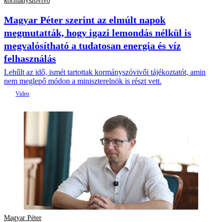
kormányszóvivő
Magyar Péter szerint az elmúlt napok
megmutatták, hogy igazi lemondás nélkül is
megvalósítható a tudatosan energia és víz
felhasználás
Lehűlt az idő, ismét tartottak kormányszóvivői tájékoztatót, amin
nem meglepő módon a miniszterelnök is részt vett.
Magyar Péter