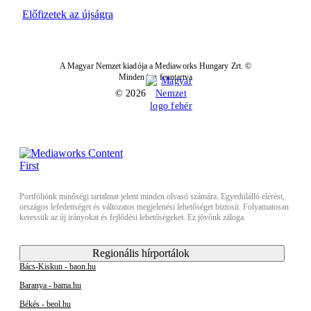
Előfizetek az újságra
A Magyar Nemzet kiadója a Mediaworks Hungary Zrt. ©
Minden jog fenntartva
© 2026
Portfóliónk minőségi tartalmat jelent minden olvasó számára. Egyedülálló elérést,
országos lefedettséget és változatos megjelenési lehetőséget biztosít. Folyamatosan
keressük az új irányokat és fejlődési lehetőségeket. Ez jövőnk záloga.
Regionális hírportálok
Bács-Kiskun - baon.hu
Baranya - bama.hu
Békés - beol.hu