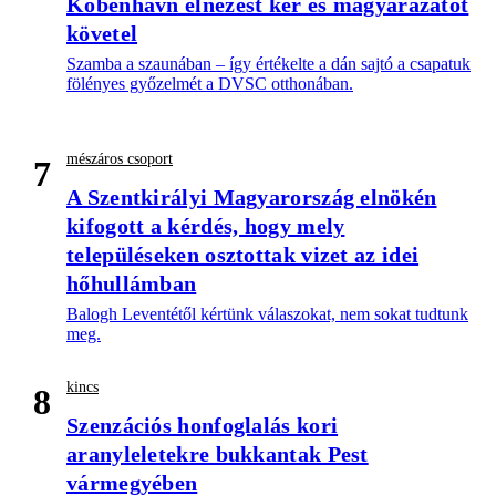
Köbenhavn elnézést kér és magyarázatot
követel
Szamba a szaunában – így értékelte a dán sajtó a csapatuk
fölényes győzelmét a DVSC otthonában.
mészáros csoport
7
A Szentkirályi Magyarország elnökén
kifogott a kérdés, hogy mely
településeken osztottak vizet az idei
hőhullámban
Balogh Leventétől kértünk válaszokat, nem sokat tudtunk
meg.
kincs
8
Szenzációs honfoglalás kori
aranyleletekre bukkantak Pest
vármegyében