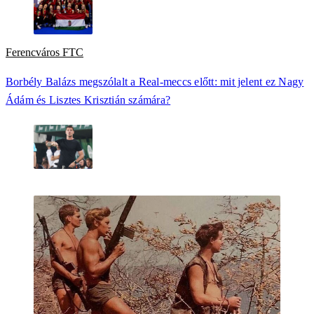
Ferencváros FTC
Borbély Balázs megszólalt a Real-meccs előtt: mit jelent ez Nagy
Ádám és Lisztes Krisztián számára?