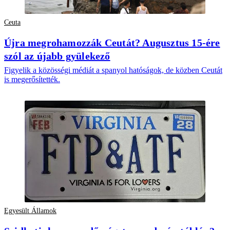
Ceuta
Újra megrohamozzák Ceutát? Augusztus 15-ére
szól az újabb gyülekező
Figyelik a közösségi médiát a spanyol hatóságok, de közben Ceutát
is megerősítették.
Egyesült Államok