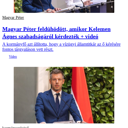
Magyar Péter
Magyar Péter feldühödött, amikor Kelemen
Ágnes szabadságáról kérdezték + videó
A kormányfő azt állította, hogy a vízügyi államtitkár az ő kérésére
fontos tárgyaláson vett részt.