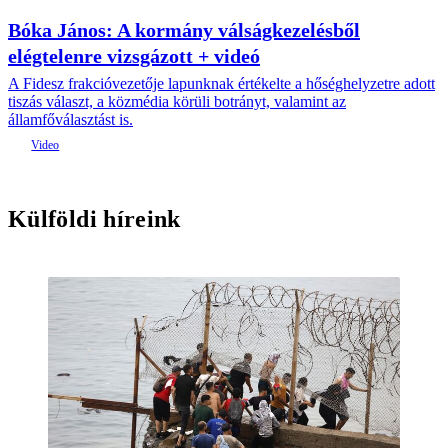
Bóka János: A kormány válságkezelésből
elégtelenre vizsgázott + videó
A Fidesz frakcióvezetője lapunknak értékelte a hőséghelyzetre adott
tiszás választ, a közmédia körüli botrányt, valamint az
államfőválasztást is.
Külföldi híreink