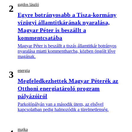
gajdos lászló
2
Egyre botrányosabb a Tisza-kormány
vízügyi államtitkárának nyaralása,
Magyar Péter is beszállt a
kommentcsatába
Magyar Péter is beszállt a tiszás államtitkár botrányos
nyaralása miatti kommentharcba, közben öngólt lőve
magának.
energia
3
Megfeledkezhettek Magyar Péterék az
Otthoni energiatároló program
pályázóiról
Parkolópályán van a második ütem, az elsővel
kapcsolatban pedig halmozódik a türelmetlenség.
majka