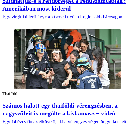
Szidhatjuk-e a rendőrséget a rendszámtáblán?
Amerikában most kiderül
Egy virginiai férfi ügye a kísérleti nyúl a Legfelsőbb Bíróságon.
Thaiföld
Számos halott egy thaiföldi vérengzésben, a
nagyszüleit is megölte a kiskamasz + videó
Egy 14 éves fiú az elkövető, aki a vérengzés végén öngyilkos lett.