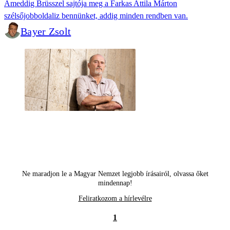
Ameddig Brüsszel sajtója meg a Farkas Attila Márton
szélsőjobboldaliz bennünket, addig minden rendben van.
Bayer Zsolt
Ne maradjon le a Magyar Nemzet legjobb írásairól, olvassa őket
mindennap!
Feliratkozom a hírlevélre
1