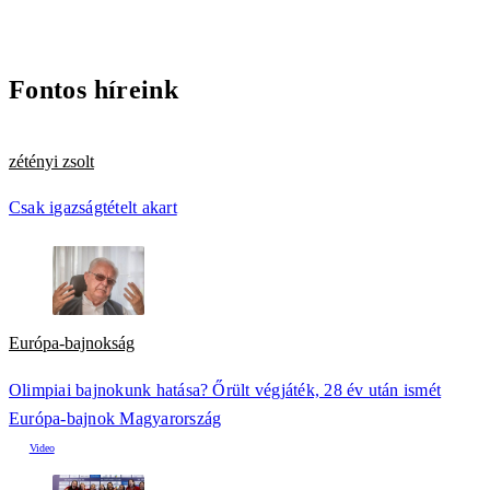
Fontos híreink
zétényi zsolt
Csak igazságtételt akart
Európa-bajnokság
Olimpiai bajnokunk hatása? Őrült végjáték, 28 év után ismét
Európa-bajnok Magyarország