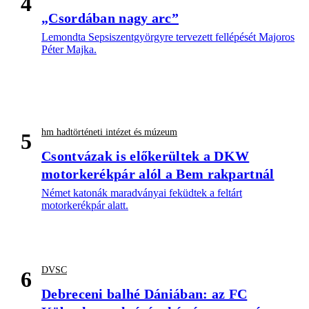
4
„Csordában nagy arc”
Lemondta Sepsiszentgyörgyre tervezett fellépését Majoros
Péter Majka.
hm hadtörténeti intézet és múzeum
5
Csontvázak is előkerültek a DKW
motorkerékpár alól a Bem rakpartnál
Német katonák maradványai feküdtek a feltárt
motorkerékpár alatt.
DVSC
6
Debreceni balhé Dániában: az FC