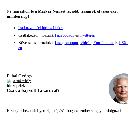
Ne maradjon le a Magyar Nemzet legjobb írásairól, olvassa őket
minden nap!
Iratkozzon fel hírlevelünkre
Csatlakozzon hozzánk
Facebookon
és
Twitteren
Kövesse csatornáinkat
Instagrammon
,
Videán
,
YouTube-on
és
RSS-
en
Pilhál György
takaró mihály
Csak a baj volt Takaróval?
Bizony nehéz volt ilyen régi vágású, bogaras emberrel együtt dolgozni…