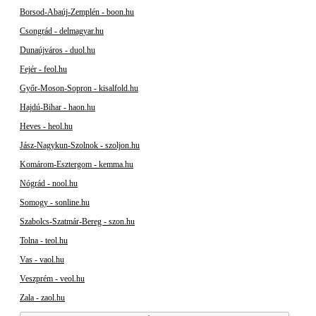
Borsod-Abaúj-Zemplén - boon.hu
Csongrád - delmagyar.hu
Dunaújváros - duol.hu
Fejér - feol.hu
Győr-Moson-Sopron - kisalfold.hu
Hajdú-Bihar - haon.hu
Heves - heol.hu
Jász-Nagykun-Szolnok - szoljon.hu
Komárom-Esztergom - kemma.hu
Nógrád - nool.hu
Somogy - sonline.hu
Szabolcs-Szatmár-Bereg - szon.hu
Tolna - teol.hu
Vas - vaol.hu
Veszprém - veol.hu
Zala - zaol.hu