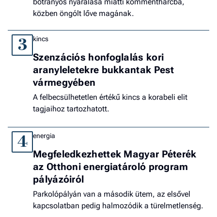
botrányos nyaralása miatti kommentharcba,
közben öngólt lőve magának.
kincs
3
Szenzációs honfoglalás kori
aranyleletekre bukkantak Pest
vármegyében
A felbecsülhetetlen értékű kincs a korabeli elit
tagjaihoz tartozhatott.
energia
4
Megfeledkezhettek Magyar Péterék
az Otthoni energiatároló program
pályázóiról
Parkolópályán van a második ütem, az elsővel
kapcsolatban pedig halmozódik a türelmetlenség.