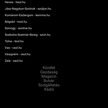
Heves - heol.hu
Jász-Nagykun-Szolnok - szoljon.hu
Komárom-Esztergom - kemma.hu
Nógrád - nool.hu
Somogy - sonline.hu
Szabolcs-Szatmár-Bereg - szon.hu
Tolna - teol.hu
Vas - vaol.hu
Veszprém - veol.hu
Zala - zaol.hu
Közélet
Gazdaság
Magazin
Bulvár
Szolgáltatás
Rádió