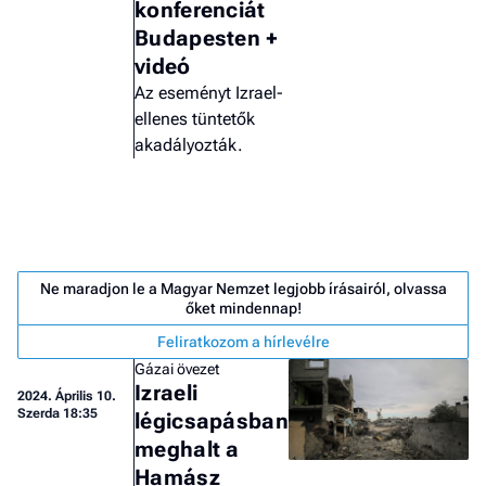
konferenciát
Budapesten +
videó
Az eseményt Izrael-
ellenes tüntetők
akadályozták.
Ne maradjon le a Magyar Nemzet legjobb írásairól, olvassa
őket mindennap!
Feliratkozom a hírlevélre
Gázai övezet
Izraeli
Job
2024.
Április 10.
Szerda 18:35
légicsapásban
- he
vél
meghalt a
Hamász
F