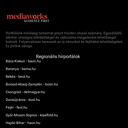
Portfóliónk minőségi tartalmat jelent minden olvasó számára. Egyedülálló
elérést, országos lefedettséget és változatos megjelenési lehetőséget
biztosít. Folyamatosan keressük az új irányokat és fejlődési lehetőségeket.
Ez jövőnk záloga.
Regionális hírportálok
Bács-Kiskun - baon.hu
Baranya - bama.hu
Békés - beol.hu
Borsod-Abaúj-Zemplén - boon.hu
Csongrád - delmagyar.hu
Dunaújváros - duol.hu
Fejér - feol.hu
Győr-Moson-Sopron - kisalfold.hu
Hajdú-Bihar - haon.hu