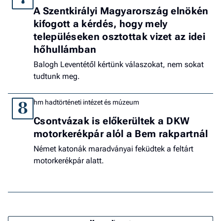
A Szentkirályi Magyarország elnökén
kifogott a kérdés, hogy mely
településeken osztottak vizet az idei
hőhullámban
Balogh Leventétől kértünk válaszokat, nem sokat
tudtunk meg.
hm hadtörténeti intézet és múzeum
8
Csontvázak is előkerültek a DKW
motorkerékpár alól a Bem rakpartnál
Német katonák maradványai feküdtek a feltárt
motorkerékpár alatt.