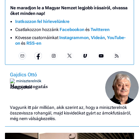
Ne maradjon le a Magyar Nemzet legjobb írásairól, olvassa
őket minden nap!
Iratkozzon fel hírlevelünkre
Csatlakozzon hozzánk
Facebookon
és
Twitteren
Kövesse csatornáinkat
Instagrammon
,
Videán
,
YouTube-
on
és
RSS-en
Gajdics Ottó
miniszterelnök
Magamutogatás
Vagyunk itt pár millióan, akik szerint az, hogy a miniszterelnök
összevissza rohangál, majd kisvideókat gyárt az ámokfutásáról,
még nem válságkezelés.