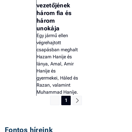
vezetőjének
a 
három fia és
három
unokája
Egy jármű ellen
végrehajtott
csapásban meghalt
Hazam Haníje és
lánya, Amal, Amir
Haníje és
gyermekei, Háled és
Razan, valamint
Muhammad Haníje.
1
Fontos híreink