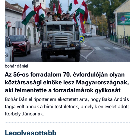
bohár dániel
Az 56-os forradalom 70. évfordulóján olyan
köztársasági elnöke lesz Magyarországnak,
aki felmentette a forradalmárok gyilkosát
Bohár Dániel riporter emlékeztetett arra, hogy Baka András
tagja volt annak a bírói testületnek, amelyik enlevelet adott
Korbely Jánosnak.
Legolvasottabb