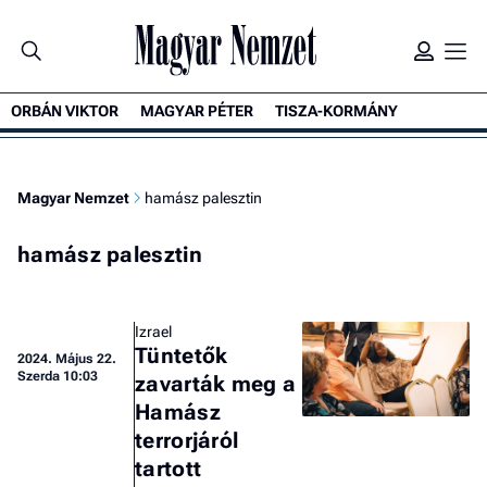
ORBÁN VIKTOR
MAGYAR PÉTER
TISZA-KORMÁNY
Magyar Nemzet
hamász palesztin
hamász palesztin
Izrael
Tüntetők
2024.
Május 22.
Szerda 10:03
zavarták meg a
Hamász
terrorjáról
tartott