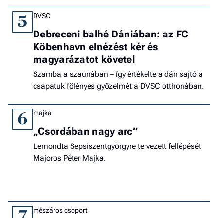
DVSC
5
Debreceni balhé Dániában: az FC
Köbenhavn elnézést kér és
magyarázatot követel
Szamba a szaunában – így értékelte a dán sajtó a
csapatuk fölényes győzelmét a DVSC otthonában.
majka
6
„Csordában nagy arc”
Lemondta Sepsiszentgyörgyre tervezett fellépését
Majoros Péter Majka.
mészáros csoport
7