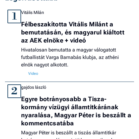
Vitális Milán
1
Félbeszakította Vitális Milánt a
bemutatásán, és magyarul kiáltott
az AEK elnöke + videó
Hivatalosan bemutatta a magyar válogatott
futballistát Varga Barnabás klubja, az athéni
elnök nagyot alkotott.
gajdos lászló
2
Egyre botrányosabb a Tisza-
kormány vízügyi államtitkárának
nyaralása, Magyar Péter is beszállt a
kommentcsatába
Magyar Péter is beszállt a tiszás államtitkár