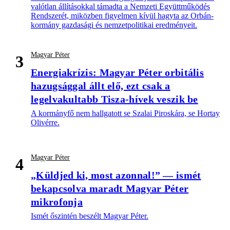
valótlan állításokkal támadta a Nemzeti Együttműködés
Rendszerét, miközben figyelmen kívül hagyta az Orbán-
kormány gazdasági és nemzetpolitikai eredményeit.
Magyar Péter
3
Energiakrízis: Magyar Péter orbitális
hazugsággal állt elő, ezt csak a
legelvakultabb Tisza-hívek veszik be
A kormányfő nem hallgatott se Szalai Piroskára, se Hortay
Olivérre.
Magyar Péter
4
„Küldjed ki, most azonnal!” — ismét
bekapcsolva maradt Magyar Péter
mikrofonja
Ismét őszintén beszélt Magyar Péter.