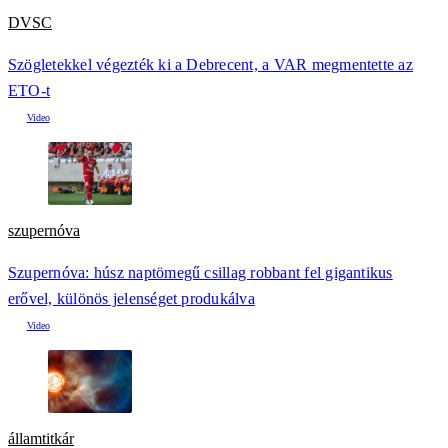
DVSC
Szögletekkel végezték ki a Debrecent, a VAR megmentette az
ETO-t
szupernóva
Szupernóva: húsz naptömegű csillag robbant fel gigantikus
erővel, különös jelenséget produkálva
államtitkár