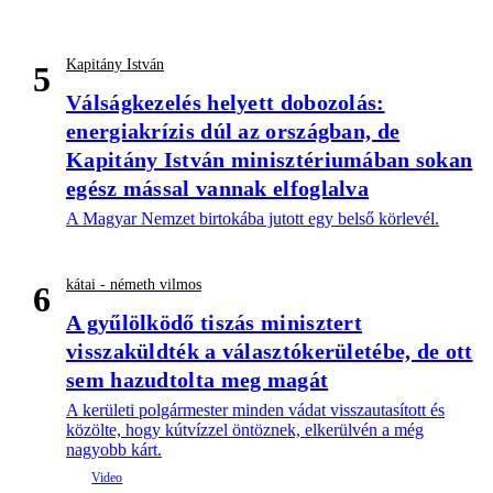
Kapitány István
5
Válságkezelés helyett dobozolás:
energiakrízis dúl az országban, de
Kapitány István minisztériumában sokan
egész mással vannak elfoglalva
A Magyar Nemzet birtokába jutott egy belső körlevél.
kátai - németh vilmos
6
A gyűlölködő tiszás minisztert
visszaküldték a választókerületébe, de ott
sem hazudtolta meg magát
A kerületi polgármester minden vádat visszautasított és
közölte, hogy kútvízzel öntöznek, elkerülvén a még
nagyobb kárt.