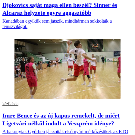
Djokovics saját maga ellen beszél? Sinner és
Alcaraz helyzete egyre aggasztóbb
Kanadában egyikük sem játszik, mindhárman sokkolták a
teniszvilágot.
kézilabda
Imre Bence és az új kapus remekelt, de miért
Ligetvári nélkül indult a Veszprém idénye?
A bakonyiak Győrben játszották első nyári mérkőzésüket, az ETO