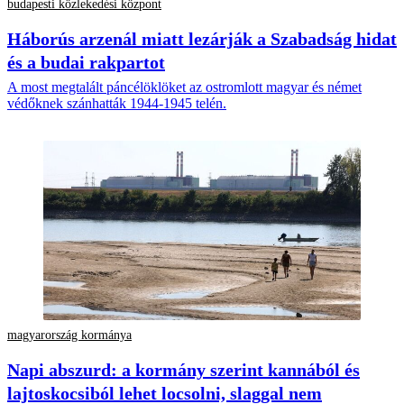
budapesti közlekedési központ
Háborús arzenál miatt lezárják a Szabadság hidat
és a budai rakpartot
A most megtalált páncélöklöket az ostromlott magyar és német
védőknek szánhatták 1944-1945 telén.
magyarország kormánya
Napi abszurd: a kormány szerint kannából és
lajtoskocsiból lehet locsolni, slaggal nem