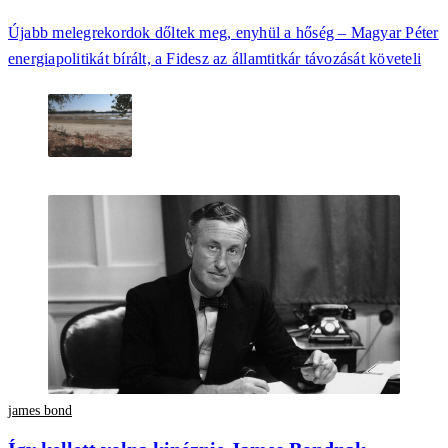
Újabb melegrekordok dőltek meg, enyhül a hőség – Magyar Péter
energiapolitikát bírált, a Fidesz az államtitkár távozását követeli
james bond