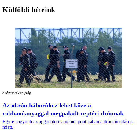
Külföldi híreink
dróntevékenység
Az ukrán háborúhoz lehet köze a
robbanóanyaggal megpakolt reptéri drónnak
Egyre nagyobb az aggodalom a német politikában a dróntámadások
miatt.