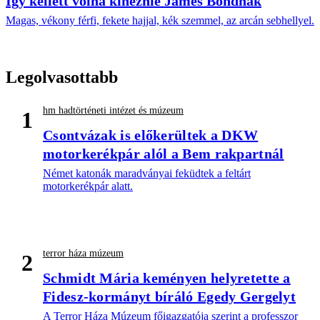
Így kellett volna kinéznie James Bondnak
Magas, vékony férfi, fekete hajjal, kék szemmel, az arcán sebhellyel.
Legolvasottabb
hm hadtörténeti intézet és múzeum
1
Csontvázak is előkerültek a DKW
motorkerékpár alól a Bem rakpartnál
Német katonák maradványai feküdtek a feltárt
motorkerékpár alatt.
terror háza múzeum
2
Schmidt Mária keményen helyretette a
Fidesz-kormányt bíráló Egedy Gergelyt
A Terror Háza Múzeum főigazgatója szerint a professzor