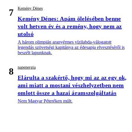
Kemény Dénes
7
Kemény Dénes: Apám ölelésében benne
volt hetven év és a remény, hogy nem az
utolsó
A három olimpián aranyérmes vízilabda-válogatott
legendás szövetségi kapitánya az édesapja elvesztéséről is
beszélt lapunknak.
napenergia
8
Elárulta a szakértő, hogy mi az az egy ok,
ami miatt a mostani vészhelyzetben nem
omlott össze a hazai áramszolgáltatás
Nem Magyar Péteréken múlt.