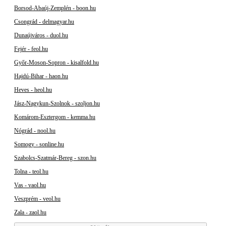
Borsod-Abaúj-Zemplén - boon.hu
Csongrád - delmagyar.hu
Dunaújváros - duol.hu
Fejér - feol.hu
Győr-Moson-Sopron - kisalfold.hu
Hajdú-Bihar - haon.hu
Heves - heol.hu
Jász-Nagykun-Szolnok - szoljon.hu
Komárom-Esztergom - kemma.hu
Nógrád - nool.hu
Somogy - sonline.hu
Szabolcs-Szatmár-Bereg - szon.hu
Tolna - teol.hu
Vas - vaol.hu
Veszprém - veol.hu
Zala - zaol.hu