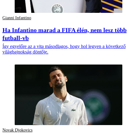
Gianni Infantino
Ha Infantino marad a FIFA élén, nem lesz több
futball-vb
Így egyelőre az a vita másodlagos, hogy hol legyen a következő
világbajnokság döntője.
Novak Djokovics