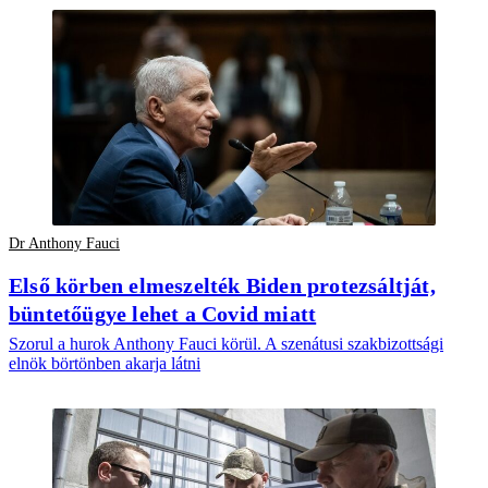
Dr Anthony Fauci
Első körben elmeszelték Biden protezsáltját,
büntetőügye lehet a Covid miatt
Szorul a hurok Anthony Fauci körül. A szenátusi szakbizottsági
elnök börtönben akarja látni