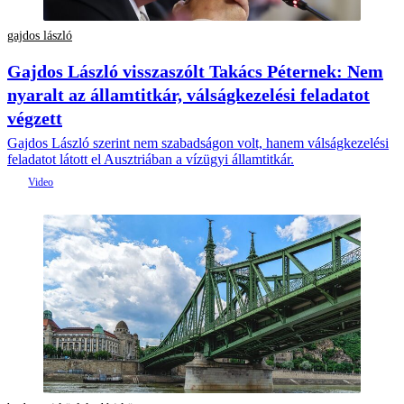
gajdos lászló
Gajdos László visszaszólt Takács Péternek: Nem
nyaralt az államtitkár, válságkezelési feladatot
végzett
Gajdos László szerint nem szabadságon volt, hanem válságkezelési
feladatot látott el Ausztriában a vízügyi államtitkár.