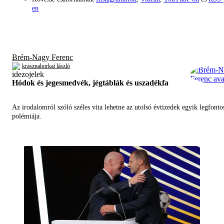
en
Brém-Nagy Ferenc
krasznahorkai lászló
Hódok és jegesmedvék, jégtáblák és uszadékfa
Az irodalomról szóló széles vita lehetne az utolsó évtizedek egyik legfont
polémiája.