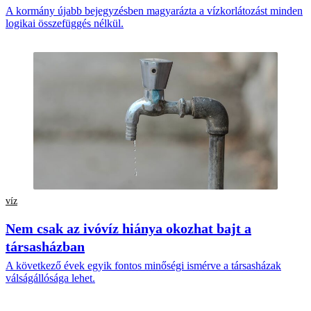
A kormány újabb bejegyzésben magyarázta a vízkorlátozást minden
logikai összefüggés nélkül.
víz
Nem csak az ivóvíz hiánya okozhat bajt a
társasházban
A következő évek egyik fontos minőségi ismérve a társasházak
válságállósága lehet.