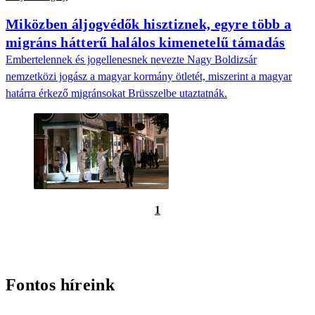
Miközben áljogvédők hisztiznek, egyre több a
migráns hátterű halálos kimenetelű támadás
Embertelennek és jogellenesnek nevezte Nagy Boldizsár
nemzetközi jogász a magyar kormány ötletét, miszerint a magyar
határra érkező migránsokat Brüsszelbe utaztatnák.
1
Fontos híreink