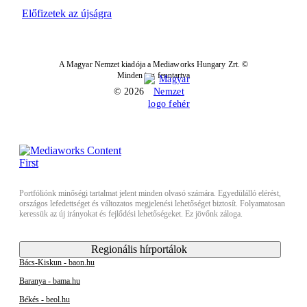
Előfizetek az újságra
A Magyar Nemzet kiadója a Mediaworks Hungary Zrt. ©
Minden jog fenntartva
© 2026
Portfóliónk minőségi tartalmat jelent minden olvasó számára. Egyedülálló elérést,
országos lefedettséget és változatos megjelenési lehetőséget biztosít. Folyamatosan
keressük az új irányokat és fejlődési lehetőségeket. Ez jövőnk záloga.
Regionális hírportálok
Bács-Kiskun - baon.hu
Baranya - bama.hu
Békés - beol.hu