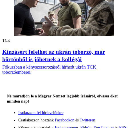
TCK
Kínzásért felelhet az ukrán toborzó, már
börtönből is jöhetnek a kollégái
Fókuszban a kényszersorozásról hírhedt ukrán TCK
toborzóemberei.
Ne maradjon le a Magyar Nemzet legjobb írásairól, olvassa őket
minden nap!
Iratkozzon fel hírlevelünkre
Csatlakozzon hozzánk
Facebookon
és
Twitteren
Kövesse csatornáinkat
Instagrammon
,
Videán
,
YouTube-on
és
RSS-