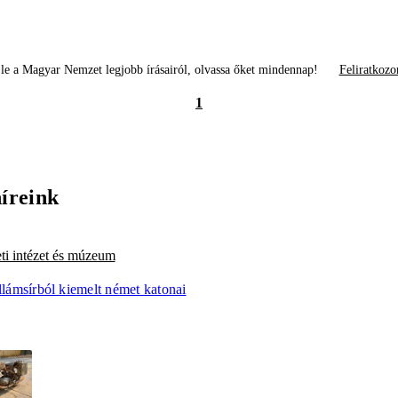
le a Magyar Nemzet legjobb írásairól, olvassa őket mindennap!
Feliratkozo
1
híreink
ti intézet és múzeum
ullámsírból kiemelt német katonai