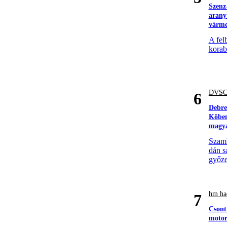
Szenz
arany
várm
A fel
korabe
DVS
6
Debre
Köben
magya
Szamb
dán s
győze
hm had
7
Csont
motor