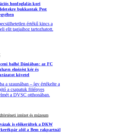
ációs honfoglalás kori
leletekre bukkantak Pest
egyében
becsülhetetlen értékű kincs a
li elit tagjaihoz tartozhatott.
C
ceni balhé Dániában: az FC
havn elnézést kér és
rázatot követel
a a szaunában – így értékelte a
ajtó a csapatuk fölényes
lmét a DVSC otthonában.
történeti intézet és múzeum
vázak is előkerültek a DKW
kerékpár alól a Bem rakpartnál