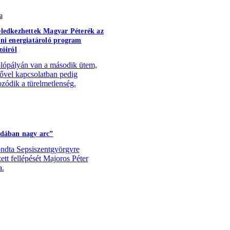
a
ledkezhettek Magyar Péterék az
ni energiatároló program
zóiról
lópályán van a második ütem,
sővel kapcsolatban pedig
zódik a türelmetlenség.
dában nagy arc”
dta Sepsiszentgyörgyre
zett fellépését Majoros Péter
a.