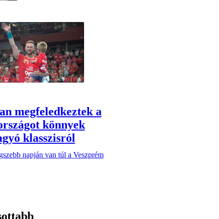
an megfeledkeztek a
rszágot könnyek
agyó klasszisról
egszebb napján van túl a Veszprém
sottabb