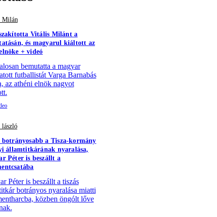
s Milán
szakította Vitális Milánt a
atásán, és magyarul kiáltott az
lnöke + videó
alosan bemutatta a magyar
atott futballistát Varga Barnabás
a, az athéni elnök nagyot
tt.
 lászló
 botrányosabb a Tisza-kormány
yi államtitkárának nyaralása,
r Péter is beszállt a
entcsatába
 Péter is beszállt a tiszás
titkár botrányos nyaralása miatti
ntharcba, közben öngólt lőve
nak.