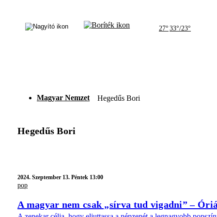
27°
33°/23°
Magyar Nemzet
Hegedűs Bori
Hegedűs Bori
2024.
Szeptember 13. Péntek 13:00
pop
A magyar nem csak „sírva tud vigadni” – Óriá
A zenekar célja, hogy eljuttassa a népzenét a legnagyobb popszí