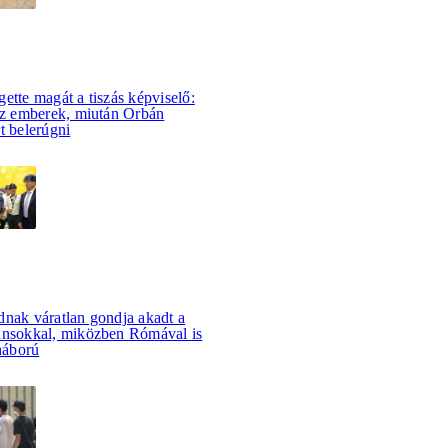
ette magát a tiszás képviselő:
 az emberek, miután Orbán
t belerúgni
dnak váratlan gondja akadt a
ánsokkal, miközben Rómával is
rháború