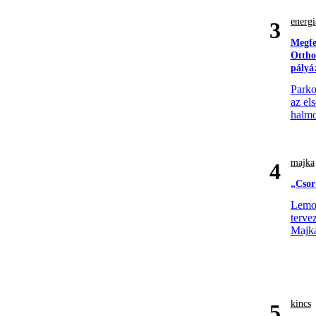
energi
3
Megfe
Ottho
pályá
Parko
az el
halmo
majka
4
„Csor
Lemon
terve
Majk
kincs
5