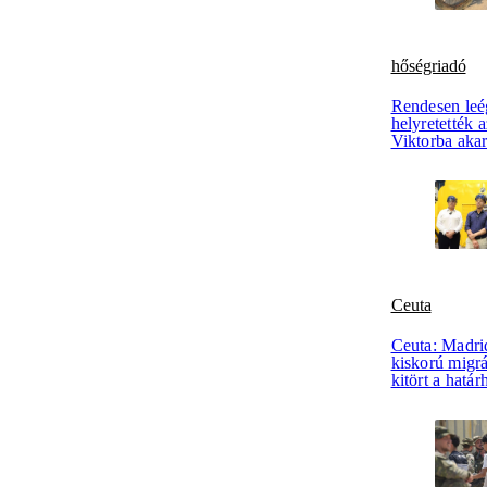
hőségriadó
Rendesen leég
helyretették
Viktorba akar
Ceuta
Ceuta: Madri
kiskorú migr
kitört a hatá