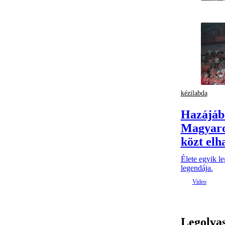
kézilabda
Hazájáb
Magyaro
közt elh
Élete egyik l
legendája.
Legolva