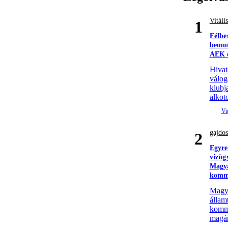
Vitáli
1
Félbe
bemut
AEK e
Hivat
válog
klubj
alkoto
gajdos
2
Egyre
vízüg
Magya
komm
Magyar
állam
komme
magá