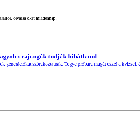
sairól, olvassa őket mindennap!
gnagyobb rajongók tudják hibátlanul
dok generációkat szórakoztatnak. Tegye próbára magát ezzel a kvízzel, és