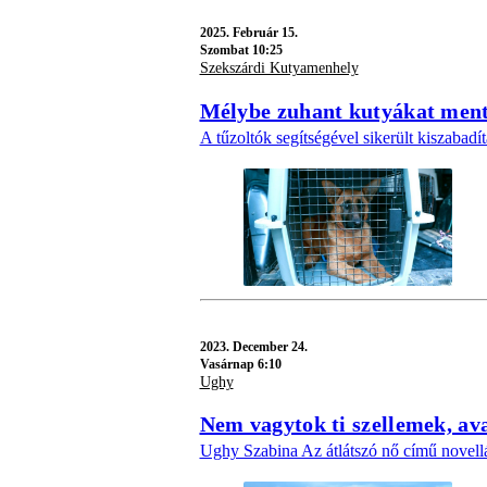
2025.
Február 15.
Szombat 10:25
Szekszárdi Kutyamenhely
Mélybe zuhant kutyákat ment
A tűzoltók segítségével sikerült kiszabadít
2023.
December 24.
Vasárnap 6:10
Ughy
Nem vagytok ti szellemek, ava
Ughy Szabina Az átlátszó nő című novellá