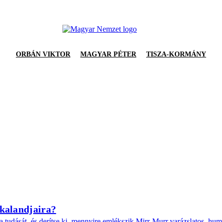
ORBÁN VIKTOR
MAGYAR PÉTER
TISZA-KORMÁNY
kalandjaira?
tudását, és derítse ki, mennyire emlékszik Mirr-Murr varázslatos, humor