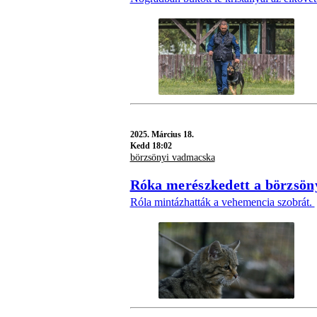
2025.
Március 18.
Kedd 18:02
börzsönyi vadmacska
Róka merészkedett a börzsöny
Róla mintázhatták a vehemencia szobrát.