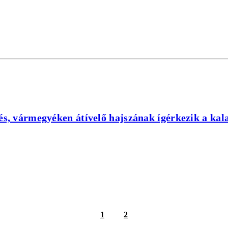
és, vármegyéken átívelő hajszának ígérkezik a kal
1
2