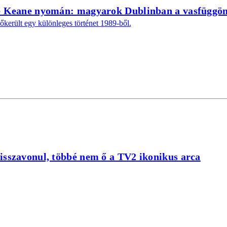
ie Keane nyomán: magyarok Dublinban a vasfüggö
lőkerült egy különleges történet 1989-ből.
isszavonul, többé nem ő a TV2 ikonikus arca