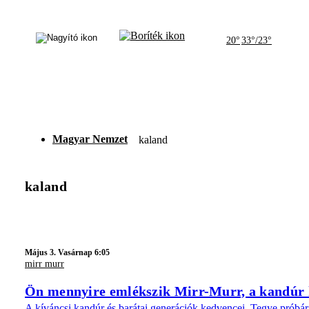
20°
33°/23°
Magyar Nemzet
kaland
kaland
Május 3. Vasárnap 6:05
mirr murr
Ön mennyire emlékszik Mirr-Murr, a kandúr 
A kíváncsi kandúr és barátai generációk kedvencei. Tegye próbára 