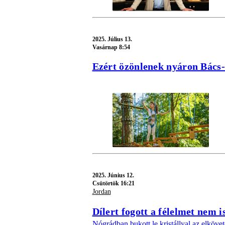
2025.
Július 13.
Vasárnap 8:54
Ezért özönlenek nyáron Bács-
2025.
Június 12.
Csütörtök 16:21
Jordan
Dílert fogott a félelmet nem
Nógrádban bukott le kristállyal az elkövet