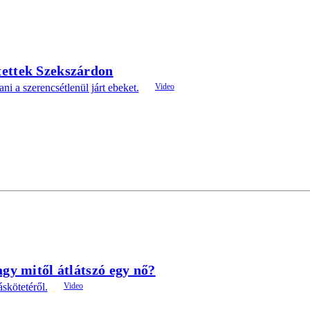
ettek Szekszárdon
ani a szerencsétlenül járt ebeket.
gy mitől átlátszó egy nő?
skötetéről.