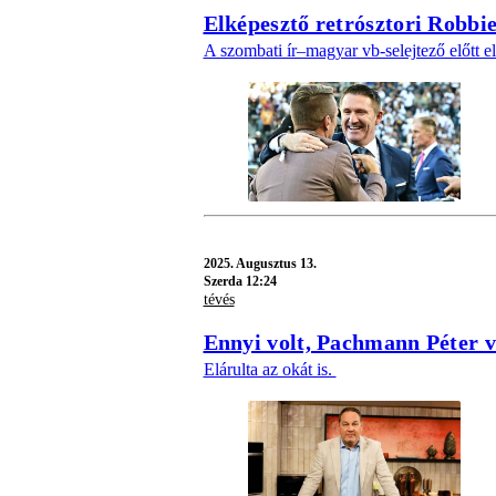
Elképesztő retrósztori Robb
A szombati ír–magyar vb-selejtező előtt e
2025.
Augusztus 13.
Szerda 12:24
tévés
Ennyi volt, Pachmann Péter v
Elárulta az okát is.