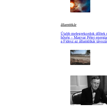
államtitkár
Újabb melegrekordok dőltek 
hőség – Magyar Péter energiapo
a Fidesz az államtitkár távozá