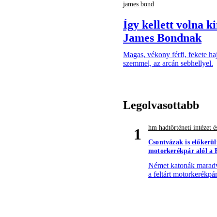
james bond
Így kellett volna k
James Bondnak
Magas, vékony férfi, fekete haj
szemmel, az arcán sebhellyel.
Legolvasottabb
hm hadtörténeti intézet
1
Csontvázak is előker
motorkerékpár alól a
Német katonák maradv
a feltárt motorkerékpár 