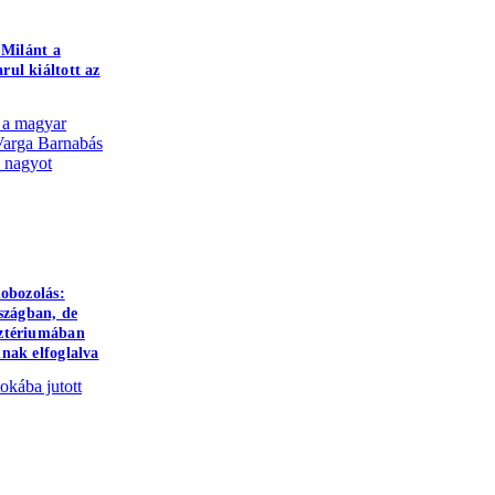
 Milánt a
rul kiáltott az
 a magyar
t Varga Barnabás
k nagyot
dobozolás:
rszágban, de
sztériumában
nak elfoglalva
kába jutott