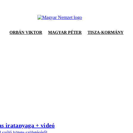
ORBÁN VIKTOR
MAGYAR PÉTER
TISZA-KORMÁNY
as iratanyaga + videó
szóló kötete születéséről.