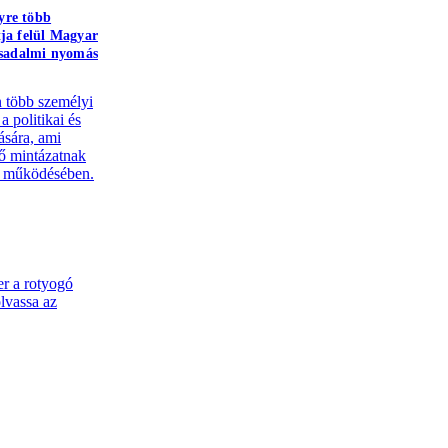
yre több
tja felül Magyar
ársadalmi nyomás
 több személyi
a politikai és
ására, ami
rő mintázatnak
y működésében.
r a rotyogó
olvassa az