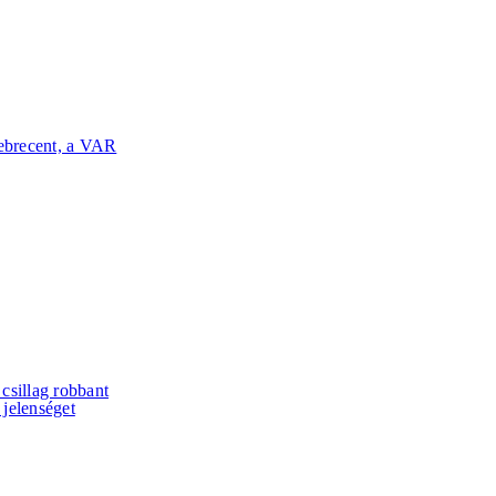
Debrecent, a VAR
csillag robbant
 jelenséget