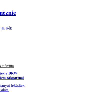
inéznie
jal, kék
 és múzeum
ültek a DKW
 Bem rakpartnál
ányai feküdtek
alatt.