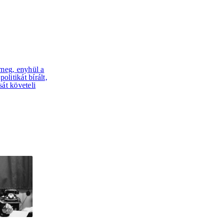
meg, enyhül a
litikát bírált,
sát követeli