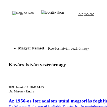
27°
35°/26°
Magyar Nemzet
Kovács István vezérőrnagy
Kovács István vezérőrnagy
2021.
Január 18. Hétfő 14:35
Dr. Marossy Endre
Az 1956-os forradalom utáni megtorlás foghíj
Dr. Marossy Endre mesél legújabb, Kovács István vezérőrnagyról 