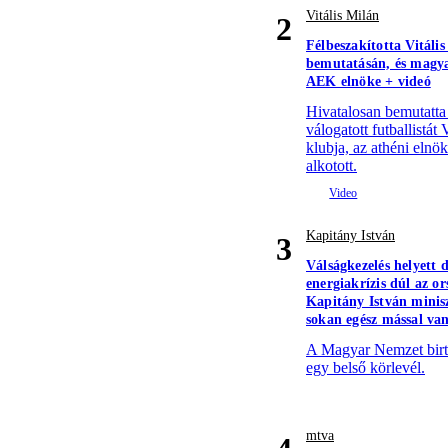
Vitális Milán
2
Félbeszakította Vitális
bemutatásán, és magya
AEK elnöke + videó
Hivatalosan bemutatta
válogatott futballistá
klubja, az athéni elnö
alkotott.
Kapitány István
3
Válságkezelés helyett 
energiakrízis dúl az o
Kapitány István mini
sokan egész mással van
A Magyar Nemzet birto
egy belső körlevél.
mtva