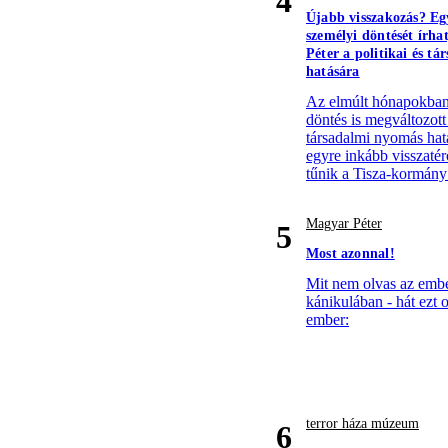
4
Újabb visszakozás? Eg
személyi döntését írha
Péter a politikai és t
hatására
Az elmúlt hónapokban
döntés is megváltozott 
társadalmi nyomás hat
egyre inkább visszaté
tűnik a Tisza-kormán
Magyar Péter
5
Most azonnal!
Mit nem olvas az embe
kánikulában - hát ezt 
ember:
terror háza múzeum
6