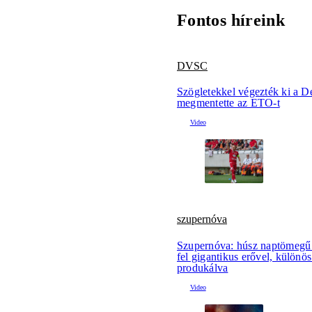
Fontos híreink
DVSC
Szögletekkel végezték ki a 
megmentette az ETO-t
szupernóva
Szupernóva: húsz naptömegű 
fel gigantikus erővel, különös
produkálva