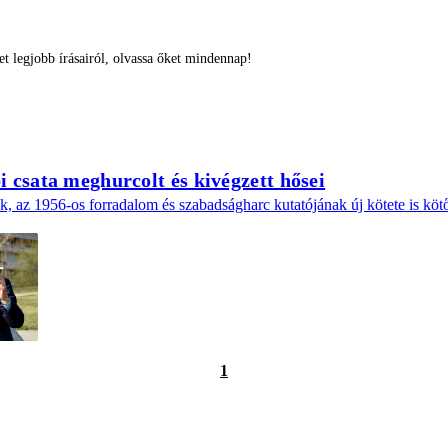
 legjobb írásairól, olvassa őket mindennap!
 csata meghurcolt és kivégzett hősei
 az 1956-os forradalom és szabadságharc kutatójának új kötete is kötő
1