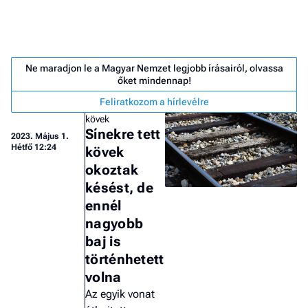
Ne maradjon le a Magyar Nemzet legjobb írásairól, olvassa
őket mindennap!
Feliratkozom a hírlevélre
kövek
Sínekre tett
2023.
Május 1.
Hétfő 12:24
kövek
okoztak
késést, de
ennél
nagyobb
baj is
Job
történhetett
- he
volna
vél
Az egyik vonat
F