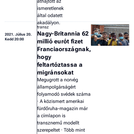
áthajtott az
a 
ismeretlenek
által odatett
akadályon.
transz
Nagy-Britannia 62
2021.
Július 20.
Kedd 20:00
millió eurót fizet
Franciaországnak,
hogy
feltartóztassa a
migránsokat
Megugrott a norvég
állampolgárságért
folyamodó svédek száma
· A közismert amerikai
fürdőruha-magazin már
a címlapon is
transznemű modellt
szerepeltet · Több mint