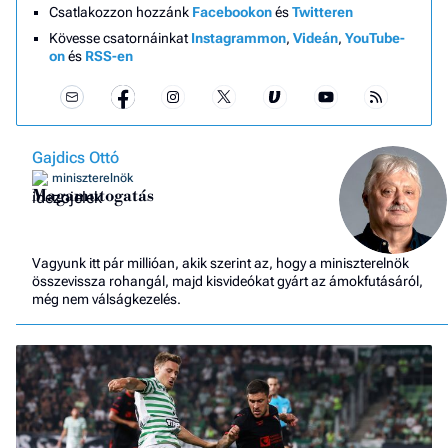
Csatlakozzon hozzánk
Facebookon
és
Twitteren
Kövesse csatornáinkat
Instagrammon
,
Videán
,
YouTube-
on
és
RSS-en
Gajdics Ottó
miniszterelnök
Magamutogatás
Vagyunk itt pár millióan, akik szerint az, hogy a miniszterelnök
összevissza rohangál, majd kisvideókat gyárt az ámokfutásáról,
még nem válságkezelés.