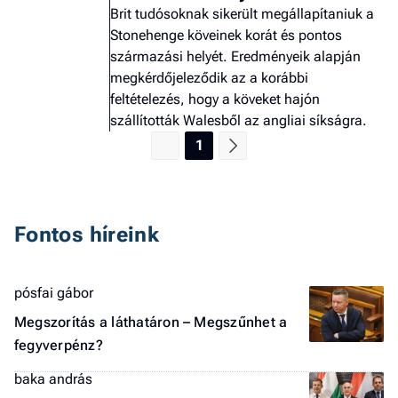
Brit tudósoknak sikerült megállapítaniuk a
Stonehenge köveinek korát és pontos
származási helyét. Eredményeik alapján
megkérdőjeleződik az a korábbi
feltételezés, hogy a köveket hajón
szállították Walesből az angliai síkságra.
1
Fontos híreink
pósfai gábor
Megszorítás a láthatáron – Megszűnhet a
fegyverpénz?
baka andrás