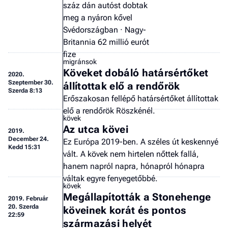
száz dán autóst dobtak
meg a nyáron kővel
Svédországban · Nagy-
Britannia 62 millió eurót
fize
migránsok
Köveket dobáló határsértőket
2020.
Szeptember 30.
állítottak elő a rendőrök
Szerda 8:13
Erőszakosan fellépő határsértőket állítottak
elő a rendőrök Röszkénél.
kövek
Az utca kövei
2019.
December 24.
Ez Európa 2019-ben. A széles út keskennyé
Kedd 15:31
vált. A kövek nem hirtelen nőttek fallá,
hanem napról napra, hónapról hónapra
váltak egyre fenyegetőbbé.
kövek
Megállapították a Stonehenge
2019.
Február
20. Szerda
köveinek korát és pontos
22:59
származási helyét