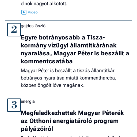
elnök nagyot alkotott.
gajdos lászló
2
Egyre botrányosabb a Tisza-
kormány vízügyi államtitkárának
nyaralása, Magyar Péter is beszállt a
kommentcsatába
Magyar Péter is beszállt a tiszás államtitkár
botrányos nyaralása miatti kommentharcba,
közben öngólt lőve magának.
energia
3
Megfeledkezhettek Magyar Péterék
az Otthoni energiatároló program
pályázóiról