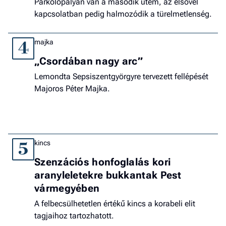
Parkolópályán van a második ütem, az elsővel
kapcsolatban pedig halmozódik a türelmetlenség.
majka
4
„Csordában nagy arc”
Lemondta Sepsiszentgyörgyre tervezett fellépését
Majoros Péter Majka.
kincs
5
Szenzációs honfoglalás kori
aranyleletekre bukkantak Pest
vármegyében
A felbecsülhetetlen értékű kincs a korabeli elit
tagjaihoz tartozhatott.