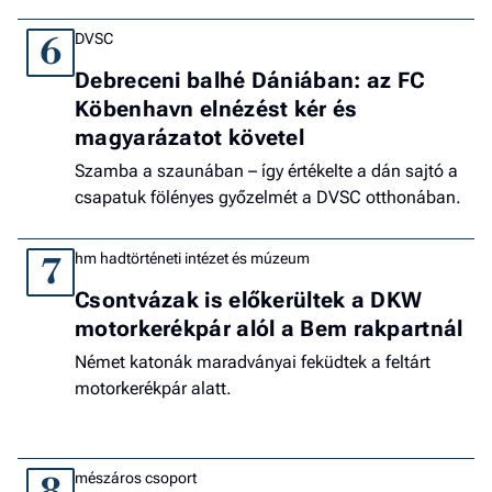
DVSC
6
Debreceni balhé Dániában: az FC
Köbenhavn elnézést kér és
magyarázatot követel
Szamba a szaunában – így értékelte a dán sajtó a
csapatuk fölényes győzelmét a DVSC otthonában.
hm hadtörténeti intézet és múzeum
7
Csontvázak is előkerültek a DKW
motorkerékpár alól a Bem rakpartnál
Német katonák maradványai feküdtek a feltárt
motorkerékpár alatt.
mészáros csoport
8