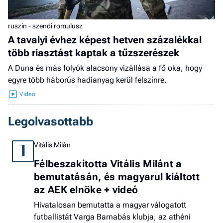
ruszin - szendi romulusz
A tavalyi évhez képest hetven százalékkal
több riasztást kaptak a tűzszerészek
A Duna és más folyók alacsony vízállása a fő oka, hogy
egyre több háborús hadianyag kerül felszínre.
Legolvasottabb
Vitális Milán
1
Félbeszakította Vitális Milánt a
bemutatásán, és magyarul kiáltott
az AEK elnöke + videó
Hivatalosan bemutatta a magyar válogatott
futballistát Varga Barnabás klubja, az athéni