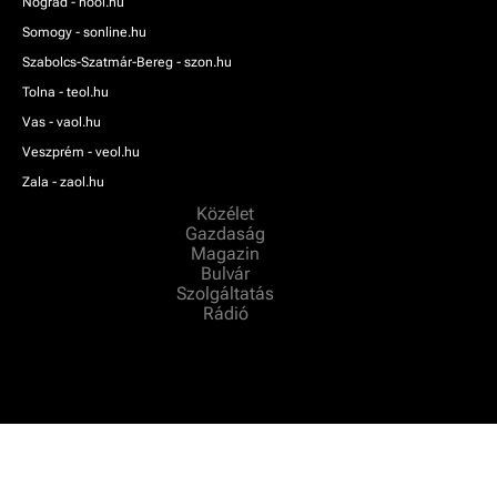
Nógrád - nool.hu
Somogy - sonline.hu
Szabolcs-Szatmár-Bereg - szon.hu
Tolna - teol.hu
Vas - vaol.hu
Veszprém - veol.hu
Zala - zaol.hu
Közélet
Gazdaság
Magazin
Bulvár
Szolgáltatás
Rádió