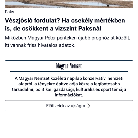
Paks
Vészjósló fordulat? Ha csekély mértékben
is, de csökkent a vízszint Paksnál
Miközben Magyar Péter pénteken újabb prognózist közölt,
itt vannak friss hivatalos adatok.
A Magyar Nemzet közéleti napilap konzervatív, nemzeti
alapról, a tényekre építve adja közre a legfontosabb
társadalmi, politikai, gazdasági, kulturális és sport témájú
információkat.
Előfizetek az újságra