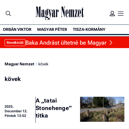
ORBÁN VIKTOR
MAGYAR PÉTER
TISZA-KORMÁNY
Baka Andrást ültetné be Magyar Péter a Sá
Rendkívüli
Magyar Nemzet
kövek
kövek
A „tatai
2025.
Stonehenge”
December 12.
titka
Péntek 13:52