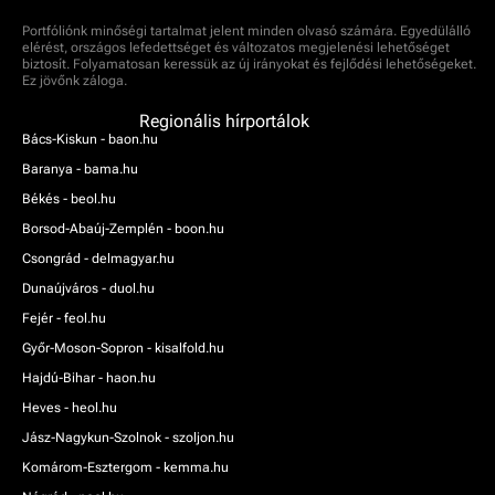
Portfóliónk minőségi tartalmat jelent minden olvasó számára. Egyedülálló
elérést, országos lefedettséget és változatos megjelenési lehetőséget
biztosít. Folyamatosan keressük az új irányokat és fejlődési lehetőségeket.
Ez jövőnk záloga.
Regionális hírportálok
Bács-Kiskun - baon.hu
Baranya - bama.hu
Békés - beol.hu
Borsod-Abaúj-Zemplén - boon.hu
Csongrád - delmagyar.hu
Dunaújváros - duol.hu
Fejér - feol.hu
Győr-Moson-Sopron - kisalfold.hu
Hajdú-Bihar - haon.hu
Heves - heol.hu
Jász-Nagykun-Szolnok - szoljon.hu
Komárom-Esztergom - kemma.hu