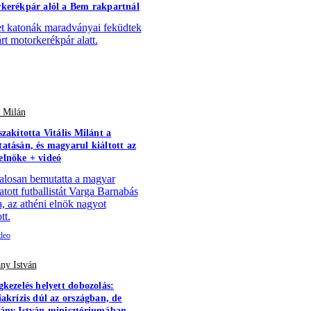
kerékpár alól a Bem rakpartnál
 katonák maradványai feküdtek
árt motorkerékpár alatt.
s Milán
szakította Vitális Milánt a
atásán, és magyarul kiáltott az
lnöke + videó
alosan bemutatta a magyar
atott futballistát Varga Barnabás
a, az athéni elnök nagyot
tt.
ny István
gkezelés helyett dobozolás:
iakrízis dúl az országban, de
ány István minisztériumában