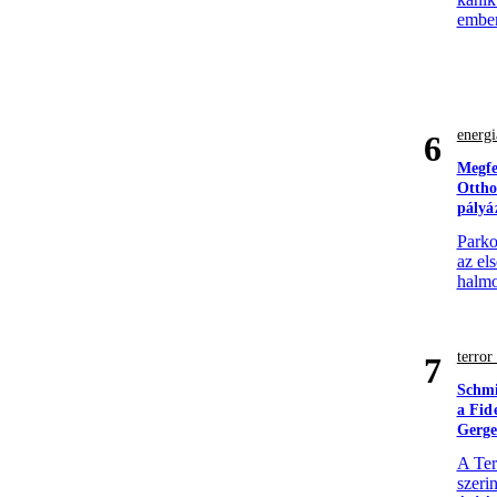
ember
energi
6
Megfe
Ottho
pályá
Parko
az el
halmo
terro
7
Schmi
a Fid
Gerge
A Ter
szerin