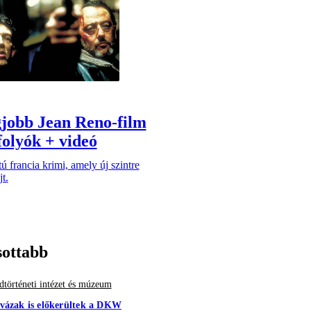
gjobb Jean Reno-film
folyók + videó
ú francia krimi, amely új szintre
t.
sottabb
történeti intézet és múzeum
vázak is előkerültek a DKW