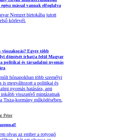
 egész mással vannak elfoglalva
yar Nemzet birtokába jutott
első körlevél.
 visszakozás? Egyre több
lyi döntését írhatja felül Magyar
 a politikai és társadalmi nyomás
ára
múlt hónapokban több személyi
 is megváltozott a politikai és
dalmi nyomás hatására, ami
 inkább visszatérő mintázatnak
 a Tisza-kormány működésében.
r Péter
azonnal!
em olvas az ember a rotyogó
ulában - hát ezt olvassa az