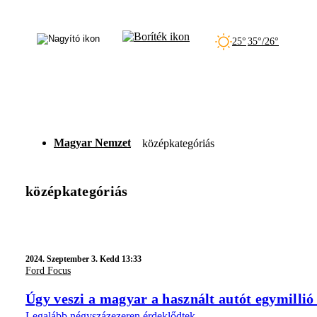
25°
35°/26°
Magyar Nemzet
középkategóriás
középkategóriás
2024.
Szeptember 3. Kedd 13:33
Ford Focus
Úgy veszi a magyar a használt autót egymillió
Legalább négyszázezeren érdeklődtek.