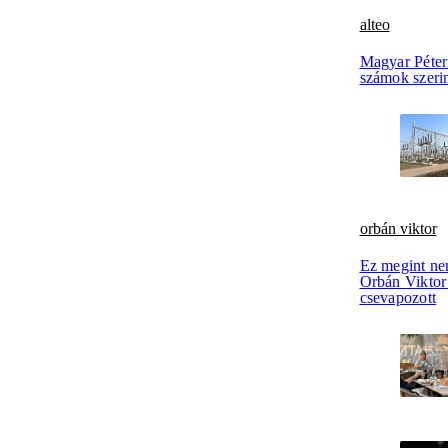
alteo
Magyar Péter 
számok szerin
orbán viktor
Ez megint ne
Orbán Viktor 
csevapozott