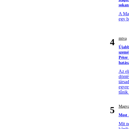
sokan
A Mag
egy b
mtva
4
Újabb
szemé
Péter
hatás
Az el
döntés
társa
egyre
tűnik
Magya
5
Most 
Mit n
kánik