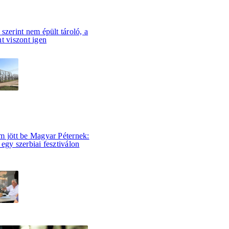
szerint nem épült tároló, a
t viszont igen
m jött be Magyar Péternek:
egy szerbiai fesztiválon