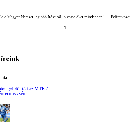
le a Magyar Nemzet legjobb írásairól, olvassa őket mindennap!
Feliratkozo
1
híreink
émia
atos gól döntött az MTK és
émia meccsén