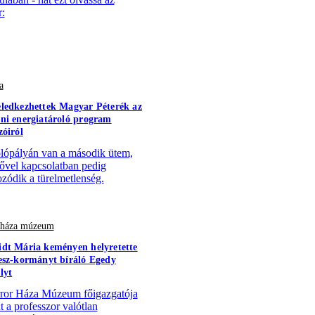
:
a
ledkezhettek Magyar Péterék az
ni energiatároló program
zóiról
lópályán van a második ütem,
sővel kapcsolatban pedig
zódik a türelmetlenség.
r háza múzeum
dt Mária keményen helyretette
esz-kormányt bíráló Egedy
lyt
ror Háza Múzeum főigazgatója
t a professzor valótlan