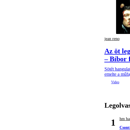
jean reno
Az öt le
– Bíbor 
Sötét hangulat
emelte a műfaj
Legolva
hm had
1
Csont