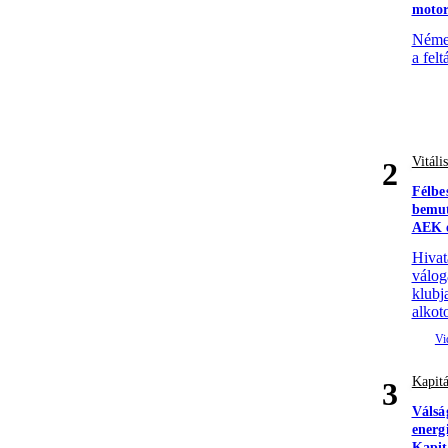
motor
Német
a felt
Vitáli
2
Félbe
bemut
AEK e
Hivat
válog
klubj
alkoto
Kapitá
3
Válsá
energ
Kapit