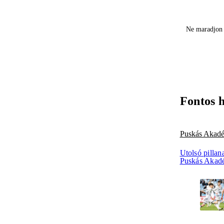
Ne maradjon 
Fontos 
Puskás Akad
Utolsó pillan
Puskás Akad