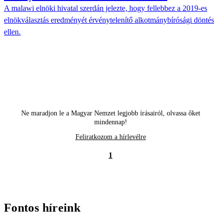
A malawi elnöki hivatal szerdán jelezte, hogy fellebbez a 2019-es
elnökválasztás eredményét érvénytelenítő alkotmánybírósági döntés
ellen.
Ne maradjon le a Magyar Nemzet legjobb írásairól, olvassa őket
mindennap!
Feliratkozom a hírlevélre
1
Fontos híreink