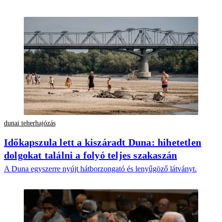
dunai teherhajózás
Időkapszula lett a kiszáradt Duna: hihetetlen
dolgokat találni a folyó teljes szakaszán
A Duna egyszerre nyújt hátborzongató és lenyűgöző látványt.