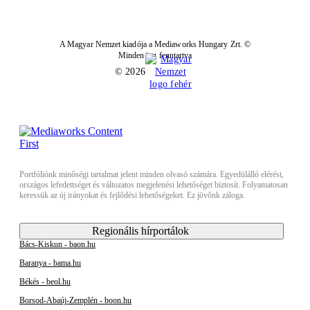
A Magyar Nemzet kiadója a Mediaworks Hungary Zrt. ©
Minden jog fenntartva
© 2026
Portfóliónk minőségi tartalmat jelent minden olvasó számára. Egyedülálló elérést,
országos lefedettséget és változatos megjelenési lehetőséget biztosít. Folyamatosan
keressük az új irányokat és fejlődési lehetőségeket. Ez jövőnk záloga.
Regionális hírportálok
Bács-Kiskun - baon.hu
Baranya - bama.hu
Békés - beol.hu
Borsod-Abaúj-Zemplén - boon.hu