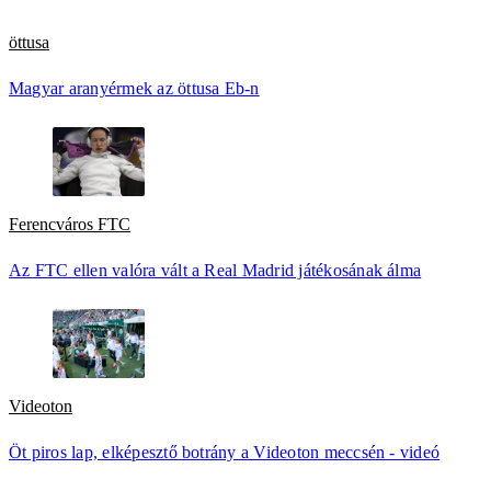
öttusa
Magyar aranyérmek az öttusa Eb-n
Ferencváros FTC
Az FTC ellen valóra vált a Real Madrid játékosának álma
Videoton
Öt piros lap, elképesztő botrány a Videoton meccsén - videó