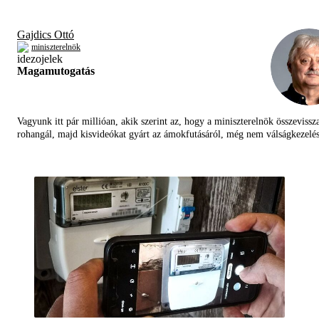
Gajdics Ottó
miniszterelnök
Magamutogatás
Vagyunk itt pár millióan, akik szerint az, hogy a miniszterelnök összevissz
rohangál, majd kisvideókat gyárt az ámokfutásáról, még nem válságkezelés