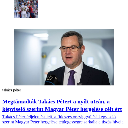
takács péter
Megtámadták Takács Pétert a nyílt utcán, a
képviselő szerint Magyar Péter hergelése célt ért
Takács Péter feljelentést tett, a fideszes országgyűlési képviselő
szerint Magyar Péter hergelése tettlegességre sarkalja a tiszás híveit.