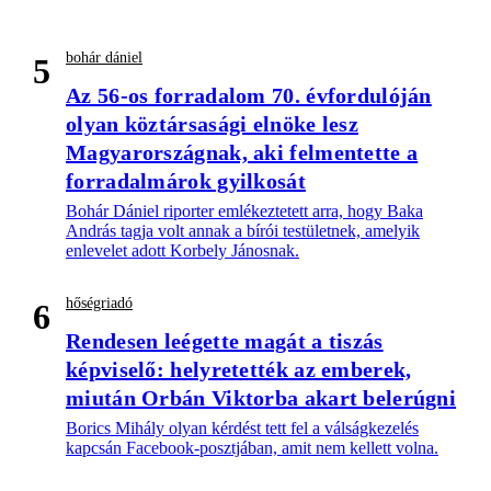
bohár dániel
5
Az 56-os forradalom 70. évfordulóján
olyan köztársasági elnöke lesz
Magyarországnak, aki felmentette a
forradalmárok gyilkosát
Bohár Dániel riporter emlékeztetett arra, hogy Baka
András tagja volt annak a bírói testületnek, amelyik
enlevelet adott Korbely Jánosnak.
hőségriadó
6
Rendesen leégette magát a tiszás
képviselő: helyretették az emberek,
miután Orbán Viktorba akart belerúgni
Borics Mihály olyan kérdést tett fel a válságkezelés
kapcsán Facebook-posztjában, amit nem kellett volna.