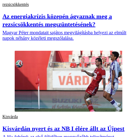
rezsicsökkentés
Az energiakrízis közepén ágyaznak meg a
rezsicsökkentés megszüntetésének?
Magyar Péter mondatait sajátos megvilágításba helyezi az elmúlt
napok néhány közéleti megszólalása.
Kisvárda
Kisvárdán nyert és az NB I élére állt az Újpest
A lila-fehérek az első félidőben meggyőzőbb teljesítményt