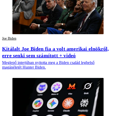
Joe Biden
Kitálalt Joe Biden fia a volt amerikai elnökről,
erre senki sem számított + videó
Meglepő interjúban nyitotta meg a Biden család legbelső
magánéletét Hunter Biden.