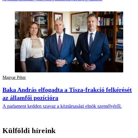
Magyar Péter
Baka András elfogadta a Tisza-frakció felkérését
az államfői pozícióra
A parlament kedden szavaz a köztársasági elnök személyéről.
Külföldi híreink