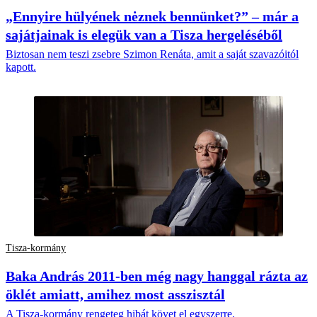
„Ennyire hülyének nėznek bennünket?” – már a
sajátjainak is elegük van a Tisza hergeléséből
Biztosan nem teszi zsebre Szimon Renáta, amit a saját szavazóitól
kapott.
Tisza-kormány
Baka András 2011-ben még nagy hanggal rázta az
öklét amiatt, amihez most asszisztál
A Tisza-kormány rengeteg hibát követ el egyszerre.