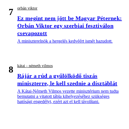
orbán viktor
7
Ez megint nem jött be Magyar Péternek:
Orbán Viktor egy szerbiai fesztiválon
csevapozott
A miniszterelnök a hergelés kedvéért ismét hazudott.
kátai - németh vilmos
8
Rájár a rúd a gyűlölködő tiszás
miniszterre, le kell szednie a dísztáblát
A Kátai-Németh Vilmos vezette minisztérium nem tudta
bemutatni a vitatott tábla kihelyezéséhez szükséges
hatósági engedélyt, ezért azt el kell távolítani.