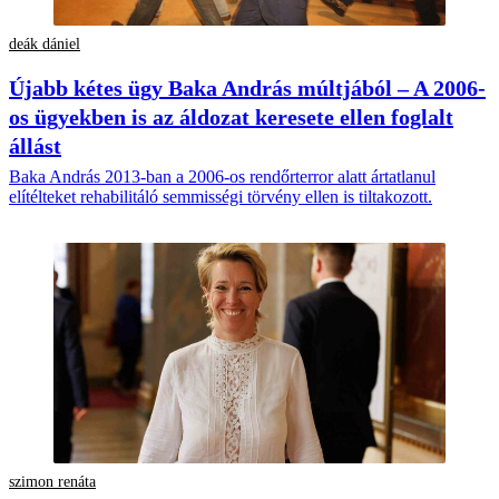
deák dániel
Újabb kétes ügy Baka András múltjából – A 2006-
os ügyekben is az áldozat keresete ellen foglalt
állást
Baka András 2013-ban a 2006-os rendőrterror alatt ártatlanul
elítélteket rehabilitáló semmisségi törvény ellen is tiltakozott.
szimon renáta