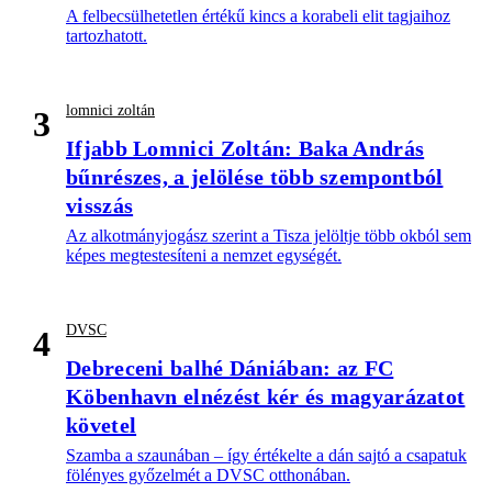
A felbecsülhetetlen értékű kincs a korabeli elit tagjaihoz
tartozhatott.
lomnici zoltán
3
Ifjabb Lomnici Zoltán: Baka András
bűnrészes, a jelölése több szempontból
visszás
Az alkotmányjogász szerint a Tisza jelöltje több okból sem
képes megtestesíteni a nemzet egységét.
DVSC
4
Debreceni balhé Dániában: az FC
Köbenhavn elnézést kér és magyarázatot
követel
Szamba a szaunában – így értékelte a dán sajtó a csapatuk
fölényes győzelmét a DVSC otthonában.