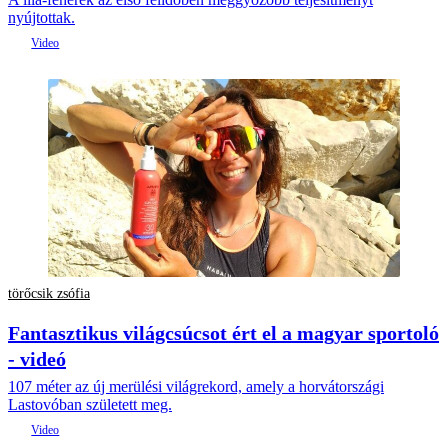
nyújtottak.
törőcsik zsófia
Fantasztikus világcsúcsot ért el a magyar sportoló
- videó
107 méter az új merülési világrekord, amely a horvátországi
Lastovóban született meg.