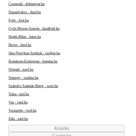
Csongrád - delmagyar.hu
Dunaújváros - duol.hu
Fejér - feol.hu
Győr-Moson-Sopron - kisalfold.hu
Hajdú-Bihar - haon.hu
Heves - heol.hu
Jász-Nagykun-Szolnok - szoljon.hu
Komárom-Esztergom - kemma.hu
Nógrád - nool.hu
Somogy - sonline.hu
Szabolcs-Szatmár-Bereg - szon.hu
Tolna - teol.hu
Vas - vaol.hu
Veszprém - veol.hu
Zala - zaol.hu
Közélet
Gazdaság