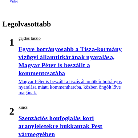
Legolvasottabb
gajdos lászló
1
Egyre botrányosabb a Tisza-kormány
vízügyi államtitkárának nyaralása,
Magyar Péter is beszállt a
kommentcsatába
Magyar Péter is beszállt a tiszás államtitkár botrányos
nyaralása miatti kommentharcba, közben öngólt lőve
magának.
kincs
2
Szenzációs honfoglalás kori
aranyleletekre bukkantak Pest
vármegyében