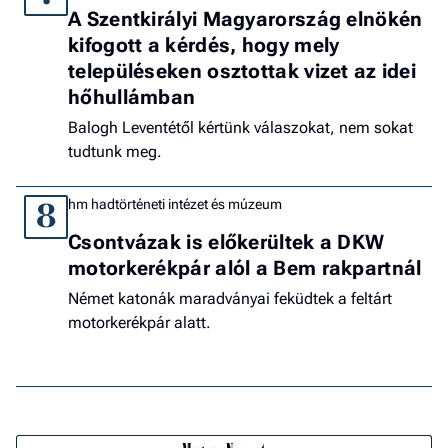
A Szentkirályi Magyarország elnökén
kifogott a kérdés, hogy mely
településeken osztottak vizet az idei
hőhullámban
Balogh Leventétől kértünk válaszokat, nem sokat
tudtunk meg.
hm hadtörténeti intézet és múzeum
8
Csontvázak is előkerültek a DKW
motorkerékpár alól a Bem rakpartnál
Német katonák maradványai feküdtek a feltárt
motorkerékpár alatt.