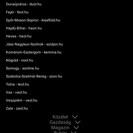
Dunaújváros - duol.hu
Fejér - feol.hu
Győr-Moson-Sopron - kisalfold.hu
Hajdú-Bihar - haon.hu
Heves - heol.hu
Jász-Nagykun-Szolnok - szoljon.hu
Komárom-Esztergom - kemma.hu
Nógrád - nool.hu
Somogy - sonline.hu
Szabolcs-Szatmár-Bereg - szon.hu
Tolna - teol.hu
Vas - vaol.hu
Veszprém - veol.hu
Zala - zaol.hu
Közélet
Gazdaság
Magazin
Bulvár