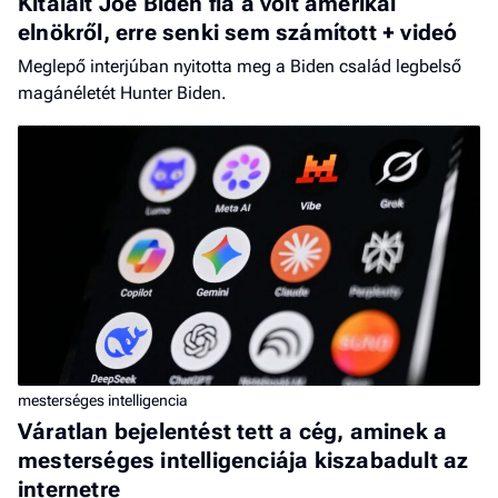
Kitálalt Joe Biden fia a volt amerikai
elnökről, erre senki sem számított + videó
Meglepő interjúban nyitotta meg a Biden család legbelső
magánéletét Hunter Biden.
mesterséges intelligencia
Váratlan bejelentést tett a cég, aminek a
mesterséges intelligenciája kiszabadult az
internetre