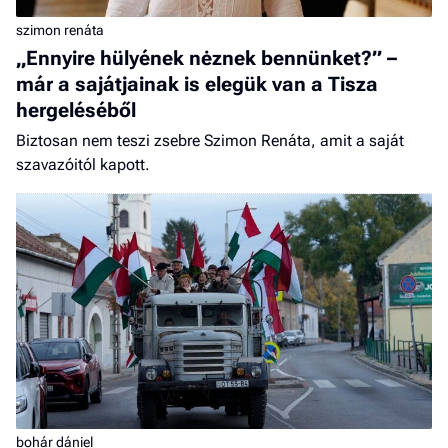
szimon renáta
„Ennyire hülyének nėznek bennünket?” –
már a sajátjainak is elegük van a Tisza
hergeléséből
Biztosan nem teszi zsebre Szimon Renáta, amit a saját
szavazóitól kapott.
bohár dániel