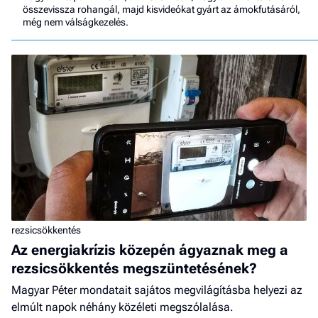
összevissza rohangál, majd kisvideókat gyárt az ámokfutásáról,
még nem válságkezelés.
rezsicsökkentés
Az energiakrízis közepén ágyaznak meg a
rezsicsökkentés megszüntetésének?
Magyar Péter mondatait sajátos megvilágításba helyezi az
elmúlt napok néhány közéleti megszólalása.