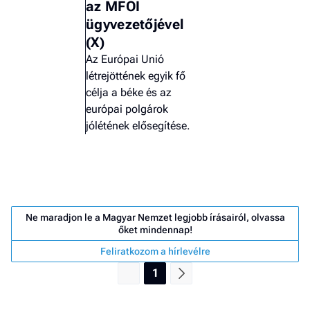
az MFOI
ügyvezetőjével
(X)
Az Európai Unió
létrejöttének egyik fő
célja a béke és az
európai polgárok
jólétének elősegítése.
Ne maradjon le a Magyar Nemzet legjobb írásairól, olvassa
őket mindennap!
Feliratkozom a hírlevélre
Job
- he
1
vél
F