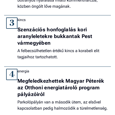
botrányos nyaralása miatti kommentharcba,
közben öngólt lőve magának.
kincs
3
Szenzációs honfoglalás kori
aranyleletekre bukkantak Pest
vármegyében
A felbecsülhetetlen értékű kincs a korabeli elit
tagjaihoz tartozhatott.
energia
4
Megfeledkezhettek Magyar Péterék
az Otthoni energiatároló program
pályázóiról
Parkolópályán van a második ütem, az elsővel
kapcsolatban pedig halmozódik a türelmetlenség.