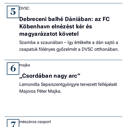
DVSC
5
Debreceni balhé Dániában: az FC
Köbenhavn elnézést kér és
magyarázatot követel
Szamba a szaunában – így értékelte a dán sajtó a
csapatuk fölényes győzelmét a DVSC otthonában.
majka
6
„Csordában nagy arc”
Lemondta Sepsiszentgyörgyre tervezett fellépését
Majoros Péter Majka.
mészáros csoport
7