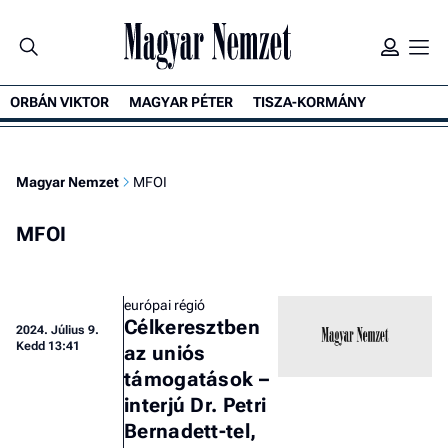
ORBÁN VIKTOR
MAGYAR PÉTER
TISZA-KORMÁNY
Magyar Nemzet
MFOI
MFOI
európai régió
Célkeresztben
2024.
Július 9.
Kedd 13:41
az uniós
támogatások –
interjú Dr. Petri
Bernadett-tel,