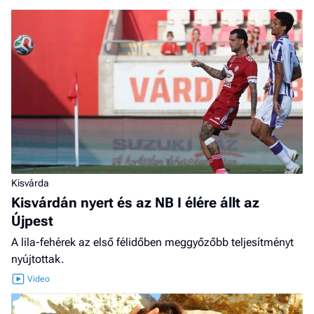
Kisvárda
Kisvárdán nyert és az NB I élére állt az
Újpest
A lila-fehérek az első félidőben meggyőzőbb teljesítményt
nyújtottak.