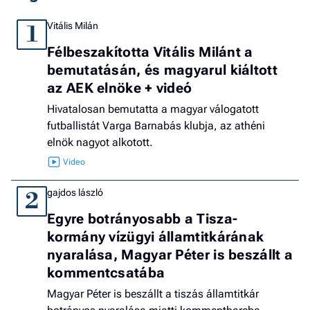
Vitális Milán
1
Félbeszakította Vitális Milánt a
bemutatásán, és magyarul kiáltott
az AEK elnöke + videó
Hivatalosan bemutatta a magyar válogatott
futballistát Varga Barnabás klubja, az athéni
elnök nagyot alkotott.
gajdos lászló
2
Egyre botrányosabb a Tisza-
kormány vízügyi államtitkárának
nyaralása, Magyar Péter is beszállt a
kommentcsatába
Magyar Péter is beszállt a tiszás államtitkár