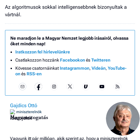
Az algoritmusok sokkal intelligensebbnek bizonyultak a
vártnál.
Ne maradjon le a Magyar Nemzet legjobb írásairól, olvassa
őket minden nap!
Iratkozzon fel hírlevelünkre
Csatlakozzon hozzánk
Facebookon
és
Twitteren
Kövesse csatornáinkat
Instagrammon
,
Videán
,
YouTube-
on
és
RSS-en
Gajdics Ottó
miniszterelnök
Magamutogatás
Vagyunk itt pár millióan, akik szerint az, hogy a miniszterelnök