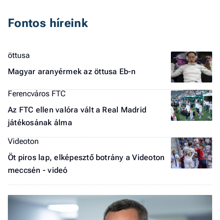
a 
Fontos híreink
öttusa
Magyar aranyérmek az öttusa Eb-n
Ferencváros FTC
Az FTC ellen valóra vált a Real Madrid
játékosának álma
Videoton
Öt piros lap, elképesztő botrány a Videoton
meccsén - videó