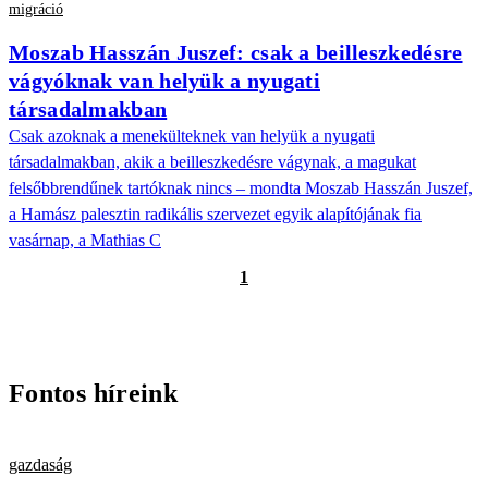
migráció
Moszab Hasszán Juszef: csak a beilleszkedésre
vágyóknak van helyük a nyugati
társadalmakban
Csak azoknak a menekülteknek van helyük a nyugati
társadalmakban, akik a beilleszkedésre vágynak, a magukat
felsőbbrendűnek tartóknak nincs – mondta Moszab Hasszán Juszef,
a Hamász palesztin radikális szervezet egyik alapítójának fia
vasárnap, a Mathias C
1
Fontos híreink
gazdaság