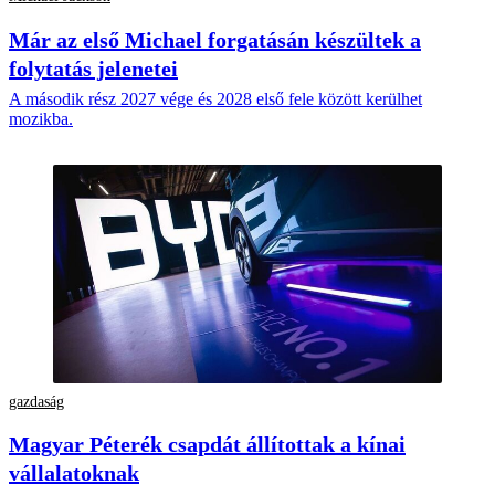
Már az első Michael forgatásán készültek a
folytatás jelenetei
A második rész 2027 vége és 2028 első fele között kerülhet
mozikba.
gazdaság
Magyar Péterék csapdát állítottak a kínai
vállalatoknak