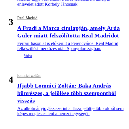
enlevelet adott Korbely Jánosnak.
Real Madrid
3
A Fradi a Marca címlapján, amely Arda
Güler miatt felszólította Real Madridot
Ferrari-hasonlat is előkerült a Ferencváros–Real Madrid
felkészülési mérkőzés után Spanyolországban.
lomnici zoltán
4
Ifjabb Lomnici Zoltán: Baka András
bűnrészes, a jelölése több szempontból
visszás
Az alkotmányjogász szerint a Tisza jelöltje több okból sem
képes megtestesíteni a nemzet egységét.