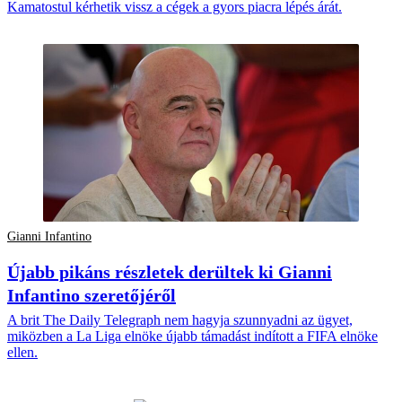
Kamatostul kérhetik vissz a cégek a gyors piacra lépés árát.
Gianni Infantino
Újabb pikáns részletek derültek ki Gianni
Infantino szeretőjéről
A brit The Daily Telegraph nem hagyja szunnyadni az ügyet,
miközben a La Liga elnöke újabb támadást indított a FIFA elnöke
ellen.