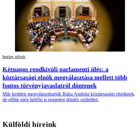
hortay olivér
Kétnapos rendkívüli parlamenti ülés: a
köztársasági elnök megválasztása mellett több
fontos törvényjavaslatról döntenek
Már kedden megválaszthatják Baka Andrást köztársasági elnöknek,
de előtte még hétfőn is rengeteg döntés születhet.
Külföldi híreink