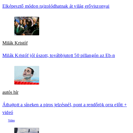
Elképesztő módon rajzolódhatnak át világ erőviszonyai
Milák Kristóf
Milák Kristóf jól úszott, továbbjutott 50 pillangón az Eb-n
autós hír
Áthajtott a síneken a piros jelzésnél, pont a rendőrök orra előtt +
videó