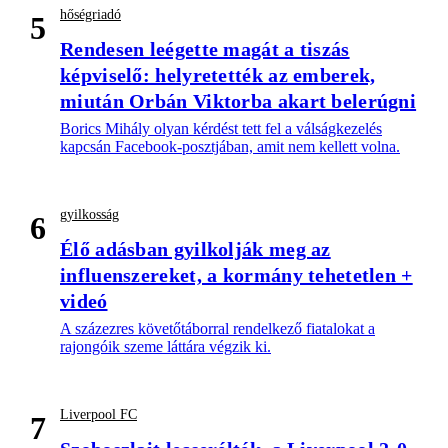
hőségriadó
5
Rendesen leégette magát a tiszás
képviselő: helyretették az emberek,
miután Orbán Viktorba akart belerúgni
Borics Mihály olyan kérdést tett fel a válságkezelés
kapcsán Facebook-posztjában, amit nem kellett volna.
gyilkosság
6
Élő adásban gyilkolják meg az
influenszereket, a kormány tehetetlen +
videó
A százezres követőtáborral rendelkező fiatalokat a
rajongóik szeme láttára végzik ki.
Liverpool FC
7