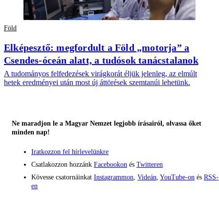
Föld
Elképesztő: megfordult a Föld „motorja” a
Csendes-óceán alatt, a tudósok tanácstalanok
A tudományos felfedezések virágkorát éljük jelenleg, az elmúlt
hetek eredményei után most új áttörések szemtanúi lehetünk.
Ne maradjon le a Magyar Nemzet legjobb írásairól, olvassa őket
minden nap!
Iratkozzon fel hírlevelünkre
Csatlakozzon hozzánk
Facebookon
és
Twitteren
Kövesse csatornáinkat
Instagrammon
,
Videán
,
YouTube-on
és
RSS-
en