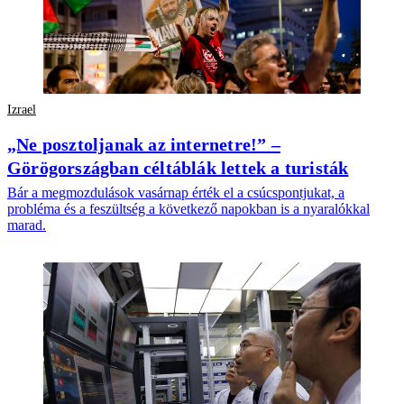
Izrael
„Ne posztoljanak az internetre!” –
Görögországban céltáblák lettek a turisták
Bár a megmozdulások vasárnap érték el a csúcspontjukat, a
probléma és a feszültség a következő napokban is a nyaralókkal
marad.