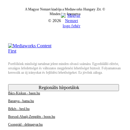
A Magyar Nemzet kiadója a Mediaworks Hungary Zrt. ©
Minden jog fenntartva
© 2026
Portfóliónk minőségi tartalmat jelent minden olvasó számára. Egyedülálló elérést,
országos lefedettséget és változatos megjelenési lehetőséget biztosít. Folyamatosan
keressük az új irányokat és fejlődési lehetőségeket. Ez jövőnk záloga.
Regionális hírportálok
Bács-Kiskun - baon.hu
Baranya - bama.hu
Békés - beol.hu
Borsod-Abaúj-Zemplén - boon.hu
Csongrád - delmagyar.hu