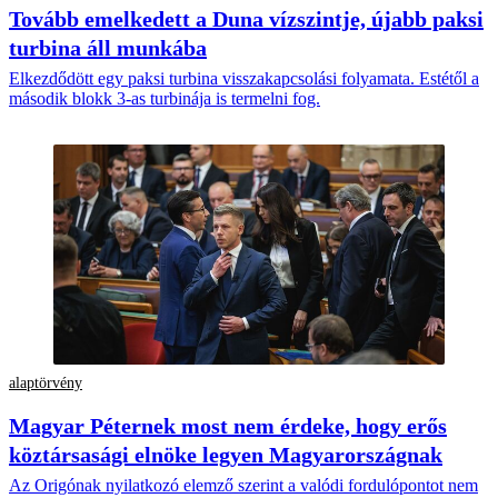
Tovább emelkedett a Duna vízszintje, újabb paksi
turbina áll munkába
Elkezdődött egy paksi turbina visszakapcsolási folyamata. Estétől a
második blokk 3-as turbinája is termelni fog.
alaptörvény
Magyar Péternek most nem érdeke, hogy erős
köztársasági elnöke legyen Magyarországnak
Az Origónak nyilatkozó elemző szerint a valódi fordulópontot nem