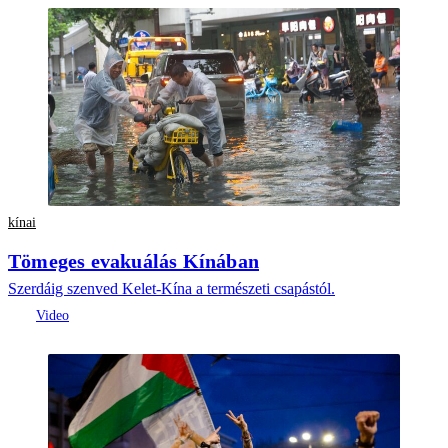
kínai
Tömeges evakuálás Kínában
Szerdáig szenved Kelet-Kína a természeti csapástól.