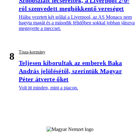
Szoboszlait lecserélték, a Liverpool 2-0-
ról szenvedett meghökkentő vereséget
Hiába vezetett két góllal a Liverpool, az AS Monaco nem
hagyta magát és a második félidőben sokkal jobban játszva
megnyerte a meccset.
Tisza-kormány
8
Teljesen kiborultak az emberek Baka
András jelölésétől, szerintük Magyar
Péter átverte őket
Volt itt minden, mint a piacon.