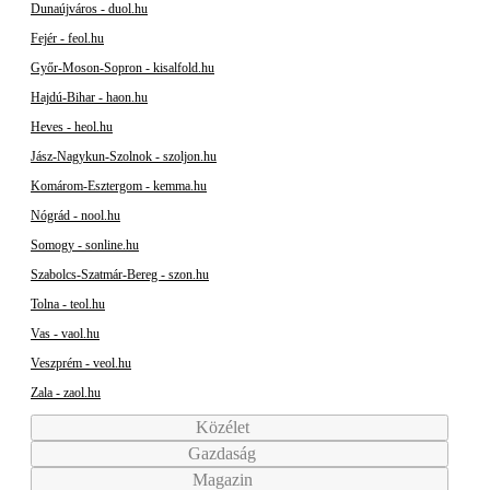
Dunaújváros - duol.hu
Fejér - feol.hu
Győr-Moson-Sopron - kisalfold.hu
Hajdú-Bihar - haon.hu
Heves - heol.hu
Jász-Nagykun-Szolnok - szoljon.hu
Komárom-Esztergom - kemma.hu
Nógrád - nool.hu
Somogy - sonline.hu
Szabolcs-Szatmár-Bereg - szon.hu
Tolna - teol.hu
Vas - vaol.hu
Veszprém - veol.hu
Zala - zaol.hu
Közélet
Gazdaság
Magazin