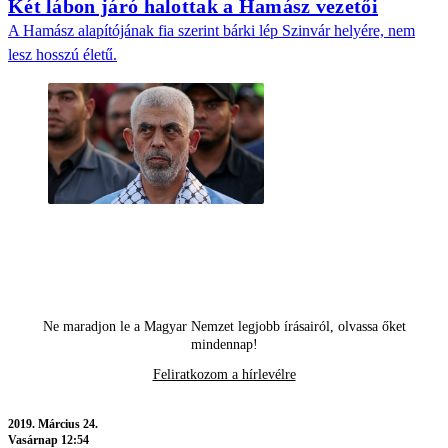
Két lábon járó halottak a Hamász vezetői
A Hamász alapítójának fia szerint bárki lép Szinvár helyére, nem
lesz hosszú életű.
Ne maradjon le a Magyar Nemzet legjobb írásairól, olvassa őket
mindennap!
Feliratkozom a hírlevélre
2019.
Március 24.
Vasárnap 12:54