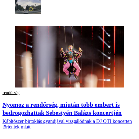
rendőrség
Nyomoz a rendőrség, miután több embert is
bedrogozhattak Sebestyén Balázs koncertjén
Kábítószer-birtoklás gyanújával vizsgálódnak a DJ OTI koncerten
történtek miatt.