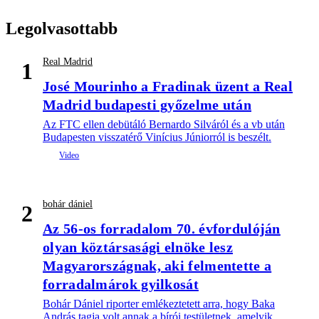
Legolvasottabb
Real Madrid
1
José Mourinho a Fradinak üzent a Real
Madrid budapesti győzelme után
Az FTC ellen debütáló Bernardo Silváról és a vb után
Budapesten visszatérő Vinícius Júniorról is beszélt.
bohár dániel
2
Az 56-os forradalom 70. évfordulóján
olyan köztársasági elnöke lesz
Magyarországnak, aki felmentette a
forradalmárok gyilkosát
Bohár Dániel riporter emlékeztetett arra, hogy Baka
András tagja volt annak a bírói testületnek, amelyik