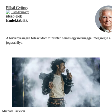
Pilhál György
Tisza-kormány
Emléktáblák
A törvényességre fölesküdött miniszter nemes egyszerűséggel megszegte a
jogszabályt.
Michael Jackson