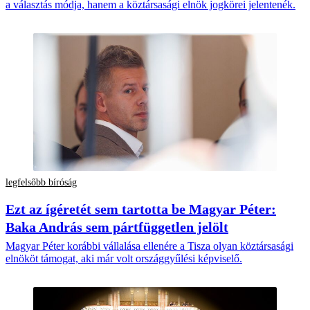
a választás módja, hanem a köztársasági elnök jogkörei jelentenék.
legfelsőbb bíróság
Ezt az ígéretét sem tartotta be Magyar Péter:
Baka András sem pártfüggetlen jelölt
Magyar Péter korábbi vállalása ellenére a Tisza olyan köztársasági
elnököt támogat, aki már volt országgyűlési képviselő.