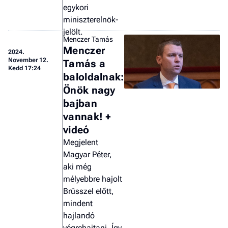
egykori
miniszterelnök-
jelölt.
Menczer Tamás
Menczer
2024.
November 12.
Tamás a
Kedd 17:24
baloldalnak:
Önök nagy
bajban
vannak! +
videó
Megjelent
Magyar Péter,
aki még
mélyebbre hajolt
Brüsszel előtt,
mindent
hajlandó
végrehajtani. Így