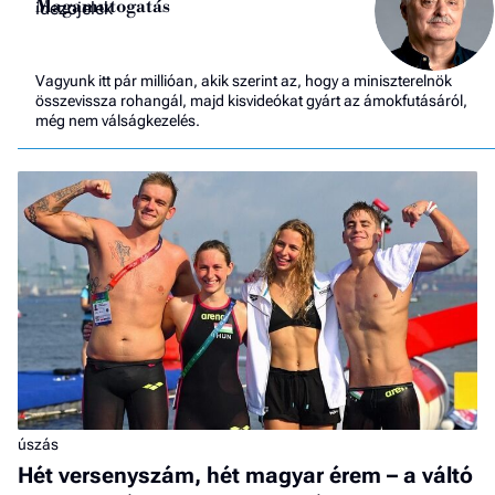
Magamutogatás
Vagyunk itt pár millióan, akik szerint az, hogy a miniszterelnök
összevissza rohangál, majd kisvideókat gyárt az ámokfutásáról,
még nem válságkezelés.
úszás
Hét versenyszám, hét magyar érem – a váltó