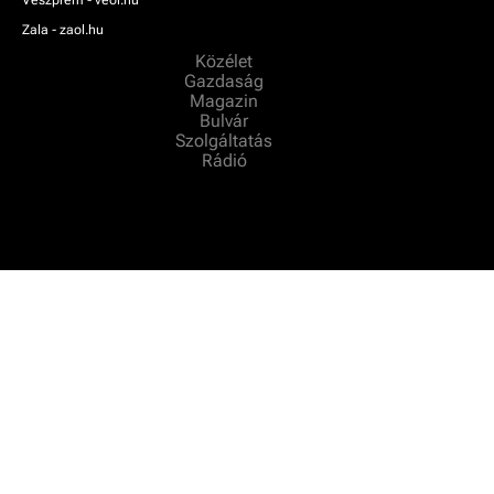
Zala - zaol.hu
Közélet
Gazdaság
Magazin
Bulvár
Szolgáltatás
Rádió