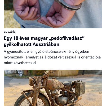
ausztria
Egy 18 éves magyar „pedofilvadász”
gyilkolhatott Ausztriában
A gyanúsított ellen gyűlöletbűncselekmény ügyében
nyomoznak, amelyet az áldozat vélt szexuális orientációja
miatt követhettek el.