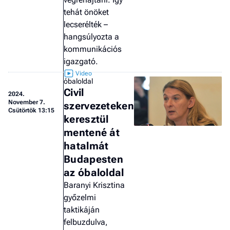
tehát önöket
lecserélték –
hangsúlyozta a
kommunikációs
igazgató.
óbaloldal
Civil
2024.
November 7.
szervezeteken
Csütörtök 13:15
keresztül
mentené át
hatalmát
Budapesten
az óbaloldal
Baranyi Krisztina
győzelmi
taktikáján
felbuzdulva,