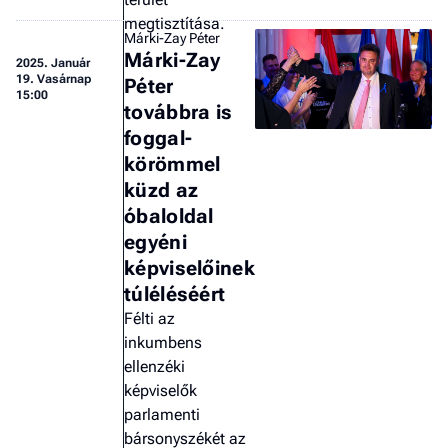
megtisztítása.
Márki-Zay Péter
Márki-Zay
2025.
Január
19. Vasárnap
Péter
15:00
továbbra is
foggal-
körömmel
küzd az
óbaloldal
egyéni
képviselőinek
túléléséért
Félti az
inkumbens
ellenzéki
képviselők
parlamenti
bársonyszékét az