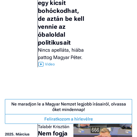
egy kicsit
bohóckodhat,
de aztán be kell
vennie az
óbaloldal
politikusait
Nincs apelláta, hiába
pattog Magyar Péter.
Ne maradjon le a Magyar Nemzet legjobb írásairól, olvassa
őket mindennap!
Job
- he
Feliratkozom a hírlevélre
vél
Talabér Krisztián
Nem fogja
2025.
Március
F