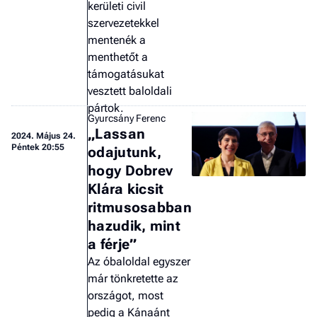
kerületi civil
szervezetekkel
mentenék a
menthetőt a
támogatásukat
vesztett baloldali
pártok.
Gyurcsány Ferenc
„Lassan
2024.
Május 24.
Péntek 20:55
odajutunk,
hogy Dobrev
Klára kicsit
ritmusosabban
hazudik, mint
a férje”
Az óbaloldal egyszer
már tönkretette az
országot, most
pedig a Kánaánt