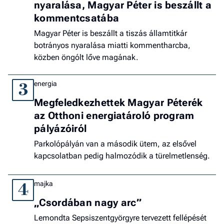
nyaralása, Magyar Péter is beszállt a
kommentcsatába
Magyar Péter is beszállt a tiszás államtitkár
botrányos nyaralása miatti kommentharcba,
közben öngólt lőve magának.
energia
3
Megfeledkezhettek Magyar Péterék
az Otthoni energiatároló program
pályázóiról
Parkolópályán van a második ütem, az elsővel
kapcsolatban pedig halmozódik a türelmetlenség.
majka
4
„Csordában nagy arc”
Lemondta Sepsiszentgyörgyre tervezett fellépését