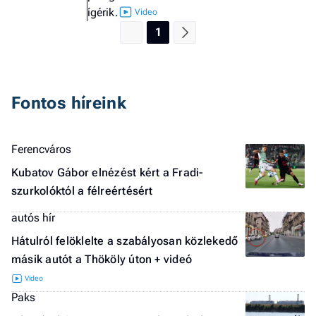
ígérik.
1
Fontos híreink
Ferencváros
Kubatov Gábor elnézést kért a Fradi-
szurkolóktól a félreértésért
autós hír
Hátulról felöklelte a szabályosan közlekedő
másik autót a Thököly úton + videó
Paks