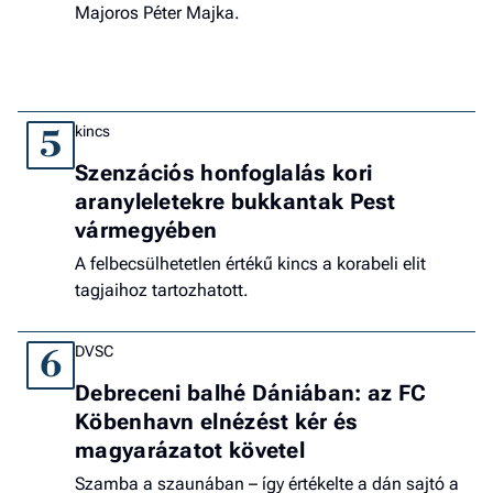
Majoros Péter Majka.
kincs
5
Szenzációs honfoglalás kori
aranyleletekre bukkantak Pest
vármegyében
A felbecsülhetetlen értékű kincs a korabeli elit
tagjaihoz tartozhatott.
DVSC
6
Debreceni balhé Dániában: az FC
Köbenhavn elnézést kér és
magyarázatot követel
Szamba a szaunában – így értékelte a dán sajtó a