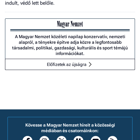
indult, védő lett belőle.
A Magyar Nemzet közéleti napilap konzervatív, nemzeti
alapról, a tényekre építve adja közre a legfontosabb
társadalmi, politikai, gazdasági, kulturális és sport témájú
információkat.
Előfizetek az újságra
Kövesse a Magyar Nemzet híreit a közösségi
médiában és csatornáinkon: