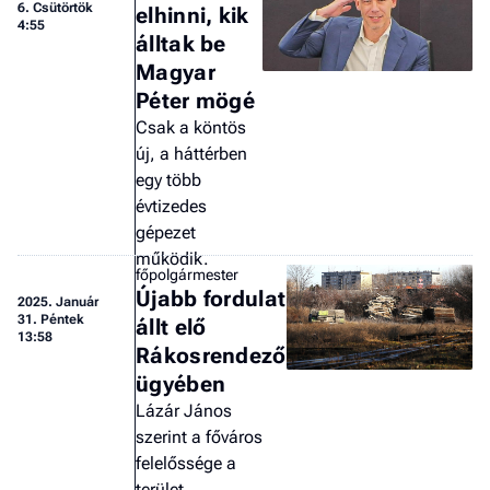
6. Csütörtök
elhinni, kik
a 
4:55
álltak be
Magyar
Péter mögé
Csak a köntös
új, a háttérben
egy több
évtizedes
gépezet
működik.
főpolgármester
Újabb fordulat
2025.
Január
31. Péntek
állt elő
13:58
Rákosrendező
ügyében
Lázár János
szerint a főváros
felelőssége a
terület