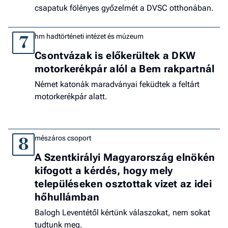
csapatuk fölényes győzelmét a DVSC otthonában.
hm hadtörténeti intézet és múzeum
7
Csontvázak is előkerültek a DKW
motorkerékpár alól a Bem rakpartnál
Német katonák maradványai feküdtek a feltárt
motorkerékpár alatt.
mészáros csoport
8
A Szentkirályi Magyarország elnökén
kifogott a kérdés, hogy mely
településeken osztottak vizet az idei
hőhullámban
Balogh Leventétől kértünk válaszokat, nem sokat
tudtunk meg.