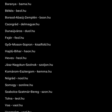
Baranya - bama.hu
Békés - beol.hu
Borsod-Abaúj-Zemplén - boon.hu
Csongrád - delmagyar.hu
Dunaújváros - duol.hu
Fejér - feol.hu
Győr-Moson-Sopron - kisalfold.hu
Hajdú-Bihar - haon.hu
Heves - heol.hu
Jász-Nagykun-Szolnok - szoljon.hu
Komárom-Esztergom - kemma.hu
Nógrád - nool.hu
Somogy - sonline.hu
Szabolcs-Szatmár-Bereg - szon.hu
Tolna - teol.hu
Vas - vaol.hu
Veszprém - veol.hu