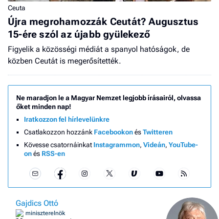
Ceuta
Újra megrohamozzák Ceutát? Augusztus
15-ére szól az újabb gyülekező
Figyelik a közösségi médiát a spanyol hatóságok, de
közben Ceutát is megerősítették.
Ne maradjon le a Magyar Nemzet legjobb írásairól, olvassa
őket minden nap!
Iratkozzon fel hírlevelünkre
Csatlakozzon hozzánk
Facebookon
és
Twitteren
Kövesse csatornáinkat
Instagrammon
,
Videán
,
YouTube-
on
és
RSS-en
Gajdics Ottó
miniszterelnök