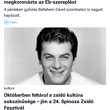
megkoronázta az Eb-szereplést
A pénteken győztes Betlehem Dávid szombaton is nagyot
hajrázott.
kultúra
Októberben feltárul a zsidó kultúra
sokszínűsége – jön a 24. Spinoza Zsidó
Fesztivál