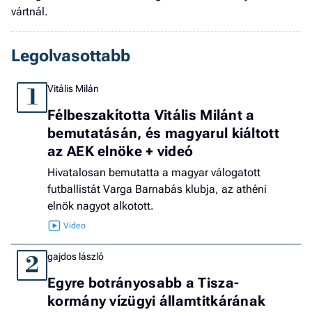
vártnál.
Legolvasottabb
Vitális Milán
1
Félbeszakította Vitális Milánt a
bemutatásán, és magyarul kiáltott
az AEK elnöke + videó
Hivatalosan bemutatta a magyar válogatott
futballistát Varga Barnabás klubja, az athéni
elnök nagyot alkotott.
gajdos lászló
2
Egyre botrányosabb a Tisza-
kormány vízügyi államtitkárának