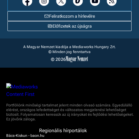
Feliratkozom a hírlevélre
Előfizetek az újságra
A Magyar Nemzet kiadója a Mediaworks Hungary Zrt.
© Minden jog fenntartva
© 2026
Portfóliónk minőségi tartalmat jelent minden olvasó számára. Egyedülálló
elérést, országos lefedettséget és változatos megjelenési lehetőséget
biztosít. Folyamatosan keressük az új irányokat és fejlődési lehetőségeket.
Ez jövőnk záloga.
Regionális hírportálok
Bács-Kiskun - baon.hu