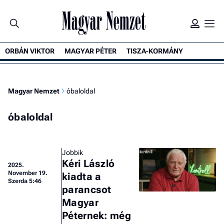
ORBÁN VIKTOR
MAGYAR PÉTER
TISZA-KORMÁNY
Magyar Nemzet
óbaloldal
óbaloldal
Jobbik
Kéri László
2025.
November 19.
kiadta a
Szerda 5:46
parancsot
Magyar
Péternek: még