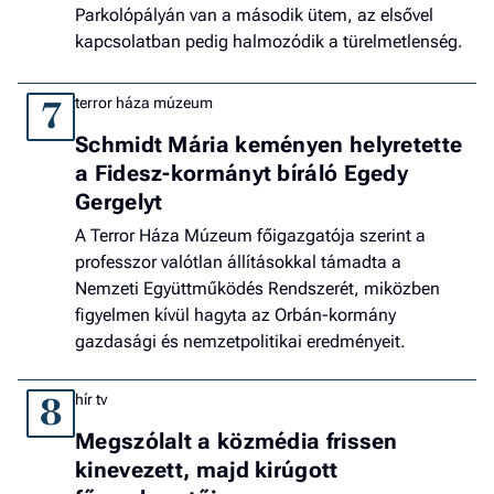
Parkolópályán van a második ütem, az elsővel
kapcsolatban pedig halmozódik a türelmetlenség.
terror háza múzeum
7
Schmidt Mária keményen helyretette
a Fidesz-kormányt bíráló Egedy
Gergelyt
A Terror Háza Múzeum főigazgatója szerint a
professzor valótlan állításokkal támadta a
Nemzeti Együttműködés Rendszerét, miközben
figyelmen kívül hagyta az Orbán-kormány
gazdasági és nemzetpolitikai eredményeit.
hír tv
8
Megszólalt a közmédia frissen
kinevezett, majd kirúgott