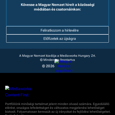
Kövesse a Magyar Nemzet híreit a közösségi
médiában és csatornáinkon:
Feliratkozom a hírlevélre
Előfizetek az újságra
A Magyar Nemzet kiadója a Mediaworks Hungary Zrt.
© Minden jog fenntartva
© 2026
Portfóliónk minőségi tartalmat jelent minden olvasó számára. Egyedülálló
elérést, országos lefedettséget és változatos megjelenési lehetőséget
biztosít. Folyamatosan keressük az új irányokat és fejlődési lehetőségeket.