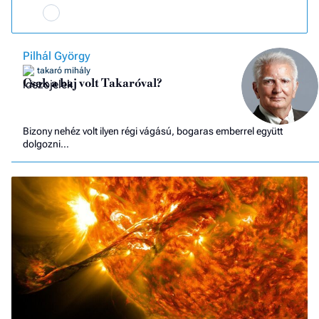
Pilhál György
takaró mihály
Csak a baj volt Takaróval?
Bizony nehéz volt ilyen régi vágású, bogaras emberrel együtt
dolgozni…