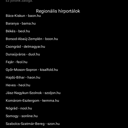
Ez jövőnk záloga.
Regionális hírportálok
Bács-Kiskun - baon.hu
Baranya - bama.hu
Békés - beol.hu
Borsod-Abaúj-Zemplén - boon.hu
Csongrád - delmagyar.hu
Dunaújváros - duol.hu
Fejér - feol.hu
Győr-Moson-Sopron - kisalfold.hu
Hajdú-Bihar - haon.hu
Heves - heol.hu
Jász-Nagykun-Szolnok - szoljon.hu
Komárom-Esztergom - kemma.hu
Nógrád - nool.hu
Somogy - sonline.hu
Szabolcs-Szatmár-Bereg - szon.hu