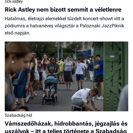
rick astley
Rick Astley nem bízott semmit a véletlenre
Hatalmas, életrajzi elemekkel tűzdelt koncert-showt vitt a
pódiumra a hatvanéves világsztár a Paloznaki JazzPiknik
első napján.
Szabadság híd
Vámszedőházak, hídrobbantás, jégzajlás és
uszályok – itt a teljes története a Szabadság