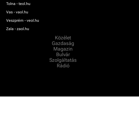
Tolna - teol.hu
Vas - vaol.hu
Veszprém - veol.hu
Zala - zaol.hu
Közélet
Gazdaság
Magazin
Bulvár
Szolgáltatás
Rádió