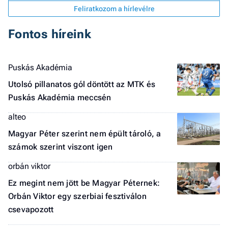
Feliratkozom a hírlevélre
Fontos híreink
Puskás Akadémia
Utolsó pillanatos gól döntött az MTK és
Puskás Akadémia meccsén
alteo
Magyar Péter szerint nem épült tároló, a
számok szerint viszont igen
orbán viktor
Ez megint nem jött be Magyar Péternek:
Job
Orbán Viktor egy szerbiai fesztiválon
- he
csevapozott
vél