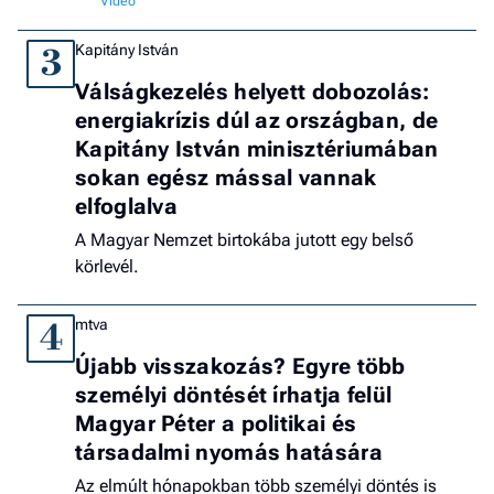
Kapitány István
3
Válságkezelés helyett dobozolás:
energiakrízis dúl az országban, de
Kapitány István minisztériumában
sokan egész mással vannak
elfoglalva
A Magyar Nemzet birtokába jutott egy belső
körlevél.
mtva
4
Újabb visszakozás? Egyre több
személyi döntését írhatja felül
Magyar Péter a politikai és
társadalmi nyomás hatására
Az elmúlt hónapokban több személyi döntés is