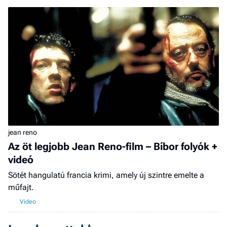
F
a 
jean reno
Az öt legjobb Jean Reno-film – Bíbor folyók +
videó
Sötét hangulatú francia krimi, amely új szintre emelte a
műfajt.