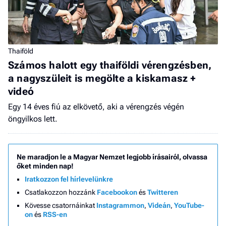
Thaiföld
Számos halott egy thaiföldi vérengzésben,
a nagyszüleit is megölte a kiskamasz +
videó
Egy 14 éves fiú az elkövető, aki a vérengzés végén
öngyilkos lett.
Ne maradjon le a Magyar Nemzet legjobb írásairól, olvassa
őket minden nap!
Iratkozzon fel hírlevelünkre
Csatlakozzon hozzánk
Facebookon
és
Twitteren
Kövesse csatornáinkat
Instagrammon
,
Videán
,
YouTube-
on
és
RSS-en