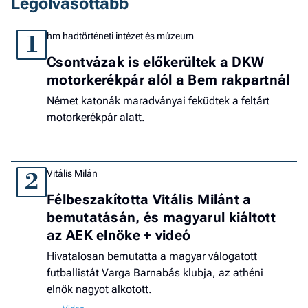
Legolvasottabb
hm hadtörténeti intézet és múzeum
1
Csontvázak is előkerültek a DKW
motorkerékpár alól a Bem rakpartnál
Német katonák maradványai feküdtek a feltárt
motorkerékpár alatt.
Vitális Milán
2
Félbeszakította Vitális Milánt a
bemutatásán, és magyarul kiáltott
az AEK elnöke + videó
Hivatalosan bemutatta a magyar válogatott
futballistát Varga Barnabás klubja, az athéni
elnök nagyot alkotott.