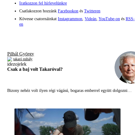
Iratkozzon fel hírlevelünkre
Csatlakozzon hozzánk
Facebookon
és
Twitteren
Kövesse csatornáinkat
Instagrammon
,
Videán
,
YouTube-on
és
RSS-
en
Pilhál György
takaró mihály
Csak a baj volt Takaróval?
Bizony nehéz volt ilyen régi vágású, bogaras emberrel együtt dolgozni…