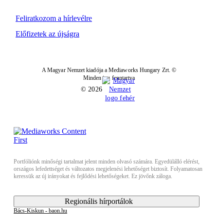
Feliratkozom a hírlevélre
Előfizetek az újságra
A Magyar Nemzet kiadója a Mediaworks Hungary Zrt. ©
Minden jog fenntartva
© 2026
Portfóliónk minőségi tartalmat jelent minden olvasó számára. Egyedülálló elérést,
országos lefedettséget és változatos megjelenési lehetőséget biztosít. Folyamatosan
keressük az új irányokat és fejlődési lehetőségeket. Ez jövőnk záloga.
Regionális hírportálok
Bács-Kiskun - baon.hu