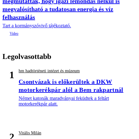
megmutatták, hogy igazi lemondás nélkül is
megvalósítható a tudatosan energia és víz
felhasználás
Tart a kormányszóvivő tájékoztató.
Legolvasottabb
hm hadtörténeti intézet és múzeum
1
Csontvázak is előkerültek a DKW
motorkerékpár alól a Bem rakpartnál
Német katonák maradványai feküdtek a feltárt
motorkerékpár alatt.
Vitális Milán
2