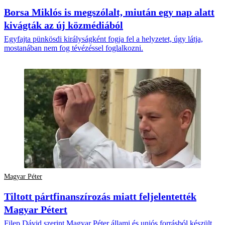
Borsa Miklós is megszólalt, miután egy nap alatt
kivágták az új közmédiából
Egyfajta pünkösdi királyságként fogja fel a helyzetet, úgy látja,
mostanában nem fog tévézéssel foglalkozni.
Magyar Péter
Tiltott pártfinanszírozás miatt feljelentették
Magyar Pétert
Filep Dávid szerint Magyar Péter állami és uniós forrásból készült