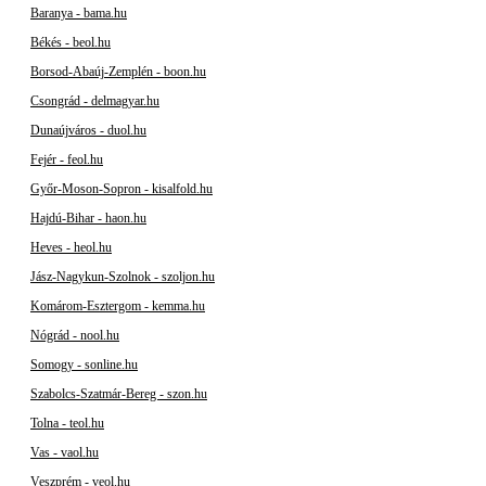
Baranya - bama.hu
Békés - beol.hu
Borsod-Abaúj-Zemplén - boon.hu
Csongrád - delmagyar.hu
Dunaújváros - duol.hu
Fejér - feol.hu
Győr-Moson-Sopron - kisalfold.hu
Hajdú-Bihar - haon.hu
Heves - heol.hu
Jász-Nagykun-Szolnok - szoljon.hu
Komárom-Esztergom - kemma.hu
Nógrád - nool.hu
Somogy - sonline.hu
Szabolcs-Szatmár-Bereg - szon.hu
Tolna - teol.hu
Vas - vaol.hu
Veszprém - veol.hu