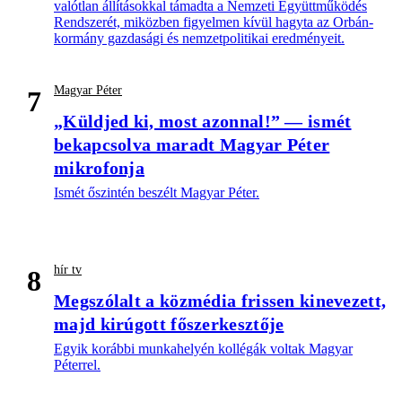
valótlan állításokkal támadta a Nemzeti Együttműködés
Rendszerét, miközben figyelmen kívül hagyta az Orbán-
kormány gazdasági és nemzetpolitikai eredményeit.
Magyar Péter
7
„Küldjed ki, most azonnal!” — ismét
bekapcsolva maradt Magyar Péter
mikrofonja
Ismét őszintén beszélt Magyar Péter.
hír tv
8
Megszólalt a közmédia frissen kinevezett,
majd kirúgott főszerkesztője
Egyik korábbi munkahelyén kollégák voltak Magyar
Péterrel.