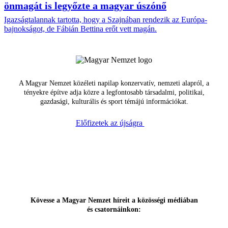
önmagát is legyőzte a magyar úszónő
Igazságtalannak tartotta, hogy a Szajnában rendezik az Európa-
bajnokságot, de Fábián Bettina erőt vett magán.
A Magyar Nemzet közéleti napilap konzervatív, nemzeti alapról, a
tényekre építve adja közre a legfontosabb társadalmi, politikai,
gazdasági, kulturális és sport témájú információkat.
Előfizetek az újságra
Kövesse a Magyar Nemzet híreit a közösségi médiában
és csatornáinkon: