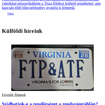
videókkal népszerűsíthette a Tisza Párthoz köthető termékeket, ami
kapcsán több bűncselekmény gyanúja is felmerül.
Külföldi híreink
Egyesült Államok
Szidhatjuk-e a rendőrséget a rendszámtáblán?