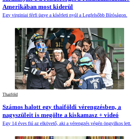
Amerikában most kiderül
Egy virginiai férfi ügye a kísérleti nyúl a Legfelsőbb Bíróságon.
Thaiföld
Számos halott egy thaiföldi vérengzésben, a
nagyszüleit is megölte a kiskamasz + videó
Egy 14 éves fiú az elkövető, aki a vérengzés végén öngyilkos lett.