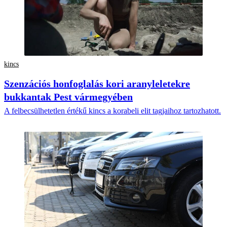
kincs
Szenzációs honfoglalás kori aranyleletekre
bukkantak Pest vármegyében
A felbecsülhetetlen értékű kincs a korabeli elit tagjaihoz tartozhatott.