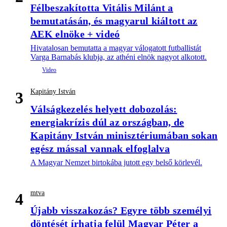
Félbeszakította Vitális Milánt a
bemutatásán, és magyarul kiáltott az
AEK elnöke + videó
Hivatalosan bemutatta a magyar válogatott futballistát
Varga Barnabás klubja, az athéni elnök nagyot alkotott.
Kapitány István
3
Válságkezelés helyett dobozolás:
energiakrízis dúl az országban, de
Kapitány István minisztériumában sokan
egész mással vannak elfoglalva
A Magyar Nemzet birtokába jutott egy belső körlevél.
mtva
4
Újabb visszakozás? Egyre több személyi
döntését írhatja felül Magyar Péter a