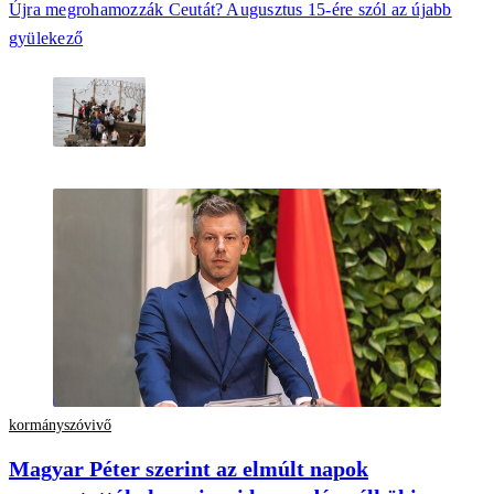
Újra megrohamozzák Ceutát? Augusztus 15-ére szól az újabb
gyülekező
kormányszóvivő
Magyar Péter szerint az elmúlt napok