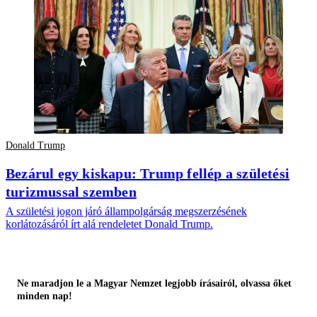
Donald Trump
Bezárul egy kiskapu: Trump fellép a születési
turizmussal szemben
A születési jogon járó állampolgárság megszerzésének
korlátozásáról írt alá rendeletet Donald Trump.
Ne maradjon le a Magyar Nemzet legjobb írásairól, olvassa őket
minden nap!