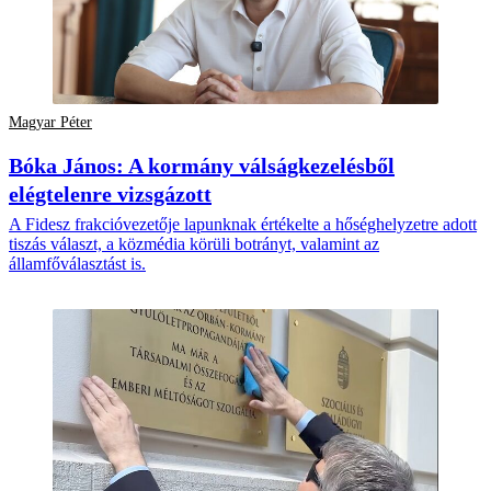
Magyar Péter
Bóka János: A kormány válságkezelésből
elégtelenre vizsgázott
A Fidesz frakcióvezetője lapunknak értékelte a hőséghelyzetre adott
tiszás választ, a közmédia körüli botrányt, valamint az
államfőválasztást is.