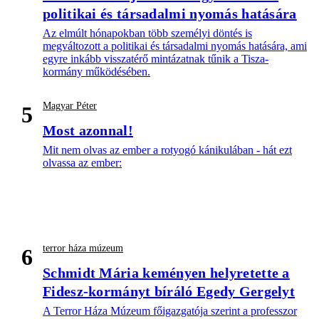
politikai és társadalmi nyomás hatására
Az elmúlt hónapokban több személyi döntés is
megváltozott a politikai és társadalmi nyomás hatására, ami
egyre inkább visszatérő mintázatnak tűnik a Tisza-
kormány működésében.
Magyar Péter
5
Most azonnal!
Mit nem olvas az ember a rotyogó kánikulában - hát ezt
olvassa az ember:
terror háza múzeum
6
Schmidt Mária keményen helyretette a
Fidesz-kormányt bíráló Egedy Gergelyt
A Terror Háza Múzeum főigazgatója szerint a professzor