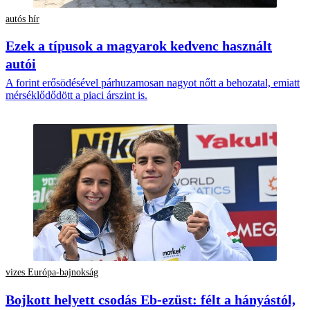
autós hír
Ezek a típusok a magyarok kedvenc használt
autói
A forint erősödésével párhuzamosan nagyot nőtt a behozatal, emiatt
mérséklődődött a piaci árszint is.
vizes Európa-bajnokság
Bojkott helyett csodás Eb-ezüst: félt a hányástól,