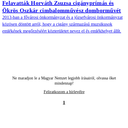
Felavatták Horváth Zsuzsa cigányprímás és
Ökrös Oszkár cimbalomművész domborművét
2013-ban a fővárosi önkormányzat és a józsefvárosi önkormányzat
közösen döntött arról, hogy a cigány származású muzsikusok
emlékének megőrzéséért közterületet nevez el és emlékhelyet állít.
Ne maradjon le a Magyar Nemzet legjobb írásairól, olvassa őket
mindennap!
Feliratkozom a hírlevélre
1