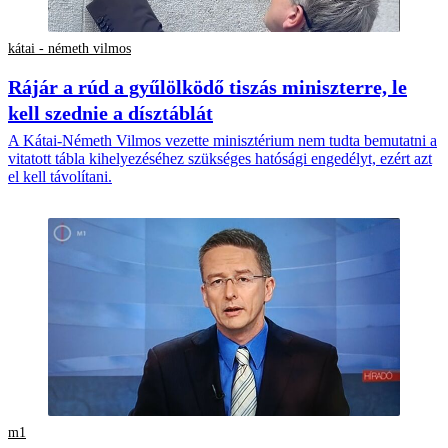
kátai - németh vilmos
Rájár a rúd a gyűlölködő tiszás miniszterre, le
kell szednie a dísztáblát
A Kátai-Németh Vilmos vezette minisztérium nem tudta bemutatni a
vitatott tábla kihelyezéséhez szükséges hatósági engedélyt, ezért azt
el kell távolítani.
m1