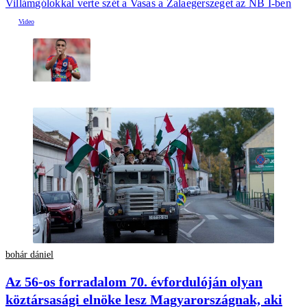
Villámgólokkal verte szét a Vasas a Zalaegerszeget az NB I-ben
bohár dániel
Az 56-os forradalom 70. évfordulóján olyan
köztársasági elnöke lesz Magyarországnak, aki