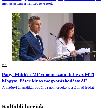
megtestesíteni a nemzet egységét.
mti
Panyi Miklós: Miért nem számolt be az MTI
Magyar Péter kínos magyarázkodásáról?
A vízügyi államtitkár botránya nem érdekelte a távirati irodát.
Külföldi híreink