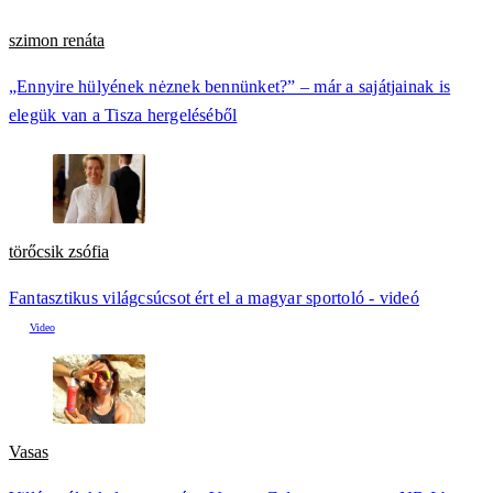
szimon renáta
„Ennyire hülyének nėznek bennünket?” – már a sajátjainak is
elegük van a Tisza hergeléséből
törőcsik zsófia
Fantasztikus világcsúcsot ért el a magyar sportoló - videó
Vasas