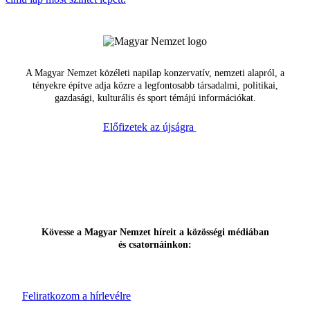
A Magyar Nemzet közéleti napilap konzervatív, nemzeti alapról, a
tényekre építve adja közre a legfontosabb társadalmi, politikai,
gazdasági, kulturális és sport témájú információkat.
Előfizetek az újságra
Kövesse a Magyar Nemzet híreit a közösségi médiában
és csatornáinkon:
Feliratkozom a hírlevélre