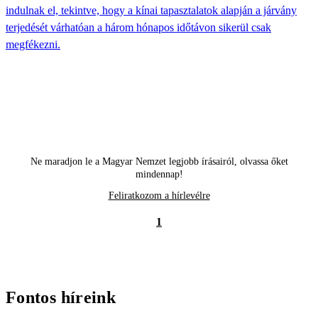
indulnak el, tekintve, hogy a kínai tapasztalatok alapján a járvány
terjedését várhatóan a három hónapos időtávon sikerül csak
megfékezni.
Ne maradjon le a Magyar Nemzet legjobb írásairól, olvassa őket
mindennap!
Feliratkozom a hírlevélre
1
Fontos híreink