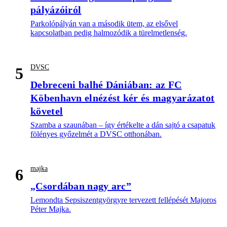
pályázóiról
Parkolópályán van a második ütem, az elsővel
kapcsolatban pedig halmozódik a türelmetlenség.
DVSC
5
Debreceni balhé Dániában: az FC
Köbenhavn elnézést kér és magyarázatot
követel
Szamba a szaunában – így értékelte a dán sajtó a csapatuk
fölényes győzelmét a DVSC otthonában.
majka
6
„Csordában nagy arc”
Lemondta Sepsiszentgyörgyre tervezett fellépését Majoros
Péter Majka.