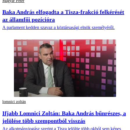
Magyar Péter
Baka András elfogadta a Tisza-frakció felkérését
az államfői pozícióra
A parlament kedden szavaz a köztársasági elnök személyéről.
lomnici zoltán
Ifjabb Lomnici Zoltán: Baka András bűnrészes, a
jelölése több szempontból visszás
Az alkotmányjogász szerint a Tisza jelöltje több okból sem képes