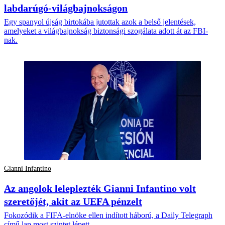
labdarúgó-világbajnokságon
Egy spanyol újság birtokába jutottak azok a belső jelentések,
amelyeket a világbajnokság biztonsági szogálata adott át az FBI-
nak.
Gianni Infantino
Az angolok leleplezték Gianni Infantino volt
szeretőjét, akit az UEFA pénzelt
Fokozódik a FIFA-elnöke ellen indított háború, a Daily Telegraph
című lap most szintet lépett.