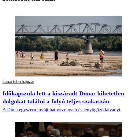
dunai teherhajózás
Időkapszula lett a kiszáradt Duna: hihetetlen
dolgokat találni a folyó teljes szakaszán
A Duna egyszerre nyújt hátborzongató és lenyűgöző látványt.