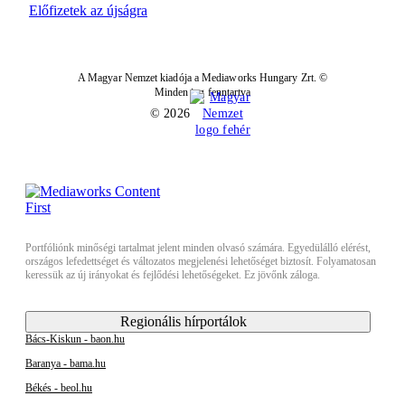
Előfizetek az újságra
A Magyar Nemzet kiadója a Mediaworks Hungary Zrt. ©
Minden jog fenntartva
© 2026
Portfóliónk minőségi tartalmat jelent minden olvasó számára. Egyedülálló elérést,
országos lefedettséget és változatos megjelenési lehetőséget biztosít. Folyamatosan
keressük az új irányokat és fejlődési lehetőségeket. Ez jövőnk záloga.
Regionális hírportálok
Bács-Kiskun - baon.hu
Baranya - bama.hu
Békés - beol.hu