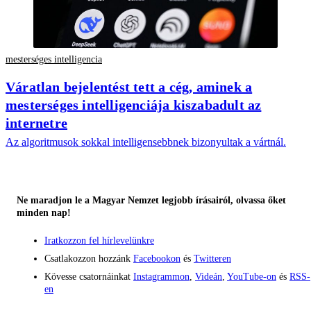
mesterséges intelligencia
Váratlan bejelentést tett a cég, aminek a
mesterséges intelligenciája kiszabadult az
internetre
Az algoritmusok sokkal intelligensebbnek bizonyultak a vártnál.
Ne maradjon le a Magyar Nemzet legjobb írásairól, olvassa őket
minden nap!
Iratkozzon fel hírlevelünkre
Csatlakozzon hozzánk
Facebookon
és
Twitteren
Kövesse csatornáinkat
Instagrammon
,
Videán
,
YouTube-on
és
RSS-
en