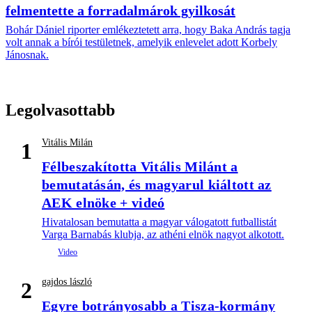
felmentette a forradalmárok gyilkosát
Bohár Dániel riporter emlékeztetett arra, hogy Baka András tagja
volt annak a bírói testületnek, amelyik enlevelet adott Korbely
Jánosnak.
Legolvasottabb
Vitális Milán
1
Félbeszakította Vitális Milánt a
bemutatásán, és magyarul kiáltott az
AEK elnöke + videó
Hivatalosan bemutatta a magyar válogatott futballistát
Varga Barnabás klubja, az athéni elnök nagyot alkotott.
gajdos lászló
2
Egyre botrányosabb a Tisza-kormány