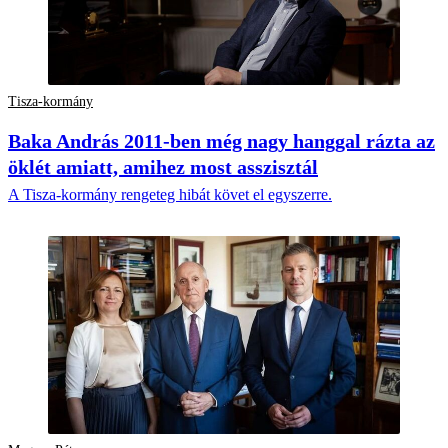
Tisza-kormány
Baka András 2011-ben még nagy hanggal rázta az
öklét amiatt, amihez most asszisztál
A Tisza-kormány rengeteg hibát követ el egyszerre.