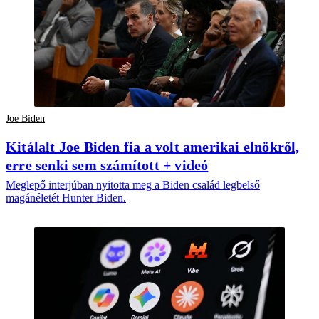
Joe Biden
Kitálalt Joe Biden fia a volt amerikai elnökről,
erre senki sem számított + videó
Meglepő interjúban nyitotta meg a Biden család legbelső
magánéletét Hunter Biden.