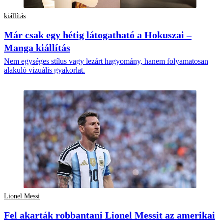
kiállítás
Már csak egy hétig látogatható a Hokuszai –
Manga kiállítás
Nem egységes stílus vagy lezárt hagyomány, hanem folyamatosan
alakuló vizuális gyakorlat.
Lionel Messi
Fel akarták robbantani Lionel Messit az amerikai