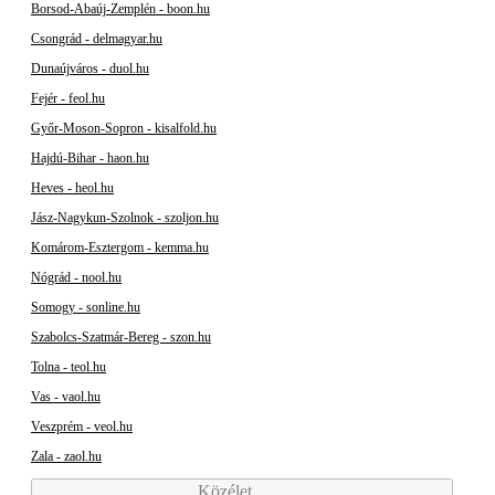
Borsod-Abaúj-Zemplén - boon.hu
Csongrád - delmagyar.hu
Dunaújváros - duol.hu
Fejér - feol.hu
Győr-Moson-Sopron - kisalfold.hu
Hajdú-Bihar - haon.hu
Heves - heol.hu
Jász-Nagykun-Szolnok - szoljon.hu
Komárom-Esztergom - kemma.hu
Nógrád - nool.hu
Somogy - sonline.hu
Szabolcs-Szatmár-Bereg - szon.hu
Tolna - teol.hu
Vas - vaol.hu
Veszprém - veol.hu
Zala - zaol.hu
Közélet