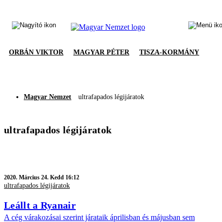
ORBÁN VIKTOR
MAGYAR PÉTER
TISZA-KORMÁNY
Magyar Nemzet
ultrafapados légijáratok
ultrafapados légijáratok
2020.
Március 24. Kedd 16:12
ultrafapados légijáratok
Leállt a Ryanair
A cég várakozásai szerint járataik áprilisban és májusban sem