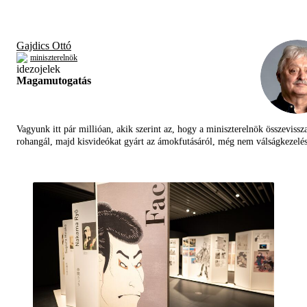
Gajdics Ottó
miniszterelnök
Magamutogatás
Vagyunk itt pár millióan, akik szerint az, hogy a miniszterelnök összevissz
rohangál, majd kisvideókat gyárt az ámokfutásáról, még nem válságkezelés