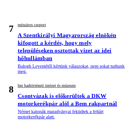
mészáros csoport
7
A Szentkirályi Magyarország elnökén
kifogott a kérdés, hogy mely
településeken osztottak vizet az idei
hőhullámban
Balogh Leventétől kértünk válaszokat, nem sokat tudtunk
meg.
hm hadtörténeti intézet és múzeum
8
Csontvázak is előkerültek a DKW
motorkerékpár alól a Bem rakpartnál
Német katonák maradványai feküdtek a feltárt
motorkerékpár alatt.