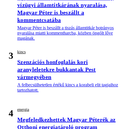
vízügyi államtitkárának nyaralása,
Magyar Péter is beszállt a
kommentcsatába
Magyar Péter is beszállt a tiszás államtitkár botrányos
nyaralása miatti kommentharcba, közben öngólt lőve
magának.
kincs
3
Szenzációs honfoglalás kori
aranyleletekre bukkantak Pest
vármegyében
A felbecsülhetetlen értékű kincs a korabeli elit tagjaihoz
tartozhatott.
energia
4
Megfeledkezhettek Magyar Péterék az
Otthoni energiatároló program