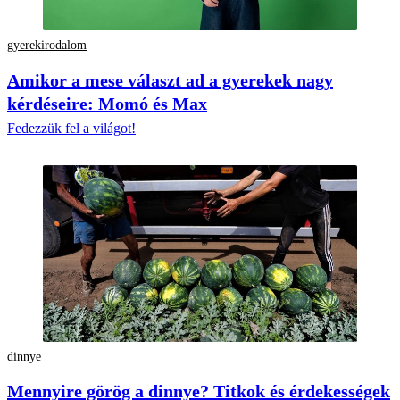
gyerekirodalom
Amikor a mese választ ad a gyerekek nagy
kérdéseire: Momó és Max
Fedezzük fel a világot!
dinnye
Mennyire görög a dinnye? Titkok és érdekességek