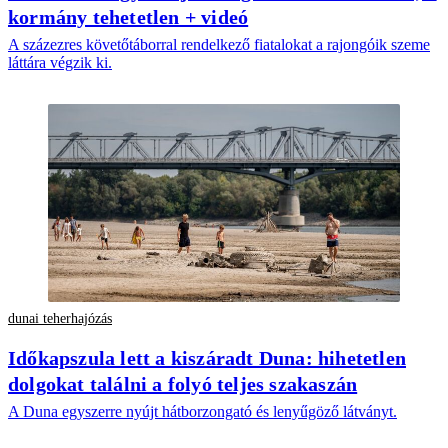
kormány tehetetlen + videó
A százezres követőtáborral rendelkező fiatalokat a rajongóik szeme
láttára végzik ki.
dunai teherhajózás
Időkapszula lett a kiszáradt Duna: hihetetlen
dolgokat találni a folyó teljes szakaszán
A Duna egyszerre nyújt hátborzongató és lenyűgöző látványt.