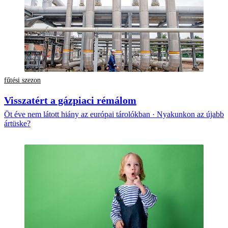
fűtési szezon
Visszatért a gázpiaci rémálom
Öt éve nem látott hiány az európai tárolókban · Nyakunkon az újabb
ártüske?