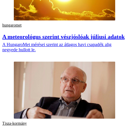
hungaromet
A meteorológus szerint vészjóslóak júliusi adatok
A HungaroMet mérései szerint az átlagos havi csapadék alig
negyede hullott le.
Tisza-kormány