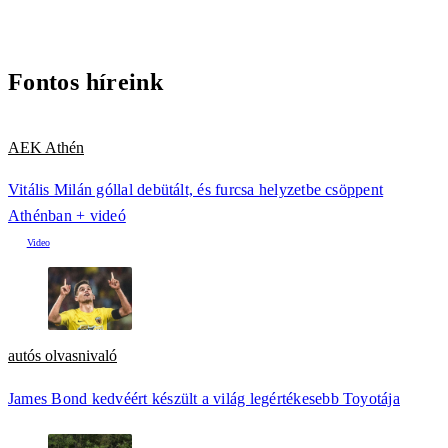
Fontos híreink
AEK Athén
Vitális Milán góllal debütált, és furcsa helyzetbe csöppent
Athénban + videó
autós olvasnivaló
James Bond kedvéért készült a világ legértékesebb Toyotája