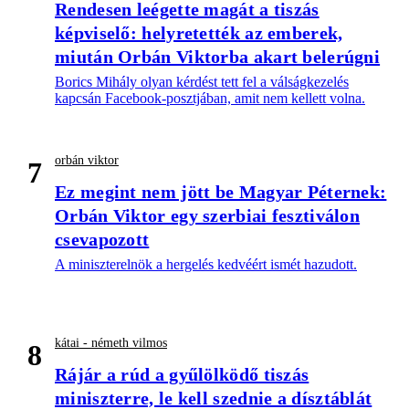
Rendesen leégette magát a tiszás
képviselő: helyretették az emberek,
miután Orbán Viktorba akart belerúgni
Borics Mihály olyan kérdést tett fel a válságkezelés
kapcsán Facebook-posztjában, amit nem kellett volna.
orbán viktor
7
Ez megint nem jött be Magyar Péternek:
Orbán Viktor egy szerbiai fesztiválon
csevapozott
A miniszterelnök a hergelés kedvéért ismét hazudott.
kátai - németh vilmos
8
Rájár a rúd a gyűlölködő tiszás
miniszterre, le kell szednie a dísztáblát