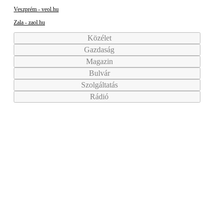
Veszprém - veol.hu
Zala - zaol.hu
Közélet
Gazdaság
Magazin
Bulvár
Szolgáltatás
Rádió