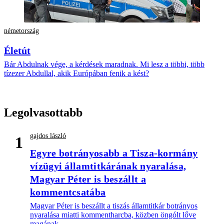
németország
Életút
Bár Abdulnak vége, a kérdések maradnak. Mi lesz a többi, több
tízezer Abdullal, akik Európában fenik a kést?
Legolvasottabb
gajdos lászló
1
Egyre botrányosabb a Tisza-kormány
vízügyi államtitkárának nyaralása,
Magyar Péter is beszállt a
kommentcsatába
Magyar Péter is beszállt a tiszás államtitkár botrányos
nyaralása miatti kommentharcba, közben öngólt lőve
magának.