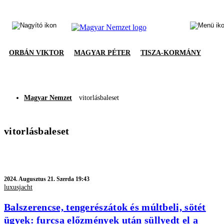
ORBÁN VIKTOR
MAGYAR PÉTER
TISZA-KORMÁNY
Magyar Nemzet
vitorlásbaleset
vitorlásbaleset
2024.
Augusztus 21. Szerda 19:43
luxusjacht
Balszerencse, tengerészátok és múltbeli, sötét
ügyek: furcsa előzmények után süllyedt el a