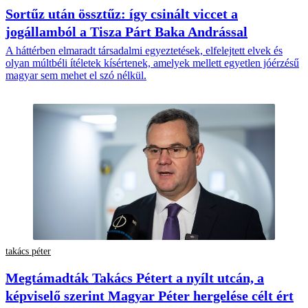
Sortűz után össztűz: így csinált viccet a
jogállamból a Tisza Párt Baka Andrással
A háttérben elmaradt társadalmi egyeztetések, elfelejtett elvek és
olyan múltbéli ítéletek kísértenek, amelyek mellett egyetlen jóérzésű
magyar sem mehet el szó nélkül.
takács péter
Megtámadták Takács Pétert a nyílt utcán, a
képviselő szerint Magyar Péter hergelése célt ért