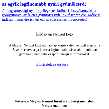
az egyik legfinomabb nyári gyümölcsről
A magyarországi nyarak jellegzetes kulináris hozzátartozója a
görögdinnye, az ízletes gyümölcs kvízünk főszereplője. Mérje le
tudását, mennyire ismeri ezt az egészséges ínyencséget!
A Magyar Nemzet közéleti napilap konzervatív, nemzeti alapról, a
tényekre építve adja közre a legfontosabb társadalmi, politikai,
gazdasági, kulturális és sport témájú információkat.
Előfizetek az újságra
Kövesse a Magyar Nemzet híreit a közösségi médiában
és csatornáinkon: