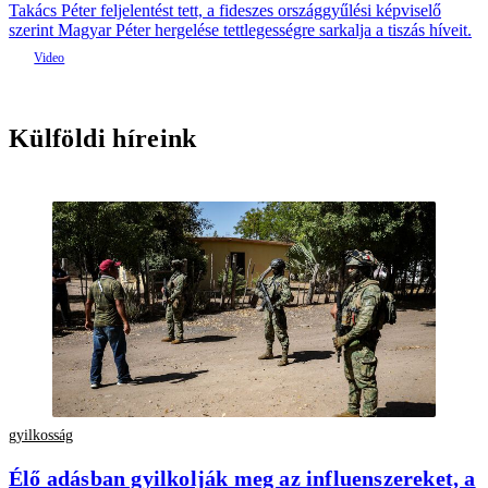
Takács Péter feljelentést tett, a fideszes országgyűlési képviselő
szerint Magyar Péter hergelése tettlegességre sarkalja a tiszás híveit.
Külföldi híreink
gyilkosság
Élő adásban gyilkolják meg az influenszereket, a