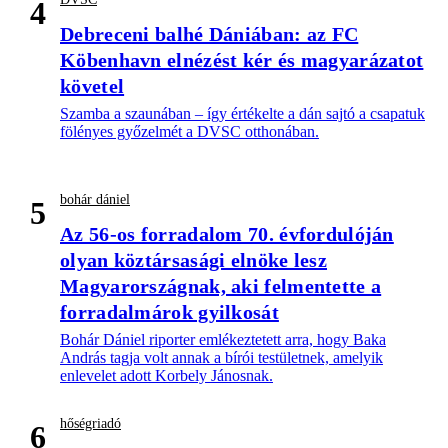
4
Debreceni balhé Dániában: az FC
Köbenhavn elnézést kér és magyarázatot
követel
Szamba a szaunában – így értékelte a dán sajtó a csapatuk
fölényes győzelmét a DVSC otthonában.
bohár dániel
5
Az 56-os forradalom 70. évfordulóján
olyan köztársasági elnöke lesz
Magyarországnak, aki felmentette a
forradalmárok gyilkosát
Bohár Dániel riporter emlékeztetett arra, hogy Baka
András tagja volt annak a bírói testületnek, amelyik
enlevelet adott Korbely Jánosnak.
hőségriadó
6