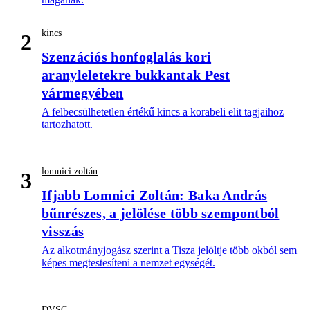
kincs
2
Szenzációs honfoglalás kori
aranyleletekre bukkantak Pest
vármegyében
A felbecsülhetetlen értékű kincs a korabeli elit tagjaihoz
tartozhatott.
lomnici zoltán
3
Ifjabb Lomnici Zoltán: Baka András
bűnrészes, a jelölése több szempontból
visszás
Az alkotmányjogász szerint a Tisza jelöltje több okból sem
képes megtestesíteni a nemzet egységét.
DVSC