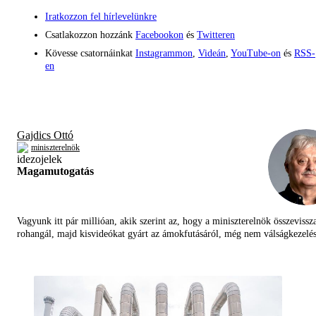
Iratkozzon fel hírlevelünkre
Csatlakozzon hozzánk
Facebookon
és
Twitteren
Kövesse csatornáinkat
Instagrammon
,
Videán
,
YouTube-on
és
RSS-
en
Gajdics Ottó
miniszterelnök
Magamutogatás
Vagyunk itt pár millióan, akik szerint az, hogy a miniszterelnök összevissz
rohangál, majd kisvideókat gyárt az ámokfutásáról, még nem válságkezelés