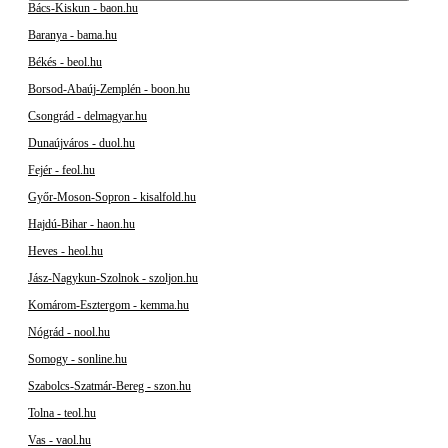
Bács-Kiskun - baon.hu
Baranya - bama.hu
Békés - beol.hu
Borsod-Abaúj-Zemplén - boon.hu
Csongrád - delmagyar.hu
Dunaújváros - duol.hu
Fejér - feol.hu
Győr-Moson-Sopron - kisalfold.hu
Hajdú-Bihar - haon.hu
Heves - heol.hu
Jász-Nagykun-Szolnok - szoljon.hu
Komárom-Esztergom - kemma.hu
Nógrád - nool.hu
Somogy - sonline.hu
Szabolcs-Szatmár-Bereg - szon.hu
Tolna - teol.hu
Vas - vaol.hu