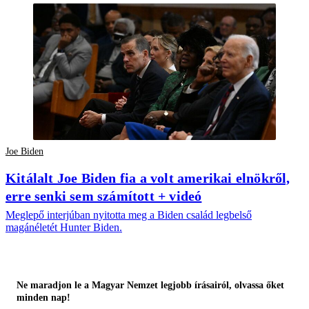
Joe Biden
Kitálalt Joe Biden fia a volt amerikai elnökről,
erre senki sem számított + videó
Meglepő interjúban nyitotta meg a Biden család legbelső
magánéletét Hunter Biden.
Ne maradjon le a Magyar Nemzet legjobb írásairól, olvassa őket
minden nap!