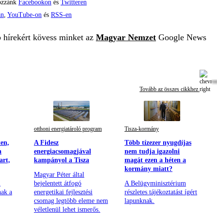
ozzánk
Facebookon
és
Twitteren
án
,
YouTube-on
és
RSS-en
b hírekért kövess minket az
Magyar Nemzet
Google News
Tovább az összes cikkhez
otthoni energiatároló program
Tisza-kormány
en,
A Fidesz
Több tízezer nyugdíjas
a
energiacsomagjával
nem tudja igazolni
art,
kampányol a Tisza
magát ezen a héten a
kormány miatt?
Magyar Péter által
i
bejelentett átfogó
A Belügyminisztérium
nak a
energetikai fejlesztési
részletes tájékoztatást ígért
csomag legtöbb eleme nem
lapunknak.
véletlenül lehet ismerős.