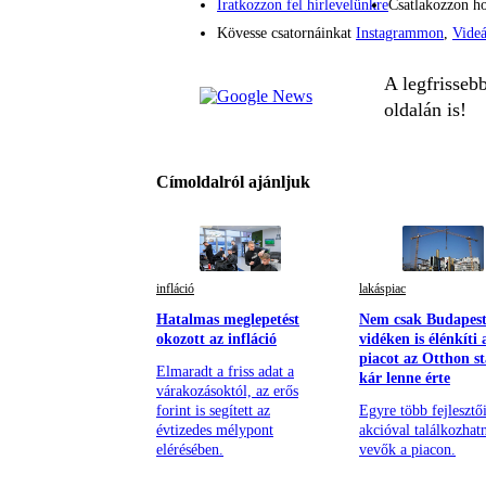
Iratkozzon fel hírlevelünkre
Csatlakozzon h
Kövesse csatornáinkat
Instagrammon
,
Vide
A legfrisseb
oldalán is!
Címoldalról ajánljuk
infláció
lakáspiac
Hatalmas meglepetést
Nem csak Budapest
okozott az infláció
vidéken is élénkíti 
piacot az Otthon st
Elmaradt a friss adat a
kár lenne érte
várakozásoktól, az erős
forint is segített az
Egyre több fejlesztő
évtizedes mélypont
akcióval találkozhat
elérésében.
vevők a piacon.