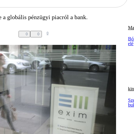
 a globális pénzügyi piacról a bank.
Ma
0
0
0
Bó
elé
kin
Sze
bu