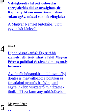
Válságkezelés helyett dobozolás:
energiakrízis dúl az országban, de
Kapitány István minisztériumában
sokan egész mással vannak elfoglalva
A Magyar Nemzet birtokába jutott
egy belső körlevél.
mtva
4
Újabb visszakozás? Egyre több
személyi döntését írhatja felül Magyar
Péter a politikai és társadalmi nyomás
hatására
Az elmúlt hónapokban több személyi
döntés is megváltozott a politikai és
társadalmi nyomás hatására, ami
egyre inkább visszatérő mintázatnak
tűnik a Tisza-kormány működésében.
Magyar Péter
5