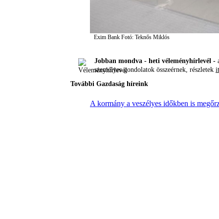
Exim Bank
Fotó: Teknős Miklós
Jobban mondva - heti véleményhírlevél -
a
személyes gondolatok összeérnek, részletek
i
További Gazdaság híreink
A kormány a veszélyes időkben is megőrzi