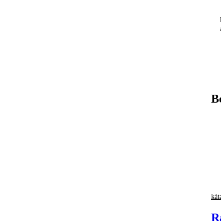
B
kát
R