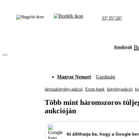
33°
35°/26°
Bó
Rendkívüli
Magyar Nemzet
Gazdaság
devizakötvény-aukció
Exim bank
kötvényaukció
fo
Több mint háromszoros túlje
aukcióján
Itt állíthatja be, hogy a Google 