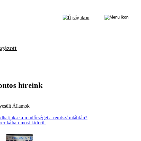
sgázott
ontos híreink
yesült Államok
idhatjuk-e a rendőrséget a rendszámtáblán?
erikában most kiderül