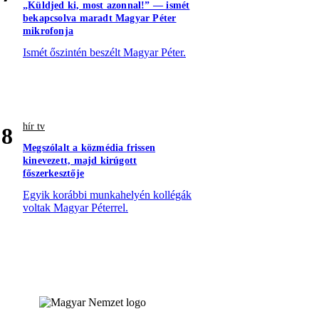
„Küldjed ki, most azonnal!” — ismét
bekapcsolva maradt Magyar Péter
mikrofonja
Ismét őszintén beszélt Magyar Péter.
hír tv
8
Megszólalt a közmédia frissen
kinevezett, majd kirúgott
főszerkesztője
Egyik korábbi munkahelyén kollégák
voltak Magyar Péterrel.