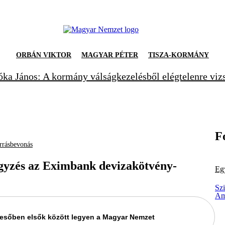
ORBÁN VIKTOR
MAGYAR PÉTER
TISZA-KORMÁNY
ka János: A kormány válságkezelésből elégtelenre viz
F
rrásbevonás
gyzés az Eximbank devizakötvény-
Eg
Sz
Am
keresőben elsők között legyen a Magyar Nemzet