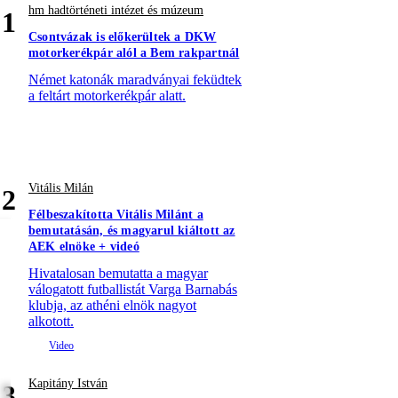
hm hadtörténeti intézet és múzeum
1
Csontvázak is előkerültek a DKW
motorkerékpár alól a Bem rakpartnál
Német katonák maradványai feküdtek
a feltárt motorkerékpár alatt.
Vitális Milán
2
Félbeszakította Vitális Milánt a
bemutatásán, és magyarul kiáltott az
AEK elnöke + videó
Hivatalosan bemutatta a magyar
válogatott futballistát Varga Barnabás
klubja, az athéni elnök nagyot
alkotott.
Kapitány István
3