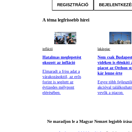
REGISZTRÁCIÓ
BEJELENTKEZÉ
A téma legfrissebb hírei
infláció
lakáspiac
Hatalmas meglepetést
Nem csak Budapest
okozott az infláció
vidéken is élénkíti 
piacot az Otthon st
Elmaradt a friss adat a
kár lenne érte
várakozásoktól, az erős
forint is segített az
Egyre több fejlesztő
évtizedes mélypont
akcióval találkozhat
elérésében.
vevők a piacon.
Ne maradjon le a Magyar Nemzet legjobb írásai