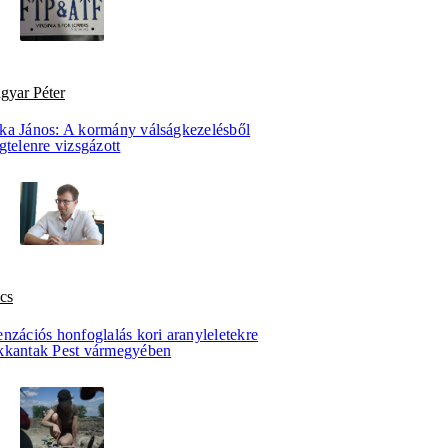
gyar Péter
ka János: A kormány válságkezelésből
gtelenre vizsgázott
cs
nzációs honfoglalás kori aranyleletekre
kkantak Pest vármegyében