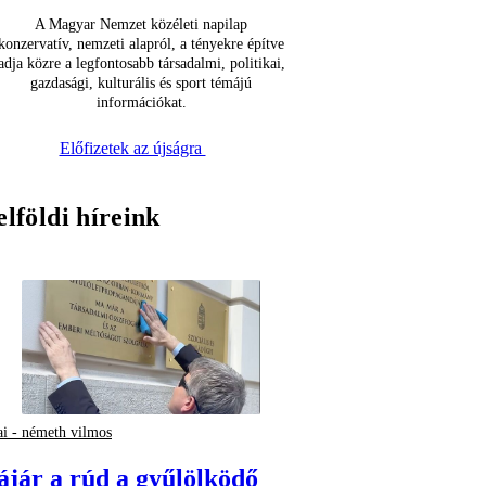
A Magyar Nemzet közéleti napilap
konzervatív, nemzeti alapról, a tényekre építve
adja közre a legfontosabb társadalmi, politikai,
gazdasági, kulturális és sport témájú
információkat.
Előfizetek az újságra
elföldi híreink
ai - németh vilmos
ájár a rúd a gyűlölködő