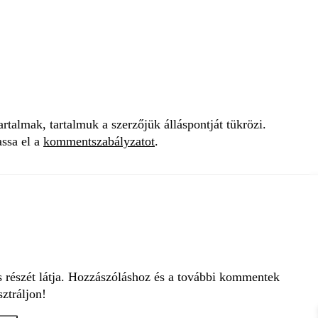
talmak, tartalmuk a szerzőjük álláspontját tükrözi.
assa el a
kommentszabályzatot
.
s részét látja. Hozzászóláshoz és a további kommentek
ztráljon!