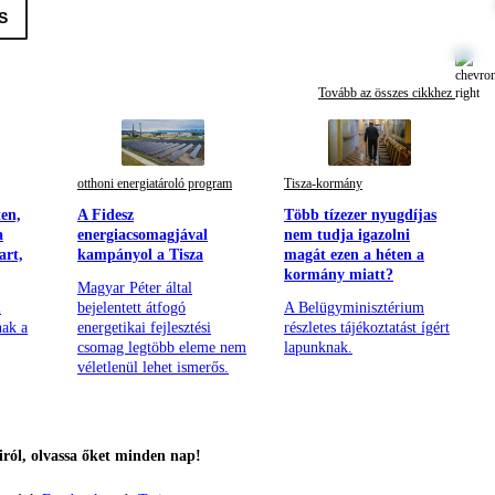
S
Tovább az összes cikkhez
otthoni energiatároló program
Tisza-kormány
en,
A Fidesz
Több tízezer nyugdíjas
a
energiacsomagjával
nem tudja igazolni
art,
kampányol a Tisza
magát ezen a héten a
kormány miatt?
Magyar Péter által
i
bejelentett átfogó
A Belügyminisztérium
nak a
energetikai fejlesztési
részletes tájékoztatást ígért
csomag legtöbb eleme nem
lapunknak.
véletlenül lehet ismerős.
ról, olvassa őket minden nap!