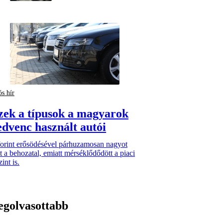
ós hír
zek a típusok a magyarok
edvenc használt autói
forint erősödésével párhuzamosan nagyot
t a behozatal, emiatt mérséklődődött a piaci
zint is.
egolvasottabb