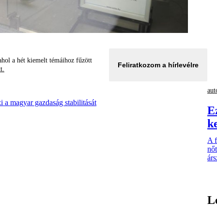
hol a hét kiemelt témáihoz fűzött
Feliratkozom a hírlevélre
tt.
aut
 a magyar gazdaság stabilitását
E
k
A 
nőt
árs
L