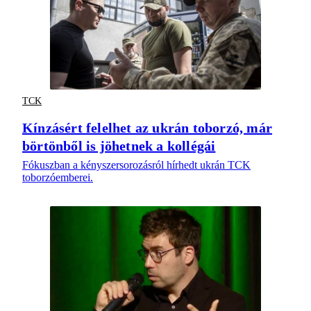
TCK
Kínzásért felelhet az ukrán toborzó, már
börtönből is jöhetnek a kollégái
Fókuszban a kényszersorozásról hírhedt ukrán TCK
toborzóemberei.