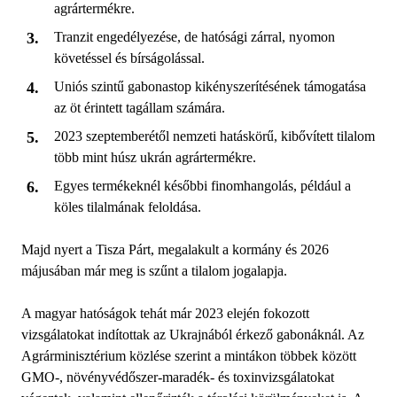
agrártermékre.
Tranzit engedélyezése, de hatósági zárral, nyomon
követéssel és bírságolással.
Uniós szintű gabonastop kikényszerítésének támogatása
az öt érintett tagállam számára.
2023 szeptemberétől nemzeti hatáskörű, kibővített tilalom
több mint húsz ukrán agrártermékre.
Egyes termékeknél későbbi finomhangolás, például a
köles tilalmának feloldása.
Majd nyert a Tisza Párt, megalakult a kormány és 2026
májusában már meg is szűnt a tilalom jogalapja.
A magyar hatóságok tehát már 2023 elején fokozott
vizsgálatokat indítottak az Ukrajnából érkező gabonáknál. Az
Agrárminisztérium közlése szerint a mintákon többek között
GMO-, növényvédőszer-maradék- és toxinvizsgálatokat