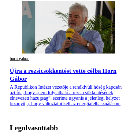
horn gábor
Újra a rezsicsökkentést vette célba Horn
Gábor
A Republikon Intézet vezetője a rendkívüli hőség kapcsán
azt írta, hogy „nem folytatható a rezsi csökkentésének
elnevezett hazugság”, szerinte ugyanis a jelenlegi helyzet
bizonyítja, hogy változtatni kell az energiafelhasználáson.
Legolvasottabb