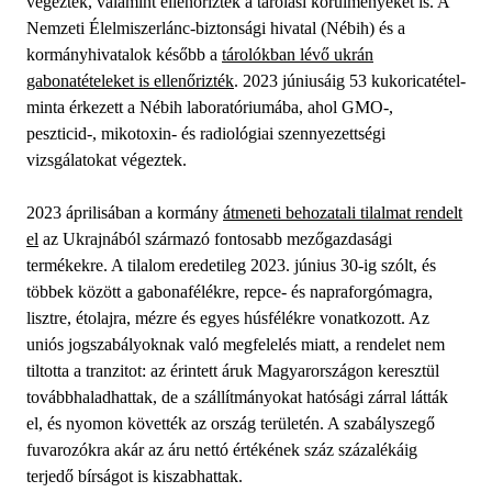
végeztek, valamint ellenőrizték a tárolási körülményeket is. A
Nemzeti Élelmiszerlánc-biztonsági hivatal (Nébih) és a
kormányhivatalok később a
tárolókban lévő ukrán
gabonatételeket is ellenőrizték
. 2023 júniusáig 53 kukoricatétel-
minta érkezett a Nébih laboratóriumába, ahol GMO-,
peszticid-, mikotoxin- és radiológiai szennyezettségi
vizsgálatokat végeztek.
2023 áprilisában a kormány
átmeneti behozatali tilalmat rendelt
el
az Ukrajnából származó fontosabb mezőgazdasági
termékekre. A tilalom eredetileg 2023. június 30-ig szólt, és
többek között a gabonafélékre, repce- és napraforgómagra,
lisztre, étolajra, mézre és egyes húsfélékre vonatkozott. Az
uniós jogszabályoknak való megfelelés miatt, a rendelet nem
tiltotta a tranzitot: az érintett áruk Magyarországon keresztül
továbbhaladhattak, de a szállítmányokat hatósági zárral látták
el, és nyomon követték az ország területén. A szabályszegő
fuvarozókra akár az áru nettó értékének száz százalékáig
terjedő bírságot is kiszabhattak.