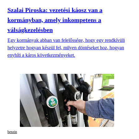
Szalai Piroska: vezetési káosz van a
kormányban, amely inkompetens a
válságkezelésben
Egy kormányak abban van felelőssége, hogy egy rendkívüli
helyzetre hogyan készül fel, milyen döntéseket hoz, hogyan
enyhíti a káros következményeket.
benzin