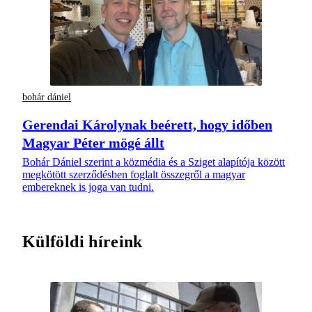
bohár dániel
Gerendai Károlynak beérett, hogy időben
Magyar Péter mögé állt
Bohár Dániel szerint a közmédia és a Sziget alapítója között
megkötött szerződésben foglalt összegről a magyar
embereknek is joga van tudni.
Külföldi híreink