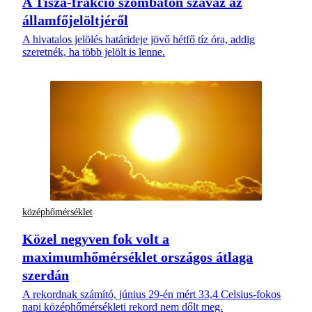
A Tisza-frakció szombaton szavaz az
államfőjelöltjéről
A hivatalos jelölés határideje jövő hétfő tíz óra, addig
szeretnék, ha több jelölt is lenne.
középhőmérséklet
Közel negyven fok volt a
maximumhőmérséklet országos átlaga
szerdán
A rekordnak számító, június 29-én mért 33,4 Celsius-fokos
napi középhőmérsékleti rekord nem dőlt meg.