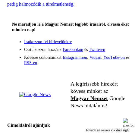
pedig halmozódik a türelmetlenség.
Ne maradjon le a Magyar Nemzet legjobb írásairól, olvassa őket
minden nap!
Iratkozzon fel hírlevelünkre
Csatlakozzon hozzánk
Facebookon
és
Twitteren
Kövesse csatornáinkat
Instagrammon
,
Videán
,
YouTube-on
és
RSS-en
A legfrissebb hírekért
kövess minket az
Magyar Nemzet
Google
News oldalán is!
Címoldalról ajánljuk
Tovább az összes cikkhez