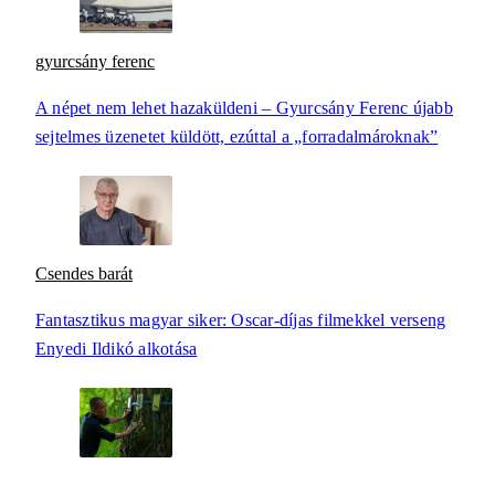
gyurcsány ferenc
A népet nem lehet hazaküldeni – Gyurcsány Ferenc újabb
sejtelmes üzenetet küldött, ezúttal a „forradalmároknak”
Csendes barát
Fantasztikus magyar siker: Oscar-díjas filmekkel verseng
Enyedi Ildikó alkotása