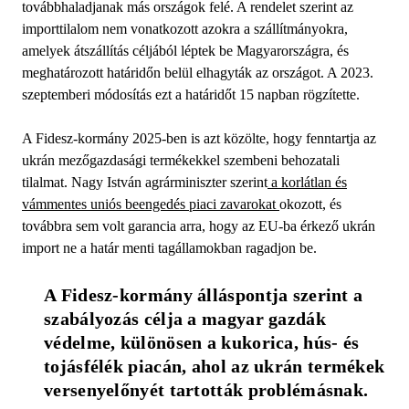
továbbhaladjanak más országok felé. A rendelet szerint az
importtilalom nem vonatkozott azokra a szállítmányokra,
amelyek átszállítás céljából léptek be Magyarországra, és
meghatározott határidőn belül elhagyták az országot. A 2023.
szeptemberi módosítás ezt a határidőt 15 napban rögzítette.
A Fidesz-kormány 2025-ben is azt közölte, hogy fenntartja az
ukrán mezőgazdasági termékekkel szembeni behozatali
tilalmat. Nagy István agrárminiszter szerint
a korlátlan és
vámmentes uniós beengedés piaci zavarokat
okozott, és
továbbra sem volt garancia arra, hogy az EU-ba érkező ukrán
import ne a határ menti tagállamokban ragadjon be.
A Fidesz-kormány álláspontja szerint a 
szabályozás célja a magyar gazdák 
védelme, különösen a kukorica, hús- és 
tojásfélék piacán, ahol az ukrán termékek 
versenyelőnyét tartották problémásnak.