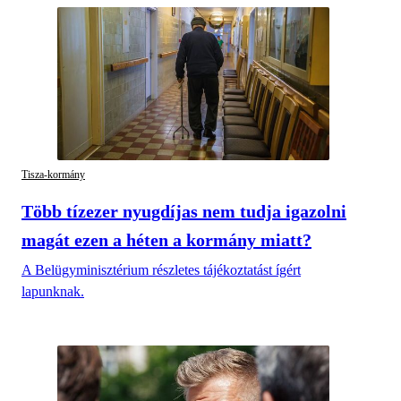
Tisza-kormány
Több tízezer nyugdíjas nem tudja igazolni
magát ezen a héten a kormány miatt?
A Belügyminisztérium részletes tájékoztatást ígért
lapunknak.