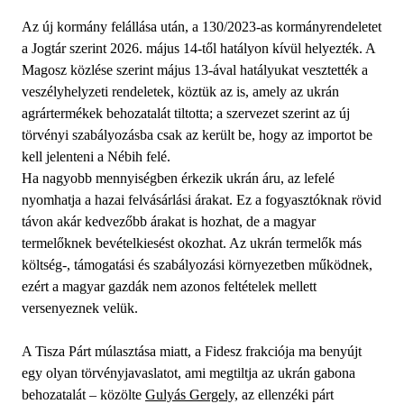
Az új kormány felállása után, a 130/2023-as kormányrendeletet
a Jogtár szerint 2026. május 14-től hatályon kívül helyezték. A
Magosz közlése szerint május 13-ával hatályukat vesztették a
veszélyhelyzeti rendeletek, köztük az is, amely az ukrán
agrártermékek behozatalát tiltotta; a szervezet szerint az új
törvényi szabályozásba csak az került be, hogy az importot be
kell jelenteni a Nébih felé.
Ha nagyobb mennyiségben érkezik ukrán áru, az lefelé
nyomhatja a hazai felvásárlási árakat. Ez a fogyasztóknak rövid
távon akár kedvezőbb árakat is hozhat, de a magyar
termelőknek bevételkiesést okozhat. Az ukrán termelők más
költség-, támogatási és szabályozási környezetben működnek,
ezért a magyar gazdák nem azonos feltételek mellett
versenyeznek velük.
A Tisza Párt múlasztása miatt, a Fidesz frakciója ma benyújt
egy olyan törvényjavaslatot, ami megtiltja az ukrán gabona
behozatalát – közölte
Gulyás Gergely,
az ellenzéki párt