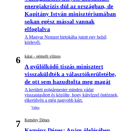
energiakrízis dúl az országban, de
Kapitány István minisztériumában
sokan egész mással vannak
elfoglalva
A Magyar Nemzet birtokába jutott egy belső
körlevél.
kátai - németh vilmos
6
A gyűlölködő tiszás minisztert
visszaküldték a választókerületébe,
de ott sem hazudtolta meg magát
A kerületi polgármester minden vádat
visszautasított és közölte, hogy kútvízzel öntöznek,
elkerülvén a még nagyobb kárt.
Kemény Dénes
7
Kemény Dénes: Apám ölelésében