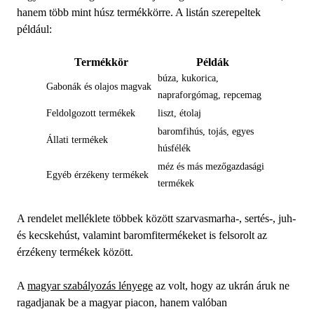
hanem több mint húsz termékkörre. A listán szerepeltek
például:
Termékkör
Példák
búza, kukorica,
Gabonák és olajos magvak
napraforgómag, repcemag
Feldolgozott termékek
liszt, étolaj
baromfihús, tojás, egyes
Állati termékek
húsfélék
méz és más mezőgazdasági
Egyéb érzékeny termékek
termékek
A rendelet melléklete többek között szarvasmarha-, sertés-, juh-
és kecskehúst, valamint baromfitermékeket is felsorolt az
érzékeny termékek között.
A
magyar szabályozás lényege
az volt, hogy az ukrán áruk ne
ragadjanak be a magyar piacon, hanem valóban