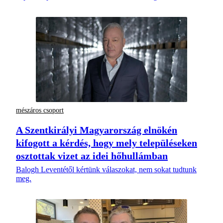
mészáros csoport
A Szentkirályi Magyarország elnökén
kifogott a kérdés, hogy mely településeken
osztottak vizet az idei hőhullámban
Balogh Leventétől kértünk válaszokat, nem sokat tudtunk
meg.