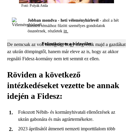
Fotó: Polyák Attila
Jobban mondva - heti véleményhírlevél -
ahol a hét
kiemelt témáihoz fűzött személyes gondolatok
összeérnek, részletek
itt.
Feliratkozom a hírlevélre
De nemcsak az volt hazugság, hogy megvédik majd a gazdákat
az ukrán dömpingtől, hanem már eleve az is, hogy az akkor
regnáló Fidesz-kormány nem tett semmit ez ellen.
Röviden a következő
intézkedéseket vezette be annak
idején a Fidesz:
Fokozott Nébih- és kormányhivatali ellenőrzések az
ukrán gabonára és más agrártermékekre.
2023 áprilisától átmeneti nemzeti importtilalom több