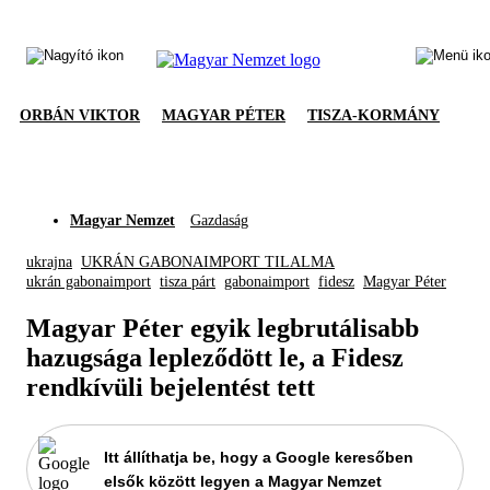
ORBÁN VIKTOR
MAGYAR PÉTER
TISZA-KORMÁNY
Magyar Nemzet
Gazdaság
ukrajna
UKRÁN GABONAIMPORT TILALMA
ukrán gabonaimport
tisza párt
gabonaimport
fidesz
Magyar Péter
Magyar Péter egyik legbrutálisabb
hazugsága lepleződött le, a Fidesz
rendkívüli bejelentést tett
Itt állíthatja be, hogy a Google keresőben
elsők között legyen a Magyar Nemzet