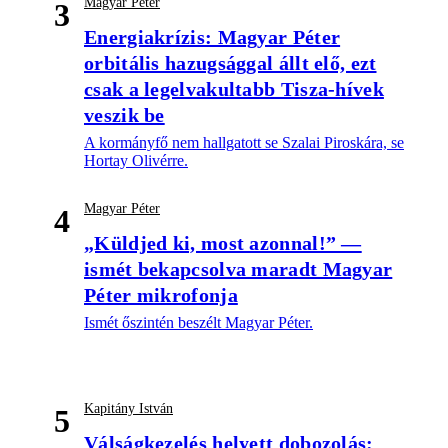
Magyar Péter
3
Energiakrízis: Magyar Péter
orbitális hazugsággal állt elő, ezt
csak a legelvakultabb Tisza-hívek
veszik be
A kormányfő nem hallgatott se Szalai Piroskára, se
Hortay Olivérre.
Magyar Péter
4
„Küldjed ki, most azonnal!” —
ismét bekapcsolva maradt Magyar
Péter mikrofonja
Ismét őszintén beszélt Magyar Péter.
Kapitány István
5
Válságkezelés helyett dobozolás: