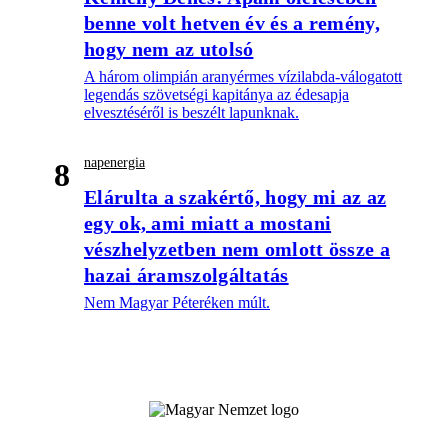
benne volt hetven év és a remény,
hogy nem az utolsó
A három olimpián aranyérmes vízilabda-válogatott
legendás szövetségi kapitánya az édesapja
elvesztéséről is beszélt lapunknak.
napenergia
8
Elárulta a szakértő, hogy mi az az
egy ok, ami miatt a mostani
vészhelyzetben nem omlott össze a
hazai áramszolgáltatás
Nem Magyar Péteréken múlt.