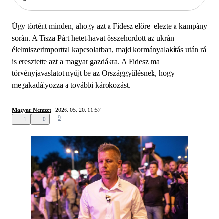
Úgy történt minden, ahogy azt a Fidesz előre jelezte a kampány
során. A Tisza Párt hetet-havat összehordott az ukrán
élelmiszerimporttal kapcsolatban, majd kormányalakítás után rá
is eresztette azt a magyar gazdákra. A Fidesz ma
törvényjavaslatot nyújt be az Országgyűlésnek, hogy
megakadályozza a további károkozást.
Magyar Nemzet
2026. 05. 20. 11:57
9
1
0