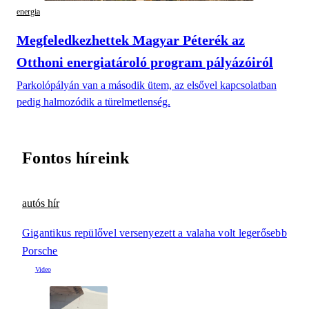
energia
Megfeledkezhettek Magyar Péterék az
Otthoni energiatároló program pályázóiról
Parkolópályán van a második ütem, az elsővel kapcsolatban
pedig halmozódik a türelmetlenség.
Fontos híreink
autós hír
Gigantikus repülővel versenyezett a valaha volt legerősebb
Porsche