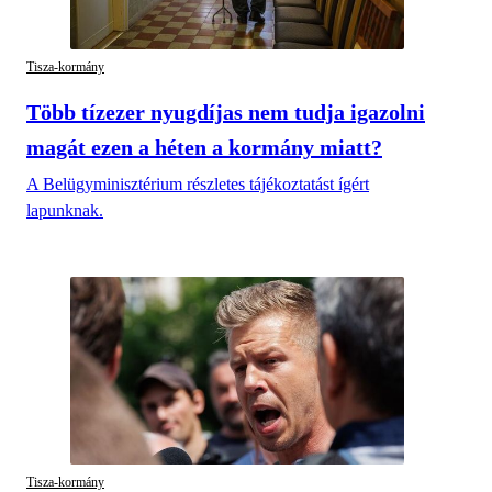
Tisza-kormány
Több tízezer nyugdíjas nem tudja igazolni
magát ezen a héten a kormány miatt?
A Belügyminisztérium részletes tájékoztatást ígért
lapunknak.
Tisza-kormány