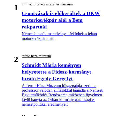
hm hadtörténeti intézet és múzeum
1
Csontvázak is előkerültek a DKW
motorkerékpár alól a Bem
rakpartnál
Német katonák maradványai feküdtek a feltárt
motorkerékpár alatt.
terror háza múzeum
2
Schmidt Mária keményen
helyretette a Fidesz-kormányt
bíráló Egedy Gergelyt
A Terror Háza Múzeum főigazgatója szerint a
professzor valótlan állításokkal támadta a Nemzeti
Együttműködés Rendszerét, miközben figyelmen
kívül hagyta az Orbán-kormány gazdasági és
nemzetpolitikai eredményeit.