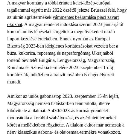
A magyar kormány a többi érintett kelet-közép-európai
tagállammal együtt már 2022 őszétől jelezte Brüsszel felé, hogy
az ukrán agrártermékek
vámmentes beáramlása piaci zavart
okozhat
. A magyar rendelet indoklása szerint 2023 januárjától
konkrét uniós lépéseket sürgettek a megnövekedett ukrán
import kezelése érdekében. Ennek nyomán az Európai
Bizottság 2023-ban
ideiglenes korlátozásokat
vezetett be: a
búza, kukorica, repcemag és napraforgómag Ukrajnából
történő bevitelét Bulgária, Lengyelország, Magyarország,
Románia és Szlovákia területére 2023. szeptember 15-ig
korlátozták, miközben a tranzit továbbra is engedélyezett
maradt.
Amikor az uniós gabonastop 2023. szeptember 15-én lejárt,
Magyarország nemzeti hatáskörben fenntartotta, illetve
kibővítette a tilalmat. A 430/2023-as kormányrendelet
módosította a korábbi szabályozást, és az érintett termékek
körét a mellékletben rögzítette. A tilalom ekkor már nemcsak a
négy klasszikus gabona- és olajosmag-termékre vonatkozott,