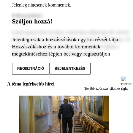
Jelenleg nincsenek kommentek.
Felhasználónév
Szóljon hozzá!
2024. január 1.
Lorem ipsum dolor sit amet, consectetur adipiscing elit. Sed do
Jelenleg csak a hozzászólások egy kis részét látja.
eiusmod tempor incididunt ut labore et dolore magna aliqua. Ut
Hozzászóláshoz és a további kommentek
enim ad minim veniam, quis nostrud exercitation ullamco
megtekintéséhez lépjen be, vagy regisztráljon!
laboris nisi ut aliquip ex ea commodo consequat.
REGISZTRÁCIÓ
BEJELENTKEZÉS
A téma legfrissebb hírei
Tovább az összes cikkhez