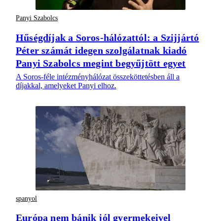
Panyi Szabolcs
Hűségdíjak a Soros-hálózattól: a Szijjártó
Péter számát idegen szolgálatnak kiadó
Panyi Szabolcs megint begyűjtött egyet
A Soros-féle intézményhálózat összeköttetésben áll a
díjakkal, amelyeket Panyi elhoz.
spanyol
Európa nem bánik jól gyermekeivel