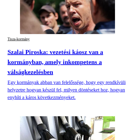
Tisza-kormány
Szalai Piroska: vezetési káosz van a
kormányban, amely inkompetens a
válságkezelésben
Egy kormányak abban van felelőssége, hogy egy rendkívüli
helyzetre hogyan készül fel, milyen döntéseket hoz, hogyan
enyhíti a káros következményeket.