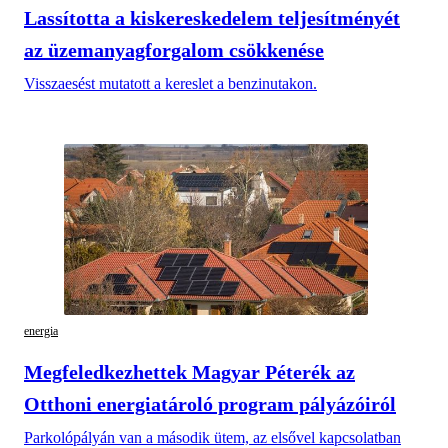
Lassította a kiskereskedelem teljesítményét
az üzemanyagforgalom csökkenése
Visszaesést mutatott a kereslet a benzinutakon.
energia
Megfeledkezhettek Magyar Péterék az
Otthoni energiatároló program pályázóiról
Parkolópályán van a második ütem, az elsővel kapcsolatban