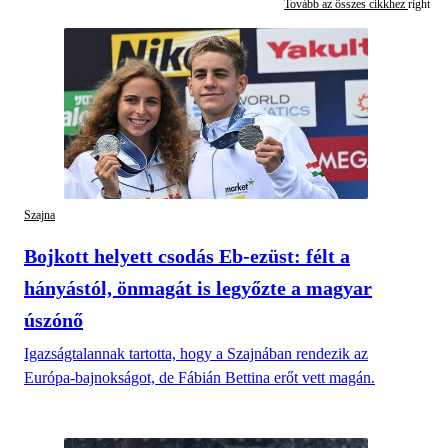
Tovább az összes cikkhez
Szajna
Bojkott helyett csodás Eb-ezüst: félt a
hányástól, önmagát is legyőzte a magyar
úszónő
Igazságtalannak tartotta, hogy a Szajnában rendezik az
Európa-bajnokságot, de Fábián Bettina erőt vett magán.