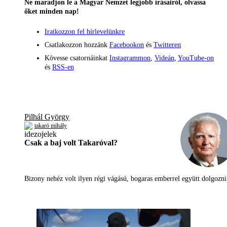
Ne maradjon le a Magyar Nemzet legjobb írásairól, olvassa
őket minden nap!
Iratkozzon fel hírlevelünkre
Csatlakozzon hozzánk
Facebookon
és
Twitteren
Kövesse csatornáinkat
Instagrammon
,
Videán
,
YouTube-on
és
RSS-en
Pilhál György
takaró mihály
Csak a baj volt Takaróval?
Bizony nehéz volt ilyen régi vágású, bogaras emberrel együtt dolgoz