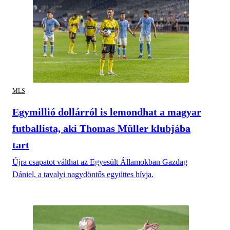
MLS
Egymillió dollárról is lemondhat a magyar
futballista, aki Thomas Müller klubjába
tart
Újra csapatot válthat az Egyesült Államokban Gazdag
Dániel, a tavalyi nagydöntős együttes hívja.