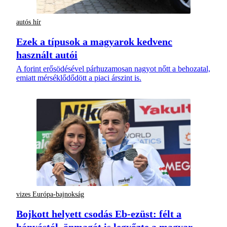
autós hír
Ezek a típusok a magyarok kedvenc
használt autói
A forint erősödésével párhuzamosan nagyot nőtt a behozatal,
emiatt mérséklődődött a piaci árszint is.
vizes Európa-bajnokság
Bojkott helyett csodás Eb-ezüst: félt a