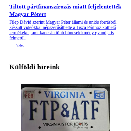
Tiltott pártfinanszírozás miatt feljelentették
Magyar Pétert
Filep Dávid szerint Magyar Péter állami és uniós forrásból
készült videókkal népszerűsíthette a Tisza Párthoz köthető
termékeket, ami kapcsán több bűncselekmény gyanúja is
felmerül.
Külföldi híreink