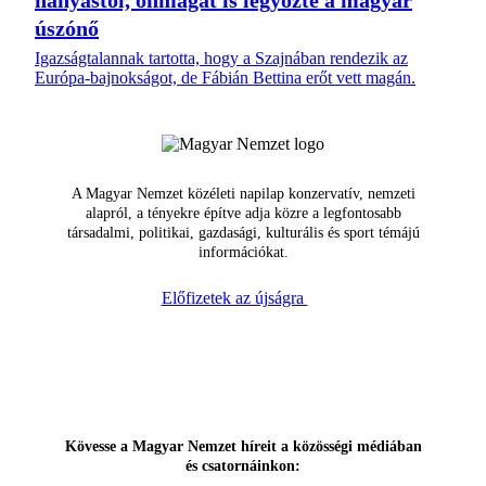
hányástól, önmagát is legyőzte a magyar
úszónő
Igazságtalannak tartotta, hogy a Szajnában rendezik az
Európa-bajnokságot, de Fábián Bettina erőt vett magán.
A Magyar Nemzet közéleti napilap konzervatív, nemzeti
alapról, a tényekre építve adja közre a legfontosabb
társadalmi, politikai, gazdasági, kulturális és sport témájú
információkat.
Előfizetek az újságra
Kövesse a Magyar Nemzet híreit a közösségi médiában
és csatornáinkon: