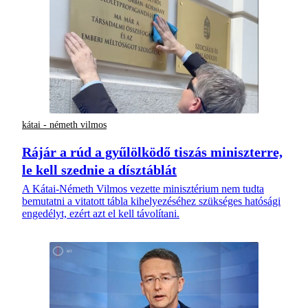
kátai - németh vilmos
Rájár a rúd a gyűlölködő tiszás miniszterre,
le kell szednie a dísztáblát
A Kátai-Németh Vilmos vezette minisztérium nem tudta
bemutatni a vitatott tábla kihelyezéséhez szükséges hatósági
engedélyt, ezért azt el kell távolítani.