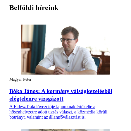
Belföldi híreink
Magyar Péter
Bóka János: A kormány válságkezelésből
elégtelenre vizsgázott
A Fidesz frakcióvezetője lapunknak értékelte a
hőséghelyzetre adott tiszás választ, a közmédia körüli
botrányt, valamint az államfőválasztást is.