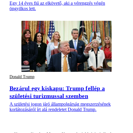
Egy 14 éves fiú az elkövető, aki a vérengzés végén
öngyilkos lett.
Donald Trump
Bezárul egy kiskapu: Trump fellép a
születési turizmussal szemben
A születési jogon járó állampolgárság megszerzésének
korlátozásáról írt alá rendeletet Donald Trump.