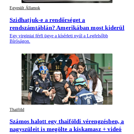
Egyesült Államok
Szidhatjuk-e a rendőrséget a
rendszámtáblán? Amerikában most kiderül
Egy virginiai férfi ügye a kísérleti nyúl a Legfelsőbb
Bíróságon.
Thaiföld
Számos halott egy thaiföldi vérengzésben, a
nagyszüleit is megölte a kiskamasz + videó