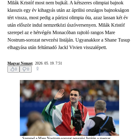
Milák Kristóf most nem bujkál. A kétszeres olimpiai bajnok
klasszis egy év kihagyás után az áprilisi országos bajnokságon
tért vissza, most pedig a párizsi olimpia óta, azaz lassan két év
után először indul nemzetközi úszóversenyen. Milák Kristóf
szerepel az e hétvégén Monacóban rajtoló rangos Mare
Nostrum-sorozat nevezési listáján. Ugyanakkor a Shane Tusup
elhagyása után feltámadó Jackl Vivien visszalépett.
Magyar Nemzet
2026. 05. 19. 7:51
0
0
0
Szerepel a Mare Nostrum-sorozat nevezési listáján a magyar