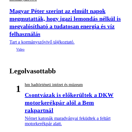
Magyar Péter szerint az elmúlt napok
megmutatták, hogy igazi lemondás nélkül is
megvalósítható a tudatosan energia és víz
felhasználás
Tart a kormányszóvivő tájékoztató.
Legolvasottabb
hm hadtörténeti intézet és múzeum
1
Csontvázak is előkerültek a DKW
motorkerékpár alól a Bem
rakpartnál
Német katonák maradványai feküdtek a feltárt
motorkerékpár alatt.