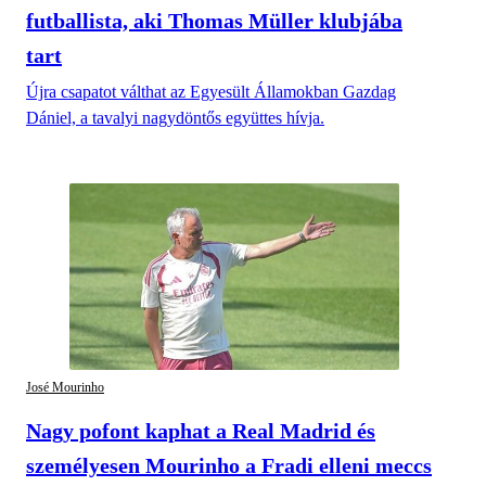
futballista, aki Thomas Müller klubjába
tart
Újra csapatot válthat az Egyesült Államokban Gazdag
Dániel, a tavalyi nagydöntős együttes hívja.
José Mourinho
Nagy pofont kaphat a Real Madrid és
személyesen Mourinho a Fradi elleni meccs