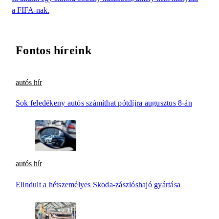
a FIFA-nak.
Fontos híreink
autós hír
Sok feledékeny autós számíthat pótdíjra augusztus 8-án
autós hír
Elindult a hétszemélyes Skoda-zászlóshajó gyártása