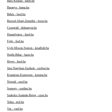
Bács-Kiskun - baon.hu
Baranya - bama.hu
Békés - beol.hu
Borsod-Abaúj-Zemplén - boon.hu
Csongrád - delmagyar.hu
Dunaújváros - duol.hu
Fejér - feol.hu
Győr-Moson-Sopron - kisalfold.hu
Hajdú-Bihar - haon.hu
Heves - heol.hu
Jász-Nagykun-Szolnok - szoljon.hu
Komárom-Esztergom - kemma.hu
Nógrád - nool.hu
Somogy - sonline.hu
Szabolcs-Szatmár-Bereg - szon.hu
Tolna - teol.hu
Vas - vaol.hu