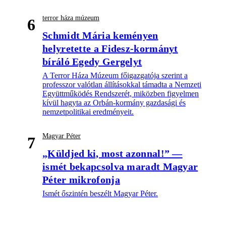
terror háza múzeum
6
Schmidt Mária keményen
helyretette a Fidesz-kormányt
bíráló Egedy Gergelyt
A Terror Háza Múzeum főigazgatója szerint a
professzor valótlan állításokkal támadta a Nemzeti
Együttműködés Rendszerét, miközben figyelmen
kívül hagyta az Orbán-kormány gazdasági és
nemzetpolitikai eredményeit.
Magyar Péter
7
„Küldjed ki, most azonnal!” —
ismét bekapcsolva maradt Magyar
Péter mikrofonja
Ismét őszintén beszélt Magyar Péter.