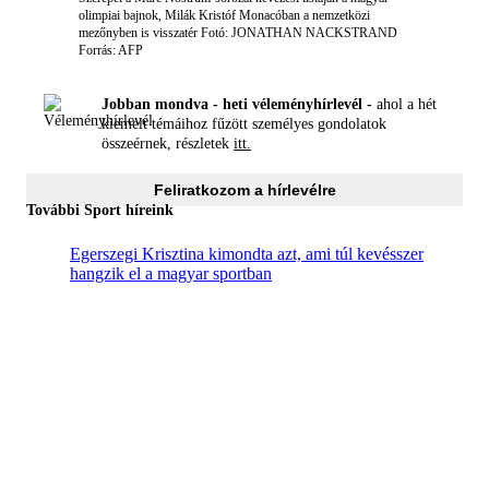
olimpiai bajnok, Milák Kristóf Monacóban a nemzetközi
mezőnyben is visszatér
Fotó: JONATHAN NACKSTRAND
Forrás: AFP
Jobban mondva - heti véleményhírlevél -
ahol a hét
kiemelt témáihoz fűzött személyes gondolatok
összeérnek, részletek
itt.
Feliratkozom a hírlevélre
További Sport híreink
Egerszegi Krisztina kimondta azt, ami túl kevésszer
hangzik el a magyar sportban