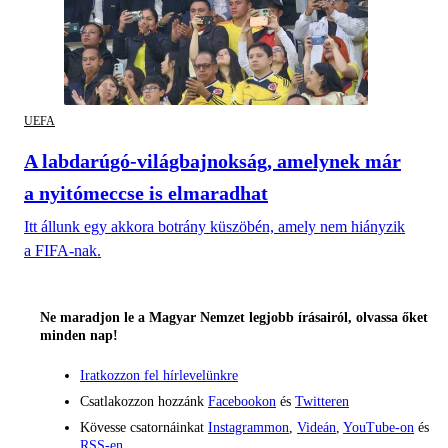
UEFA
A labdarúgó-világbajnokság, amelynek már
a nyitómeccse is elmaradhat
Itt állunk egy akkora botrány küszöbén, amely nem hiányzik
a FIFA-nak.
Ne maradjon le a Magyar Nemzet legjobb írásairól, olvassa őket
minden nap!
Iratkozzon fel hírlevelünkre
Csatlakozzon hozzánk
Facebookon
és
Twitteren
Kövesse csatornáinkat
Instagrammon
,
Videán
,
YouTube-on
és
RSS-en