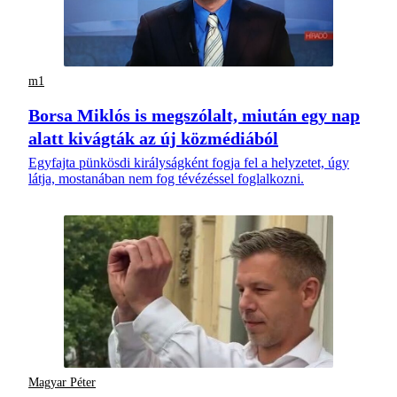
m1
Borsa Miklós is megszólalt, miután egy nap
alatt kivágták az új közmédiából
Egyfajta pünkösdi királyságként fogja fel a helyzetet, úgy
látja, mostanában nem fog tévézéssel foglalkozni.
Magyar Péter