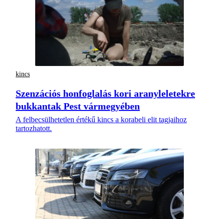
kincs
Szenzációs honfoglalás kori aranyleletekre
bukkantak Pest vármegyében
A felbecsülhetetlen értékű kincs a korabeli elit tagjaihoz
tartozhatott.