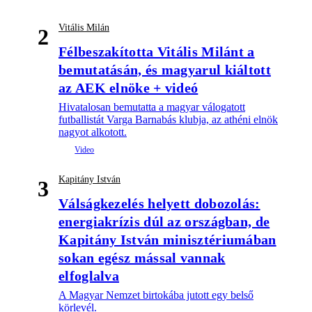
Vitális Milán
2
Félbeszakította Vitális Milánt a
bemutatásán, és magyarul kiáltott
az AEK elnöke + videó
Hivatalosan bemutatta a magyar válogatott
futballistát Varga Barnabás klubja, az athéni elnök
nagyot alkotott.
Kapitány István
3
Válságkezelés helyett dobozolás:
energiakrízis dúl az országban, de
Kapitány István minisztériumában
sokan egész mással vannak
elfoglalva
A Magyar Nemzet birtokába jutott egy belső
körlevél.