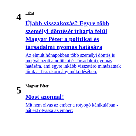
mtva
4
Újabb visszakozás? Egyre több
személyi döntését írhatja felül
Magyar Péter a politikai és
társadalmi nyomás hatására
Az elmúlt hónapokban több személyi döntés is
megváltozott a politikai és társadalmi nyomás
hatására, ami egyre inkább visszatérő mintázatnak
tűnik a Tisza-kormány működésében.
Magyar Péter
5
Most azonnal!
Mit nem olvas az ember a rotyogó kánikulában -
hát ezt olvassa az ember: