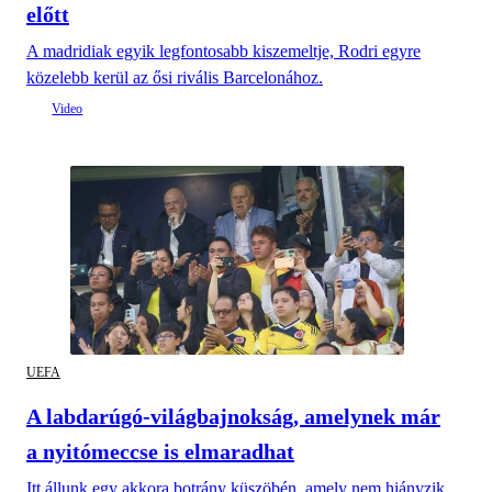
előtt
A madridiak egyik legfontosabb kiszemeltje, Rodri egyre
közelebb kerül az ősi rivális Barcelonához.
UEFA
A labdarúgó-világbajnokság, amelynek már
a nyitómeccse is elmaradhat
Itt állunk egy akkora botrány küszöbén, amely nem hiányzik