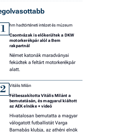
El
egolvasottabb
az
új
hm hadtörténeti intézet és múzeum
1
Csontvázak is előkerültek a DKW
motorkerékpár alól a Bem
rakpartnál
Német katonák maradványai
feküdtek a feltárt motorkerékpár
alatt.
Vitális Milán
2
Félbeszakította Vitális Milánt a
bemutatásán, és magyarul kiáltott
az AEK elnöke + videó
Hivatalosan bemutatta a magyar
válogatott futballistát Varga
Barnabás klubja, az athéni elnök