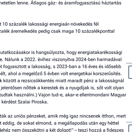
hetetlen lenne. Átlagos gáz- és áramfogyasztású háztartás
mert 10 százalék lakossági energiaár-növekedés fél
zázalék áremelkedés pedig csak maga 10 százalékponttal
emutatkozásakor is hangsúlyozta, hogy energiatakarékossági
ére. Nálunk a 2022. évihez viszonyítva 2024-ben harmadával
t fogyasztott a lakosság, s 2023-ban a 16 éves és idősebb
lt, ahol a megelőző 5 évben volt energetikai korszerűsítés.
k között a rezsicsökkentés miatt maradt pénz a lakosságnál
jelentősen nőttek a kerestek és a nyugdíjak is, sőt volt olyan
 tudtak használni.) Vajon tud-e, akar-e ellentmondani Magyar
a kérdést Szalai Piroska.
ták az uniós pénzeket, amik még igaz nincsenek itthon, mert
t eddig, de sokat elmond, a megállapodás után egy héttel
ehéz nem összekötni a két dolgot!” – teszi hozzá a fideszes