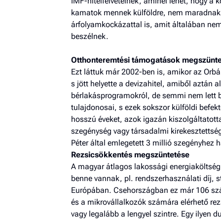
IMF-hitelfelvételnek, aminél lehet, hogy a 
kamatok mennek külföldre, nem maradnak 
árfolyamkockázattal is, amit általában ne
beszélnek.
Otthonteremtési támogatások megszünt
Ezt láttuk már 2002-ben is, amikor az Orb
s jött helyette a devizahitel, amiből aztán 
bérlakásprogramokról, de semmi nem lett b
tulajdonosai, s ezek sokszor külföldi befekte
hosszú éveket, azok igazán kiszolgáltatott
szegénység vagy társadalmi kirekesztettsé
Péter által emlegetett 3 millió szegényhez
Rezsicsökkentés megszüntetése
A magyar átlagos lakossági energiaköltség 
benne vannak, pl. rendszerhasználati díj, 
Európában. Csehországban ez már 106 szá
és a mikrovállalkozók számára elérhető re
vagy legalább a lengyel szintre. Egy ilyen