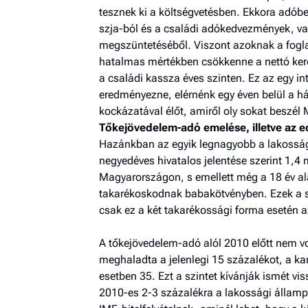
tesznek ki a költségvetésben. Ekkora adóbe
szja-ból és a családi adókedvezmények, v
megszüntetéséből. Viszont azoknak a fogl
hatalmas mértékben csökkenne a nettó kere
a családi kassza éves szinten. Ez az egy
eredményezne, elérnénk egy éven belül a h
kockázatával élőt, amiről oly sokat beszél
Tőkejövedelem-adó emelése, illetve az
Hazánkban az egyik legnagyobb a lakossági
negyedéves hivatalos jelentése szerint 1,4 
Magyarországon, s emellett még a 18 év al
takarékoskodnak babakötvényben. Ezek a sz
csak ez a két takarékossági forma esetén 
A tőkejövedelem-adó alól 2010 előtt nem vol
meghaladta a jelenlegi 15 százalékot, a k
esetben 35. Ezt a szintet kívánják ismét vis
2010-es 2-3 százalékra a lakossági állampa