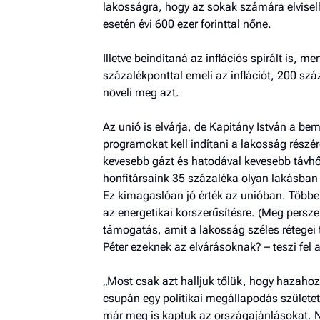
lakosságra, hogy az sokak számára elvisel
esetén évi 600 ezer forinttal nőne.
Illetve beindítaná az inflációs spirált is, 
százalékponttal emeli az inflációt, 200 s
növeli meg azt.
Az unió is elvárja, de Kapitány István a b
programokat kell indítani a lakosság rész
kevesebb gázt és hatodával kevesebb távhő
honfitársaink 35 százaléka olyan lakásban é
Ez kimagaslóan jó érték az unióban. Többe
az energetikai korszerűsítésre. (Meg persze 
támogatás, amit a lakosság széles rétegei
Péter ezeknek az elvárásoknak? – teszi fel 
„Most csak azt halljuk tőlük, hogy hazahoz
csupán egy politikai megállapodás születet
már meg is kaptuk az országajánlásokat. N