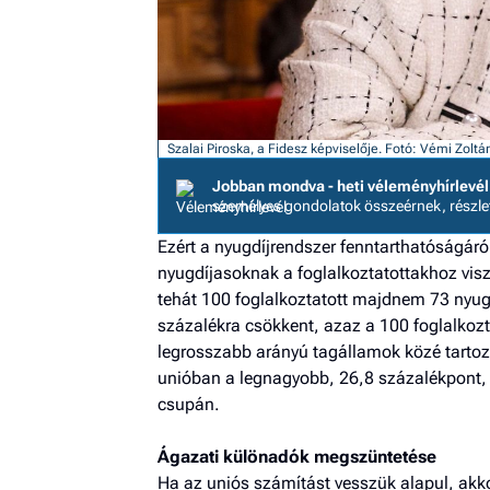
Szalai Piroska, a Fidesz képviselője.
Fotó: Vémi Zoltá
Jobban mondva - heti véleményhírlevél
személyes gondolatok összeérnek, részl
Ezért a nyugdíjrendszer fenntarthatóságáró
nyugdíjasoknak a foglalkoztatottakhoz visz
tehát 100 foglalkoztatott majdnem 73 nyug
százalékra csökkent, azaz a 100 foglalkozt
legrosszabb arányú tagállamok közé tartoz
unióban a legnagyobb, 26,8 százalékpont, 
csupán.
Ágazati különadók megszüntetése
Ha az uniós számítást vesszük alapul, akko