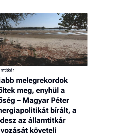
amtitkár
jabb melegrekordok
őltek meg, enyhül a
őség – Magyar Péter
nergiapolitikát bírált, a
idesz az államtitkár
ávozását követeli