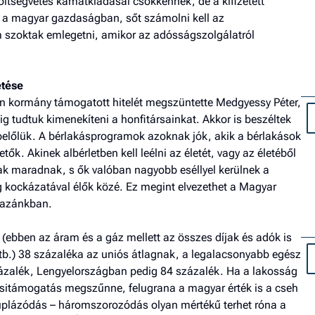
költségvetés kamatkiadásai csökkennek, de a kifizetett
a magyar gazdaságban, sőt számolni kell az
m szoktak emlegetni, amikor az adósságszolgálatról
etése
án kormány támogatott hitelét megszüntette Medgyessy Péter,
alig tudtuk kimenekíteni a honfitársainkat. Akkor is beszéltek
előlük. A bérlakásprogramok azoknak jók, akik a bérlakások
tők. Akinek albérletben kell leélni az életét, vagy az életéből
ak maradnak, s ők valóban nagyobb eséllyel kerülnek a
g kockázatával élők közé. Ez megint elvezethet a Magyar
 hazánkban.
(ebben az áram és a gáz mellett az összes díjak és adók is
stb.) 38 százaléka az uniós átlagnak, a legalacsonyabb egész
zalék, Lengyelországban pedig 84 százalék. Ha a lakosság
zsitámogatás megszűnne, felugrana a magyar érték is a cseh
 duplázódás – háromszorozódás olyan mértékű terhet róna a