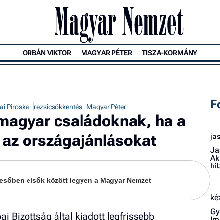
ORBÁN VIKTOR
MAGYAR PÉTER
TISZA-KORMÁNY
F
ai Piroska
rezsicsökkentés
Magyar Péter
magyar családoknak, ha a
 az országajánlásokat
ja
Ja
Ak
hi
keresőben elsők között legyen a Magyar Nemzet
ké
Gy
i Bizottság által kiadott legfrissebb
Im