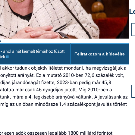
L
n
 -
ahol a hét kiemelt témáihoz fűzött
Feliratkozom a hírlevélre
etek
itt.
l akkor tudunk objektív ítéletet mondani, ha megvizsgáljuk a
onyított arányát. Ez a mutató 2010-ben 72,6 százalék volt,
díjas járandóságát fizette, 2023-ban pedig már 45,8
atottra már csak 46 nyugdíjas jutott. Míg 2010-ben a
tunk, mára a 4. legkisebb arányúvá váltunk. A javulásunk az
míg az unióban mindössze 1,4 százalékpont javulás történt
r ezen adók összesen legalább 1800 milliárd forintot