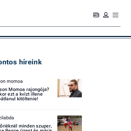
Ke
ontos híreink
son momoa
son Momoa rajongója?
kor ezt a kvízt illene
bátlanul kitöltenie!
zilabda
őriéknél minden szuper,
re Bence üzent és máris