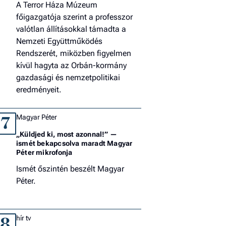
A Terror Háza Múzeum
főigazgatója szerint a professzor
valótlan állításokkal támadta a
Nemzeti Együttműködés
Rendszerét, miközben figyelmen
kívül hagyta az Orbán-kormány
gazdasági és nemzetpolitikai
eredményeit.
Magyar Péter
7
„Küldjed ki, most azonnal!” —
ismét bekapcsolva maradt Magyar
Péter mikrofonja
Ismét őszintén beszélt Magyar
Péter.
hír tv
8