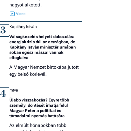
nagyot alkotott.
Kapitány István
3
Válságkezelés helyett dobozolás:
energiakrízis dúl az országban, de
Kapitány István minisztériumában
sokan egész mással vannak
elfoglalva
A Magyar Nemzet birtokába jutott
egy belső körlevél.
mtva
4
Újabb visszakozás? Egyre több
személyi döntését írhatja felül
Magyar Péter a politikai és
társadalmi nyomás hatására
Az elmúlt hónapokban több