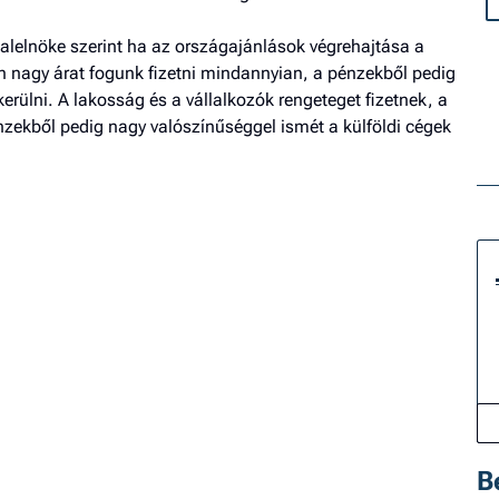
lelnöke szerint ha az országajánlások végrehajtása a
n nagy árat fogunk fizetni mindannyian, a pénzekből pedig
rülni. A lakosság és a vállalkozók rengeteget fizetnek, a
zekből pedig nagy valószínűséggel ismét a külföldi cégek
B