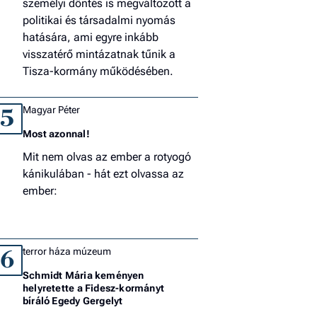
személyi döntés is megváltozott a
politikai és társadalmi nyomás
hatására, ami egyre inkább
visszatérő mintázatnak tűnik a
Tisza-kormány működésében.
Magyar Péter
5
Most azonnal!
Mit nem olvas az ember a rotyogó
kánikulában - hát ezt olvassa az
ember:
terror háza múzeum
6
Schmidt Mária keményen
helyretette a Fidesz-kormányt
bíráló Egedy Gergelyt