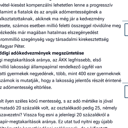
vétel-kiesést kompenzálni lehetetlen lenne a progresszív
alamint a fiatalok és az anyák adómentességének a
alkoztatottaknak, akiknek ma még jár a kedvezmény
sete, számos esetben millió feletti összeggel rövidülne meg
 intézkedés már magában hatalmas elszegényedést
árommillió szegénység vagy társadalmi kirekesztettség
 Magyar Péter.
 eddigi adókedvezmények megszüntetése
 megtakarítások aránya, az ÁKK legfrissebb, első
millió lakossági állampapírral rendelkező ügyfél van
atti gyermekek negyedének, több, mint 400 ezer gyermeknek
ámok is mutatják, hogy a lakosság jelentős részét érintené
az adómentesség eltörlése.
t ilyen széles körű mentesség, s az adó mértéke is jóval
amatadó 20 százalék volt, az osztalékadó pedig 25, némely
szavezetni? Vissza fog esni a jelenlegi 20 százalékról a
pír-megtakarítások aránya. Ez utat tud nyitni egy újabb