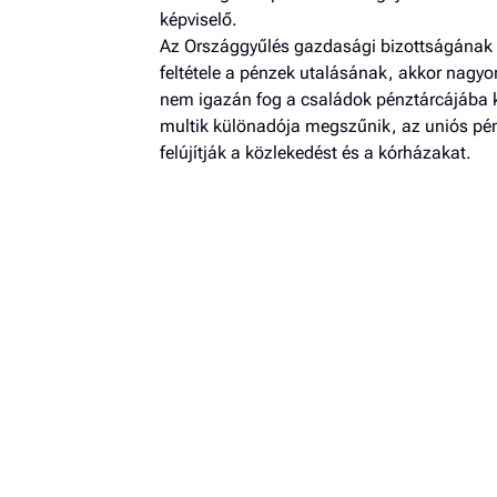
képviselő.
Az Országgyűlés gazdasági bizottságának a
feltétele a pénzek utalásának, akkor nagyo
nem igazán fog a családok pénztárcájába ke
multik különadója megszűnik, az uniós pén
felújítják a közlekedést és a kórházakat.