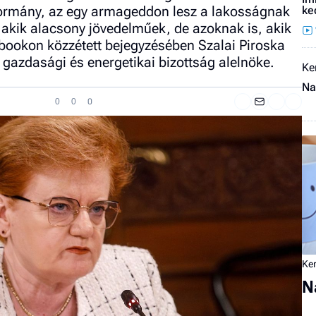
 kormány, az egy armageddon lesz a lakosságnak
ke
, akik alacsony jövedelműek, de azoknak is, akik
bookon közzétett bejegyzésében Szalai Piroska
 gazdasági és energetikai bizottság alelnöke.
Ke
Na
0
0
0
Ker
N