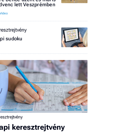
dvenc lett Veszprémben
resztrejtvény
pi sudoku
I
E
G
P
Jobba
- heti
esztrejtvény
vélem
api keresztrejtvény
Fel
a hí