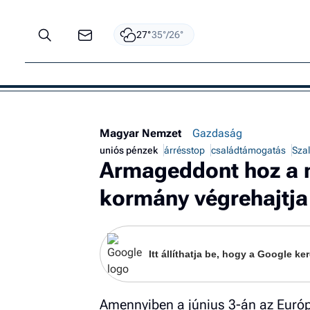
27°
35°/26°
Magyar Nemzet
Gazdaság
uniós pénzek
árrésstop
családtámogatás
Szal
Armageddont hoz a 
kormány végrehajtja
Itt állíthatja be, hogy a Google 
Amennyiben a június 3-án az Európa