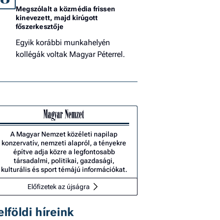
Megszólalt a közmédia frissen
kinevezett, majd kirúgott
főszerkesztője
Egyik korábbi munkahelyén
kollégák voltak Magyar Péterrel.
A Magyar Nemzet közéleti napilap
konzervatív, nemzeti alapról, a tényekre
építve adja közre a legfontosabb
társadalmi, politikai, gazdasági,
kulturális és sport témájú információkat.
Előfizetek az újságra
elföldi híreink