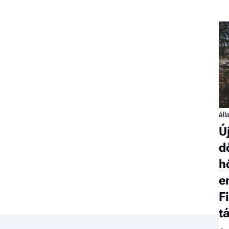
áll
Ú
d
h
e
F
t