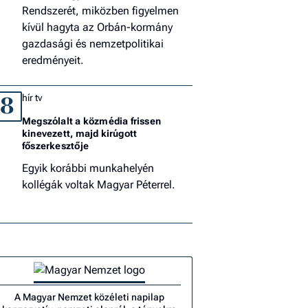
Rendszerét, miközben figyelmen
kívül hagyta az Orbán-kormány
gazdasági és nemzetpolitikai
eredményeit.
hír tv
8
Megszólalt a közmédia frissen
kinevezett, majd kirúgott
főszerkesztője
Egyik korábbi munkahelyén
kollégák voltak Magyar Péterrel.
A Magyar Nemzet közéleti napilap