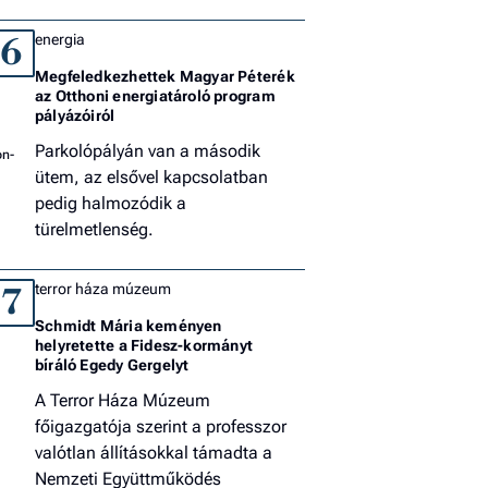
energia
6
Megfeledkezhettek Magyar Péterék
az Otthoni energiatároló program
pályázóiról
Parkolópályán van a második
ütem, az elsővel kapcsolatban
pedig halmozódik a
türelmetlenség.
terror háza múzeum
7
Schmidt Mária keményen
helyretette a Fidesz-kormányt
bíráló Egedy Gergelyt
A Terror Háza Múzeum
főigazgatója szerint a professzor
valótlan állításokkal támadta a
Nemzeti Együttműködés