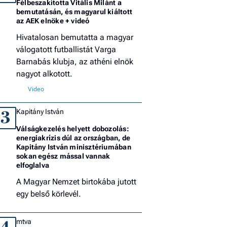
Félbeszakította Vitális Milánt a
bemutatásán, és magyarul kiáltott
az AEK elnöke + videó
Hivatalosan bemutatta a magyar
válogatott futballistát Varga
Barnabás klubja, az athéni elnök
nagyot alkotott.
Kapitány István
3
Válságkezelés helyett dobozolás:
energiakrízis dúl az országban, de
Kapitány István minisztériumában
sokan egész mással vannak
elfoglalva
A Magyar Nemzet birtokába jutott
egy belső körlevél.
mtva