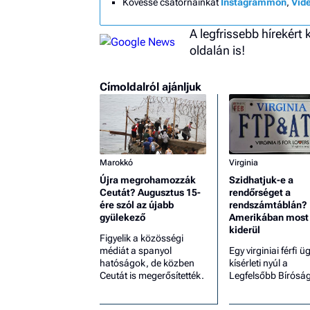
Kövesse csatornáinkat
Instagrammon
,
Vid
A legfrissebb hírekért
oldalán is!
Címoldalról ajánljuk
Marokkó
Virginia
Újra megrohamozzák
Szidhatjuk-e a
Ceutát? Augusztus 15-
rendőrséget a
ére szól az újabb
rendszámtáblán?
gyülekező
Amerikában most
kiderül
Figyelik a közösségi
médiát a spanyol
Egy virginiai férfi ü
hatóságok, de közben
kísérleti nyúl a
Ceutát is megerősítették.
Legfelsőbb Bírósá