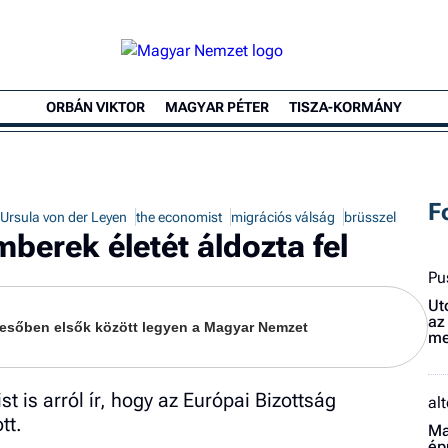
ORBÁN VIKTOR
MAGYAR PÉTER
TISZA-KORMÁNY
F
Ursula von der Leyen
the economist
migrációs válság
brüsszel
mberek életét áldozta fel
Pu
Ut
az
keresőben elsők között legyen a Magyar Nemzet
me
t is arról ír, hogy az Európai Bizottság
al
tt.
Ma
ép