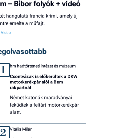
ilm – Bíbor folyók + videó
El
tét hangulatú francia krimi, amely új
az
intre emelte a műfajt.
új
egolvasottabb
hm hadtörténeti intézet és múzeum
1
Csontvázak is előkerültek a DKW
motorkerékpár alól a Bem
rakpartnál
Német katonák maradványai
feküdtek a feltárt motorkerékpár
alatt.
Vitális Milán
2