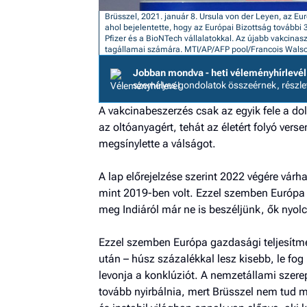
Brüsszel, 2021. január 8. Ursula von der Leyen, az Eu
ahol bejelentette, hogy az Európai Bizottság további 
Pfizer és a BioNTech vállalatokkal. Az újabb vakcin
tagállamai számára. MTI/AP/AFP pool/Francois Wals
Jobban mondva - heti véleményhírlevél
személyes gondolatok összeérnek, részl
A vakcinabeszerzés csak az egyik fele a d
az oltóanyagért, tehát az életért folyó ve
megsínylette a válságot.
A lap előrejelzése szerint 2022 végére vá
mint 2019-ben volt. Ezzel szemben Európa 
meg Indiáról már ne is beszéljünk, ők nyo
Ezzel szemben Európa gazdasági teljesítm
után – húsz százalékkal lesz kisebb, le fog 
levonja a konklúziót. A nemzetállami szer
tovább nyirbálnia, mert Brüsszel nem tud 