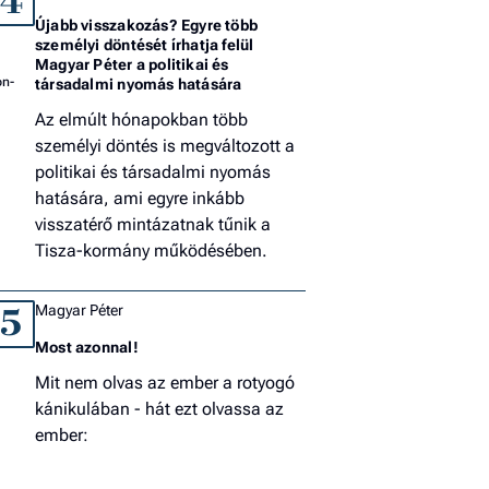
4
Újabb visszakozás? Egyre több
személyi döntését írhatja felül
Magyar Péter a politikai és
társadalmi nyomás hatására
Az elmúlt hónapokban több
személyi döntés is megváltozott a
politikai és társadalmi nyomás
hatására, ami egyre inkább
visszatérő mintázatnak tűnik a
Tisza-kormány működésében.
Magyar Péter
5
Most azonnal!
Mit nem olvas az ember a rotyogó
kánikulában - hát ezt olvassa az
ember: