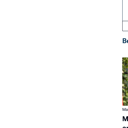
B
Ma
M
a