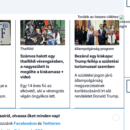
Tovább az összes cikkhez
Thaiföld
állampolgárság program
Számos halott egy
Bezárul egy kiskapu:
thaiföldi vérengzésben,
Trump fellép a születési
a nagyszüleit is
turizmussal szemben
megölte a kiskamasz +
A születési jogon járó
videó
állampolgárság
gye a
Egy 14 éves fiú az
megszerzésének
elkövető, aki a vérengzés
korlátozásáról írt alá
gon.
végén öngyilkos lett.
rendeletet Donald Trump.
sairól, olvassa őket minden nap!
hozzánk
Facebookon
és
Twitteren