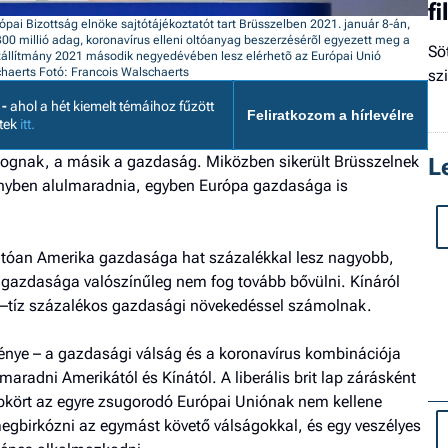
f
rópai Bizottság elnöke sajtótájékoztatót tart Brüsszelben 2021. január 8-án,
300 millió adag, koronavírus elleni oltóanyag beszerzésérõl egyezett meg a
Sö
aszállítmány 2021 második negyedévében lesz elérhetõ az Európai Unió
chaerts
Fotó: Francois Walschaerts
sz
 -
ahol a hét kiemelt témáihoz fűzött
Feliratkozom a hírlevélre
etek
itt.
olognak, a másik a gazdaság. Miközben sikerült Brüsszelnek
L
rsenyben alulmaradnia, egyben Európa gazdasága is
rhatóan Amerika gazdasága hat százalékkal lesz nagyobb,
gazdasága valószínűleg nem fog tovább bővülni. Kínáról
lc–tíz százalékos gazdasági növekedéssel számolnak.
énye – a gazdasági válság és a koronavírus kombinációja
maradni Amerikától és Kínától. A liberális brit lap zárásként
epkört az egyre zsugorodó Európai Uniónak nem kellene
megbirkózni az egymást követő válságokkal, és egy veszélyes