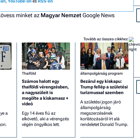
eán
,
YouTube-on
és
RSS-en
 kövess minket az
Magyar Nemzet
Google News
Tovább az összes cikkhez
Thaiföld
állampolgárság program
Számos halott egy
Bezárul egy kiskapu:
thaiföldi vérengzésben,
Trump fellép a születési
a nagyszüleit is
turizmussal szemben
megölte a kiskamasz +
A születési jogon járó
videó
állampolgárság
gye a
Egy 14 éves fiú az
megszerzésének
elkövető, aki a vérengzés
korlátozásáról írt alá
gon.
végén öngyilkos lett.
rendeletet Donald Trump.