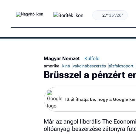
27°
35°/26°
Magyar Nemzet
Külföld
amerika
kína
vakcinabeszerzés
tűzfalcsoport
Brüsszel a pénzért e
Itt állíthatja be, hogy a Google 
Már az angol liberális The Economis
oltóanyag-beszerzése zátonyra futo