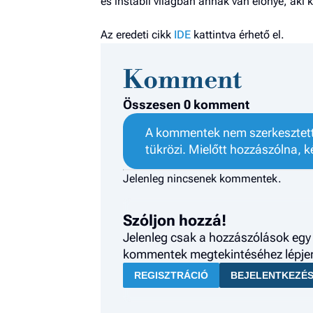
és instabil világban annak van előnye, aki
Az eredeti cikk
IDE
kattintva érhető el.
Komment
Összesen 0 komment
A kommentek nem szerkesztett 
tükrözi. Mielőtt hozzászólna, k
Jelenleg nincsenek kommentek.
Szóljon hozzá!
Jelenleg csak a hozzászólások egy 
kommentek megtekintéséhez lépjen 
REGISZTRÁCIÓ
BEJELENTKEZÉ