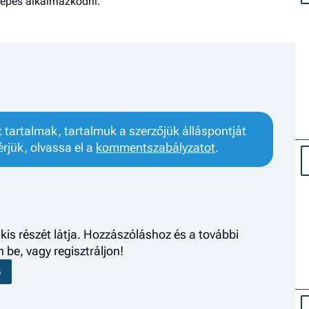
 képes alkalmazkodni.
tartalmak, tartalmuk a szerzőjük álláspontját
érjük, olvassa el a
kommentszabályzatot
.
kis részét látja. Hozzászóláshoz és a további
be, vagy regisztráljon!
S