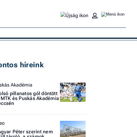
Ke
ontos híreink
skás Akadémia
olsó pillanatos gól döntött
 MTK és Puskás Akadémia
ccsén
teo
gyar Péter szerint nem
ült tároló, a számok