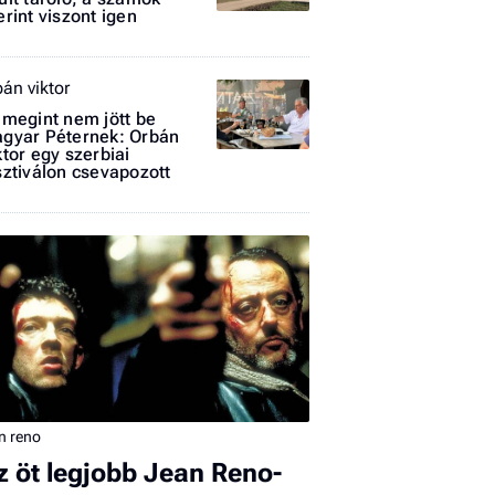
erint viszont igen
bán viktor
 megint nem jött be
gyar Péternek: Orbán
ktor egy szerbiai
sztiválon csevapozott
I
E
G
P
Jobba
- heti
vélem
n reno
z öt legjobb Jean Reno-
Fel
a hí