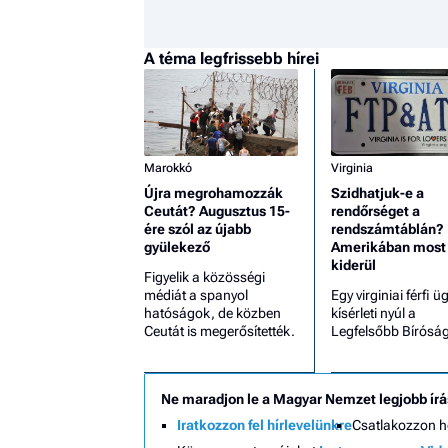
A téma legfrissebb hírei
Marokkó
Virginia
Újra megrohamozzák
Szidhatjuk-e a
Ceutát? Augusztus 15-
rendőrséget a
ére szól az újabb
rendszámtáblán?
gyülekező
Amerikában most
kiderül
Figyelik a közösségi
médiát a spanyol
Egy virginiai férfi ü
hatóságok, de közben
kísérleti nyúl a
Ceutát is megerősítették.
Legfelsőbb Bírósá
Ne maradjon le a Magyar Nemzet legjobb írá
Iratkozzon fel hírlevelünkre
Csatlakozzon 