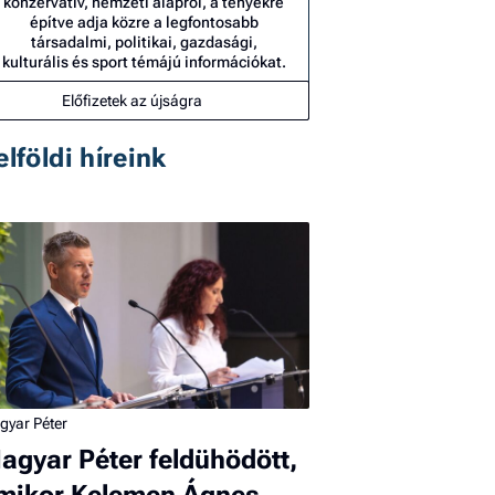
konzervatív, nemzeti alapról, a tényekre
építve adja közre a legfontosabb
társadalmi, politikai, gazdasági,
kulturális és sport témájú információkat.
Előfizetek az újságra
elföldi híreink
gyar Péter
agyar Péter feldühödött,
mikor Kelemen Ágnes