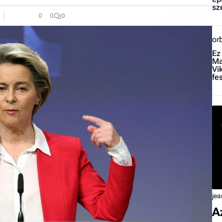
sz
0
0
0
or
Ez
Ma
Vi
fe
jea
A