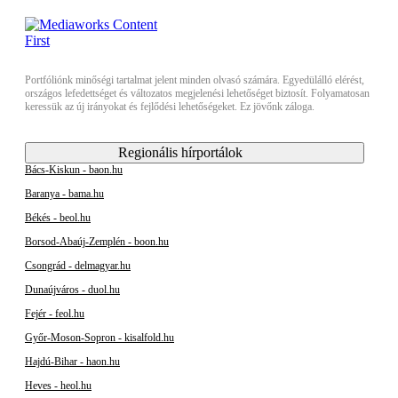
Portfóliónk minőségi tartalmat jelent minden olvasó számára. Egyedülálló elérést,
országos lefedettséget és változatos megjelenési lehetőséget biztosít. Folyamatosan
keressük az új irányokat és fejlődési lehetőségeket. Ez jövőnk záloga.
Regionális hírportálok
Bács-Kiskun - baon.hu
Baranya - bama.hu
Békés - beol.hu
Borsod-Abaúj-Zemplén - boon.hu
Csongrád - delmagyar.hu
Dunaújváros - duol.hu
Fejér - feol.hu
Győr-Moson-Sopron - kisalfold.hu
Hajdú-Bihar - haon.hu
Heves - heol.hu