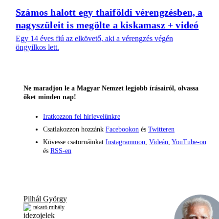
Számos halott egy thaiföldi vérengzésben, a
nagyszüleit is megölte a kiskamasz + videó
Egy 14 éves fiú az elkövető, aki a vérengzés végén
öngyilkos lett.
Ne maradjon le a Magyar Nemzet legjobb írásairól, olvassa
őket minden nap!
Iratkozzon fel hírlevelünkre
Csatlakozzon hozzánk
Facebookon
és
Twitteren
Kövesse csatornáinkat
Instagrammon
,
Videán
,
YouTube-on
és
RSS-en
Pilhál György
takaró mihály