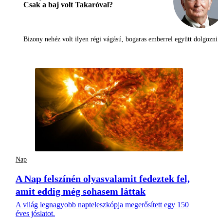
Csak a baj volt Takaróval?
Bizony nehéz volt ilyen régi vágású, bogaras emberrel együtt dolgoz
Nap
A Nap felszínén olyasvalamit fedeztek fel,
amit eddig még sohasem láttak
A világ legnagyobb napteleszkópja megerősített egy 150
éves jóslatot.