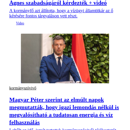
Ágnes szabadságáról kérdezték + videó
A kormányfő azt állította, hogy a vízügyi államtitkár az ő
kérésére fontos tárgyaláson vett részt.
kormányszóvivő
Magyar Péter szerint az elmúlt napok
megmutatták, hogy igazi lemondás nélkül is
megvalósítható a tudatosan energia és víz
felhasználás