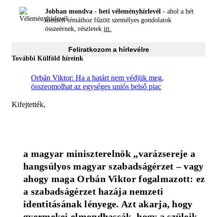
Jobban mondva - heti véleményhírlevél -
ahol a hét
kiemelt témáihoz fűzött személyes gondolatok
összeérnek, részletek
itt.
Feliratkozom a hírlevélre
További Külföld híreink
Orbán Viktor: Ha a határt nem védjük meg,
összeomolhat az egységes uniós belső piac
Kifejtették,
a magyar miniszterelnök „varázsereje a 
hangsúlyos magyar szabadságérzet – vagy 
ahogy maga Orbán Viktor fogalmazott: ez 
a szabadságérzet hazája nemzeti 
identitásának lényege. Azt akarja, hogy 
gyermekei elmondhassák, hogy a szüleik 