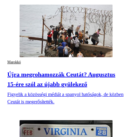
Marokkó
Újra megrohamozzák Ceutát? Augusztus
15-ére szól az újabb gyülekező
Figyelik a közösségi médiát a spanyol hatóságok, de közben
Ceutát is megerősítették.