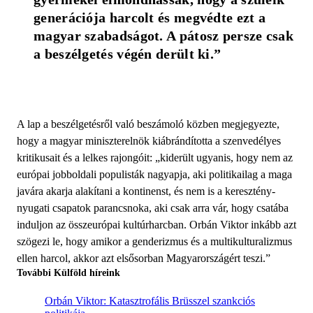
generációja harcolt és megvédte ezt a 
magyar szabadságot. A pátosz persze csak 
a beszélgetés végén derült ki.”
A lap a beszélgetésről való beszámoló közben megjegyezte,
hogy a magyar miniszterelnök kiábrándította a szenvedélyes
kritikusait és a lelkes rajongóit: „kiderült ugyanis, hogy nem az
európai jobboldali populisták nagyapja, aki politikailag a maga
javára akarja alakítani a kontinenst, és nem is a keresztény-
nyugati csapatok parancsnoka, aki csak arra vár, hogy csatába
induljon az összeurópai kultúrharcban. Orbán Viktor inkább azt
szögezi le, hogy amikor a genderizmus és a multikulturalizmus
ellen harcol, akkor azt elsősorban Magyarországért teszi.”
További Külföld híreink
Orbán Viktor: Katasztrofális Brüsszel szankciós