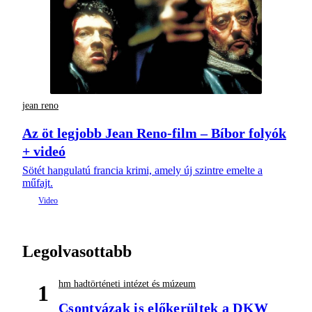
jean reno
Az öt legjobb Jean Reno-film – Bíbor folyók
+ videó
Sötét hangulatú francia krimi, amely új szintre emelte a
műfajt.
Legolvasottabb
hm hadtörténeti intézet és múzeum
1
Csontvázak is előkerültek a DKW