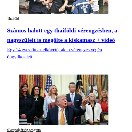
Thaiföld
Számos halott egy thaiföldi vérengzésben, a
nagyszüleit is megölte a kiskamasz + videó
Egy 14 éves fiú az elkövető, aki a vérengzés végén
öngyilkos lett.
állampolgárság program