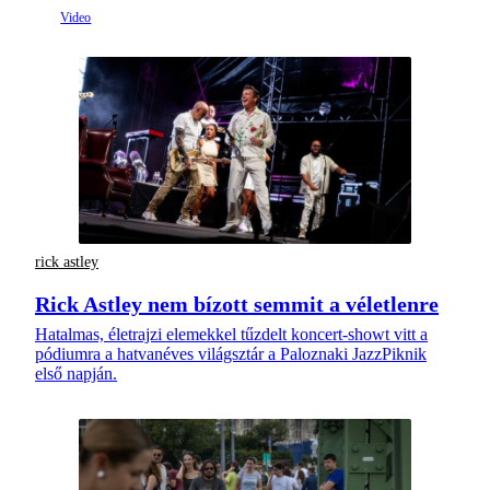
rick astley
Rick Astley nem bízott semmit a véletlenre
Hatalmas, életrajzi elemekkel tűzdelt koncert-showt vitt a
pódiumra a hatvanéves világsztár a Paloznaki JazzPiknik
első napján.