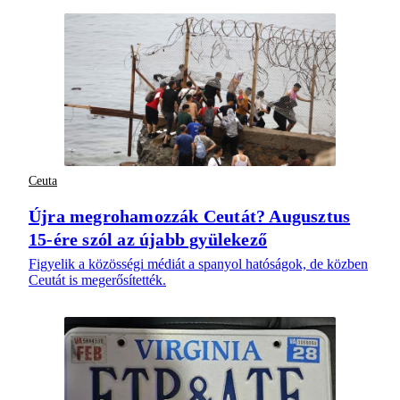
Ceuta
Újra megrohamozzák Ceutát? Augusztus
15-ére szól az újabb gyülekező
Figyelik a közösségi médiát a spanyol hatóságok, de közben
Ceutát is megerősítették.