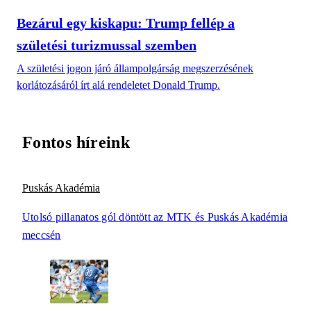
Bezárul egy kiskapu: Trump fellép a
születési turizmussal szemben
A születési jogon járó állampolgárság megszerzésének
korlátozásáról írt alá rendeletet Donald Trump.
Fontos híreink
Puskás Akadémia
Utolsó pillanatos gól döntött az MTK és Puskás Akadémia
meccsén