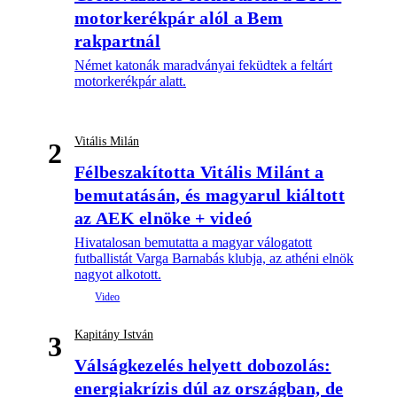
motorkerékpár alól a Bem
rakpartnál
Német katonák maradványai feküdtek a feltárt
motorkerékpár alatt.
Vitális Milán
2
Félbeszakította Vitális Milánt a
bemutatásán, és magyarul kiáltott
az AEK elnöke + videó
Hivatalosan bemutatta a magyar válogatott
futballistát Varga Barnabás klubja, az athéni elnök
nagyot alkotott.
Kapitány István
3
Válságkezelés helyett dobozolás:
energiakrízis dúl az országban, de