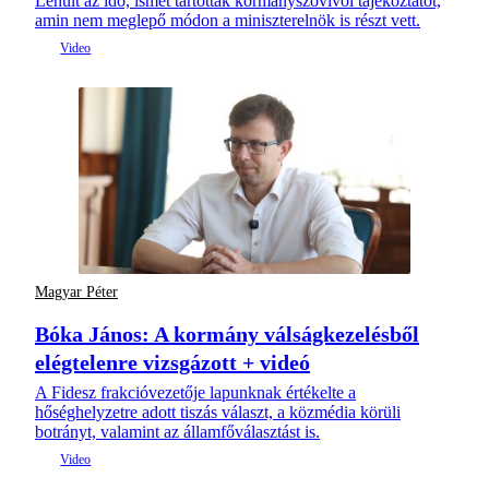
Lehűlt az idő, ismét tartottak kormányszóvivői tájékoztatót,
amin nem meglepő módon a miniszterelnök is részt vett.
Magyar Péter
Bóka János: A kormány válságkezelésből
elégtelenre vizsgázott + videó
A Fidesz frakcióvezetője lapunknak értékelte a
hőséghelyzetre adott tiszás választ, a közmédia körüli
botrányt, valamint az államfőválasztást is.