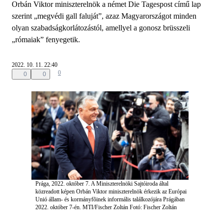
Orbán Viktor miniszterelnök a német Die Tagespost című lap
szerint „megvédi gall faluját”, azaz Magyarországot minden
olyan szabadságkorlátozástól, amellyel a gonosz brüsszeli
„rómaiak” fenyegetik.
2022. 10. 11. 22:40
0
0
0
Prága, 2022. október 7. A Miniszterelnöki Sajtóiroda által
közreadott képen Orbán Viktor miniszterelnök érkezik az Európai
Unió állam- és kormányfõinek informális találkozójára Prágában
2022. október 7-én. MTI/Fischer Zoltán
Fotó: Fischer Zoltán