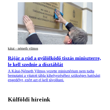
kátai - németh vilmos
Rájár a rúd a gyűlölködő tiszás miniszterre,
le kell szednie a dísztáblát
A Kátai-Németh Vilmos vezette minisztérium nem tudta
bemutatni a vitatott tábla kihelyezéséhez szükséges hatósági
engedélyt, ezért azt el kell távolítani.
Külföldi híreink