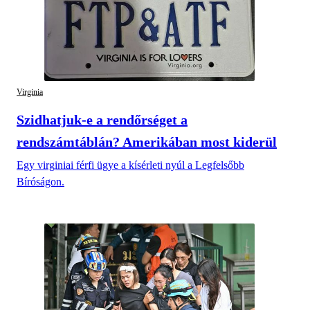
Virginia
Szidhatjuk-e a rendőrséget a
rendszámtáblán? Amerikában most kiderül
Egy virginiai férfi ügye a kísérleti nyúl a Legfelsőbb
Bíróságon.