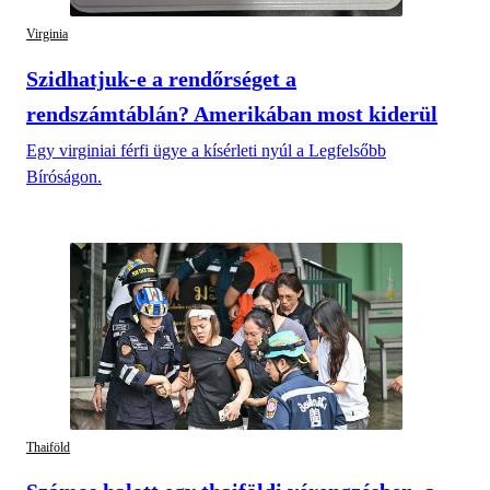
Virginia
Szidhatjuk-e a rendőrséget a
rendszámtáblán? Amerikában most kiderül
Egy virginiai férfi ügye a kísérleti nyúl a Legfelsőbb
Bíróságon.
Thaiföld