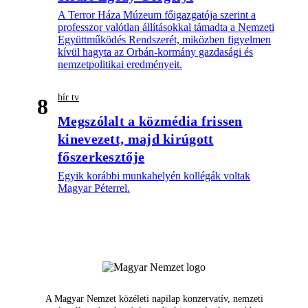
A Terror Háza Múzeum főigazgatója szerint a
professzor valótlan állításokkal támadta a Nemzeti
Együttműködés Rendszerét, miközben figyelmen
kívül hagyta az Orbán-kormány gazdasági és
nemzetpolitikai eredményeit.
hír tv
8
Megszólalt a közmédia frissen
kinevezett, majd kirúgott
főszerkesztője
Egyik korábbi munkahelyén kollégák voltak
Magyar Péterrel.
A Magyar Nemzet közéleti napilap konzervatív, nemzeti