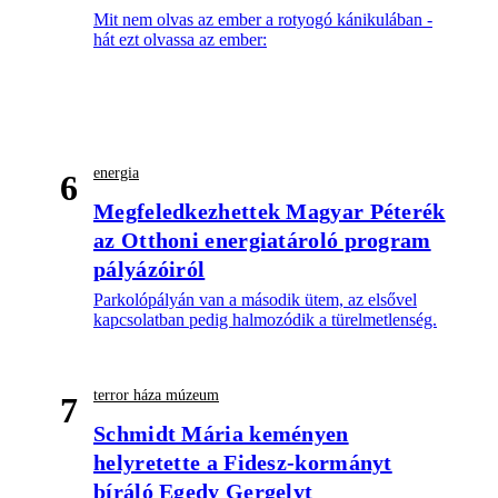
Mit nem olvas az ember a rotyogó kánikulában -
hát ezt olvassa az ember:
energia
6
Megfeledkezhettek Magyar Péterék
az Otthoni energiatároló program
pályázóiról
Parkolópályán van a második ütem, az elsővel
kapcsolatban pedig halmozódik a türelmetlenség.
terror háza múzeum
7
Schmidt Mária keményen
helyretette a Fidesz-kormányt
bíráló Egedy Gergelyt