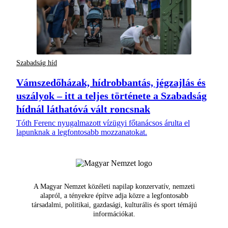
Szabadság híd
Vámszedőházak, hídrobbantás, jégzajlás és
uszályok – itt a teljes története a Szabadság
hídnál láthatóvá vált roncsnak
Tóth Ferenc nyugalmazott vízügyi főtanácsos árulta el
lapunknak a legfontosabb mozzanatokat.
A Magyar Nemzet közéleti napilap konzervatív, nemzeti
alapról, a tényekre építve adja közre a legfontosabb
társadalmi, politikai, gazdasági, kulturális és sport témájú
információkat.