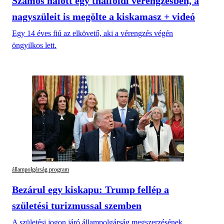
Számos halott egy thaiföldi vérengzésben, a
nagyszüleit is megölte a kiskamasz + videó
Egy 14 éves fiú az elkövető, aki a vérengzés végén
öngyilkos lett.
állampolgárság program
Bezárul egy kiskapu: Trump fellép a
születési turizmussal szemben
A születési jogon járó állampolgárság megszerzésének