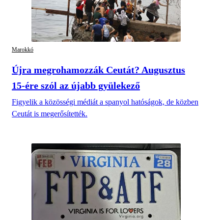
Marokkó
Újra megrohamozzák Ceutát? Augusztus
15-ére szól az újabb gyülekező
Figyelik a közösségi médiát a spanyol hatóságok, de közben
Ceutát is megerősítették.