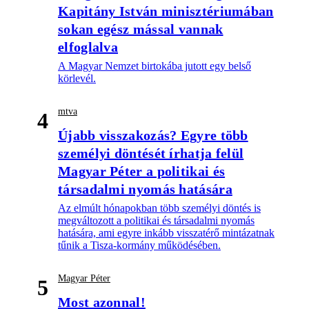
Kapitány István minisztériumában
sokan egész mással vannak
elfoglalva
A Magyar Nemzet birtokába jutott egy belső
körlevél.
mtva
4
Újabb visszakozás? Egyre több
személyi döntését írhatja felül
Magyar Péter a politikai és
társadalmi nyomás hatására
Az elmúlt hónapokban több személyi döntés is
megváltozott a politikai és társadalmi nyomás
hatására, ami egyre inkább visszatérő mintázatnak
tűnik a Tisza-kormány működésében.
Magyar Péter
5
Most azonnal!