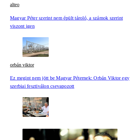
alteo
Magyar Péter szerint nem épült tároló, a számok szerint
viszont igen
orbán viktor
Ez megint nem jött be Magyar Péternek: Orbán Viktor egy
szerbiai fesztiválon csevapozott