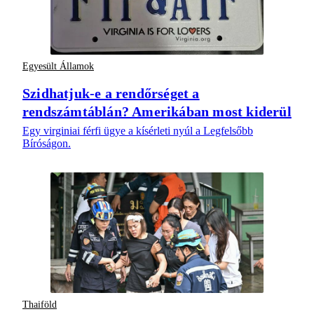
Egyesült Államok
Szidhatjuk-e a rendőrséget a
rendszámtáblán? Amerikában most kiderül
Egy virginiai férfi ügye a kísérleti nyúl a Legfelsőbb
Bíróságon.
Thaiföld