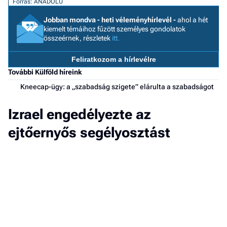
Forrás: ANADOLU
a h
Jobban mondva - heti véleményhírlevél -
ahol a hét
kiemelt témáihoz fűzött személyes gondolatok
E
összeérnek, részletek
itt.
a
ú
Feliratkozom a hírlevélre
További Külföld híreink
Kneecap-ügy: a „szabadság szigete” elárulta a szabadságot
Izrael engedélyezte az
ejtőernyős segélyosztást