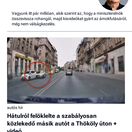
Vagyunk itt pár millióan, akik szerint az, hogy a miniszterelnök
összevissza rohangál, majd kisvideókat gyárt az ámokfutásáról,
még nem válságkezelés.
autós hír
Hátulról felöklelte a szabályosan
közlekedő másik autót a Thököly úton +
videó