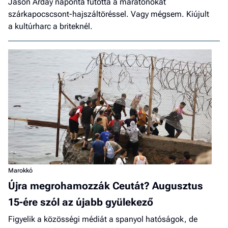
Jason Arday naponta futotta a maratonokat
szárkapocscsont-hajszáltöréssel. Vagy mégsem. Kiújult
a kultúrharc a briteknél.
Marokkó
Újra megrohamozzák Ceutát? Augusztus
15-ére szól az újabb gyülekező
Figyelik a közösségi médiát a spanyol hatóságok, de