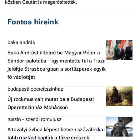
közben Ceutát is megerősítették.
Fontos híreink
baka andrás
Baka Andrást ültetné be Magyar Péter a
Sándor-palotába – így mentette fel a Tisza
jelöltje Strasbourgban a sortűzperek egyik
fő vádlottját
budapesti operettszínház
Új rockmusicalt mutat be a Budapesti
Operettszínház Mohácson
ruszin - szendi romulusz
A tavalyi évhez képest hetven százalékkal
több risztást kaptak a tűzszerészek