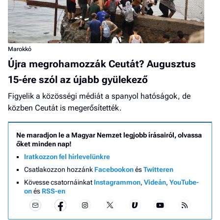
Marokkó
Újra megrohamozzák Ceutát? Augusztus
15-ére szól az újabb gyülekező
Figyelik a közösségi médiát a spanyol hatóságok, de
közben Ceutát is megerősítették.
Ne maradjon le a Magyar Nemzet legjobb írásairól, olvassa
őket minden nap!
Iratkozzon fel hírlevelünkre
Csatlakozzon hozzánk
Facebookon
és
Twitteren
Kövesse csatornáinkat
Instagrammon
,
Videán
,
YouTube-
on
és
RSS-en