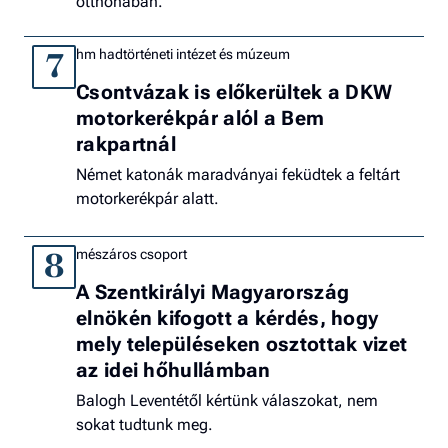
otthonában.
hm hadtörténeti intézet és múzeum
7
Csontvázak is előkerültek a DKW
motorkerékpár alól a Bem
rakpartnál
Német katonák maradványai feküdtek a feltárt
motorkerékpár alatt.
mészáros csoport
8
A Szentkirályi Magyarország
elnökén kifogott a kérdés, hogy
mely településeken osztottak vizet
az idei hőhullámban
Balogh Leventétől kértünk válaszokat, nem
sokat tudtunk meg.