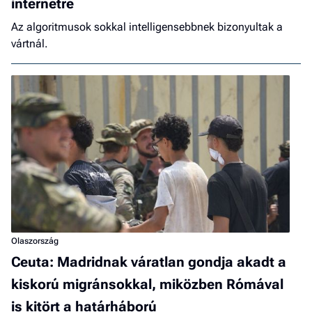
internetre
Az algoritmusok sokkal intelligensebbnek bizonyultak a
vártnál.
Olaszország
Ceuta: Madridnak váratlan gondja akadt a
kiskorú migránsokkal, miközben Rómával
is kitört a határháború