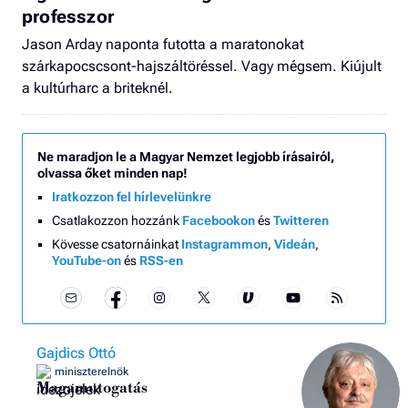
professzor
Jason Arday naponta futotta a maratonokat
szárkapocscsont-hajszáltöréssel. Vagy mégsem. Kiújult
a kultúrharc a briteknél.
Ne maradjon le a Magyar Nemzet legjobb írásairól,
olvassa őket minden nap!
Iratkozzon fel hírlevelünkre
Csatlakozzon hozzánk
Facebookon
és
Twitteren
Kövesse csatornáinkat
Instagrammon
,
Videán
,
YouTube-on
és
RSS-en
Gajdics Ottó
miniszterelnök
Magamutogatás