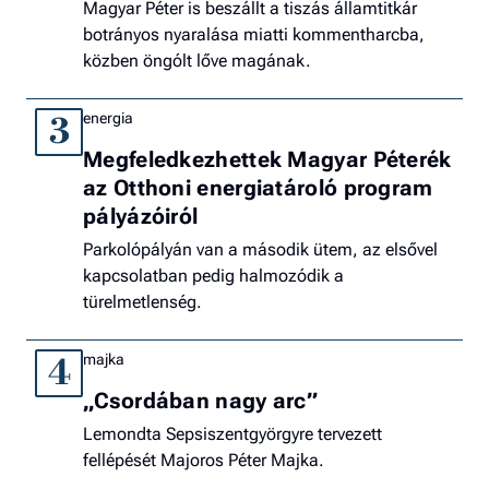
Magyar Péter is beszállt a tiszás államtitkár
botrányos nyaralása miatti kommentharcba,
közben öngólt lőve magának.
energia
3
Megfeledkezhettek Magyar Péterék
az Otthoni energiatároló program
pályázóiról
Parkolópályán van a második ütem, az elsővel
kapcsolatban pedig halmozódik a
türelmetlenség.
majka
4
„Csordában nagy arc”
Lemondta Sepsiszentgyörgyre tervezett
fellépését Majoros Péter Majka.