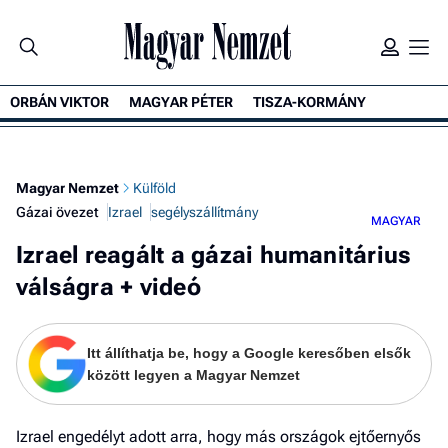
ORBÁN VIKTOR
MAGYAR PÉTER
TISZA-KORMÁNY
K
Magyar Nemzet
Külföld
Gázai övezet
Izrael
segélyszállítmány
MAGYAR
Izrael reagált a gázai humanitárius
válságra + videó
Itt állíthatja be, hogy a Google keresőben elsők
között legyen a Magyar Nemzet
Izrael engedélyt adott arra, hogy más országok ejtőernyős