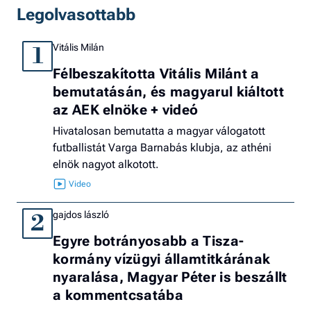
Legolvasottabb
Vitális Milán
1
Félbeszakította Vitális Milánt a
bemutatásán, és magyarul kiáltott
az AEK elnöke + videó
Hivatalosan bemutatta a magyar válogatott
futballistát Varga Barnabás klubja, az athéni
elnök nagyot alkotott.
gajdos lászló
2
Egyre botrányosabb a Tisza-
kormány vízügyi államtitkárának
nyaralása, Magyar Péter is beszállt
a kommentcsatába