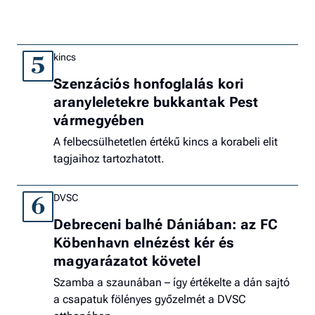
kincs
5
Szenzációs honfoglalás kori
aranyleletekre bukkantak Pest
vármegyében
A felbecsülhetetlen értékű kincs a korabeli elit
tagjaihoz tartozhatott.
DVSC
6
Debreceni balhé Dániában: az FC
Köbenhavn elnézést kér és
magyarázatot követel
Szamba a szaunában – így értékelte a dán sajtó
a csapatuk fölényes győzelmét a DVSC