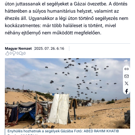
úton juttassanak el segélyeket a Gázai övezetbe. A döntés
hátterében a súlyos humanitárius helyzet, valamint az
éhezés áll. Ugyanakkor a légi úton történő segélyezés nem
kockázatmentes: már több haláleset is történt, mivel
néhány ejtőernyő nem működött megfelelően.
Magyar Nemzet
2025. 07. 26. 6:16
0
0
0
Jobb
- het
véle
Enyhülés hozhatnak a segélyek Gázába
Fotó: ABED RAHIM KHATIB
Fe