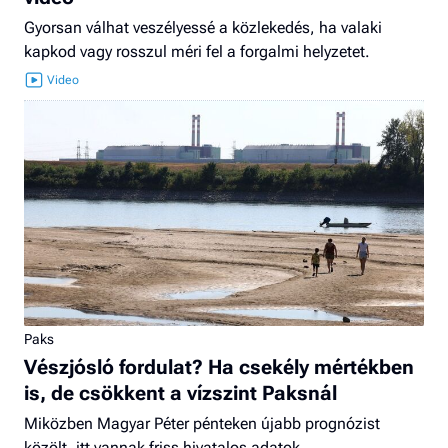
Gyorsan válhat veszélyessé a közlekedés, ha valaki
kapkod vagy rosszul méri fel a forgalmi helyzetet.
Paks
Vészjósló fordulat? Ha csekély mértékben
is, de csökkent a vízszint Paksnál
Miközben Magyar Péter pénteken újabb prognózist
közölt, itt vannak friss hivatalos adatok.