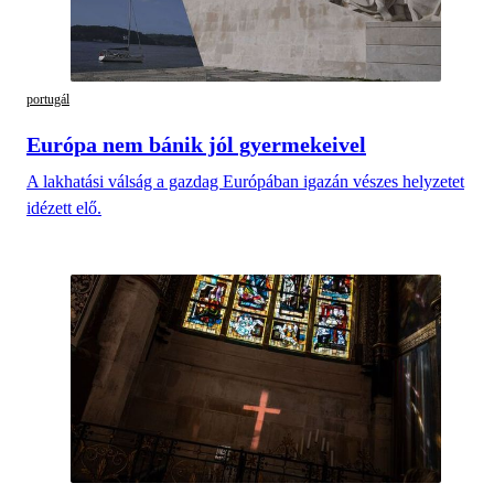
portugál
Európa nem bánik jól gyermekeivel
A lakhatási válság a gazdag Európában igazán vészes helyzetet
idézett elő.