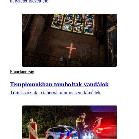
helyzetet idézett elő.
Franciaország
Templomokban tomboltak vandálok
Törtek-zúztak, a tabernákulumot sem kímélték.