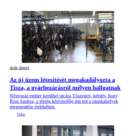
deák dániel
Az új üzem létesítését megakadályozta a
Tisza, a gyárbezárásról mélyen hallgatnak
Négyszáz ember kerülhet utcára Tószegen, kérdés, hogy
Rost Andrea, a térség képviselője mit tett a munkahelyek
megmentése érdekében.