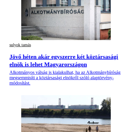
sulyok tamás
Jövő héten akár egyszerre két köztársasági
elnök is lehet Magyarországon
Alkotmányos válság is kialakulhat, ha az Alkotmánybíróság
megsemmisíti a köztársasági elnökről szóló alaptörvény-
módosítást.