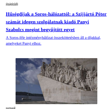
újságíródíj
Hűségdíjak a Soros-hálózattól: a Szijjártó Péter
számát idegen szolgálatnak kiadó Panyi
Szabolcs megint begyűjtött egyet
A Soros-féle intézményhálózat összeköttetésben áll a díjakkal,
amelyeket Panyi elhoz.
portugál