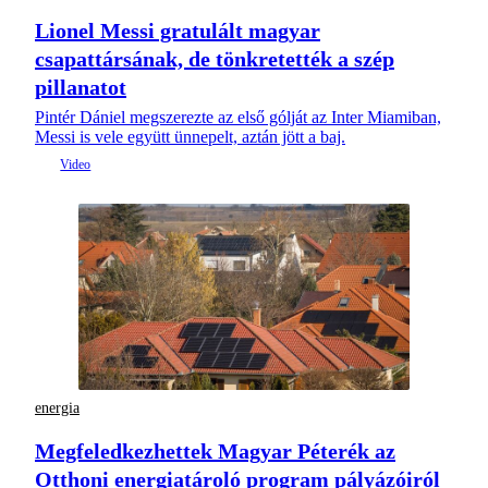
Lionel Messi gratulált magyar
csapattársának, de tönkretették a szép
pillanatot
Pintér Dániel megszerezte az első gólját az Inter Miamiban,
Messi is vele együtt ünnepelt, aztán jött a baj.
energia
Megfeledkezhettek Magyar Péterék az
Otthoni energiatároló program pályázóiról