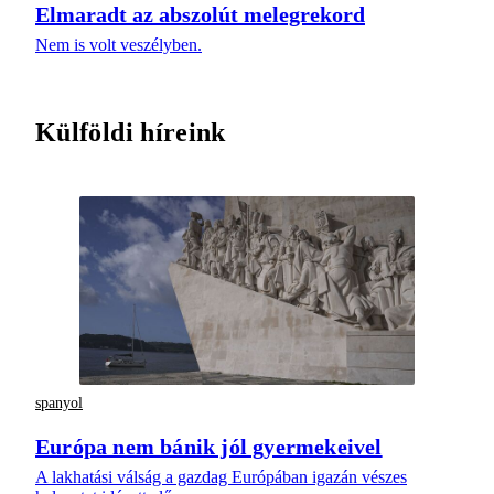
Elmaradt az abszolút melegrekord
Nem is volt veszélyben.
Külföldi híreink
spanyol
Európa nem bánik jól gyermekeivel
A lakhatási válság a gazdag Európában igazán vészes