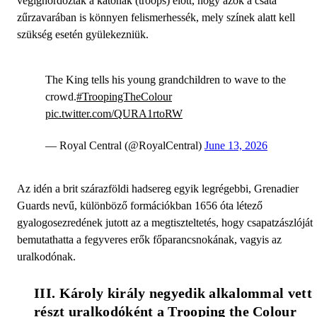
végighordozták a katonák (troops) előtt, hogy azok a csata
zűrzavarában is könnyen felismerhessék, mely színek alatt kell
szükség esetén gyülekezniük.
The King tells his young grandchildren to wave to the
crowd.
#TroopingTheColour
pic.twitter.com/QURA1rtoRW
— Royal Central (@RoyalCentral)
June 13, 2026
Az idén a brit szárazföldi hadsereg egyik legrégebbi, Grenadier
Guards nevű, különböző formációkban 1656 óta létező
gyalogosezredének jutott az a megtiszteltetés, hogy csapatzászlóját
bemutathatta a fegyveres erők főparancsnokának, vagyis az
uralkodónak.
III. Károly király negyedik alkalommal vett 
részt uralkodóként a Trooping the Colour 