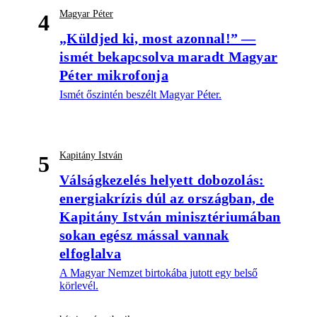
Magyar Péter
4
„Küldjed ki, most azonnal!” —
ismét bekapcsolva maradt Magyar
Péter mikrofonja
Ismét őszintén beszélt Magyar Péter.
Kapitány István
5
Válságkezelés helyett dobozolás:
energiakrízis dúl az országban, de
Kapitány István minisztériumában
sokan egész mással vannak
elfoglalva
A Magyar Nemzet birtokába jutott egy belső
körlevél.