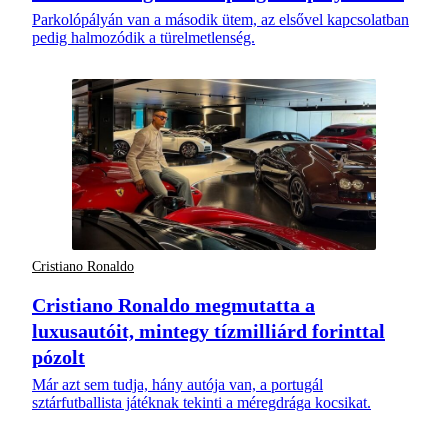
Parkolópályán van a második ütem, az elsővel kapcsolatban
pedig halmozódik a türelmetlenség.
Cristiano Ronaldo
Cristiano Ronaldo megmutatta a
luxusautóit, mintegy tízmilliárd forinttal
pózolt
Már azt sem tudja, hány autója van, a portugál
sztárfutballista játéknak tekinti a méregdrága kocsikat.