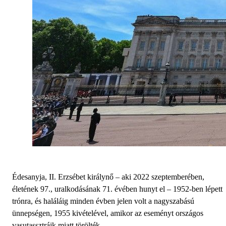
Édesanyja, II. Erzsébet királynő – aki 2022 szeptemberében,
életének 97., uralkodásának 71. évében hunyt el – 1952-ben lépett
trónra, és haláláig minden évben jelen volt a nagyszabású
ünnepségen, 1955 kivételével, amikor az eseményt országos
vasutassztrájk miatt törölték.