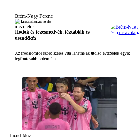
Brém-Nagy Ferenc
krasznahorkai lászló
Hódok és jegesmedvék, jégtáblák és
uszadékfa
Az irodalomról szóló széles vita lehetne az utolsó évtizedek egyik
legfontosabb polémiája.
Lionel Messi