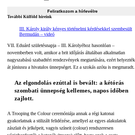
Feliratkozom a hírlevélre
További Külföld híreink
III. Károly király kényes történelmi kérdésekkel szembesült
Bermudán – videó
VII. Eduárd születésnapja – III. Károlyéhoz hasonlóan –
novemberben volt, amikor a brit időjárás általában alkalmatlan
nagyszabású szabadtéri rendezvények megtartására, ezért helyezték
át júniusra a hivatalos ünnepséget. Ez a szokás azóta is megmaradt.
Az elgondolás ezúttal is bevált: a kétórás 
szombati ünnepség kellemes, napos időben 
zajlott.
A Trooping the Colour ceremóniája annak a régi katonai
gyakorlatnak a stilizált felidézése, amellyel az egyes alakulatok
zászlait és jelképeit, vagyis színeit (colour) rendszeresen