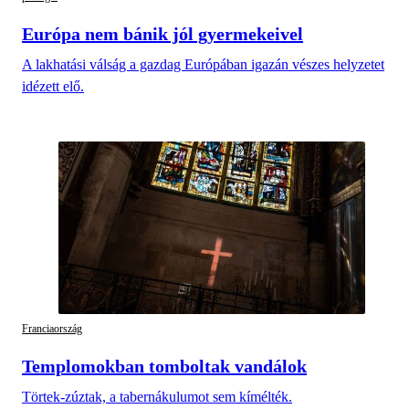
Európa nem bánik jól gyermekeivel
A lakhatási válság a gazdag Európában igazán vészes helyzetet
idézett elő.
Franciaország
Templomokban tomboltak vandálok
Törtek-zúztak, a tabernákulumot sem kímélték.