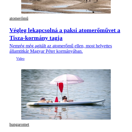
atomerőmű
Végleg lekapcsolná a paksi atomerőművet a
Tisza-kormány tagja
Nemrég még agitált az atomerőmű ellen, most helyettes
államtitkár Magyar Péter kormányában.
hungaromet