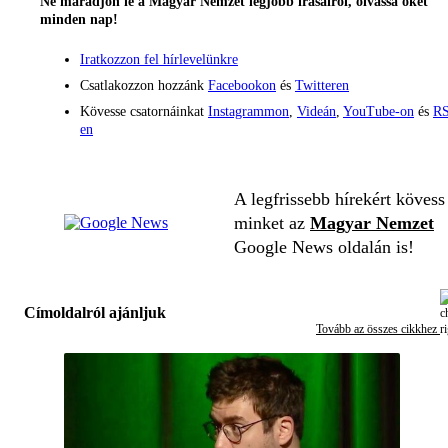
Ne maradjon le a Magyar Nemzet legjobb írásairól, olvassa őket
minden nap!
Iratkozzon fel hírlevelünkre
Csatlakozzon hozzánk
Facebookon
és
Twitteren
Kövesse csatornáinkat
Instagrammon
,
Videán
,
YouTube-on
és
RS
en
A legfrissebb hírekért kövess
minket az
Magyar Nemzet
Google News oldalán is!
Címoldalról ajánljuk
Tovább az összes cikkhez