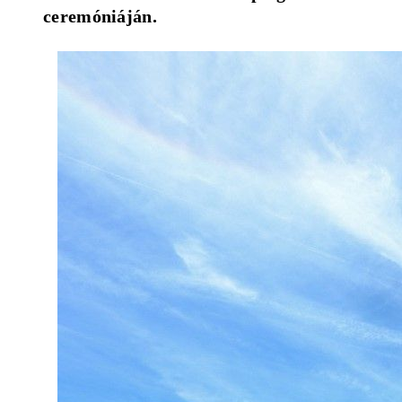
ceremóniáján.