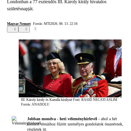
Londonban a 77 esztendős III. Károly király hivatalos
születésnapját.
Magyar Nemzet
Forrás: MTI
2026. 06. 13. 22:16
0
0
0
III. Károly király és Kamilla királyné
Fotó: RASID NECATI ASLIM
Forrás: ANADOLU
Jobban mondva - heti véleményhírlevél -
ahol a hét
kiemelt témáihoz fűzött személyes gondolatok összeérnek,
részletek
itt.