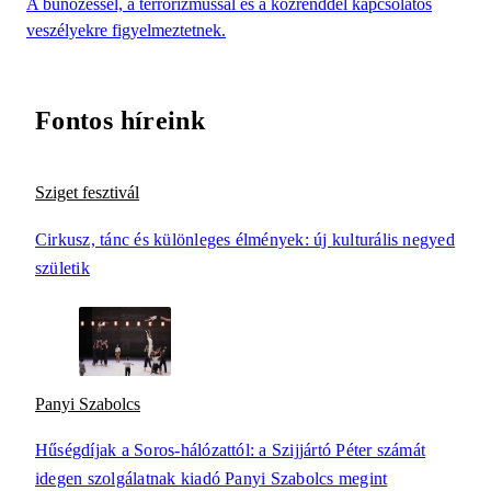
A bűnözéssel, a terrorizmussal és a közrenddel kapcsolatos
veszélyekre figyelmeztetnek.
Fontos híreink
Sziget fesztivál
Cirkusz, tánc és különleges élmények: új kulturális negyed
születik
Panyi Szabolcs
Hűségdíjak a Soros-hálózattól: a Szijjártó Péter számát
idegen szolgálatnak kiadó Panyi Szabolcs megint