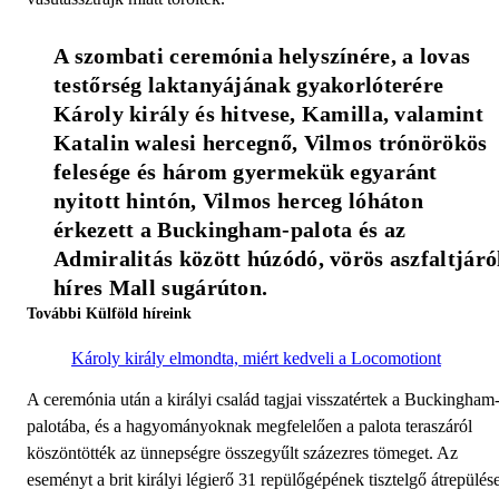
A szombati ceremónia helyszínére, a lovas 
testőrség laktanyájának gyakorlóterére 
Károly király és hitvese, Kamilla, valamint 
Katalin walesi hercegnő, Vilmos trónörökös 
felesége és három gyermekük egyaránt 
nyitott hintón, Vilmos herceg lóháton 
érkezett a Buckingham-palota és az 
Admiralitás között húzódó, vörös aszfaltjáról
híres Mall sugárúton.
További Külföld híreink
Károly király elmondta, miért kedveli a Locomotiont
A ceremónia után a királyi család tagjai visszatértek a Buckingham
palotába, és a hagyományoknak megfelelően a palota teraszáról
köszöntötték az ünnepségre összegyűlt százezres tömeget. Az
eseményt a brit királyi légierő 31 repülőgépének tisztelgő átrepülés