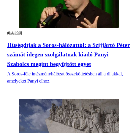
újságíródíj
Hűségdíjak a Soros-hálózattól: a Szijjártó Péter
számát idegen szolgálatnak kiadó Panyi
Szabolcs megint begyűjtött egyet
A Soros-féle intézményhálózat összeköttetésben áll a díjakkal,
amelyeket Panyi elhoz.