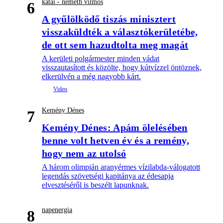
kátai - németh vilmos
6
A gyűlölködő tiszás minisztert
visszaküldték a választókerületébe,
de ott sem hazudtolta meg magát
A kerületi polgármester minden vádat
visszautasított és közölte, hogy kútvízzel öntöznek,
elkerülvén a még nagyobb kárt.
Kemény Dénes
7
Kemény Dénes: Apám ölelésében
benne volt hetven év és a remény,
hogy nem az utolsó
A három olimpián aranyérmes vízilabda-válogatott
legendás szövetségi kapitánya az édesapja
elvesztéséről is beszélt lapunknak.
napenergia
8