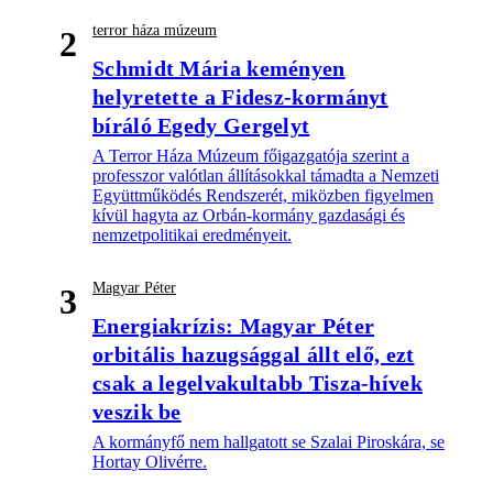
terror háza múzeum
2
Schmidt Mária keményen
helyretette a Fidesz-kormányt
bíráló Egedy Gergelyt
A Terror Háza Múzeum főigazgatója szerint a
professzor valótlan állításokkal támadta a Nemzeti
Együttműködés Rendszerét, miközben figyelmen
kívül hagyta az Orbán-kormány gazdasági és
nemzetpolitikai eredményeit.
Magyar Péter
3
Energiakrízis: Magyar Péter
orbitális hazugsággal állt elő, ezt
csak a legelvakultabb Tisza-hívek
veszik be
A kormányfő nem hallgatott se Szalai Piroskára, se
Hortay Olivérre.