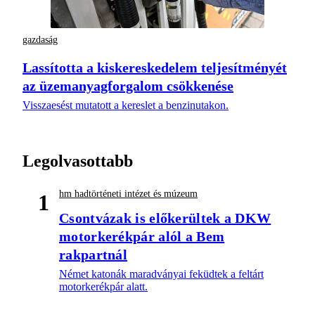
gazdaság
Lassította a kiskereskedelem teljesítményét
az üzemanyagforgalom csökkenése
Visszaesést mutatott a kereslet a benzinutakon.
Legolvasottabb
hm hadtörténeti intézet és múzeum
1
Csontvázak is előkerültek a DKW
motorkerékpár alól a Bem
rakpartnál
Német katonák maradványai feküdtek a feltárt
motorkerékpár alatt.