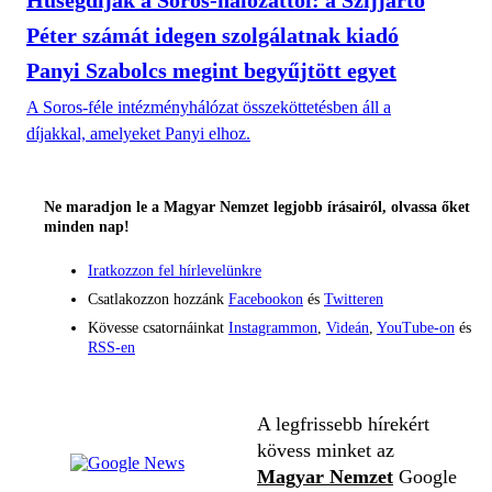
Péter számát idegen szolgálatnak kiadó
Panyi Szabolcs megint begyűjtött egyet
A Soros-féle intézményhálózat összeköttetésben áll a
díjakkal, amelyeket Panyi elhoz.
Ne maradjon le a Magyar Nemzet legjobb írásairól, olvassa őket
minden nap!
Iratkozzon fel hírlevelünkre
Csatlakozzon hozzánk
Facebookon
és
Twitteren
Kövesse csatornáinkat
Instagrammon
,
Videán
,
YouTube-on
és
RSS-en
A legfrissebb hírekért
kövess minket az
Magyar Nemzet
Google