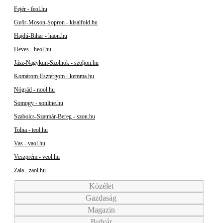
Fejér - feol.hu
Győr-Moson-Sopron - kisalfold.hu
Hajdú-Bihar - haon.hu
Heves - heol.hu
Jász-Nagykun-Szolnok - szoljon.hu
Komárom-Esztergom - kemma.hu
Nógrád - nool.hu
Somogy - sonline.hu
Szabolcs-Szatmár-Bereg - szon.hu
Tolna - teol.hu
Vas - vaol.hu
Veszprém - veol.hu
Zala - zaol.hu
Közélet
Gazdaság
Magazin
Bulvár