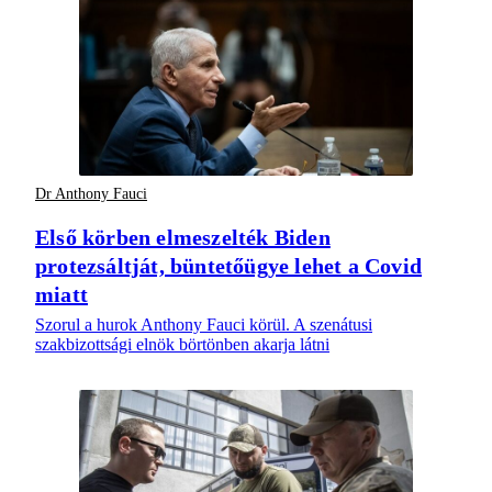
Dr Anthony Fauci
Első körben elmeszelték Biden
protezsáltját, büntetőügye lehet a Covid
miatt
Szorul a hurok Anthony Fauci körül. A szenátusi
szakbizottsági elnök börtönben akarja látni