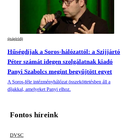
újságíródíj
Hűségdíjak a Soros-hálózattól: a Szijjártó
Péter számát idegen szolgálatnak kiadó
Panyi Szabolcs megint begyűjtött egyet
A Soros-féle intézményhálózat összeköttetésben áll a
díjakkal, amelyeket Panyi elhoz.
Fontos híreink
DVSC