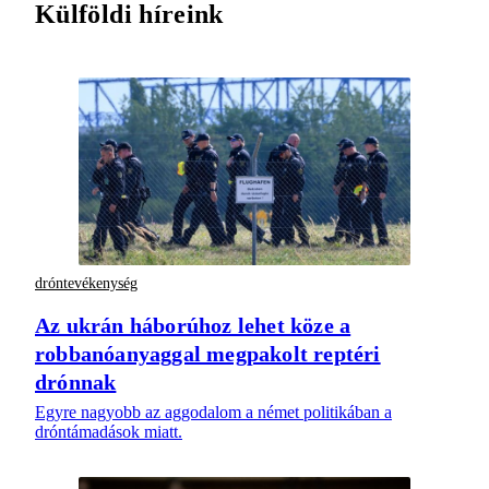
Külföldi híreink
dróntevékenység
Az ukrán háborúhoz lehet köze a
robbanóanyaggal megpakolt reptéri
drónnak
Egyre nagyobb az aggodalom a német politikában a
dróntámadások miatt.