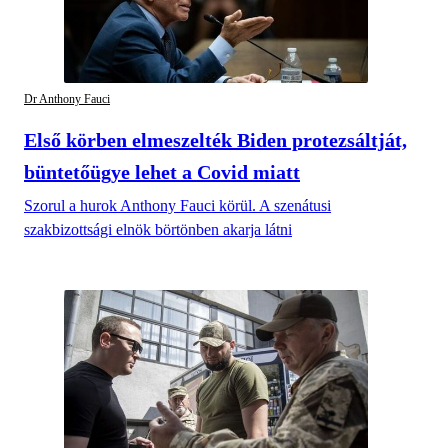
Dr Anthony Fauci
Első körben elmeszelték Biden protezsáltját,
büntetőügye lehet a Covid miatt
Szorul a hurok Anthony Fauci körül. A szenátusi
szakbizottsági elnök börtönben akarja látni