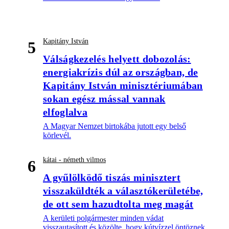
Kapitány István
5
Válságkezelés helyett dobozolás:
energiakrízis dúl az országban, de
Kapitány István minisztériumában
sokan egész mással vannak
elfoglalva
A Magyar Nemzet birtokába jutott egy belső
körlevél.
kátai - németh vilmos
6
A gyűlölködő tiszás minisztert
visszaküldték a választókerületébe,
de ott sem hazudtolta meg magát
A kerületi polgármester minden vádat
visszautasított és közölte, hogy kútvízzel öntöznek,