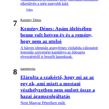
elkerülvén a még nagyobb kárt.
Kemény Dénes
7
Kemény Dénes: Apám ölelésében
benne volt hetven év és a remény,
hogy nem az utolsó
A három olimpián aranyérmes vízilabda-válogatott
legendás szövetségi kapitánya az édesapja
elvesztéséről is beszélt lapunknak.
napenergia
8
Elárulta a szakértő, hogy mi az az
egy ok, ami miatt a mostani
vészhelyzetben nem omlott össze a
hazai áramszolgáltatás
Nem Magyar Péteréken múlt.