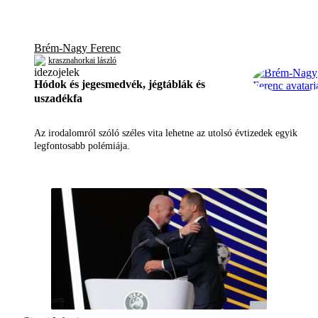
Brém-Nagy Ferenc
krasznahorkai lászló
Hódok és jegesmedvék, jégtáblák és
uszadékfa
Az irodalomról szóló széles vita lehetne az utolsó évtizedek egyik
legfontosabb polémiája.