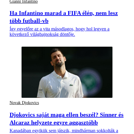
Gianni Infantino
Ha Infantino marad a FIFA élén, nem lesz
több futball-vb
Így egyelőre az a vita másodlagos, hogy hol legyen a
következő világbajnokság döntője.
Novak Djokovics
Djokovics saját maga ellen beszél? Sinner és
Alcaraz helyzete egyre aggasztóbb
Kanadában egyikük sem játszik, mindhárman sokkolták a