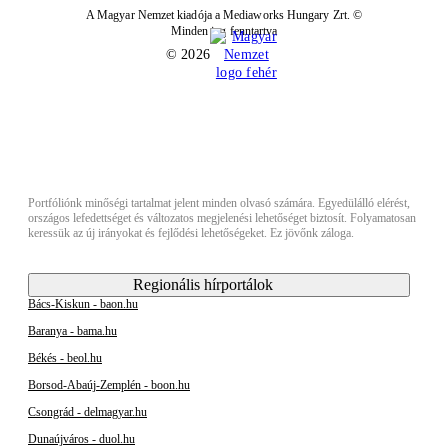
A Magyar Nemzet kiadója a Mediaworks Hungary Zrt. ©
Minden jog fenntartva
© 2026
Portfóliónk minőségi tartalmat jelent minden olvasó számára. Egyedülálló elérést,
országos lefedettséget és változatos megjelenési lehetőséget biztosít. Folyamatosan
keressük az új irányokat és fejlődési lehetőségeket. Ez jövőnk záloga.
Regionális hírportálok
Bács-Kiskun - baon.hu
Baranya - bama.hu
Békés - beol.hu
Borsod-Abaúj-Zemplén - boon.hu
Csongrád - delmagyar.hu
Dunaújváros - duol.hu