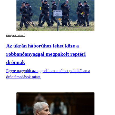
ukrajnai háború
Az ukrán háborúhoz lehet köze a
robbanóanyaggal megpakolt reptéri
drónnak
Egyre nagyobb az aggodalom a német politikában a
dróntámadások miatt.