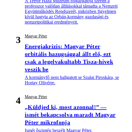
A Terror Háza Múzeum főigazgatója szerint a
professzor valótlan állításokkal támadta a Nemzeti
Együttműködés Rendszerét, miközben figyelmen
kívül hagyta az Orbán-kormány gazdasági és
nemzetpolitikai eredményeit.
Magyar Péter
3
Energiakrízis: Magyar Péter
orbitális hazugsággal állt elő, ezt
csak a legelvakultabb Tisza-hívek
veszik be
A kormányfő nem hallgatott se Szalai Piroskára, se
Hortay Olivérre.
Magyar Péter
4
„Küldjed ki, most azonnal!” —
ismét bekapcsolva maradt Magyar
Péter mikrofonja
Ismét őszintén beszélt Magyar Péter.