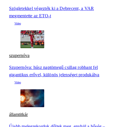
Szögletekkel végezték ki a Debrecent, a VAR
megmentette az ETO-t
szupernóva
Szupernóva: húsz naptömegű csillag robbant fel
gigantikus erővel, különös jelenséget produkálva
államtitkár
Újabb melegrekordok dőltek meg, enyhül a hőség –