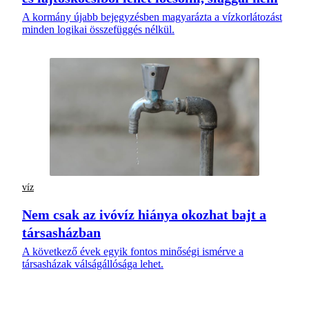
A kormány újabb bejegyzésben magyarázta a vízkorlátozást
minden logikai összefüggés nélkül.
víz
Nem csak az ivóvíz hiánya okozhat bajt a
társasházban
A következő évek egyik fontos minőségi ismérve a
társasházak válságállósága lehet.