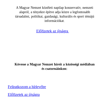
A Magyar Nemzet közéleti napilap konzervatív, nemzeti
alapról, a tényekre építve adja közre a legfontosabb
társadalmi, politikai, gazdasági, kulturális és sport témájú
információkat.
Előfizetek az újságra
Kövesse a Magyar Nemzet híreit a közösségi médiában
és csatornáinkon:
Feliratkozom a hírlevélre
Előfizetek az újságra