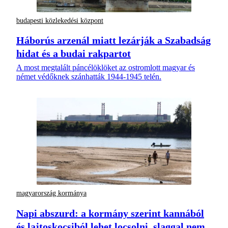
budapesti közlekedési központ
Háborús arzenál miatt lezárják a Szabadság
hidat és a budai rakpartot
A most megtalált páncélöklöket az ostromlott magyar és
német védőknek szánhatták 1944-1945 telén.
magyarország kormánya
Napi abszurd: a kormány szerint kannából
és lajtoskocsiból lehet locsolni, slaggal nem