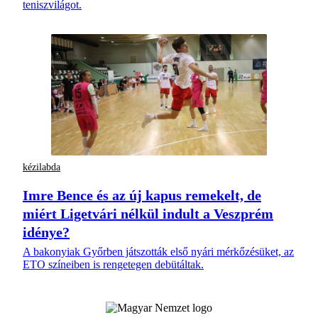
teniszvilágot.
kézilabda
Imre Bence és az új kapus remekelt, de
miért Ligetvári nélkül indult a Veszprém
idénye?
A bakonyiak Győrben játszották első nyári mérkőzésüket, az
ETO színeiben is rengetegen debütáltak.