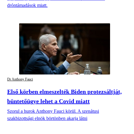
dróntámadások miatt.
Dr Anthony Fauci
Első körben elmeszelték Biden protezsáltját,
büntetőügye lehet a Covid miatt
Szorul a hurok Anthony Fauci körül. A szenátusi
szakbizottsági elnök börtönben akarja látni