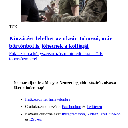
TCK
Kínzásért felelhet az ukrán toborzó, már
börtönből is jöhetnek a kollégái
Fókuszban a kényszersorozásról hírhedt ukrán TCK
toborzóemberei.
Ne maradjon le a Magyar Nemzet legjobb írásairól, olvassa
őket minden nap!
Iratkozzon fel hírlevelünkre
Csatlakozzon hozzánk
Facebookon
és
Twitteren
Kövesse csatornáinkat
Instagrammon
,
Videán
,
YouTube-on
és
RSS-en