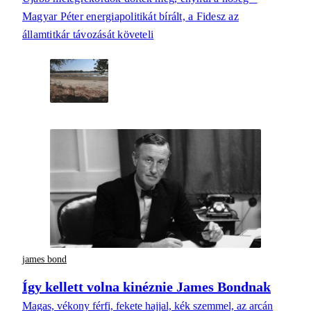
Magyar Péter energiapolitikát bírált, a Fidesz az
államtitkár távozását követeli
james bond
Így kellett volna kinéznie James Bondnak
Magas, vékony férfi, fekete hajjal, kék szemmel, az arcán