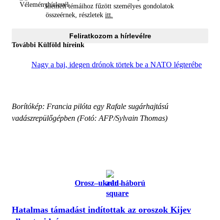
kiemelt témáihoz fűzött személyes gondolatok
összeérnek, részletek
itt.
Feliratkozom a hírlevélre
További Külföld híreink
Nagy a baj, idegen drónok törtek be a NATO légterébe
Borítókép: Francia pilóta egy Rafale sugárhajtású
vadászrepülőgépben (Fotó: AFP/Sylvain Thomas)
Orosz–ukrán háború
Hatalmas támadást indítottak az oroszok Kijev