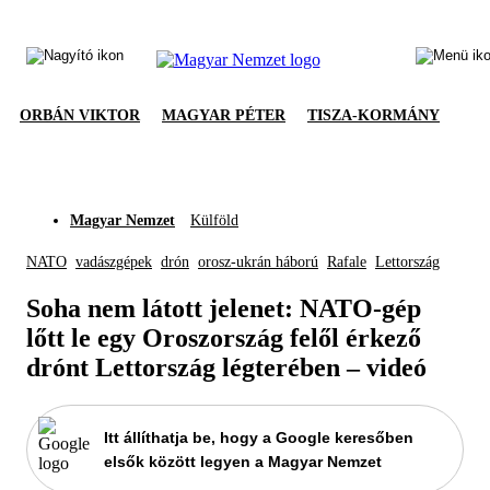
ORBÁN VIKTOR
MAGYAR PÉTER
TISZA-KORMÁNY
Magyar Nemzet
Külföld
NATO
vadászgépek
drón
orosz-ukrán háború
Rafale
Lettország
Soha nem látott jelenet: NATO-gép
lőtt le egy Oroszország felől érkező
drónt Lettország légterében – videó
Itt állíthatja be, hogy a Google keresőben
elsők között legyen a Magyar Nemzet