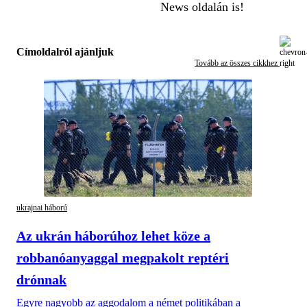
News oldalán is!
Címoldalról ajánljuk
Tovább az összes cikkhez
ukrajnai háború
Az ukrán háborúhoz lehet köze a
robbanóanyaggal megpakolt reptéri
drónnak
Egyre nagyobb az aggodalom a német politikában a