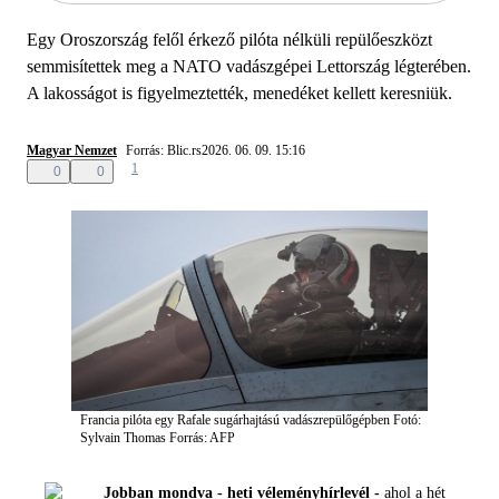
Egy Oroszország felől érkező pilóta nélküli repülőeszközt
semmisítettek meg a NATO vadászgépei Lettország légterében.
A lakosságot is figyelmeztették, menedéket kellett keresniük.
Magyar Nemzet
Forrás: Blic.rs
2026. 06. 09. 15:16
1
0
0
Francia pilóta egy Rafale sugárhajtású vadászrepülőgépben
Fotó:
Sylvain Thomas
Forrás: AFP
Jobban mondva - heti véleményhírlevél -
ahol a hét