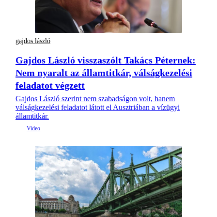
gajdos lászló
Gajdos László visszaszólt Takács Péternek:
Nem nyaralt az államtitkár, válságkezelési
feladatot végzett
Gajdos László szerint nem szabadságon volt, hanem
válságkezelési feladatot látott el Ausztriában a vízügyi
államtitkár.