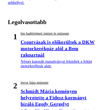
sebhellyel.
Legolvasottabb
hm hadtörténeti intézet és múzeum
1
Csontvázak is előkerültek a DKW
motorkerékpár alól a Bem
rakpartnál
Német katonák maradványai feküdtek a feltárt
motorkerékpár alatt.
terror háza múzeum
2
Schmidt Mária keményen
helyretette a Fidesz-kormányt
bíráló Egedy Gergelyt