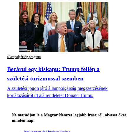
állampolgárság program
Bezárul egy kiskapu: Trump fellép a
születési turizmussal szemben
A születési jogon járó állampolgárság megszerzésének
korlátozásáról írt alá rendeletet Donald Trump.
Ne maradjon le a Magyar Nemzet legjobb írásairól, olvassa őket
minden nap!