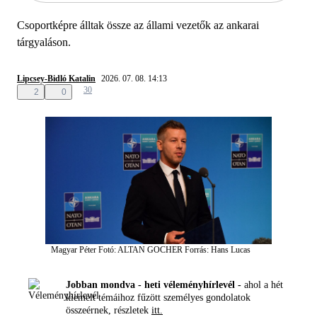
Csoportképre álltak össze az állami vezetők az ankarai
tárgyaláson.
Lipcsey-Bidló Katalin
2026. 07. 08. 14:13
30
2
0
Magyar Péter
Fotó: ALTAN GOCHER
Forrás: Hans Lucas
Jobban mondva - heti véleményhírlevél -
ahol a hét
kiemelt témáihoz fűzött személyes gondolatok
összeérnek, részletek
itt.