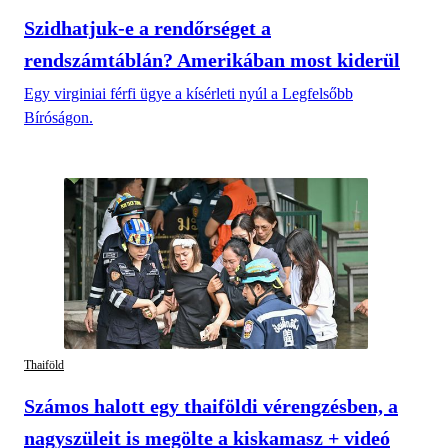
Szidhatjuk-e a rendőrséget a
rendszámtáblán? Amerikában most kiderül
Egy virginiai férfi ügye a kísérleti nyúl a Legfelsőbb
Bíróságon.
Thaiföld
Számos halott egy thaiföldi vérengzésben, a
nagyszüleit is megölte a kiskamasz + videó