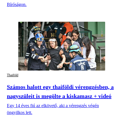
Bíróságon.
Thaiföld
Számos halott egy thaiföldi vérengzésben, a
nagyszüleit is megölte a kiskamasz + videó
Egy 14 éves fiú az elkövető, aki a vérengzés végén
öngyilkos lett.