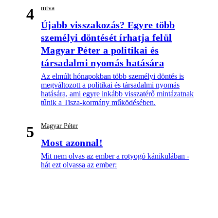
mtva
4
Újabb visszakozás? Egyre több
személyi döntését írhatja felül
Magyar Péter a politikai és
társadalmi nyomás hatására
Az elmúlt hónapokban több személyi döntés is
megváltozott a politikai és társadalmi nyomás
hatására, ami egyre inkább visszatérő mintázatnak
tűnik a Tisza-kormány működésében.
Magyar Péter
5
Most azonnal!
Mit nem olvas az ember a rotyogó kánikulában -
hát ezt olvassa az ember: