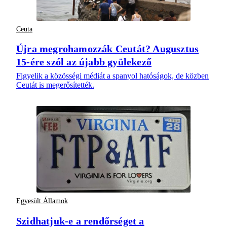
Ceuta
Újra megrohamozzák Ceutát? Augusztus
15-ére szól az újabb gyülekező
Figyelik a közösségi médiát a spanyol hatóságok, de közben
Ceutát is megerősítették.
Egyesült Államok
Szidhatjuk-e a rendőrséget a