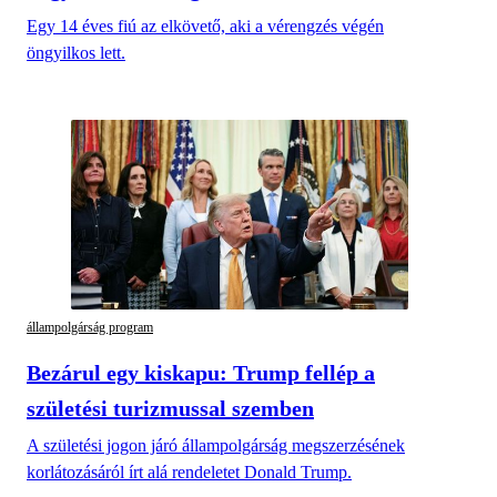
Egy 14 éves fiú az elkövető, aki a vérengzés végén
öngyilkos lett.
állampolgárság program
Bezárul egy kiskapu: Trump fellép a
születési turizmussal szemben
A születési jogon járó állampolgárság megszerzésének
korlátozásáról írt alá rendeletet Donald Trump.