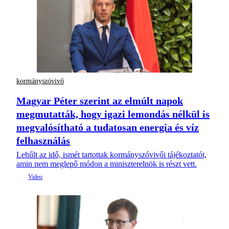
kormányszóvivő
Magyar Péter szerint az elmúlt napok
megmutatták, hogy igazi lemondás nélkül is
megvalósítható a tudatosan energia és víz
felhasználás
Lehűlt az idő, ismét tartottak kormányszóvivői tájékoztatót,
amin nem meglepő módon a miniszterelnök is részt vett.