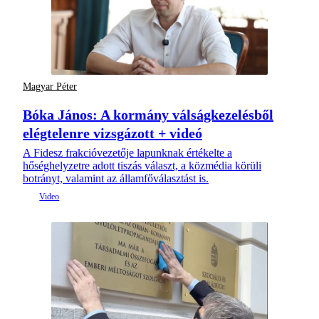
Magyar Péter
Bóka János: A kormány válságkezelésből
elégtelenre vizsgázott + videó
A Fidesz frakcióvezetője lapunknak értékelte a
hőséghelyzetre adott tiszás választ, a közmédia körüli
botrányt, valamint az államfőválasztást is.