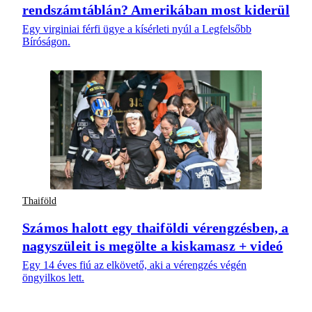
rendszámtáblán? Amerikában most kiderül
Egy virginiai férfi ügye a kísérleti nyúl a Legfelsőbb
Bíróságon.
Thaiföld
Számos halott egy thaiföldi vérengzésben, a
nagyszüleit is megölte a kiskamasz + videó
Egy 14 éves fiú az elkövető, aki a vérengzés végén
öngyilkos lett.