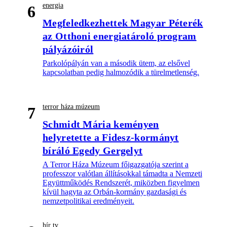
energia
6
Megfeledkezhettek Magyar Péterék
az Otthoni energiatároló program
pályázóiról
Parkolópályán van a második ütem, az elsővel
kapcsolatban pedig halmozódik a türelmetlenség.
terror háza múzeum
7
Schmidt Mária keményen
helyretette a Fidesz-kormányt
bíráló Egedy Gergelyt
A Terror Háza Múzeum főigazgatója szerint a
professzor valótlan állításokkal támadta a Nemzeti
Együttműködés Rendszerét, miközben figyelmen
kívül hagyta az Orbán-kormány gazdasági és
nemzetpolitikai eredményeit.
hír tv