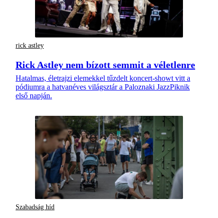
rick astley
Rick Astley nem bízott semmit a véletlenre
Hatalmas, életrajzi elemekkel tűzdelt koncert-showt vitt a
pódiumra a hatvanéves világsztár a Paloznaki JazzPiknik
első napján.
Szabadság híd