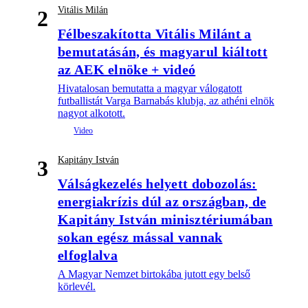
Vitális Milán
2
Félbeszakította Vitális Milánt a
bemutatásán, és magyarul kiáltott
az AEK elnöke + videó
Hivatalosan bemutatta a magyar válogatott
futballistát Varga Barnabás klubja, az athéni elnök
nagyot alkotott.
Kapitány István
3
Válságkezelés helyett dobozolás:
energiakrízis dúl az országban, de
Kapitány István minisztériumában
sokan egész mással vannak
elfoglalva
A Magyar Nemzet birtokába jutott egy belső
körlevél.