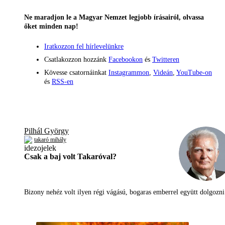
Ne maradjon le a Magyar Nemzet legjobb írásairól, olvassa
őket minden nap!
Iratkozzon fel hírlevelünkre
Csatlakozzon hozzánk
Facebookon
és
Twitteren
Kövesse csatornáinkat
Instagrammon
,
Videán
,
YouTube-on
és
RSS-en
Pilhál György
takaró mihály
Csak a baj volt Takaróval?
Bizony nehéz volt ilyen régi vágású, bogaras emberrel együtt dolgoz