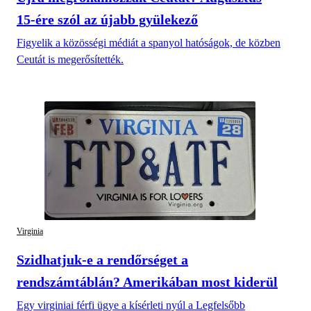
15-ére szól az újabb gyülekező
Figyelik a közösségi médiát a spanyol hatóságok, de közben
Ceutát is megerősítették.
Virginia
Szidhatjuk-e a rendőrséget a
rendszámtáblán? Amerikában most kiderül
Egy virginiai férfi ügye a kísérleti nyúl a Legfelsőbb