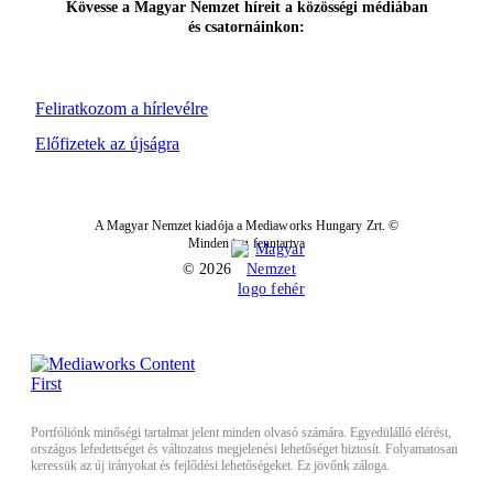
Kövesse a Magyar Nemzet híreit a közösségi médiában
és csatornáinkon:
Feliratkozom a hírlevélre
Előfizetek az újságra
A Magyar Nemzet kiadója a Mediaworks Hungary Zrt. ©
Minden jog fenntartva
© 2026
Portfóliónk minőségi tartalmat jelent minden olvasó számára. Egyedülálló elérést,
országos lefedettséget és változatos megjelenési lehetőséget biztosít. Folyamatosan
keressük az új irányokat és fejlődési lehetőségeket. Ez jövőnk záloga.