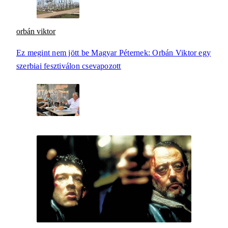
orbán viktor
Ez megint nem jött be Magyar Péternek: Orbán Viktor egy
szerbiai fesztiválon csevapozott