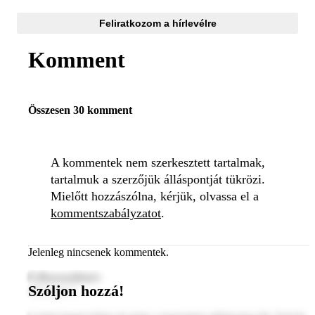
Feliratkozom a hírlevélre
Komment
Összesen 30 komment
A kommentek nem szerkesztett tartalmak,
tartalmuk a szerzőjük álláspontját tükrözi.
Mielőtt hozzászólna, kérjük, olvassa el a
kommentszabályzatot
.
Jelenleg nincsenek kommentek.
Felhasználónév
Szóljon hozzá!
2024. január 1.