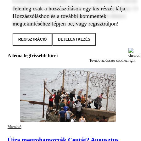
Lorem ipsum dolor sit amet, consectetur adipiscing elit. Sed do
Jelenleg csak a hozzászólások egy kis részét látja.
eiusmod tempor incididunt ut labore et dolore magna aliqua. Ut
Hozzászóláshoz és a további kommentek
enim ad minim veniam, quis nostrud exercitation ullamco
megtekintéséhez lépjen be, vagy regisztráljon!
laboris nisi ut aliquip ex ea commodo consequat.
REGISZTRÁCIÓ
BEJELENTKEZÉS
A téma legfrissebb hírei
Tovább az összes cikkhez
Marokkó
Újra megrohamozzák Ceutát? Augusztus