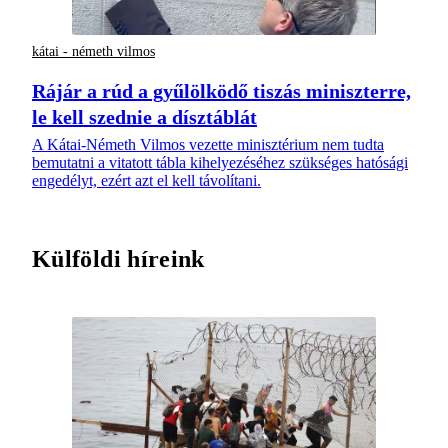
kátai - németh vilmos
Rájár a rúd a gyűlölködő tiszás miniszterre,
le kell szednie a dísztáblát
A Kátai-Németh Vilmos vezette minisztérium nem tudta
bemutatni a vitatott tábla kihelyezéséhez szükséges hatósági
engedélyt, ezért azt el kell távolítani.
Külföldi híreink