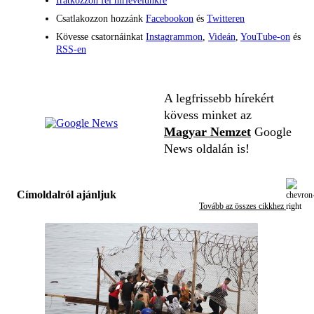
Iratkozzon fel hírlevelünkre
Csatlakozzon hozzánk
Facebookon
és
Twitteren
Kövesse csatornáinkat
Instagrammon
,
Videán
,
YouTube-on
és
RSS-en
A legfrissebb hírekért
kövess minket az
Magyar Nemzet
Google
News oldalán is!
Címoldalról ajánljuk
Tovább az összes cikkhez