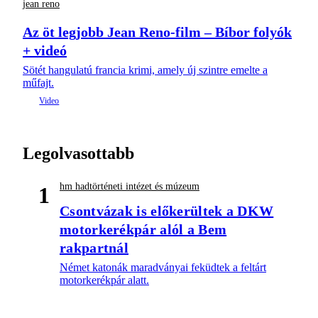
jean reno
Az öt legjobb Jean Reno-film – Bíbor folyók
+ videó
Sötét hangulatú francia krimi, amely új szintre emelte a
műfajt.
Legolvasottabb
hm hadtörténeti intézet és múzeum
1
Csontvázak is előkerültek a DKW
motorkerékpár alól a Bem
rakpartnál
Német katonák maradványai feküdtek a feltárt
motorkerékpár alatt.