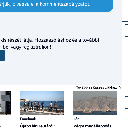
érjük, olvassa el a
kommentszabályzatot
.
kis részét látja. Hozzászóláshoz és a további
be, vagy regisztráljon!
S
Tovább az összes cikkhez
Facebook
Irán
4
Újabb hír Ceutáról:
Végre megállapodás