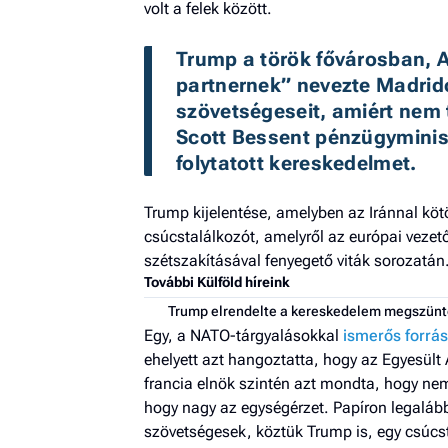
volt a felek között.
Trump a török ​​fővárosban,
partnernek” nevezte Madrido
szövetségeseit, amiért nem t
Scott Bessent pénzügyminiszt
folytatott kereskedelmet. 
Trump kijelentése, amelyben az Iránnal kötöt
csúcstalálkozót, amelyről az európai vezető
szétszakításával fenyegető viták sorozatán
További Külföld híreink
Trump elrendelte a kereskedelem megszünt
Egy, a NATO-tárgyalásokkal
ismerős forrás
ehelyett azt hangoztatta, hogy az Egyesü
francia elnök szintén azt mondta, hogy nem
hogy nagy az egységérzet. Papíron legalább
szövetségesek, köztük Trump is, egy csúcst