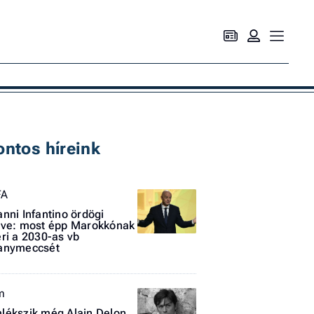
Ke
ontos híreink
FA
anni Infantino ördögi
rve: most épp Marokkónak
éri a 2030-as vb
anymeccsét
lm
lékszik még Alain Delon