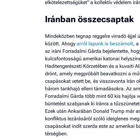
elkötelezettségüket” a kollektív védelem ir
Iránban összecsaptak
Mindeközben tegnap reggelre virradó éjjel 
között. Ahogy
arról lapunk is beszámolt
, a
az iráni Forradalmi Gárda bejelentette, ho
kulcsfontosságú amerikai katonai helyszín
Haditengerészeti Körzetében és a kuvaiti Al
drónt, amely megpróbált beavatkozni a mű
csapásokat vetett be, és visszavonta Irán 
három tankhajó elleni támadásokra. Az am
Forradalmi Gárda több mint 60 kis hajója v
büntetést szabjanak ki Iránra a tűzszünete
Ezek után Ankarában Donald Trump már arr
konfliktus lezárásáról szóló ideiglenes meg
csapásokat indít szerda este az amerikai b
térségben.