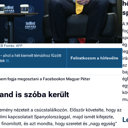
h
s
A 
fo
sp
ég
OEB
Forrás: AFP
le
 -
ahol a hét kiemelt témáihoz fűzött
ir
Feliratkozom a hírlevélre
etek
itt.
az
ba
ég
t nem fogja megosztani a Facebookon Magyar Péter
eg
kö
and is szóba került
mu
emény nézeteit a csúcstalálkozón. Először követelte, hogy az
lmi kapcsolatait Spanyolországgal, majd ismét kifejezte,
L
 finomított, és azt mondta, hogy szeretet és „nagy egység”