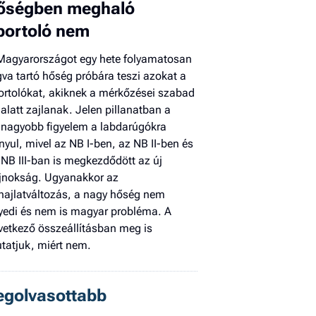
őségben meghaló
El
portoló nem
az
új
Magyarországot egy hete folyamatosan
gva tartó hőség próbára teszi azokat a
ortolókat, akiknek a mérkőzései szabad
 alatt zajlanak. Jelen pillanatban a
gnagyobb figyelem a labdarúgókra
ányul, mivel az NB I-ben, az NB II-ben és
 NB III-ban is megkezdődött az új
jnokság. Ugyanakkor az
hajlatváltozás, a nagy hőség nem
yedi és nem is magyar probléma. A
vetkező összeállításban meg is
tatjuk, miért nem.
egolvasottabb