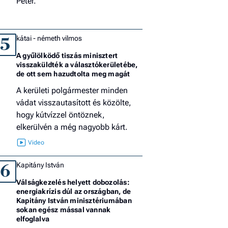
Péter.
kátai - németh vilmos
5
A gyűlölködő tiszás minisztert
visszaküldték a választókerületébe,
de ott sem hazudtolta meg magát
A kerületi polgármester minden
vádat visszautasított és közölte,
hogy kútvízzel öntöznek,
elkerülvén a még nagyobb kárt.
Kapitány István
6
Válságkezelés helyett dobozolás:
energiakrízis dúl az országban, de
Kapitány István minisztériumában
sokan egész mással vannak
elfoglalva