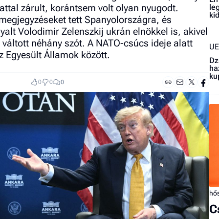
attal zárult, korántsem volt olyan nyugodt.
le
ki
megjegyzéseket tett Spanyolországra, és
yalt Volodimir Zelenszkij ukrán elnökkel is, akivel
váltott néhány szót. A NATO-csúcs ideje alatt
UE
z Egyesült Államok között.
Dz
ha
ku
0
0
0
hő
C