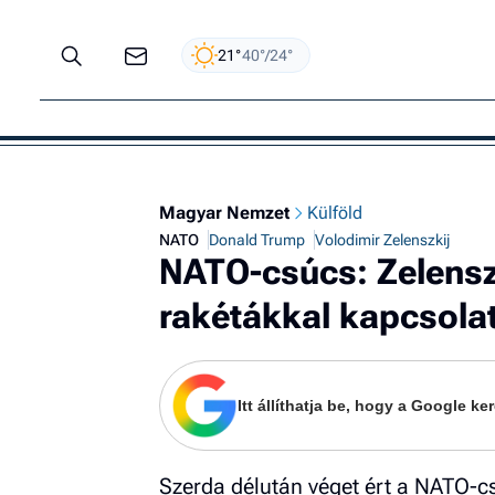
21°
40°/24°
Magyar Nemzet
Külföld
NATO
Donald Trump
Volodimir Zelenszkij
NATO-csúcs: Zelenszk
rakétákkal kapcsola
Itt állíthatja be, hogy a Google 
Szerda délután véget ért a NATO-c