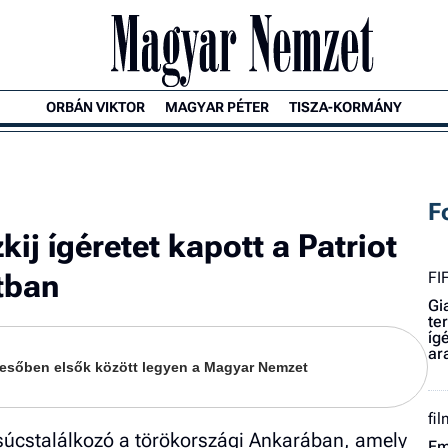
ORBÁN VIKTOR
MAGYAR PÉTER
TISZA-KORMÁNY
F
ij ígéretet kapott a Patriot
tban
FI
Gi
te
íg
ar
keresőben elsők között legyen a Magyar Nemzet
fi
súcstalálkozó a törökországi Ankarában, amely
Em