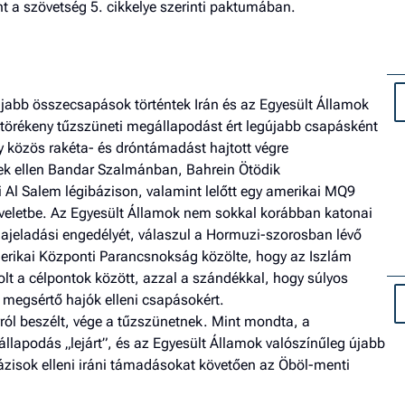
ánt a szövetség 5. cikkelye szerinti paktumában.
újabb összecsapások történtek Irán és az Egyesült Államok
 törékeny tűzszüneti megállapodást ért legújabb csapásként
gy közös rakéta- és dróntámadást hajtott végre
ek ellen Bandar Szalmánban, Bahrein Ötödik
i Al Salem légibázison, valamint lelőtt egy amerikai MQ9
veletbe. Az Egyesült Államok nem sokkal korábban katonai
olajeladási engedélyét, válaszul a Hormuzi-szorosban lévő
erikai Központi Parancsnokság közölte, hogy az Iszlám
olt a célpontok között, azzal a szándékkal, hogy súlyos
t megsértő hajók elleni csapásokért.
ól beszélt, vége a tűzszünetnek. Mint mondta, a
állapodás „lejárt”, és az Egyesült Államok valószínűleg újabb
ázisok elleni iráni támadásokat követően az Öböl-menti