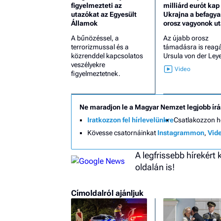
figyelmezteti az
milliárd eurót kap
utazókat az Egyesült
Ukrajna a befagya
Államok
orosz vagyonok u
A bűnözéssel, a
Az újabb orosz
terrorizmussal és a
támadásra is reagá
közrenddel kapcsolatos
Ursula von der Ley
veszélyekre
figyelmeztetnek.
Ne maradjon le a Magyar Nemzet legjobb írá
Iratkozzon fel hírlevelünkre
Csatlakozzon 
Kövesse csatornáinkat
Instagrammon
,
Vid
A legfrissebb hírekért
oldalán is!
Címoldalról ajánljuk