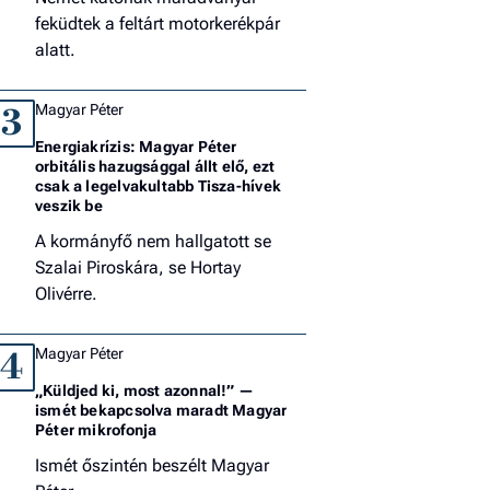
feküdtek a feltárt motorkerékpár
alatt.
Magyar Péter
3
Energiakrízis: Magyar Péter
orbitális hazugsággal állt elő, ezt
csak a legelvakultabb Tisza-hívek
veszik be
A kormányfő nem hallgatott se
Szalai Piroskára, se Hortay
Olivérre.
Magyar Péter
4
„Küldjed ki, most azonnal!” —
ismét bekapcsolva maradt Magyar
Péter mikrofonja
Ismét őszintén beszélt Magyar