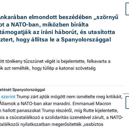
 Ankarában elmondott beszédében „szörnyű 
t a NATO-ban, miközben bírálta 
ámogatják az iráni háborút, és utasította 
ert, hogy állítsa le a Spanyolországgal 
t törékeny tűzszünet végét is bejelentette, felkavarta a
k azt remélték, hogy túllép a katonai szövetség
.
etését Spanyolországgal
 szerint
Trump zárt ajtók mögött nem ismételte meg kritikáit,
lt Államok a NATO-ban akar maradni. Emmanuel Macron
 hallott panaszokat Trump részéről, míg Rutte kijelentette,
is a csúcstalálkozó a szolidaritás üzenetével zárult, a NATO-
alálkozói nyilatkozatban megerősítették „vasbiztos