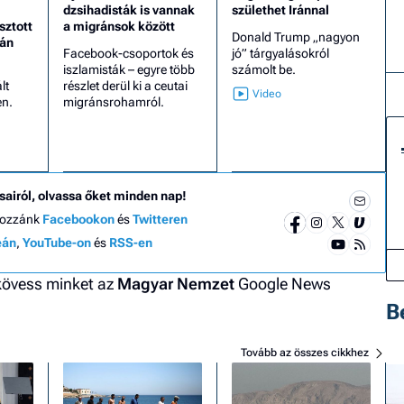
dzsihadisták is vannak
születhet Iránnal
sztott
a migránsok között
Donald Trump „nagyon
tán
Facebook-csoportok és
jó” tárgyalásokról
iszlamisták – egyre több
számolt be.
lt
részlet derül ki a ceutai
en.
migránsrohamról.
sairól, olvassa őket minden nap!
hozzánk
Facebookon
és
Twitteren
eán
,
YouTube-on
és
RSS-en
 kövess minket az
Magyar Nemzet
Google News
B
Tovább az összes cikkhez