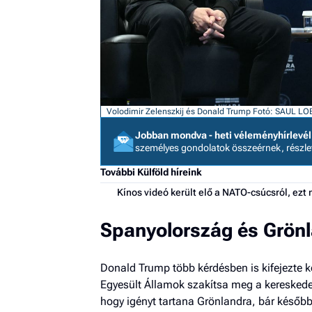
Volodimir Zelenszkij és Donald Trump
Fotó: SAUL L
Jobban mondva - heti véleményhírlevél
személyes gondolatok összeérnek, részl
További Külföld híreink
Kínos videó került elő a NATO-csúcsról, ez
Spanyolország és Grönl
Donald Trump több kérdésben is kifejezte k
Egyesült Államok szakítsa meg a kereskede
hogy igényt tartana Grönlandra, bár később