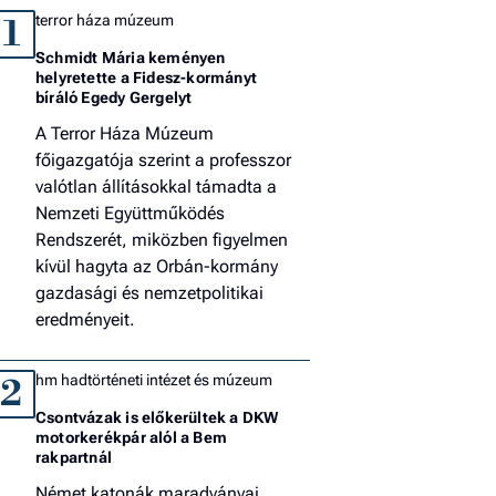
terror háza múzeum
1
Schmidt Mária keményen
helyretette a Fidesz-kormányt
bíráló Egedy Gergelyt
A Terror Háza Múzeum
főigazgatója szerint a professzor
valótlan állításokkal támadta a
Nemzeti Együttműködés
Rendszerét, miközben figyelmen
kívül hagyta az Orbán-kormány
gazdasági és nemzetpolitikai
eredményeit.
hm hadtörténeti intézet és múzeum
2
Csontvázak is előkerültek a DKW
motorkerékpár alól a Bem
rakpartnál
Német katonák maradványai