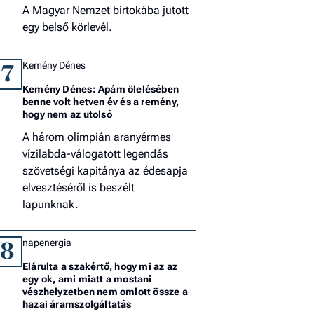
A Magyar Nemzet birtokába jutott
egy belső körlevél.
Kemény Dénes
7
Kemény Dénes: Apám ölelésében
benne volt hetven év és a remény,
hogy nem az utolsó
A három olimpián aranyérmes
vízilabda-válogatott legendás
szövetségi kapitánya az édesapja
elvesztéséről is beszélt
lapunknak.
napenergia
8
Elárulta a szakértő, hogy mi az az
egy ok, ami miatt a mostani
vészhelyzetben nem omlott össze a
hazai áramszolgáltatás