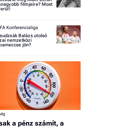
gnagyobb filmjeire? Most
derül!
FA Konferencialiga
sudzsák Balázs utolsó
zai nemzetközi
I
pameccse jön?
E
G
P
Jobba
- heti
vélem
ség
Fel
sak a pénz számít, a
a hí