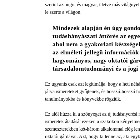
szerint az angol és magyar, illetve más világnyelv
le szerte a világon.
Mindezek alapján én úgy gondol
tudásbányászati áttörés az egye
ahol nem a gyakorlati készsége
az elméleti jellegű információk 
hagyományos, nagy oktatói gárdá
társadalomtudományi és a jogi
Ez ugyanis csak azt legitimálja, hogy a heti né
járva ismereteket gyűjtenek, és hosszú-hosszú h
tanulmányokba és könyvekbe rögzítik.
Ez alól húzza ki a szőnyeget az új tudásnyerési 
ismeretek átadását ezeken a szakokon kényelmese
szemeszterekben két-három alkalommal elég lenn
oktatói gárdával. Azt, hogy ki lenne az, aki egyb