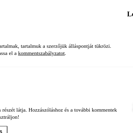
L
talmak, tartalmuk a szerzőjük álláspontját tükrözi.
assa el a
kommentszabályzatot
.
s részét látja. Hozzászóláshoz és a további kommentek
ztráljon!
S