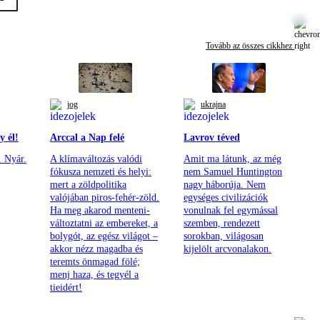
Tovább az összes cikkhez
jog
ukrajna
y él!
Arccal a Nap felé
Lavrov téved
. Nyár.
A klímaváltozás valódi
Amit ma látunk, az még
fókusza nemzeti és helyi:
nem Samuel Huntington
mert a zöldpolitika
nagy háborúja. Nem
valójában piros-fehér-zöld.
egységes civilizációk
Ha meg akarod menteni-
vonulnak fel egymással
változtatni az embereket, a
szemben, rendezett
bolygót, az egész világot –
sorokban, világosan
akkor nézz magadba és
kijelölt arcvonalakon.
teremts önmagad fölé;
menj haza, és tegyél a
tieidért!