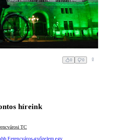
0
0
0
ontos híreink
rencvárosi TC
abb Ferencváros-győzelem egy