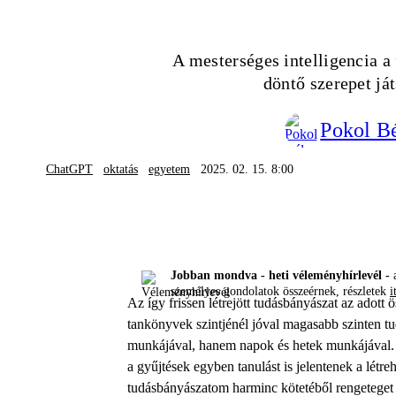
A mesterséges intelligencia a 
döntő szerepet ját
Pokol B
ChatGPT
oktatás
egyetem
2025. 02. 15. 8:00
Jobban mondva - heti véleményhírlevél -
a
személyes gondolatok összeérnek, részletek
i
Az így frissen létrejött tudásbányászat az adott
tankönyvek szintjénél jóval magasabb szinten t
munkájával, hanem napok és hetek munkájával. 
a gyűjtések egyben tanulást is jelentenek a létr
tudásbányászatom harminc kötetéből rengeteget t