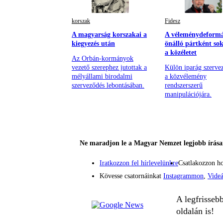
korszak
Fidesz
A magyarság korszakai a
A véleménydeformál
kiegyezés után
önálló pártként so
a közéletet
Az Orbán-kormányok
vezető szerephez jutottak a
Külön iparág szerve
mélyállami birodalmi
a közvélemény
szerveződés lebontásában.
rendszerszerű
manipulációjára.
Ne maradjon le a Magyar Nemzet legjobb írásai
Iratkozzon fel hírlevelünkre
Csatlakozzon h
Kövesse csatornáinkat
Instagrammon
,
Vide
A legfrisseb
oldalán is!