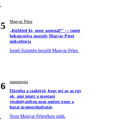
Magyar Péter
5
„Küldjed ki, most azonnal!” — ismét
bekapcsolva maradt Magyar Péter
mikrofonja
Ismét őszintén beszélt Magyar Péter.
napenergia
6
Elárulta a szakértő, hogy mi az az egy
ok, ami miatt a mostani
vészhelyzetben nem omlott össze a
hazai áramszolgáltatás
Nem Magyar Péteréken múlt.