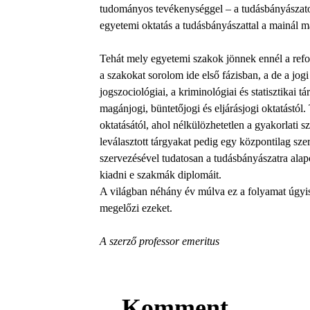
tudományos tevékenységgel – a tudásbányászaton 
egyetemi oktatás a tudásbányászattal a mainál m
Tehát mely egyetemi szakok jönnek ennél a refo
a szakokat sorolom ide első fázisban, a de a jogi
jogszociológiai, a kriminológiai és statisztikai 
magánjogi, büntetőjogi és eljárásjogi oktatástól
oktatásától, ahol nélkülözhetetlen a gyakorlati
leválasztott tárgyakat pedig egy központilag sz
szervezésével tudatosan a tudásbányászatra alapo
kiadni e szakmák diplomáit.
A világban néhány év múlva ez a folyamat úgyis 
megelőzi ezeket.
A szerző professor emeritus
Komment