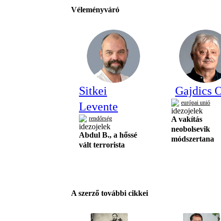
Véleményváró
Sitkei
Gajdics O
európai unió
Levente
rendőrség
A vakítás
neobolsevik
Abdul B., a hőssé
módszertana
vált terrorista
A szerző további cikkei