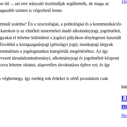
Ti
túl –, azt erre irányuló ösztöndíjak segíthetnék, de maga az
agasabb szinten is végezhető lenne.
rmnál számba? Én a szociológiai, a politológiai és a kommunikációs
 karokon is az elméleti ismereteket átadó alkotmányjogi, jogelméleti,
tárgyakat el lehetne különíteni a jogászi pályákon ténylegesen használt
. Továbbá a közigazgatásjogi (pénzügyi jogi), munkajogi tárgyak
 szeminárium a jogdogmatikai kategóriák megértéséhez. Az így
ervezett társadalomtudományi, alkotmányjogi és jogelméleti központ
zva lehetne oktatni, alapvetően távoktatásra építve ezt, és így
végbemegy, így esetleg sok érdeket is sértő javaslatom csak
hu
E
m
Nem