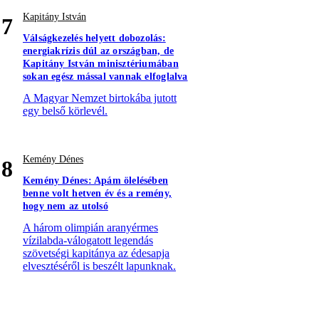
Kapitány István
7
Válságkezelés helyett dobozolás:
energiakrízis dúl az országban, de
Kapitány István minisztériumában
sokan egész mással vannak elfoglalva
A Magyar Nemzet birtokába jutott
egy belső körlevél.
Kemény Dénes
8
Kemény Dénes: Apám ölelésében
benne volt hetven év és a remény,
hogy nem az utolsó
A három olimpián aranyérmes
vízilabda-válogatott legendás
szövetségi kapitánya az édesapja
elvesztéséről is beszélt lapunknak.