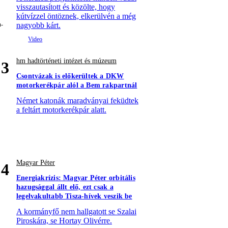
visszautasított és közölte, hogy
kútvízzel öntöznek, elkerülvén a még
nagyobb kárt.
hm hadtörténeti intézet és múzeum
3
Csontvázak is előkerültek a DKW
motorkerékpár alól a Bem rakpartnál
Német katonák maradványai feküdtek
a feltárt motorkerékpár alatt.
Magyar Péter
4
Energiakrízis: Magyar Péter orbitális
hazugsággal állt elő, ezt csak a
legelvakultabb Tisza-hívek veszik be
A kormányfő nem hallgatott se Szalai
Piroskára, se Hortay Olivérre.