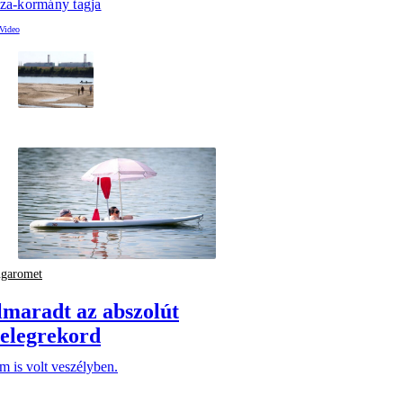
sza-kormány tagja
ngaromet
lmaradt az abszolút
elegrekord
 is volt veszélyben.