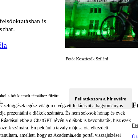
felsőoktatásban is
szhat.
éla
Fotó: Koszticsák Szilárd
hol a hét kiemelt témáihoz fűzött
Feliratkozom a hírlevélre
tt.
F
 összefüggések egész világon elvégzett feltárásait a hagyományos
udja prezentálni a diákok számára. És nem sok-sok hónap és évek
Ráadásul ebbe a ChatGPT révén a diákok is bevonhatók, hisz ezek
Fe
ehozóik számára. Én például a tavaly májusa óta elkezdett
anultam, amellett, hogy az Academia.edu portál visszajelzései
Új