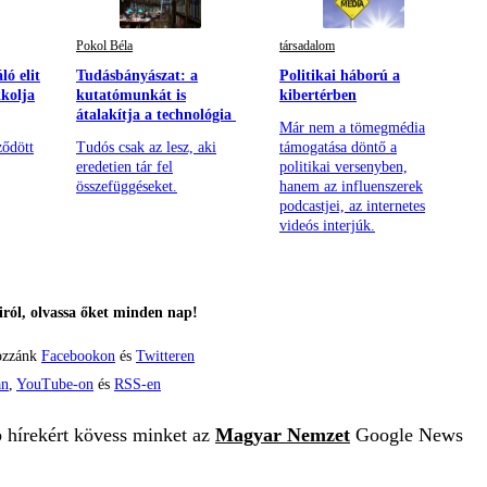
Pokol Béla
társadalom
ó elit
Tudásbányászat: a
Politikai háború a
kkolja
kutatómunkát is
kibertérben
átalakítja a technológia
Már nem a tömegmédia
ződött
Tudós csak az lesz, aki
támogatása döntő a
eredetien tár fel
politikai versenyben,
összefüggéseket.
hanem az influenszerek
podcastjei, az internetes
videós interjúk.
ról, olvassa őket minden nap!
ozzánk
Facebookon
és
Twitteren
án
,
YouTube-on
és
RSS-en
b hírekért kövess minket az
Magyar Nemzet
Google News