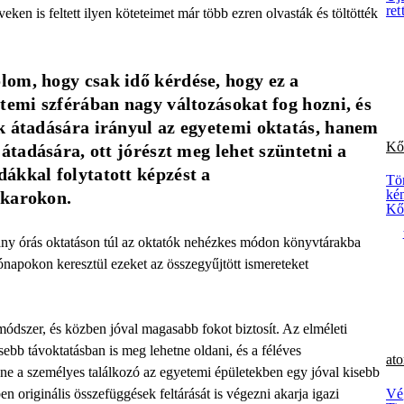
ret
eken is feltett ilyen köteteimet már több ezren olvasták és töltötték
om, hogy csak idő kérdése, hogy ez a 
temi szférában nagy változásokat fog hozni, és 
k átadására irányul az egyetemi oktatás, hanem 
Kő
átadására, ott jórészt meg lehet szüntetni a 
kkal folytatott képzést a 
Tör
kén
 karokon.
Kő
hány órás oktatáson túl az oktatók nehézkes módon könyvtárakba
ónapokon keresztül ezeket az összegyűjtött ismereteket
módszer, és közben jóval magasabb fokot biztosít. Az elméleti
bb távoktatásban is meg lehetne oldani, és a féléves
at
e a személyes találkozó az egyetemi épületekben egy jóval kisebb
Vé
en originális összefüggések feltárását is végezni akarja igazi