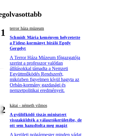
egolvasottabb
terror háza múzeum
1
Schmidt Mária keményen helyretette
a Fidesz-kormányt bíráló Egedy
Gergelyt
A Terror Háza Múzeum főigazgatója
szerint a professzor valótlan
állításokkal támadta a Nemzeti
Együttműködés Rendszerét,
miközben figyelmen kívül hagyta az
Orbán-kormány gazdasági és
nemzetpolitikai eredményeit.
kátai - németh vilmos
2
A gyűlölködő tiszás minisztert
visszaküldték a választókerületébe, de
ott sem hazudtolta meg magát
A kerületi polgármester minden vádat