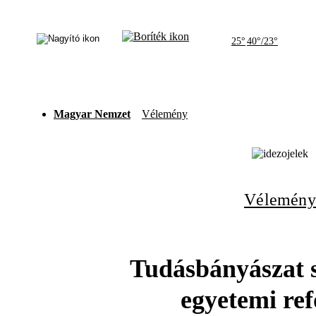
25°
40°/23°
Magyar Nemzet
Vélemény
Vélemény
Tudásbányászat s
egyetemi re