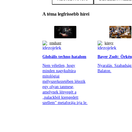
A téma legfrissebb hírei
rendszer
könyv
Globális techno-hatalom
Bayer Zsolt: Örkén
Nem véletlen, hogy
Nyaralás. Szabadság
minden nagykultúra
Balaton.
mitológiai
mélyszerkezetében létezik
egy olyan tanmese,
amelynek lényegét a
„palackból kiengedett
szellem” metaforája írja le.