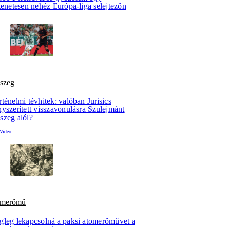
tenetesen nehéz Európa-liga selejtezőn
szeg
ténelmi tévhitek: valóban Jurisics
yszerített visszavonulásra Szulejmánt
szeg alól?
omerőmű
gleg lekapcsolná a paksi atomerőművet a