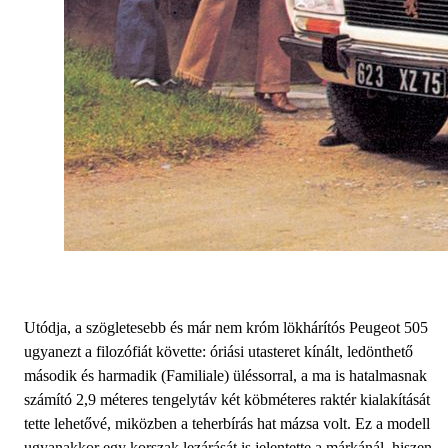
Utódja, a szögletesebb és már nem króm lökhárítós Peugeot 505
ugyanezt a filozófiát követte: óriási utasteret kínált, ledönthető
második és harmadik (Familiale) üléssorral, a ma is hatalmasnak
számító 2,9 méteres tengelytáv két köbméteres raktér kialakítását
tette lehetővé, miközben a teherbírás hat mázsa volt. Ez a modell
ugyanakkor egy korszak lezárását is jelentette a márkánál, hiszen