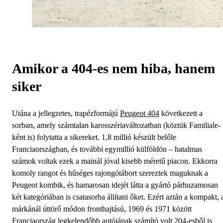
Amikor a 404-es nem hiba, hanem
siker
Utána a jellegzetes, trapézformájú
Peugeot 404
következett a
sorban, amely számtalan karosszériaváltozatban (köztük Familiale-
ként is) folytatta a sikereket. 1,8 millió készült belőle
Franciaországban, és további egymillió külföldön – hatalmas
számok voltak ezek a mainál jóval kisebb méretű piacon. Ekkorra
komoly rangot és hűséges rajongótábort szereztek maguknak a
Peugeot kombik, és hamarosan idejét látta a gyártó párhuzamosan
két kategóriában is csatasorba állítani őket. Ezért aztán a kompakt, 
márkánál úttörő módon fronthajtású, 1969 és 1971 között
Franciaország legkelendőbb autójának számító volt 204-esből is