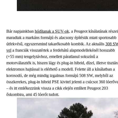
Bár napjainkban
hódítanak a SUV-ok,
a Peugeot kínálatának részei
maradtak a markáns formájú és alacsony építésük miatt sportosabb
útfekvésű, egyszersmind takarékosabb kombik. Az aktuális
308 SW
vel
a franciák visszatértek a ferdehátú alapmodellekénél hosszabb
(+55 mm) tengelytávhoz, emellett páratlanul sokszínű a
motorválaszték is, hiszen lágy és plug-in hibrid, dízel, illetve tisztán
elektromos hajtással is elérhető a modell. Felette áll a kínálatban a
korosodó, de még mindig izgalmas formájú 508 SW, melyből az
összkerekes, plug-in hibrid PSE kivitel jelenti a csúcsot 360 lóerőve
– és itt emlékezzünk vissza a cikk elején említett Peugeot 203
őskombira, ami 45 lóerőt tudott.