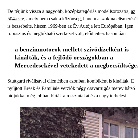
De térjünk vissza a nagyobb, középkategóriás modellsorozatra,
az
504-esre,
amely nem csak a közönség, hanem a szakma elismerését
is bezsebelte, hiszen 1969-ben az Év Autója lett Európában. Igen
robosztus és megbízható szerkezet volt, elődjeihez hasonlóan
a benzinmotorok mellett szívódízelként is 
kínálták, és a fejlődő országokban a 
Mercedesekével vetekedett a megbecsültsége
Stuttgarti riválisával ellentétben azonban kombiként is kínálták. E
nyújtott Break és Familiale verziók négy csavarrugós merev hátsó
hídjukkal még jobban bírták a rossz utakat és a nagy terhelést.