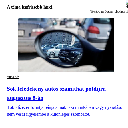
A téma legfrissebb hírei
Tovább az összes cikkhez
autós hír
Sok feledékeny autós számíthat pótdíjra
augusztus 8-án
Több tízezer forintja bánja annak, aki munkában vagy nyaraláson
nem veszi figyelembe a különleges szombatot.