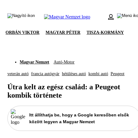
ORBÁN VIKTOR
MAGYAR PÉTER
TISZA-KORMÁNY
Magyar Nemzet
Autó-Motor
veterán autó
francia autógyár
hétüléses autó
kombi autó
Peugeot
Útra kelt az egész család: a Peugeot
kombik története
Itt állíthatja be, hogy a Google keresőben elsők
között legyen a Magyar Nemzet