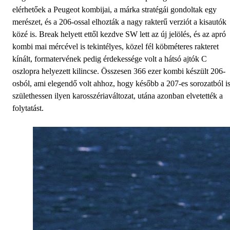
elérhetőek a Peugeot kombijai, a márka stratégái gondoltak egy
merészet, és a 206-ossal elhozták a nagy rakterű verziót a kisautók
közé is. Break helyett ettől kezdve SW lett az új jelölés, és az apró
kombi mai mércével is tekintélyes, közel fél köbméteres rakteret
kínált, formatervének pedig érdekessége volt a hátsó ajtók C
oszlopra helyezett kilincse. Összesen 366 ezer kombi készült 206-
osból, ami elegendő volt ahhoz, hogy később a 207-es sorozatból i
születhessen ilyen karosszériaváltozat, utána azonban elvetették a
folytatást.