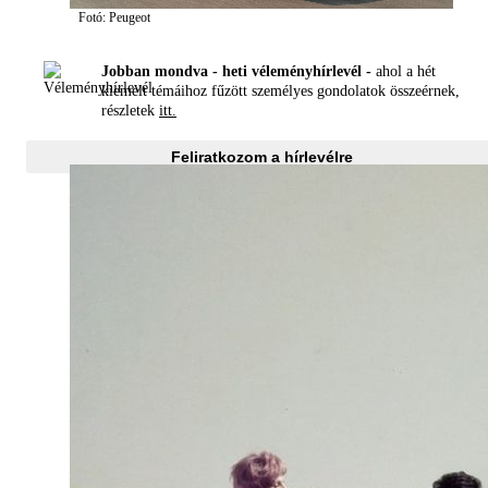
Fotó: Peugeot
Jobban mondva - heti véleményhírlevél -
ahol a hét
kiemelt témáihoz fűzött személyes gondolatok összeérnek,
részletek
itt.
Feliratkozom a hírlevélre