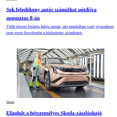
Sok feledékeny autós számíthat pótdíjra
augusztus 8-án
Több tízezer forintja bánja annak, aki munkában vagy nyaraláson
nem veszi figyelembe a különleges szombatot.
Skoda
Elindult a hétszemélyes Skoda-zászlóshajó