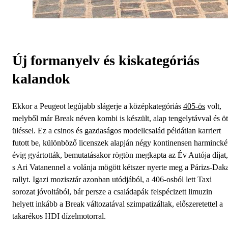
Új formanyelv és kiskategóriás
kalandok
Ekkor a Peugeot legújabb slágerje a középkategóriás
405-ös
volt,
melyből már Break néven kombi is készült, alap tengelytávval és öt
üléssel. Ez a csinos és gazdaságos modellcsalád példátlan karriert
futott be, különböző licenszek alapján négy kontinensen harmincké
évig gyártották, bemutatásakor rögtön megkapta az Év Autója díjat,
s Ari Vatanennel a volánja mögött kétszer nyerte meg a Párizs-Dak
rallyt. Igazi mozisztár azonban utódjából, a 406-osból lett Taxi
sorozat jóvoltából, bár persze a családapák felspécizett limuzin
helyett inkább a Break változatával szimpatizáltak, előszeretettel a
takarékos HDI dízelmotorral.