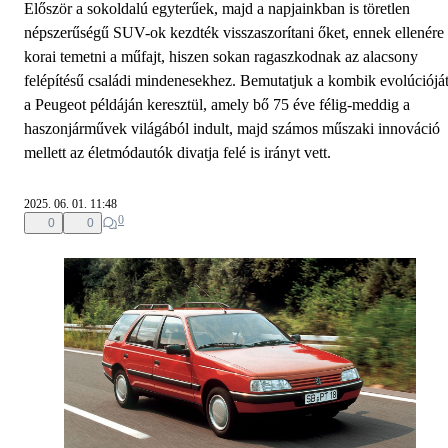
Először a sokoldalú egyterűek, majd a napjainkban is töretlen
népszerűségű SUV-ok kezdték visszaszorítani őket, ennek ellenére
korai temetni a műfajt, hiszen sokan ragaszkodnak az alacsony
felépítésű családi mindenesekhez. Bemutatjuk a kombik evolúciójá
a Peugeot példáján keresztül, amely bő 75 éve félig-meddig a
haszonjárművek világából indult, majd számos műszaki innováció
mellett az életmódautók divatja felé is irányt vett.
2025. 06. 01. 11:48
0
0
0