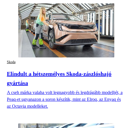
Skoda
Elindult a hétszemélyes Skoda-zászlóshajó
gyártása
A cseh márka valaha volt legnagyobb és legdrágább modelljét, a
Peaq-et ugyanazon a soron készítik, mint az Elroq, az Enyaq és
az Octavia modelleket.