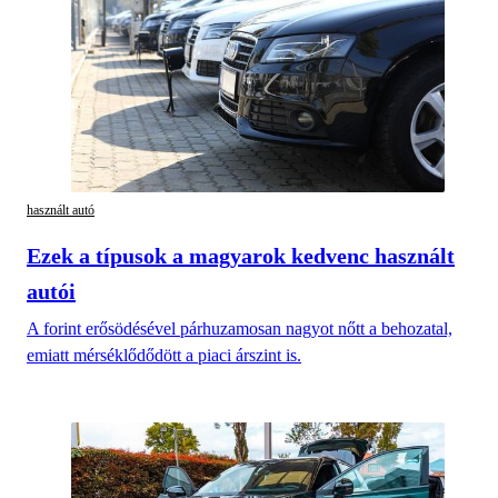
használt autó
Ezek a típusok a magyarok kedvenc használt
autói
A forint erősödésével párhuzamosan nagyot nőtt a behozatal,
emiatt mérséklődődött a piaci árszint is.