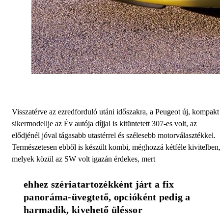
Visszatérve az ezredforduló utáni időszakra, a Peugeot új, kompakt
sikermodellje az Év autója díjjal is kitüntetett 307-es volt, az
elődjénél jóval tágasabb utastérrel és szélesebb motorválasztékkel.
Természetesen ebből is készült kombi, méghozzá kétféle kivitelben
melyek közül az SW volt igazán érdekes, mert
ehhez szériatartozékként járt a fix 
panoráma-üvegtető, opcióként pedig a 
harmadik, kivehető üléssor