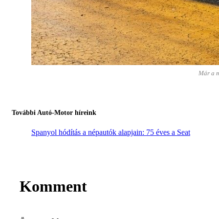
Már a m
További Autó-Motor híreink
Spanyol hódítás a népautók alapjain: 75 éves a Seat
Komment