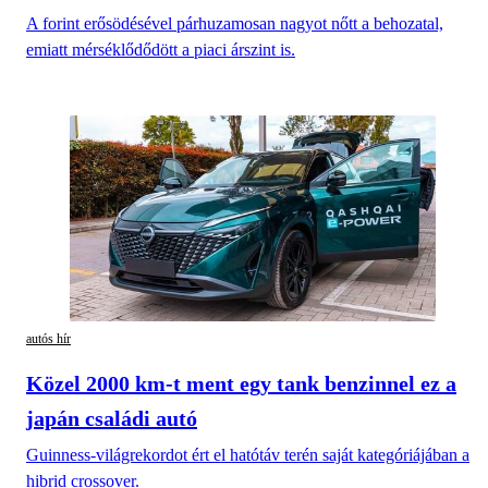
A forint erősödésével párhuzamosan nagyot nőtt a behozatal,
emiatt mérséklődődött a piaci árszint is.
autós hír
Közel 2000 km-t ment egy tank benzinnel ez a
japán családi autó
Guinness-világrekordot ért el hatótáv terén saját kategóriájában a
hibrid crossover.