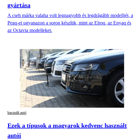
gyártása
A cseh márka valaha volt legnagyobb és legdrágább modelljét, a
Peaq-et ugyanazon a soron készítik, mint az Elroq, az Enyaq és
az Octavia modelleket.
használt autó
Ezek a típusok a magyarok kedvenc használt
autói