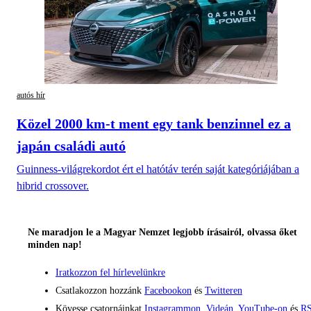
autós hír
Közel 2000 km-t ment egy tank benzinnel ez a
japán családi autó
Guinness-világrekordot ért el hatótáv terén saját kategóriájában a
hibrid crossover.
Ne maradjon le a Magyar Nemzet legjobb írásairól, olvassa őket
minden nap!
Iratkozzon fel hírlevelünkre
Csatlakozzon hozzánk
Facebookon
és
Twitteren
Kövesse csatornáinkat
Instagrammon
,
Videán
,
YouTube-on
és
RS