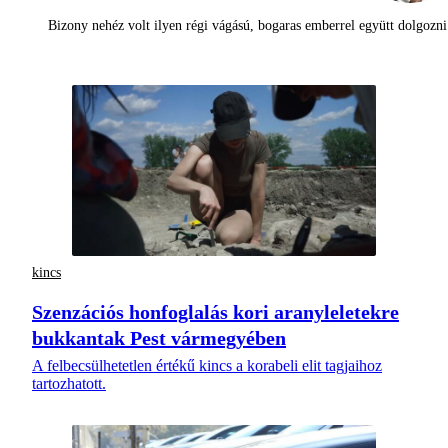
Bizony nehéz volt ilyen régi vágású, bogaras emberrel együtt dolgoz
kincs
Szenzációs honfoglalás kori aranyleletekre
bukkantak Pest vármegyében
A felbecsülhetetlen értékű kincs a korabeli elit tagjaihoz
tartozhatott.