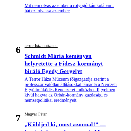
Mit nem olvas az ember a rotyogó kánikulában -
hát ezt olvassa az ember:
terror háza múzeum
6
Schmidt Mária keményen
helyretette a Fidesz-kormányt
bíráló Egedy Gergelyt
A Terror Háza Múzeum főigazgatója szerint a
professzor valótlan állításokkal támadta a Nemzeti
Együttműködés Rendszerét, miközben figyelmen
kívül hagyta az Orbán-kormány gazdasági és
nemzetpolitikai eredményeit.
Magyar Péter
7
„Küldjed ki, most azonnal!” —