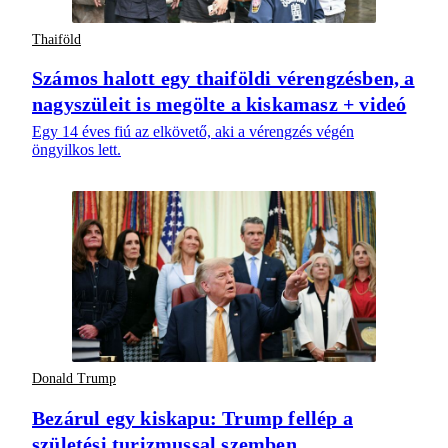
Thaiföld
Számos halott egy thaiföldi vérengzésben, a
nagyszüleit is megölte a kiskamasz + videó
Egy 14 éves fiú az elkövető, aki a vérengzés végén
öngyilkos lett.
Donald Trump
Bezárul egy kiskapu: Trump fellép a
születési turizmussal szemben