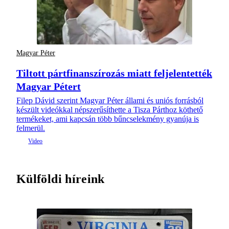
Magyar Péter
Tiltott pártfinanszírozás miatt feljelentették
Magyar Pétert
Filep Dávid szerint Magyar Péter állami és uniós forrásból
készült videókkal népszerűsíthette a Tisza Párthoz köthető
termékeket, ami kapcsán több bűncselekmény gyanúja is
felmerül.
Külföldi híreink