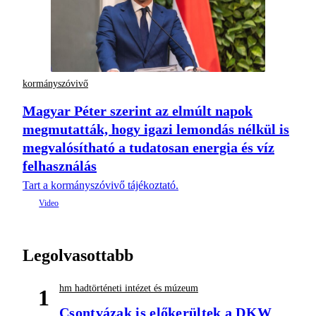
kormányszóvivő
Magyar Péter szerint az elmúlt napok
megmutatták, hogy igazi lemondás nélkül is
megvalósítható a tudatosan energia és víz
felhasználás
Tart a kormányszóvivő tájékoztató.
Legolvasottabb
hm hadtörténeti intézet és múzeum
1
Csontvázak is előkerültek a DKW