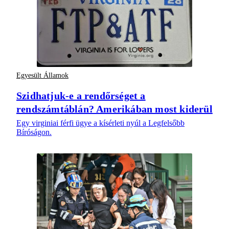
Egyesült Államok
Szidhatjuk-e a rendőrséget a
rendszámtáblán? Amerikában most kiderül
Egy virginiai férfi ügye a kísérleti nyúl a Legfelsőbb
Bíróságon.