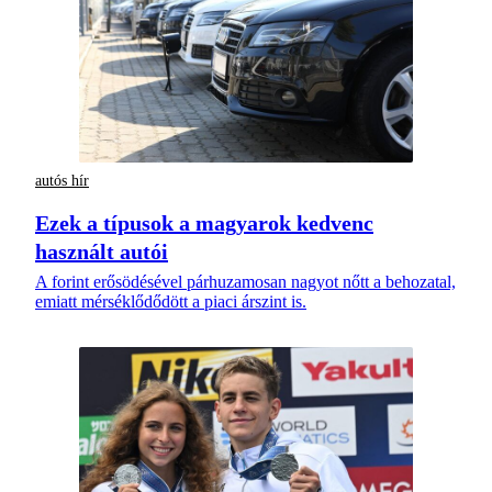
autós hír
Ezek a típusok a magyarok kedvenc
használt autói
A forint erősödésével párhuzamosan nagyot nőtt a behozatal,
emiatt mérséklődődött a piaci árszint is.