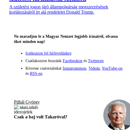
A születési jogon járó állampolgárság megszerzésének
korlátozásáról írt alá rendeletet Donald Trump.
Ne maradjon le a Magyar Nemzet legjobb írásairól, olvassa
őket minden nap!
Iratkozzon fel hírlevelünkre
Csatlakozzon hozzánk
Facebookon
és
Twitteren
Kövesse csatornáinkat
Instagrammon
,
Videán
,
YouTube-on
és
RSS-en
Pilhál György
takaró mihály
Csak a baj volt Takaróval?