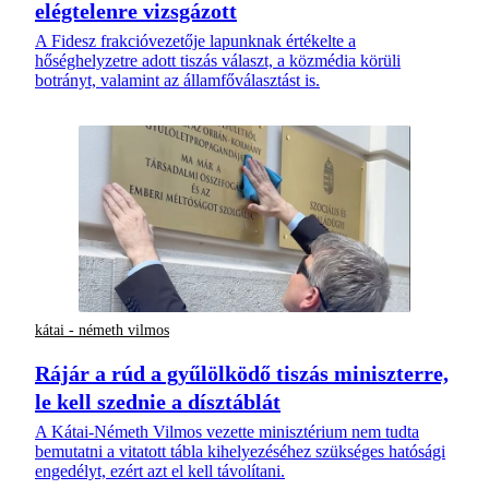
elégtelenre vizsgázott
A Fidesz frakcióvezetője lapunknak értékelte a
hőséghelyzetre adott tiszás választ, a közmédia körüli
botrányt, valamint az államfőválasztást is.
kátai - németh vilmos
Rájár a rúd a gyűlölködő tiszás miniszterre,
le kell szednie a dísztáblát
A Kátai-Németh Vilmos vezette minisztérium nem tudta
bemutatni a vitatott tábla kihelyezéséhez szükséges hatósági
engedélyt, ezért azt el kell távolítani.