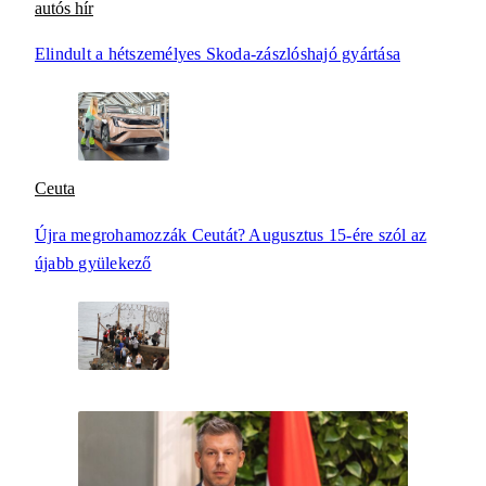
autós hír
Elindult a hétszemélyes Skoda-zászlóshajó gyártása
Ceuta
Újra megrohamozzák Ceutát? Augusztus 15-ére szól az
újabb gyülekező