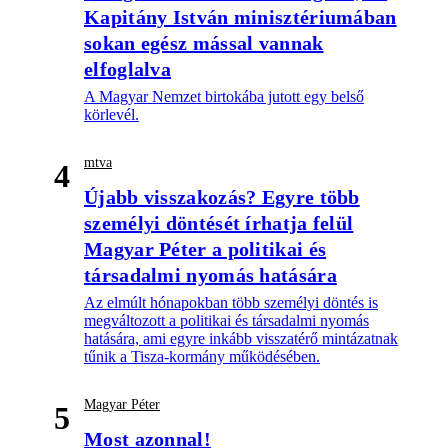
Kapitány István minisztériumában
sokan egész mással vannak
elfoglalva
A Magyar Nemzet birtokába jutott egy belső
körlevél.
mtva
4
Újabb visszakozás? Egyre több
személyi döntését írhatja felül
Magyar Péter a politikai és
társadalmi nyomás hatására
Az elmúlt hónapokban több személyi döntés is
megváltozott a politikai és társadalmi nyomás
hatására, ami egyre inkább visszatérő mintázatnak
tűnik a Tisza-kormány működésében.
Magyar Péter
5
Most azonnal!