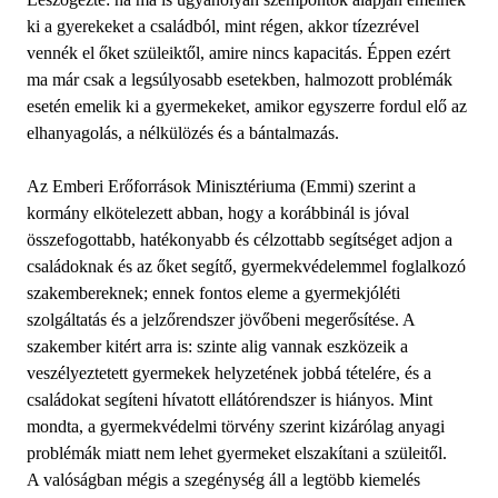
ki a gyerekeket a családból, mint régen, akkor tízezrével
vennék el őket szüleiktől, amire nincs kapacitás. Éppen ezért
ma már csak a legsúlyosabb esetekben, halmozott problémák
esetén emelik ki a gyermekeket, amikor egyszerre fordul elő az
elhanyagolás, a nélkülözés és a bántalmazás.
Az Emberi Erőforrások Minisztériuma (Emmi) szerint a
kormány elkötelezett abban, hogy a korábbinál is jóval
összefogottabb, hatékonyabb és célzottabb segítséget adjon a
családoknak és az őket segítő, gyermekvédelemmel foglalkozó
szakembereknek; ennek fontos eleme a gyermekjóléti
szolgáltatás és a jelzőrendszer jövőbeni megerősítése. A
szakember kitért arra is: szinte alig vannak eszközeik a
veszélyeztetett gyermekek helyzetének jobbá tételére, és a
családokat segíteni hívatott ellátórendszer is hiányos. Mint
mondta, a gyermekvédelmi törvény szerint kizárólag anyagi
problémák miatt nem lehet gyermeket elszakítani a szüleitől.
A valóságban mégis a szegénység áll a legtöbb kiemelés