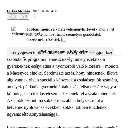
Farkas Melinda
2015. 04. 02. 4:30
0
0
0
Jobban mondva - heti véleményhírlevél -
ahol a hét
kiemelt témáihoz fűzött személyes gondolatok
összeérnek, részletek
itt.
Feliratkozom a hírlevélre
– Lényegesen több tanodára, illetve olyan tehetséggondozó és
szabadidős programra lenne szükség, amely ezeknek a
gyerekeknek esélyt adna a nyomorból való kitörésre – mondta
a Macsgyoe elnöke. Sérelmezte azt is, hogy nincsenek, illetve
alig vannak olyan speciális képzések a családsegítők számára,
amelyek például a gyermekbántalmazás felismerésére vagy a
különleges esetek kezelésére készítenék fel a szakembereket.
Az elnök szerint ma sokkal rosszabb a helyzet, mint a
hetvenes-nyolcvanas években, sokkal többen küzdenek
ugyanis létbizonytalansággal.
Leszögezte: ha ma is ugyanolyan szempontok alapján emelnék