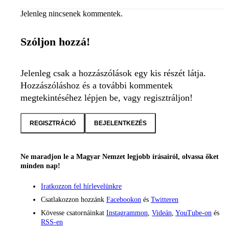
Jelenleg nincsenek kommentek.
Szóljon hozzá!
Jelenleg csak a hozzászólások egy kis részét látja.
Hozzászóláshoz és a további kommentek
megtekintéséhez lépjen be, vagy regisztráljon!
REGISZTRÁCIÓ
BEJELENTKEZÉS
Ne maradjon le a Magyar Nemzet legjobb írásairól, olvassa őket
minden nap!
Iratkozzon fel hírlevelünkre
Csatlakozzon hozzánk
Facebookon
és
Twitteren
Kövesse csatornáinkat
Instagrammon
,
Videán
,
YouTube-on
és
RSS-en