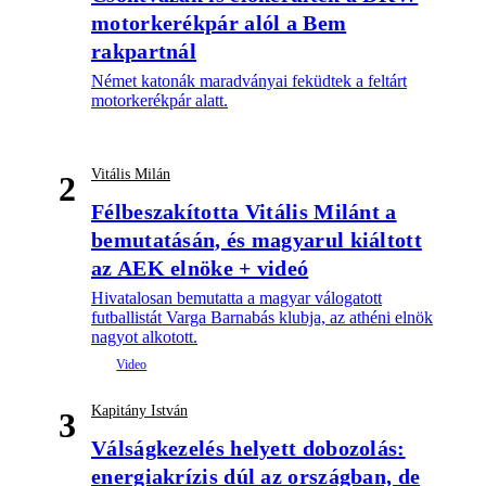
motorkerékpár alól a Bem
rakpartnál
Német katonák maradványai feküdtek a feltárt
motorkerékpár alatt.
Vitális Milán
2
Félbeszakította Vitális Milánt a
bemutatásán, és magyarul kiáltott
az AEK elnöke + videó
Hivatalosan bemutatta a magyar válogatott
futballistát Varga Barnabás klubja, az athéni elnök
nagyot alkotott.
Kapitány István
3
Válságkezelés helyett dobozolás:
energiakrízis dúl az országban, de