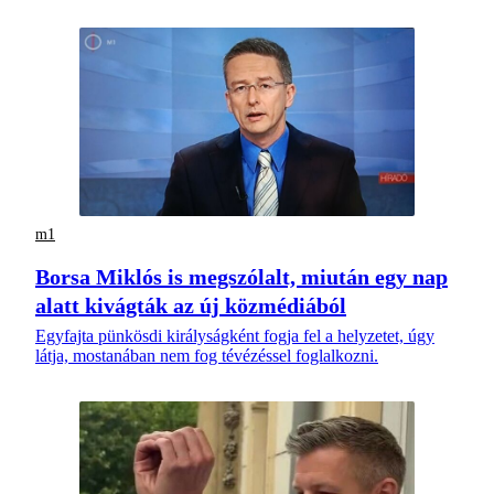
m1
Borsa Miklós is megszólalt, miután egy nap
alatt kivágták az új közmédiából
Egyfajta pünkösdi királyságként fogja fel a helyzetet, úgy
látja, mostanában nem fog tévézéssel foglalkozni.