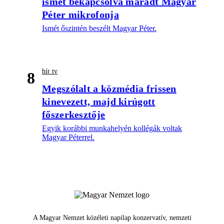
ismét bekapcsolva maradt Magyar
Péter mikrofonja
Ismét őszintén beszélt Magyar Péter.
hír tv
8
Megszólalt a közmédia frissen
kinevezett, majd kirúgott
főszerkesztője
Egyik korábbi munkahelyén kollégák voltak
Magyar Péterrel.
A Magyar Nemzet közéleti napilap konzervatív, nemzeti