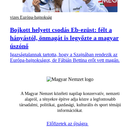
vizes Európa-bajnokság
Bojkott helyett csodás Eb-ezüst: félt a
hányástól, önmagát is legyőzte a magyar
úszónő
Igazságtalannak tartotta, hogy a Szajnában rendezik az
Európa-bajnokságot, de Fábián Bettina erőt vett magán.
A Magyar Nemzet közéleti napilap konzervatív, nemzeti
alapról, a tényekre építve adja közre a legfontosabb
társadalmi, politikai, gazdasági, kulturális és sport témájú
információkat.
Előfizetek az újságra