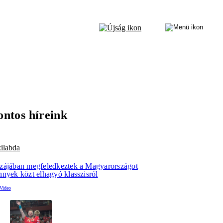
ontos híreink
ilabda
zájában megfeledkeztek a Magyarországot
nnyek közt elhagyó klasszisról