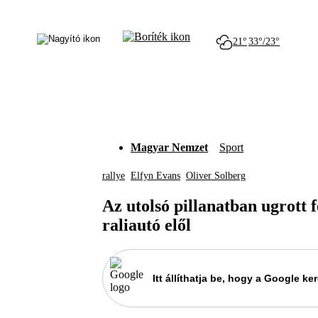
21°
33°/23°
Magyar Nemzet
Sport
rallye
Elfyn Evans
Oliver Solberg
Az utolsó pillanatban ugrott 
raliautó elől
Itt állíthatja be, hogy a Google 