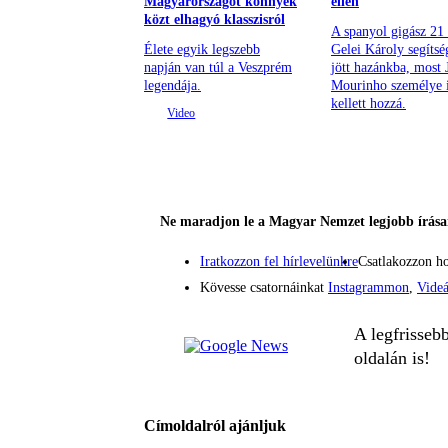
Magyarországot könnyek
ellen
közt elhagyó klasszisról
A spanyol gigász 21
Élete egyik legszebb
Gelei Károly segítsé
napján van túl a Veszprém
jött hazánkba, most 
legendája.
Mourinho személye 
kellett hozzá.
Ne maradjon le a Magyar Nemzet legjobb írásai
Iratkozzon fel hírlevelünkre
Csatlakozzon h
Kövesse csatornáinkat
Instagrammon
,
Vide
A legfrisseb
oldalán is!
Címoldalról ajánljuk