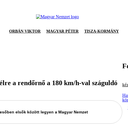
ORBÁN VIKTOR
MAGYAR PÉTER
TISZA-KORMÁNY
F
félre a rendőrnő a 180 km/h-val száguldó
kéz
Ha
kö
keresőben elsők között legyen a Magyar Nemzet