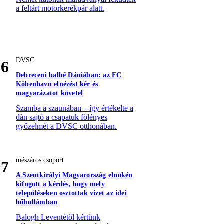
a feltárt motorkerékpár alatt.
DVSC
6
Debreceni balhé Dániában: az FC
Köbenhavn elnézést kér és
magyarázatot követel
Szamba a szaunában – így értékelte a
dán sajtó a csapatuk fölényes
győzelmét a DVSC otthonában.
mészáros csoport
7
A Szentkirályi Magyarország elnökén
kifogott a kérdés, hogy mely
településeken osztottak vizet az idei
hőhullámban
Balogh Leventétől kértünk