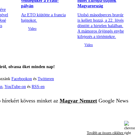
vendégsiker a Fradi-
ismét Európa-bajnok
pályán
Magyarország
 éve
gével
Az ETO kiütötte a francia
Utolsó másodperces bravúr
José
bajnokot.
is kellett hozzá, a 22. lövés
is
döntött a hirtelen halálban.
A mámoros őrjöngés enyhe
kifejezés a történtekre.
ról, olvassa őket minden nap!
ozzánk
Facebookon
és
Twitteren
án
,
YouTube-on
és
RSS-en
b hírekért kövess minket az
Magyar Nemzet
Google News
Tovább az összes cikkhez