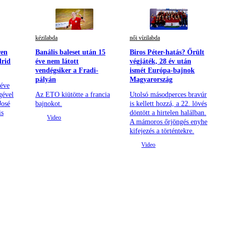
kézilabda
női vízilabda
ren
Banális baleset után 15
Biros Péter-hatás? Őrült
drid
éve nem látott
végjáték, 28 év után
vendégsiker a Fradi-
ismét Európa-bajnok
pályán
Magyarország
 éve
gével
Az ETO kiütötte a francia
Utolsó másodperces bravúr
José
bajnokot.
is kellett hozzá, a 22. lövés
is
döntött a hirtelen halálban.
A mámoros őrjöngés enyhe
kifejezés a történtekre.