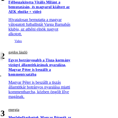
Félbeszakította Vitális Milánt a
bemutatásán, és magyarul kiáltott az
AEK elnöke + videó
Hivatalosan bemutatta a magyar
válogatott futballistát Varga Barnabás
klubja, az athéni elnök nagyot
alkotott.
gajdos lászló
2
Egyre botrányosabb a Tisza-kormány
vízügyi államtitkárának nyaralása,
Magyar Péter is beszállt a
kommentcsatába
Magyar Péter is beszállt a tiszás
államtitkár botrányos nyaralása miatti
kommentharcba, közben öngólt lőve
magának.
energia
3
Megfeledkezhettek Magyar Péterék az