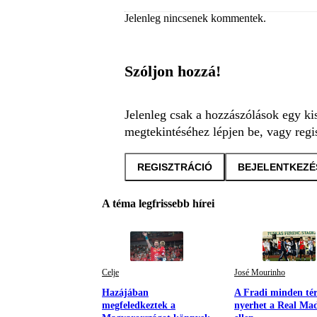
Jelenleg nincsenek kommentek.
Szóljon hozzá!
Jelenleg csak a hozzászólások egy ki
megtekintéséhez lépjen be, vagy regis
REGISZTRÁCIÓ
BEJELENTKEZÉ
A téma legfrissebb hírei
Celje
José Mourinho
Hazájában
A Fradi minden té
megfeledkeztek a
nyerhet a Real Ma