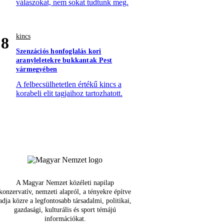
válaszokat, nem sokat tudtunk meg.
kincs
8
Szenzációs honfoglalás kori
aranyleletekre bukkantak Pest
vármegyében
A felbecsülhetetlen értékű kincs a
korabeli elit tagjaihoz tartozhatott.
A Magyar Nemzet közéleti napilap
konzervatív, nemzeti alapról, a tényekre építve
adja közre a legfontosabb társadalmi, politikai,
gazdasági, kulturális és sport témájú
információkat.