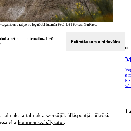
rtugáliában a rallye-vb legutóbbi futamán
Fotó: DPI
Forrás: NurPhoto
hol a hét kiemelt témáihoz fűzött
Feliratkozom a hírlevélre
tt.
min
M
Vag
a m
kis
vál
L
talmak, tartalmuk a szerzőjük álláspontját tükrözi.
assa el a
kommentszabályzatot
.