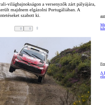
rali-világbajnokságon a versenyzők zárt pályájára,
került majdnem elgázolni Portugáliában. A
tetéseket szabott ki.
aut
Mi
0
kih
0
0
Fe
A 
ell