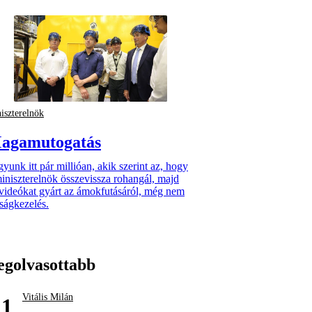
iszterelnök
agamutogatás
yunk itt pár millióan, akik szerint az, hogy
iniszterelnök összevissza rohangál, majd
videókat gyárt az ámokfutásáról, még nem
ságkezelés.
egolvasottabb
Vitális Milán
1