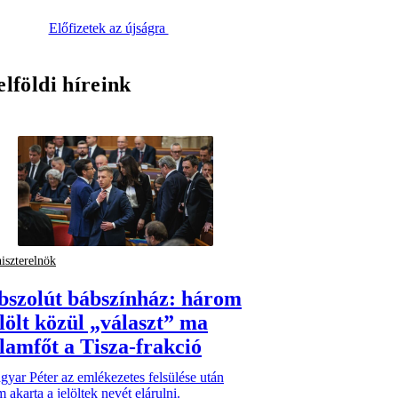
Előfizetek az újságra
elföldi híreink
iszterelnök
bszolút bábszínház: három
elölt közül „választ” ma
llamfőt a Tisza-frakció
yar Péter az emlékezetes felsülése után
 akarta a jelöltek nevét elárulni.