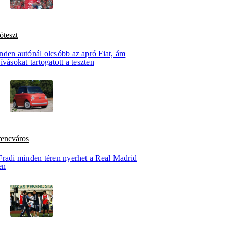
óteszt
nden autónál olcsóbb az apró Fiat, ám
ívásokat tartogatott a teszten
rencváros
Fradi minden téren nyerhet a Real Madrid
en