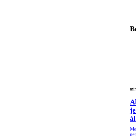
B
min
A
j
á
Mag
nem