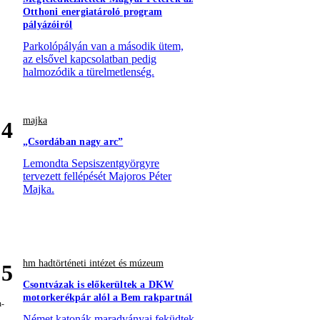
Otthoni energiatároló program
pályázóiról
Parkolópályán van a második ütem,
az elsővel kapcsolatban pedig
halmozódik a türelmetlenség.
majka
4
„Csordában nagy arc”
Lemondta Sepsiszentgyörgyre
tervezett fellépését Majoros Péter
Majka.
hm hadtörténeti intézet és múzeum
5
Csontvázak is előkerültek a DKW
motorkerékpár alól a Bem rakpartnál
Német katonák maradványai feküdtek