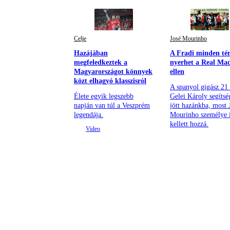
Celje
José Mourinho
Hazájában
A Fradi minden té
megfeledkeztek a
nyerhet a Real Ma
Magyarországot könnyek
ellen
közt elhagyó klasszisról
A spanyol gigász 21
Élete egyik legszebb
Gelei Károly segítsé
napján van túl a Veszprém
jött hazánkba, most 
legendája.
Mourinho személye 
kellett hozzá.