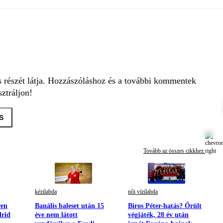
s részét látja. Hozzászóláshoz és a további kommentek
ztráljon!
S
Tovább az összes cikkhez
kézilabda
női vízilabda
ren
Banális baleset után 15
Biros Péter-hatás? Őrült
drid
éve nem látott
végjáték, 28 év után