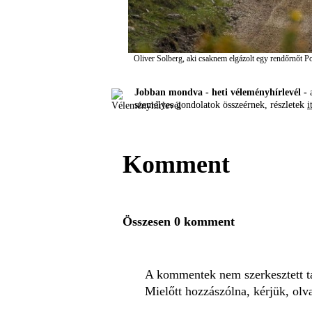
Oliver Solberg, aki csaknem elgázolt egy rendőrnőt Po
Jobban mondva - heti véleményhírlevél -
a
személyes gondolatok összeérnek, részletek
i
Komment
Összesen 0 komment
A kommentek nem szerkesztett tar
Mielőtt hozzászólna, kérjük, olv