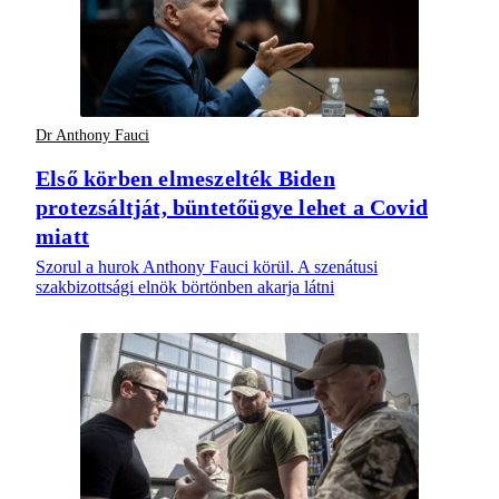
Dr Anthony Fauci
Első körben elmeszelték Biden
protezsáltját, büntetőügye lehet a Covid
miatt
Szorul a hurok Anthony Fauci körül. A szenátusi
szakbizottsági elnök börtönben akarja látni