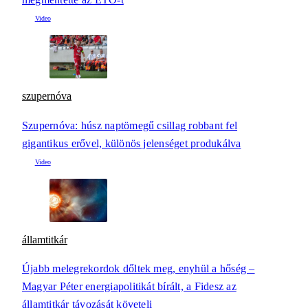
szupernóva
Szupernóva: húsz naptömegű csillag robbant fel
gigantikus erővel, különös jelenséget produkálva
államtitkár
Újabb melegrekordok dőltek meg, enyhül a hőség –
Magyar Péter energiapolitikát bírált, a Fidesz az
államtitkár távozását követeli