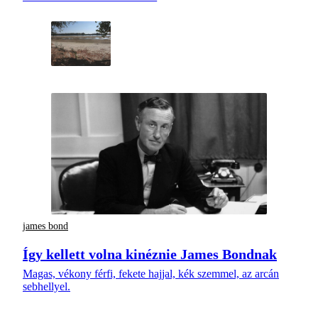
james bond
Így kellett volna kinéznie James Bondnak
Magas, vékony férfi, fekete hajjal, kék szemmel, az arcán
sebhellyel.