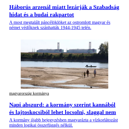
Háborús arzenál miatt lezárják a Szabadság
hidat és a budai rakpartot
A most megtalált páncélöklöket az ostromlott magyar és
német védőknek szánhatták 1944-1945 telén.
magyarország kormánya
Napi abszurd: a kormány szerint kannából
és lajtoskocsiból lehet locsolni, slaggal nem
A kormány újabb bejegyzésben magyarázta a vízkorlátozást
minden logikai összefüggés nélkül.