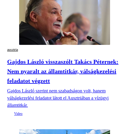
ausztria
Gajdos László visszaszólt Takács Péternek:
Nem nyaralt az államtitkár, válságkezelési
feladatot végzett
Gajdos László szerint nem szabadságon volt, hanem
válságkezelési feladatot látott el Ausztriában a vízügyi
államtitkár.