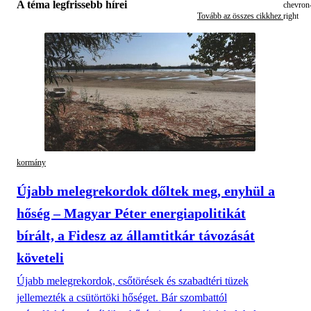
A téma legfrissebb hírei
Tovább az összes cikkhez
kormány
Újabb melegrekordok dőltek meg, enyhül a
hőség – Magyar Péter energiapolitikát
bírált, a Fidesz az államtitkár távozását
követeli
Újabb melegrekordok, csőtörések és szabadtéri tüzek
jellemezték a csütörtöki hőséget. Bár szombattól