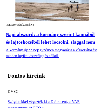
magyarország kormánya
Napi abszurd: a kormány szerint kannából
és lajtoskocsiból lehet locsolni, slaggal nem
A kormány újabb bejegyzésben magyarázta a vízkorlátozást
minden logikai összefüggés nélkül.
Fontos híreink
DVSC
Szögletekkel végezték ki a Debrecent, a VAR
megmentette az ETO-t