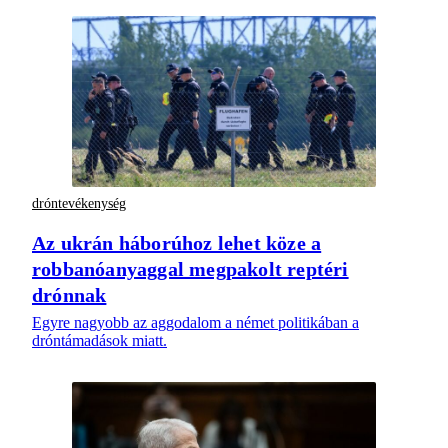
dróntevékenység
Az ukrán háborúhoz lehet köze a
robbanóanyaggal megpakolt reptéri
drónnak
Egyre nagyobb az aggodalom a német politikában a
dróntámadások miatt.