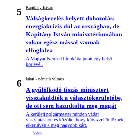
Kapitány István
5
Válságkezelés helyett dobozolás:
energiakrízis dúl az országban, de
Kapitány István minisztériumában
sokan egész mással vannak
elfoglalva
A Magyar Nemzet birtokába jutott egy belső
körlevél.
kátai - németh vilmos
6
A gyűlölködő tiszás minisztert
visszaküldték a választókerületébe,
de ott sem hazudtolta meg magát
A kerületi polgármester minden vádat
visszautasított és közölte, hogy kútvízzel öntöznek,
elkerülvén a még nagyobb kárt.