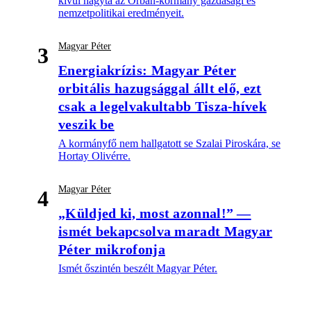
kívül hagyta az Orbán-kormány gazdasági és
nemzetpolitikai eredményeit.
Magyar Péter
3
Energiakrízis: Magyar Péter
orbitális hazugsággal állt elő, ezt
csak a legelvakultabb Tisza-hívek
veszik be
A kormányfő nem hallgatott se Szalai Piroskára, se
Hortay Olivérre.
Magyar Péter
4
„Küldjed ki, most azonnal!” —
ismét bekapcsolva maradt Magyar
Péter mikrofonja
Ismét őszintén beszélt Magyar Péter.