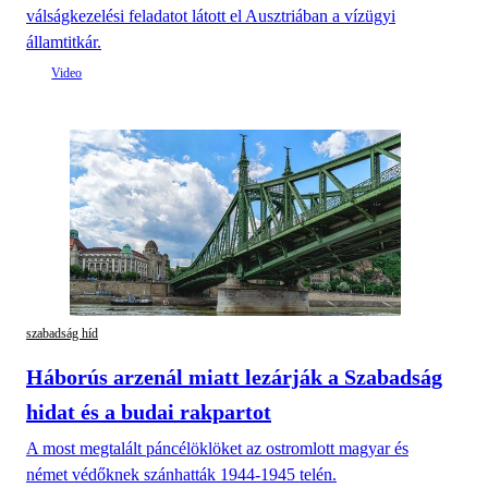
válságkezelési feladatot látott el Ausztriában a vízügyi
államtitkár.
szabadság híd
Háborús arzenál miatt lezárják a Szabadság
hidat és a budai rakpartot
A most megtalált páncélöklöket az ostromlott magyar és
német védőknek szánhatták 1944-1945 telén.