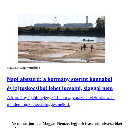
magyarország kormánya
Napi abszurd: a kormány szerint kannából
és lajtoskocsiból lehet locsolni, slaggal nem
A kormány újabb bejegyzésben magyarázta a vízkorlátozást
minden logikai összefüggés nélkül.
Ne maradjon le a Magyar Nemzet legjobb írásairól, olvassa őket