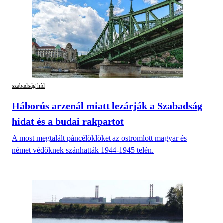
szabadság híd
Háborús arzenál miatt lezárják a Szabadság
hidat és a budai rakpartot
A most megtalált páncélöklöket az ostromlott magyar és
német védőknek szánhatták 1944-1945 telén.