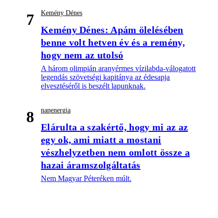
Kemény Dénes
7
Kemény Dénes: Apám ölelésében
benne volt hetven év és a remény,
hogy nem az utolsó
A három olimpián aranyérmes vízilabda-válogatott
legendás szövetségi kapitánya az édesapja
elvesztéséről is beszélt lapunknak.
napenergia
8
Elárulta a szakértő, hogy mi az az
egy ok, ami miatt a mostani
vészhelyzetben nem omlott össze a
hazai áramszolgáltatás
Nem Magyar Péteréken múlt.