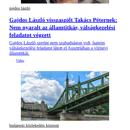
gajdos lászló
Gajdos László visszaszólt Takács Péternek:
Nem nyaralt az államtitkár, válságkezelési
feladatot végzett
Gajdos László szerint nem szabadságon volt, hanem
válságkezelési feladatot látott el Ausztriában a vízügyi
államtitkár.
budapesti közlekedési központ