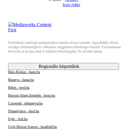
Portfóliónk minőségi tartalmat jelent minden olvasó számára. Egyedülálló elérést,
országos lefedettséget és változatos megjelenési lehetőséget biztosít. Folyamatosan
keressük az új irányokat és fejlődési lehetőségeket. Ez jövőnk záloga.
Regionális hírportálok
Bács-Kiskun - baon.hu
Baranya - bama.hu
Békés - beol.hu
Borsod-Abaúj-Zemplén - boon.hu
Csongrád - delmagyar.hu
Dunaújváros - duol.hu
Fejér - feol.hu
Győr-Moson-Sopron - kisalfold.hu