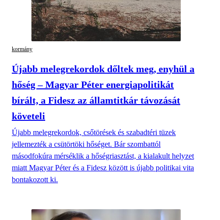
kormány
Újabb melegrekordok dőltek meg, enyhül a
hőség – Magyar Péter energiapolitikát
bírált, a Fidesz az államtitkár távozását
követeli
Újabb melegrekordok, csőtörések és szabadtéri tüzek
jellemezték a csütörtöki hőséget. Bár szombattól
másodfokúra mérséklik a hőségriasztást, a kialakult helyzet
miatt Magyar Péter és a Fidesz között is újabb politikai vita
bontakozott ki.