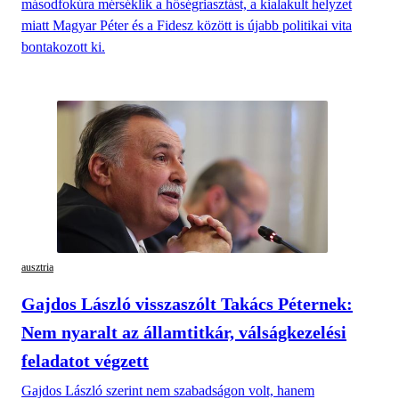
másodfokúra mérséklik a hőségriasztást, a kialakult helyzet
miatt Magyar Péter és a Fidesz között is újabb politikai vita
bontakozott ki.
ausztria
Gajdos László visszaszólt Takács Péternek:
Nem nyaralt az államtitkár, válságkezelési
feladatot végzett
Gajdos László szerint nem szabadságon volt, hanem