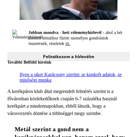
Jobban mondva - heti véleményhírlevél -
ahol a hét
kiemelt témáihoz fűzött személyes gondolatok
összeérnek, részletek
itt.
Feliratkozom a hírlevélre
További Belföld híreink
Ilyen a siker Karácsony szerint: se konkrét adatok, se
minőségi munka
A kerékpáros klub által megrendelt felmérés szerint is a
fővárosban közlekedőknek csupán 6-7 százaléka használ
kerékpárt a mindennapokban, ebből látszik, hogy a
városvezetés döntése a többséggel megy szembe.
Metál szerint a gond nem a 
kerékpárosokkal van, hanem azzal, hogy 