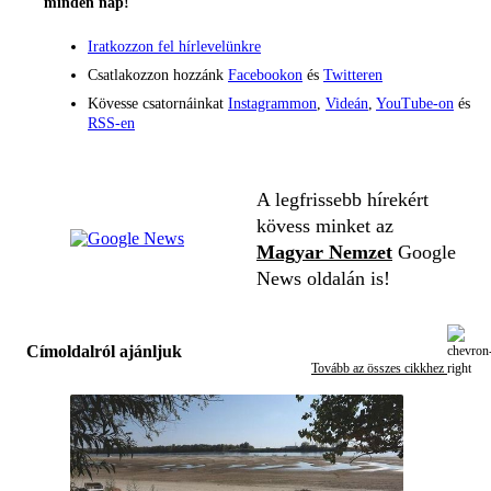
minden nap!
Iratkozzon fel hírlevelünkre
Csatlakozzon hozzánk
Facebookon
és
Twitteren
Kövesse csatornáinkat
Instagrammon
,
Videán
,
YouTube-on
és
RSS-en
A legfrissebb hírekért
kövess minket az
Magyar Nemzet
Google
News oldalán is!
Címoldalról ajánljuk
Tovább az összes cikkhez