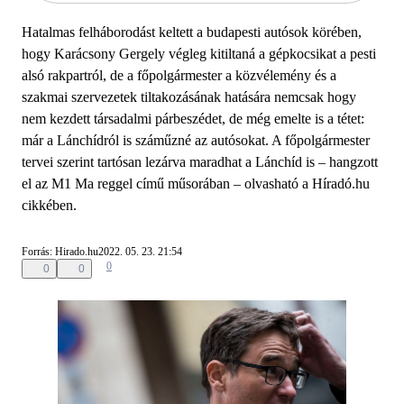
Hatalmas felháborodást keltett a budapesti autósok körében,
hogy Karácsony Gergely végleg kitiltaná a gépkocsikat a pesti
alsó rakpartról, de a főpolgármester a közvélemény és a
szakmai szervezetek tiltakozásának hatására nemcsak hogy
nem kezdett társadalmi párbeszédet, de még emelte is a tétet:
már a Lánchídról is száműzné az autósokat. A főpolgármester
tervei szerint tartósan lezárva maradhat a Lánchíd is – hangzott
el az M1 Ma reggel című műsorában – olvasható a Híradó.hu
cikkében.
Forrás: Hirado.hu
2022. 05. 23. 21:54
0
0
0