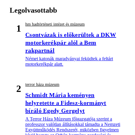
Legolvasottabb
hm hadtörténeti intézet és múzeum
1
Csontvázak is előkerültek a DKW
motorkerékpár alól a Bem
rakpartnál
Német katonák maradványai feküdtek a feltárt
motorkerékpár alatt.
terror háza múzeum
2
Schmidt Mária keményen
helyretette a Fidesz-kormányt
bíráló Egedy Gergelyt
A Terror Háza Múzeum főigazgatója szerint a
professzor valótlan állításokkal támadta a Nemzeti
Együttműködés Rendszerét, miközben figyelmen