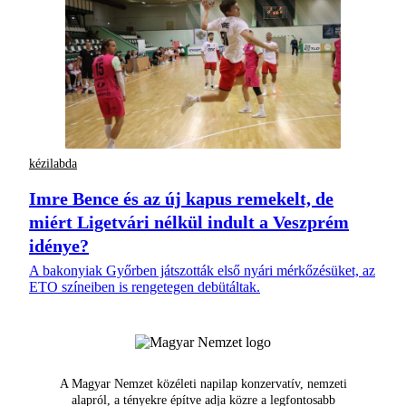
kézilabda
Imre Bence és az új kapus remekelt, de
miért Ligetvári nélkül indult a Veszprém
idénye?
A bakonyiak Győrben játszották első nyári mérkőzésüket, az
ETO színeiben is rengetegen debütáltak.
A Magyar Nemzet közéleti napilap konzervatív, nemzeti
alapról, a tényekre építve adja közre a legfontosabb