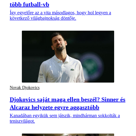
több futball-vb
Így egyelőre az a vita másodlagos, hogy hol legyen a
következő világbajnokság döntője.
Novak Djokovics
Djokovics saját maga ellen beszél? Sinner és
Alcaraz helyzete egyre aggasztóbb
Kanadában egyikük sem játszik, mindhárman sokkolták a
teniszvilágot.