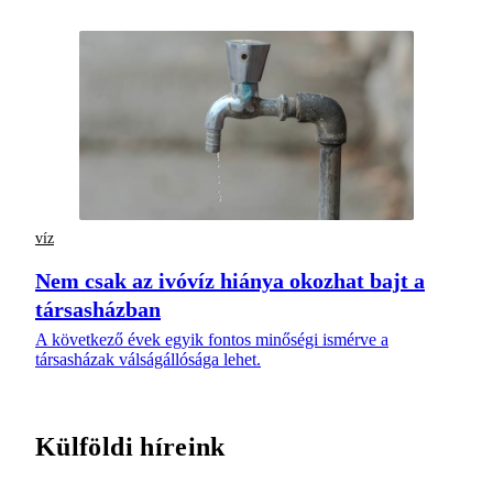
víz
Nem csak az ivóvíz hiánya okozhat bajt a
társasházban
A következő évek egyik fontos minőségi ismérve a
társasházak válságállósága lehet.
Külföldi híreink