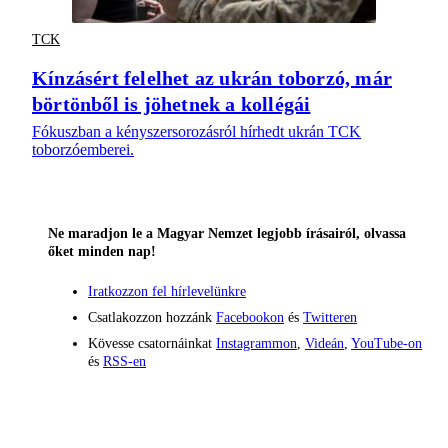
TCK
Kínzásért felelhet az ukrán toborzó, már
börtönből is jöhetnek a kollégái
Fókuszban a kényszersorozásról hírhedt ukrán TCK
toborzóemberei.
Ne maradjon le a Magyar Nemzet legjobb írásairól, olvassa
őket minden nap!
Iratkozzon fel hírlevelünkre
Csatlakozzon hozzánk
Facebookon
és
Twitteren
Kövesse csatornáinkat
Instagrammon
,
Videán
,
YouTube-on
és
RSS-en