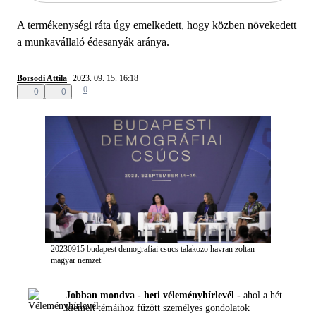
A termékenységi ráta úgy emelkedett, hogy közben növekedett
a munkavállaló édesanyák aránya.
Borsodi Attila
2023. 09. 15. 16:18
0
0
0
20230915 budapest demografiai csucs talakozo havran zoltan
magyar nemzet
Jobban mondva - heti véleményhírlevél -
ahol a hét
kiemelt témáihoz fűzött személyes gondolatok