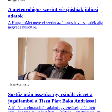
A meteorológus szerint vészjóslóak júliusi
adatok
A HungaroMet mérései szerint az átlagos havi csapadék alig
negyede hullott le.
Tisza-kormány
Sortűz után össztűz: így csinált viccet a
jogállamból a Tisza Párt Baka Andrással
A háttérben elmaradt társadalmi egyeztetések, elfelejtett