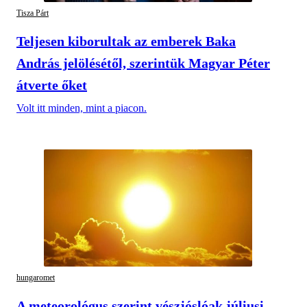
Tisza Párt
Teljesen kiborultak az emberek Baka
András jelölésétől, szerintük Magyar Péter
átverte őket
Volt itt minden, mint a piacon.
hungaromet
A meteorológus szerint vészjóslóak júliusi