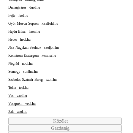
Dunaújváros - duol.hu
Fejér - feol.hu
Győr-Moson-Sopron - kisalfold.hu
Hajdú-Bihar - haon.hu
Heves - heol.hu
Jász-Nagykun-Szolnok - szoljon.hu
Komárom-Esztergom - kemma.hu
Nógrád - nool.hu
Somogy - sonline.hu
Szabolcs-Szatmár-Bereg - szon.hu
Tolna - teol.hu
Vas - vaol.hu
Veszprém - veol.hu
Zala - zaol.hu
Közélet
Gazdaság