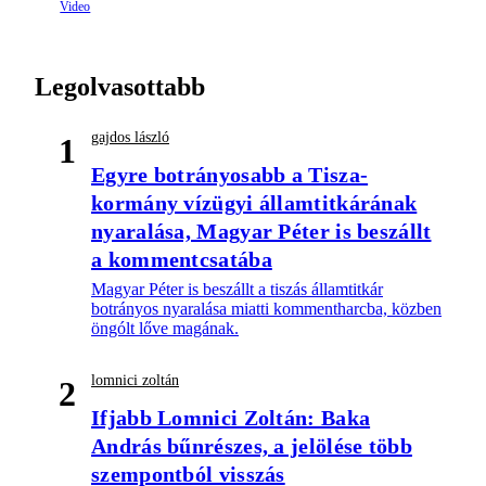
Legolvasottabb
gajdos lászló
1
Egyre botrányosabb a Tisza-
kormány vízügyi államtitkárának
nyaralása, Magyar Péter is beszállt
a kommentcsatába
Magyar Péter is beszállt a tiszás államtitkár
botrányos nyaralása miatti kommentharcba, közben
öngólt lőve magának.
lomnici zoltán
2
Ifjabb Lomnici Zoltán: Baka
András bűnrészes, a jelölése több
szempontból visszás