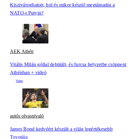
Kiszivároghatott, hol és mikor készül megtámadni a
NATO-t Putyin?
AEK Athén
Vitális Milán góllal debütált, és furcsa helyzetbe csöppent
Athénban + videó
autós olvasnivaló
James Bond kedvéért készült a világ legértékesebb
Toyotája