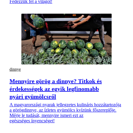
Fedezzük fel a világot!
dinnye
Mennyire görög a dinnye? Titkok és
érdekességek az egyik legfinomabb
nyári gyümölcsről
A magyarországi nyarak jellegzetes kulináris hozzátartozója
a görögdinnye, az ízletes gyümölcs kvízünk főszereplője.
Mérje le tudását, mennyire ismeri ezt az
egészséges ínyencséget!