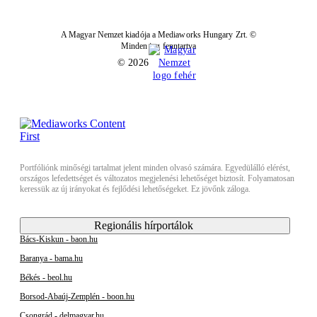
A Magyar Nemzet kiadója a Mediaworks Hungary Zrt. ©
Minden jog fenntartva
© 2026
Portfóliónk minőségi tartalmat jelent minden olvasó számára. Egyedülálló elérést,
országos lefedettséget és változatos megjelenési lehetőséget biztosít. Folyamatosan
keressük az új irányokat és fejlődési lehetőségeket. Ez jövőnk záloga.
Regionális hírportálok
Bács-Kiskun - baon.hu
Baranya - bama.hu
Békés - beol.hu
Borsod-Abaúj-Zemplén - boon.hu
Csongrád - delmagyar.hu