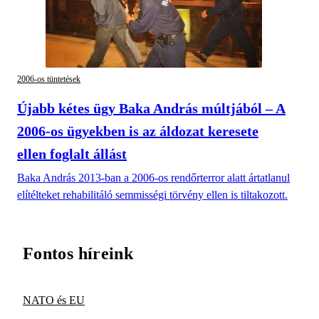
2006-os tüntetések
Újabb kétes ügy Baka András múltjából – A
2006-os ügyekben is az áldozat keresete
ellen foglalt állást
Baka András 2013-ban a 2006-os rendőrterror alatt ártatlanul
elítélteket rehabilitáló semmisségi törvény ellen is tiltakozott.
Fontos híreink
NATO és EU