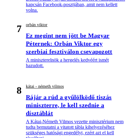
kapcsán Facebook-posztjában, amit nem kellett
volna.
orbán viktor
7
Ez megint nem jött be Magyar
Péternek: Orbán Viktor egy
szerbiai fesztiválon csevapozott
A miniszterelnök a hergelés kedvéért ismét
hazudott.
kátai - németh vilmos
8
Rájár a rúd a gyűlölködő tiszás
miniszterre, le kell szednie a
dísztáblát
A Kátai-Németh Vilmos vezette minisztérium nem
tudta bemutatni a vitatott tábla kihelyezéséhez
szükséges hatósági engedélyt, ezért azt el kell