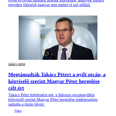
elvek és olyan múltbéli ítéletek kísértenek, amelyek mellett
egyetlen jóérzésű magyar sem mehet el szó nélkül.
takács péter
Megtámadták Takács Pétert a nyílt utcán, a
képviselő szerint Magyar Péter hergelése
célt ért
Takács Péter feljelentést tett, a fideszes országgyűlési
képviselő szerint Magyar Péter hergelése tettlegességre
sarkalja a tiszás híveit.