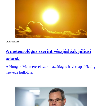
hungaromet
A meteorológus szerint vészjóslóak júliusi
adatok
A HungaroMet mérései szerint az átlagos havi csapadék alig
negyede hullott le.