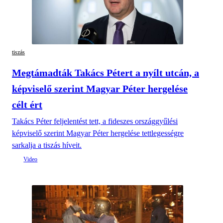
tiszás
Megtámadták Takács Pétert a nyílt utcán, a
képviselő szerint Magyar Péter hergelése
célt ért
Takács Péter feljelentést tett, a fideszes országgyűlési
képviselő szerint Magyar Péter hergelése tettlegességre
sarkalja a tiszás híveit.