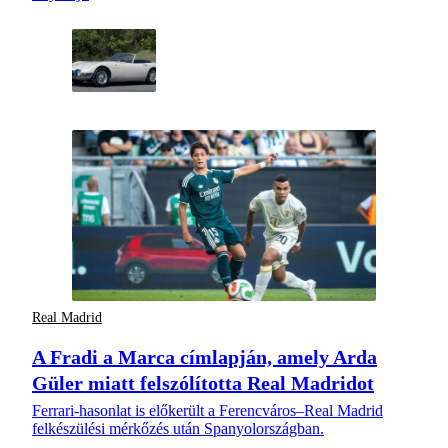
Real Madrid
A Fradi a Marca címlapján, amely Arda
Güler miatt felszólította Real Madridot
Ferrari-hasonlat is előkerült a Ferencváros–Real Madrid
felkészülési mérkőzés után Spanyolországban.