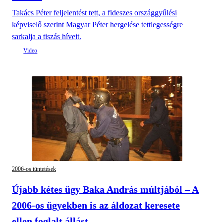
Takács Péter feljelentést tett, a fideszes országgyűlési
képviselő szerint Magyar Péter hergelése tettlegességre
sarkalja a tiszás híveit.
2006-os tüntetések
Újabb kétes ügy Baka András múltjából – A
2006-os ügyekben is az áldozat keresete
ellen foglalt állást