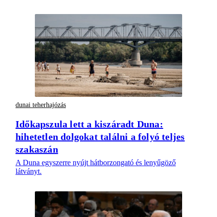
dunai teherhajózás
Időkapszula lett a kiszáradt Duna:
hihetetlen dolgokat találni a folyó teljes
szakaszán
A Duna egyszerre nyújt hátborzongató és lenyűgöző
látványt.