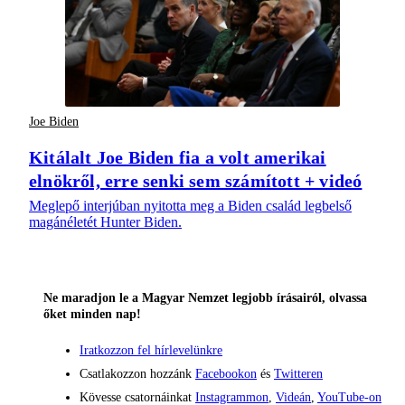
Joe Biden
Kitálalt Joe Biden fia a volt amerikai
elnökről, erre senki sem számított + videó
Meglepő interjúban nyitotta meg a Biden család legbelső
magánéletét Hunter Biden.
Ne maradjon le a Magyar Nemzet legjobb írásairól, olvassa
őket minden nap!
Iratkozzon fel hírlevelünkre
Csatlakozzon hozzánk
Facebookon
és
Twitteren
Kövesse csatornáinkat
Instagrammon
,
Videán
,
YouTube-on