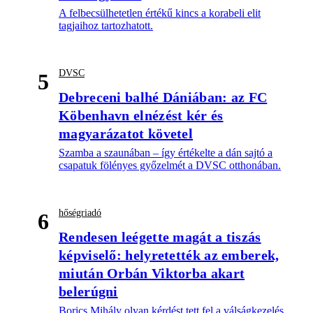
A felbecsülhetetlen értékű kincs a korabeli elit
tagjaihoz tartozhatott.
DVSC
5
Debreceni balhé Dániában: az FC
Köbenhavn elnézést kér és
magyarázatot követel
Szamba a szaunában – így értékelte a dán sajtó a
csapatuk fölényes győzelmét a DVSC otthonában.
hőségriadó
6
Rendesen leégette magát a tiszás
képviselő: helyretették az emberek,
miután Orbán Viktorba akart
belerúgni
Borics Mihály olyan kérdést tett fel a válságkezelés