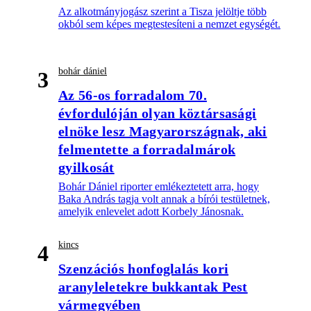
Az alkotmányjogász szerint a Tisza jelöltje több
okból sem képes megtestesíteni a nemzet egységét.
bohár dániel
3
Az 56-os forradalom 70.
évfordulóján olyan köztársasági
elnöke lesz Magyarországnak, aki
felmentette a forradalmárok
gyilkosát
Bohár Dániel riporter emlékeztetett arra, hogy
Baka András tagja volt annak a bírói testületnek,
amelyik enlevelet adott Korbely Jánosnak.
kincs
4
Szenzációs honfoglalás kori
aranyleletekre bukkantak Pest
vármegyében