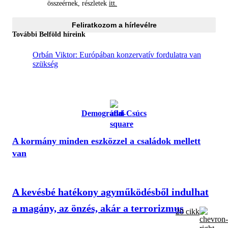
összeérnek, részletek
itt.
Feliratkozom a hírlevélre
További Belföld híreink
Orbán Viktor: Európában konzervatív fordulatra van
szükség
Demográfiai Csúcs
A kormány minden eszközzel a családok mellett
van
A kevésbé hatékony agyműködésből indulhat
a magány, az önzés, akár a terrorizmus
20 cikk