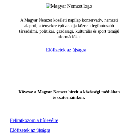
A Magyar Nemzet közéleti napilap konzervatív, nemzeti
alapról, a tényekre építve adja közre a legfontosabb
társadalmi, politikai, gazdasági, kulturális és sport témájú
információkat.
Előfizetek az újságra
Kövesse a Magyar Nemzet híreit a közösségi médiában
és csatornáinkon:
Feliratkozom a hírlevélre
Előfizetek az újságra