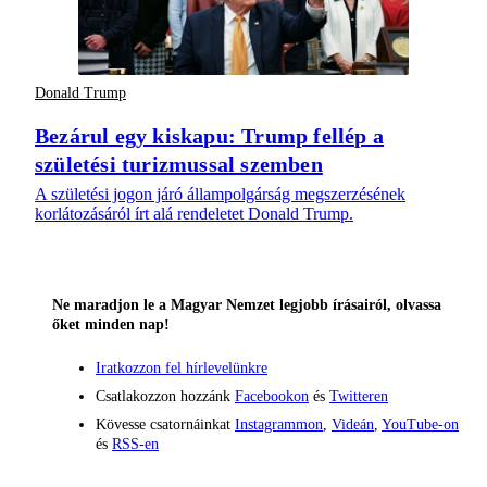
Donald Trump
Bezárul egy kiskapu: Trump fellép a
születési turizmussal szemben
A születési jogon járó állampolgárság megszerzésének
korlátozásáról írt alá rendeletet Donald Trump.
Ne maradjon le a Magyar Nemzet legjobb írásairól, olvassa
őket minden nap!
Iratkozzon fel hírlevelünkre
Csatlakozzon hozzánk
Facebookon
és
Twitteren
Kövesse csatornáinkat
Instagrammon
,
Videán
,
YouTube-on
és
RSS-en