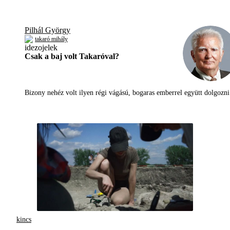
Pilhál György
takaró mihály
Csak a baj volt Takaróval?
Bizony nehéz volt ilyen régi vágású, bogaras emberrel együtt dolgoz
kincs