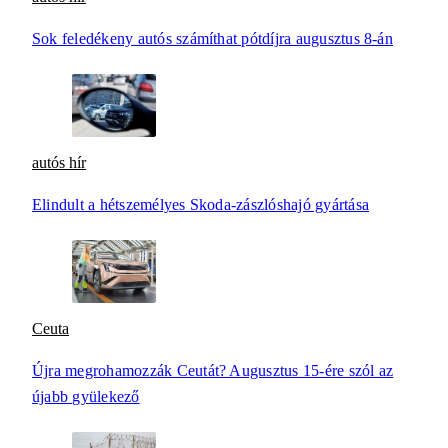
Sok feledékeny autós számíthat pótdíjra augusztus 8-án
autós hír
Elindult a hétszemélyes Skoda-zászlóshajó gyártása
Ceuta
Újra megrohamozzák Ceutát? Augusztus 15-ére szól az
újabb gyülekező