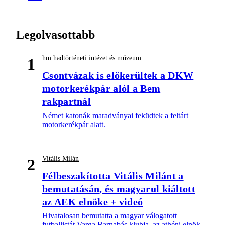
Legolvasottabb
hm hadtörténeti intézet és múzeum
1
Csontvázak is előkerültek a DKW
motorkerékpár alól a Bem
rakpartnál
Német katonák maradványai feküdtek a feltárt
motorkerékpár alatt.
Vitális Milán
2
Félbeszakította Vitális Milánt a
bemutatásán, és magyarul kiáltott
az AEK elnöke + videó
Hivatalosan bemutatta a magyar válogatott
futballistát Varga Barnabás klubja, az athéni elnök