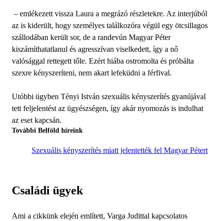
– emlékezett vissza Laura a megrázó részletekre. Az interjúból
az is kiderült, hogy személyes találkozóra végül egy ötcsillagos
szállodában került sor, de a randevún Magyar Péter
kiszámíthatatlanul és agresszívan viselkedett, így a nő
valósággal rettegett tőle. Ezért hiába ostromolta és próbálta
szexre kényszeríteni, nem akart lefeküdni a férfival.
Utóbbi ügyben Tényi István szexuális kényszerítés gyanújával
tett feljelentést az ügyészségen, így akár nyomozás is indulhat
az eset kapcsán.
További Belföld híreink
Szexuális kényszerítés miatt jelentették fel Magyar Pétert
Családi ügyek
Ami a cikkünk elején említett, Varga Judittal kapcsolatos