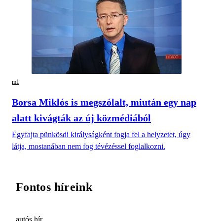
m1
Borsa Miklós is megszólalt, miután egy nap
alatt kivágták az új közmédiából
Egyfajta pünkösdi királyságként fogja fel a helyzetet, úgy
látja, mostanában nem fog tévézéssel foglalkozni.
Fontos híreink
autós hír