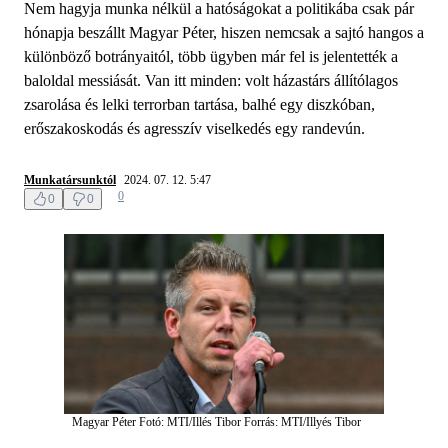
Nem hagyja munka nélkül a hatóságokat a politikába csak pár
hónapja beszállt Magyar Péter, hiszen nemcsak a sajtó hangos a
különböző botrányaitól, több ügyben már fel is jelentették a
baloldal messiását. Van itt minden: volt házastárs állítólagos
zsarolása és lelki terrorban tartása, balhé egy diszkóban,
erőszakoskodás és agresszív viselkedés egy randevún.
Munkatársunktól
2024. 07. 12. 5:47
0
0
0
Magyar Péter
Fotó: MTI/Illés Tibor
Forrás: MTI/Illyés Tibor