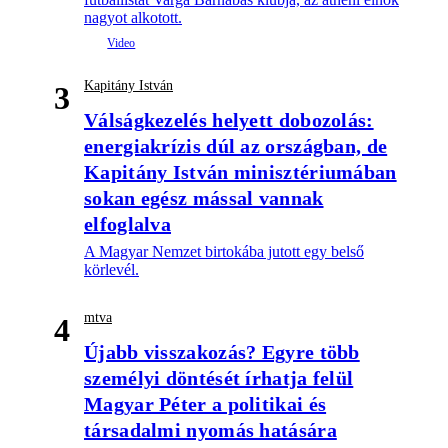
nagyot alkotott.
Kapitány István
3
Válságkezelés helyett dobozolás:
energiakrízis dúl az országban, de
Kapitány István minisztériumában
sokan egész mással vannak
elfoglalva
A Magyar Nemzet birtokába jutott egy belső
körlevél.
mtva
4
Újabb visszakozás? Egyre több
személyi döntését írhatja felül
Magyar Péter a politikai és
társadalmi nyomás hatására