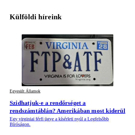
Külföldi híreink
Egyesült Államok
Szidhatjuk-e a rendőrséget a
rendszámtáblán? Amerikában most kiderül
Egy virginiai férfi ügye a kísérleti nyúl a Legfelsőbb
Bíróságon.