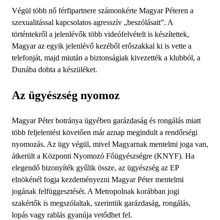
Végül több nő férfipartnere számonkérte Magyar Péteren a
szexualitással kapcsolatos agresszív „beszólásait”. A
történtekről a jelenlévők több videófelvételt is készítettek,
Magyar az egyik jelenlévő kezéből erőszakkal ki is vette a
telefonját, majd miután a biztonságiak kivezették a klubból, a
Dunába dobta a készüléket.
Az ügyészség nyomoz
Magyar Péter botránya ügyében garázdaság és rongálás miatt
több feljelentést követően már aznap megindult a rendőrségi
nyomozás. Az ügy végül, mivel Magyarnak mentelmi joga van,
átkerült a Központi Nyomozó Főügyészségre (KNYF). Ha
elegendő bizonyíték gyűlik össze, az ügyészség az EP
elnökénél fogja kezdeményezni Magyar Péter mentelmi
jogának felfüggesztését. A Metropolnak korábban jogi
szakértők is megszólaltak, szerintük garázdaság, rongálás,
lopás vagy rablás gyanúja vetődhet fel.