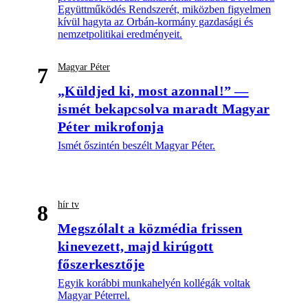
Együttműködés Rendszerét, miközben figyelmen
kívül hagyta az Orbán-kormány gazdasági és
nemzetpolitikai eredményeit.
Magyar Péter
7
„Küldjed ki, most azonnal!” —
ismét bekapcsolva maradt Magyar
Péter mikrofonja
Ismét őszintén beszélt Magyar Péter.
hír tv
8
Megszólalt a közmédia frissen
kinevezett, majd kirúgott
főszerkesztője
Egyik korábbi munkahelyén kollégák voltak
Magyar Péterrel.