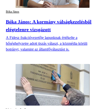
Bóka János
Bóka János: A kormány válságkezelésből
elégtelenre vizsgázott
A Fidesz frakcióvezetője lapunknak értékelte a
hőséghelyzetre adott tiszás választ, a közmédia körüli
botrányt, valamint az államfőválasztást is.