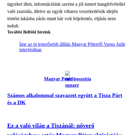
ügyeket illeti, információink szerint a jól ismert hangfelvétellel
való zsarolás, illetve az egyik viharos veszekedésük idején
történt lakásba zárás miatt bár volt feljelentés, eljárás nem
indult.
További Belföld híreink
Íme az öt legerősebb állítás Magyar Péterről Varga Judit
interjújában
Magyar Péter bosszúja
Számos alkalommal szavazott együtt a Tisza Párt
és a DK
Ez a való világ a Tiszánál: nőverő