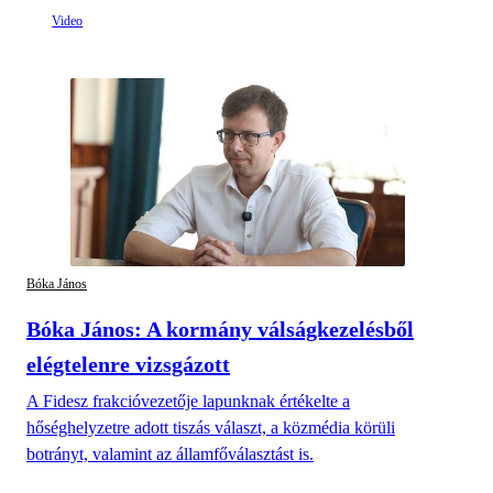
Bóka János
Bóka János: A kormány válságkezelésből
elégtelenre vizsgázott
A Fidesz frakcióvezetője lapunknak értékelte a
hőséghelyzetre adott tiszás választ, a közmédia körüli
botrányt, valamint az államfőválasztást is.