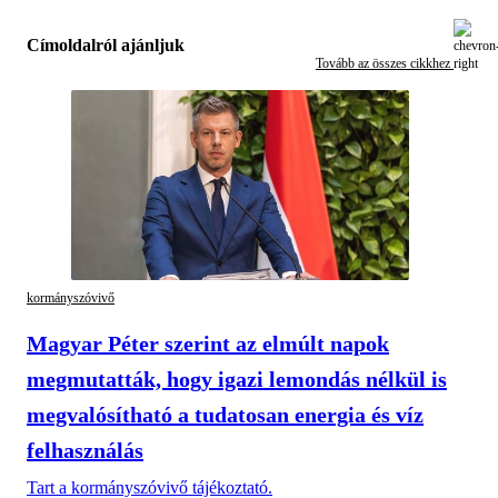
Címoldalról ajánljuk
Tovább az összes cikkhez
kormányszóvivő
Magyar Péter szerint az elmúlt napok
megmutatták, hogy igazi lemondás nélkül is
megvalósítható a tudatosan energia és víz
felhasználás
Tart a kormányszóvivő tájékoztató.