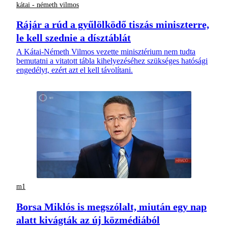
kátai - németh vilmos
Rájár a rúd a gyűlölködő tiszás miniszterre,
le kell szednie a dísztáblát
A Kátai-Németh Vilmos vezette minisztérium nem tudta
bemutatni a vitatott tábla kihelyezéséhez szükséges hatósági
engedélyt, ezért azt el kell távolítani.
m1
Borsa Miklós is megszólalt, miután egy nap
alatt kivágták az új közmédiából