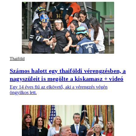
Thaiföld
Számos halott egy thaiföldi vérengzésben, a
nagyszüleit is megölte a kiskamasz + videó
Egy 14 éves fiú az elkövető, aki a vérengzés végén
öngyilkos lett.