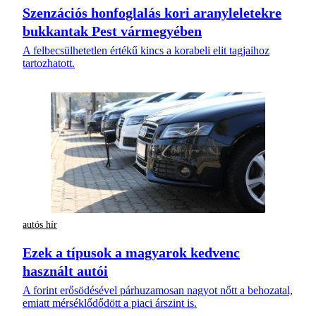
Szenzációs honfoglalás kori aranyleletekre
bukkantak Pest vármegyében
A felbecsülhetetlen értékű kincs a korabeli elit tagjaihoz
tartozhatott.
autós hír
Ezek a típusok a magyarok kedvenc
használt autói
A forint erősödésével párhuzamosan nagyot nőtt a behozatal,
emiatt mérséklődődött a piaci árszint is.