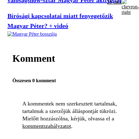
valóságshow-sztár Magyar Péter aktivistája
20 cikk
Bírósági kapcsolatai miatt fenyegetőzik
Magyar Péter? + videó
Komment
Összesen 0 komment
A kommentek nem szerkesztett tartalmak,
tartalmuk a szerzőjük álláspontját tükrözi.
Mielőtt hozzászólna, kérjük, olvassa el a
kommentszabályzatot
.