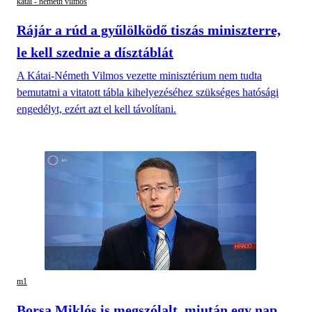
kátai - németh vilmos
Rájár a rúd a gyűlölködő tiszás miniszterre,
le kell szednie a dísztáblát
A Kátai-Németh Vilmos vezette minisztérium nem tudta
bemutatni a vitatott tábla kihelyezéséhez szükséges hatósági
engedélyt, ezért azt el kell távolítani.
m1
Borsa Miklós is megszólalt, miután egy nap