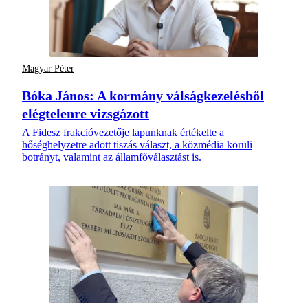
Magyar Péter
Bóka János: A kormány válságkezelésből
elégtelenre vizsgázott
A Fidesz frakcióvezetője lapunknak értékelte a
hőséghelyzetre adott tiszás választ, a közmédia körüli
botrányt, valamint az államfőválasztást is.