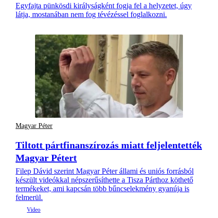
Egyfajta pünkösdi királyságként fogja fel a helyzetet, úgy
látja, mostanában nem fog tévézéssel foglalkozni.
Magyar Péter
Tiltott pártfinanszírozás miatt feljelentették
Magyar Pétert
Filep Dávid szerint Magyar Péter állami és uniós forrásból
készült videókkal népszerűsíthette a Tisza Párthoz köthető
termékeket, ami kapcsán több bűncselekmény gyanúja is
felmerül.