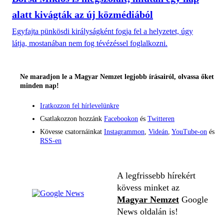
alatt kivágták az új közmédiából
Egyfajta pünkösdi királyságként fogja fel a helyzetet, úgy
látja, mostanában nem fog tévézéssel foglalkozni.
Ne maradjon le a Magyar Nemzet legjobb írásairól, olvassa őket
minden nap!
Iratkozzon fel hírlevelünkre
Csatlakozzon hozzánk
Facebookon
és
Twitteren
Kövesse csatornáinkat
Instagrammon
,
Videán
,
YouTube-on
és
RSS-en
A legfrissebb hírekért
kövess minket az
Magyar Nemzet
Google
News oldalán is!