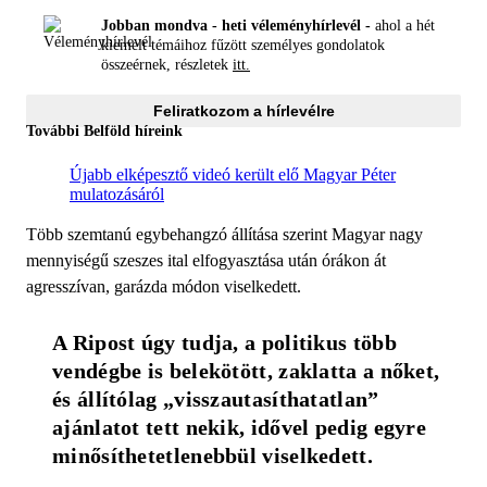
Jobban mondva - heti véleményhírlevél -
ahol a hét
kiemelt témáihoz fűzött személyes gondolatok
összeérnek, részletek
itt.
Feliratkozom a hírlevélre
További Belföld híreink
Újabb elképesztő videó került elő Magyar Péter
mulatozásáról
Több szemtanú egybehangzó állítása szerint Magyar nagy
mennyiségű szeszes ital elfogyasztása után órákon át
agresszívan, garázda módon viselkedett.
A Ripost úgy tudja, a politikus több 
vendégbe is belekötött, zaklatta a nőket, 
és állítólag „visszautasíthatatlan” 
ajánlatot tett nekik, idővel pedig egyre 
minősíthetetlenebbül viselkedett.