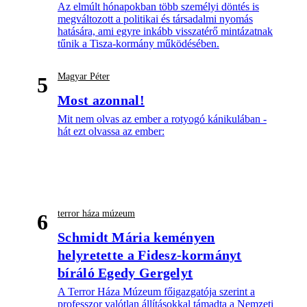
Az elmúlt hónapokban több személyi döntés is
megváltozott a politikai és társadalmi nyomás
hatására, ami egyre inkább visszatérő mintázatnak
tűnik a Tisza-kormány működésében.
Magyar Péter
5
Most azonnal!
Mit nem olvas az ember a rotyogó kánikulában -
hát ezt olvassa az ember:
terror háza múzeum
6
Schmidt Mária keményen
helyretette a Fidesz-kormányt
bíráló Egedy Gergelyt
A Terror Háza Múzeum főigazgatója szerint a
professzor valótlan állításokkal támadta a Nemzeti