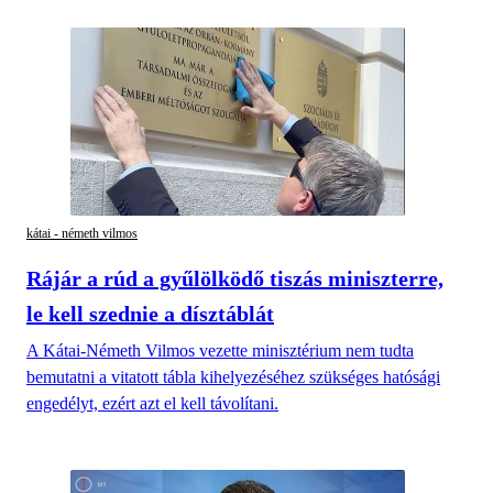
kátai - németh vilmos
Rájár a rúd a gyűlölködő tiszás miniszterre,
le kell szednie a dísztáblát
A Kátai-Németh Vilmos vezette minisztérium nem tudta
bemutatni a vitatott tábla kihelyezéséhez szükséges hatósági
engedélyt, ezért azt el kell távolítani.