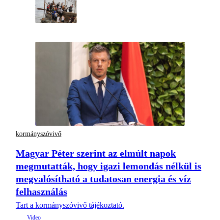
kormányszóvivő
Magyar Péter szerint az elmúlt napok
megmutatták, hogy igazi lemondás nélkül is
megvalósítható a tudatosan energia és víz
felhasználás
Tart a kormányszóvivő tájékoztató.