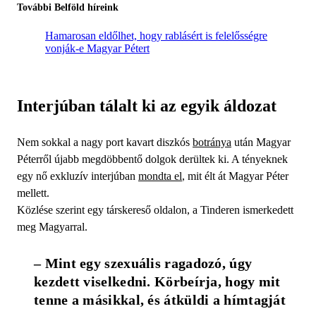
További Belföld híreink
Hamarosan eldőlhet, hogy rablásért is felelősségre
vonják-e Magyar Pétert
Interjúban tálalt ki az egyik áldozat
Nem sokkal a nagy port kavart diszkós
botránya
után Magyar
Péterről újabb megdöbbentő dolgok derültek ki. A tényeknek
egy nő exkluzív interjúban
mondta el
, mit élt át Magyar Péter
mellett.
Közlése szerint egy társkereső oldalon, a Tinderen ismerkedett
meg Magyarral.
– Mint egy szexuális ragadozó, úgy 
kezdett viselkedni. Körbeírja, hogy mit 
tenne a másikkal, és átküldi a hímtagját