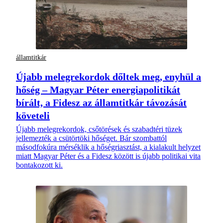
államtitkár
Újabb melegrekordok dőltek meg, enyhül a
hőség – Magyar Péter energiapolitikát
bírált, a Fidesz az államtitkár távozását
követeli
Újabb melegrekordok, csőtörések és szabadtéri tüzek
jellemezték a csütörtöki hőséget. Bár szombattól
másodfokúra mérséklik a hőségriasztást, a kialakult helyzet
miatt Magyar Péter és a Fidesz között is újabb politikai vita
bontakozott ki.