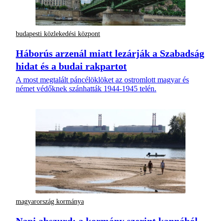
budapesti közlekedési központ
Háborús arzenál miatt lezárják a Szabadság
hidat és a budai rakpartot
A most megtalált páncélöklöket az ostromlott magyar és
német védőknek szánhatták 1944-1945 telén.
magyarország kormánya
Napi abszurd: a kormány szerint kannából