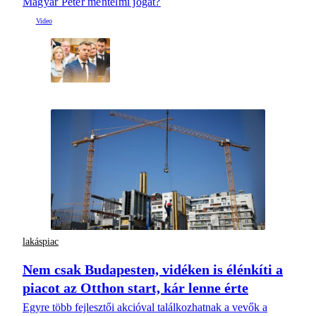
Magyar Péter mentelmi jogát?
lakáspiac
Nem csak Budapesten, vidéken is élénkíti a
piacot az Otthon start, kár lenne érte
Egyre több fejlesztői akcióval találkozhatnak a vevők a