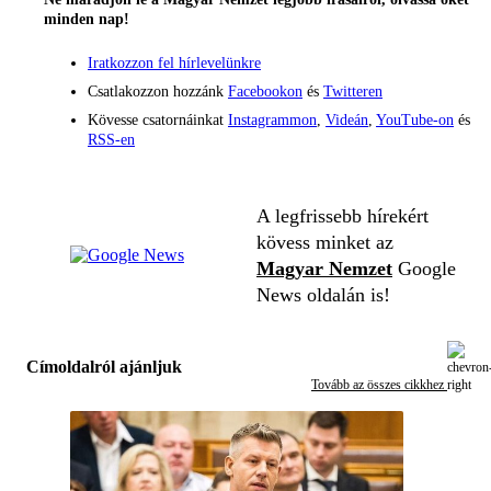
minden nap!
Iratkozzon fel hírlevelünkre
Csatlakozzon hozzánk
Facebookon
és
Twitteren
Kövesse csatornáinkat
Instagrammon
,
Videán
,
YouTube-on
és
RSS-en
A legfrissebb hírekért
kövess minket az
Magyar Nemzet
Google
News oldalán is!
Címoldalról ajánljuk
Tovább az összes cikkhez