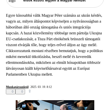
elsők között legyen a Magyar Nemzet
Egyre kínosabbá válik Magyar Péter számára az ukrán kérdés,
vagyis az, milyen álláspontot képviseljen a nyilvánosságban a
háborúban álló ország támogatása és uniós integrációja
kapcsán. A hazai közvélemény többsége nem pártolja Ukrajna
EU-csatlakozását, a Tisza Párt elnökének brüsszeli támogatói
viszont elvárják tőle, hogy teljes erővel álljon az ügy mellé.
Cikksorozatunk mostani részében bemutatjuk, hogy a politikus
miként menekül titkolózásba, beszél mellé és keveredik
ellentmondásokba, miközben az elmúlt hónapokban többször
látványosan kiállt képviselőtársaival együtt az Európai
Parlamentben Ukrajna mellett.
Munkatársunktól
2025. 03. 19. 8:12
0
0
0