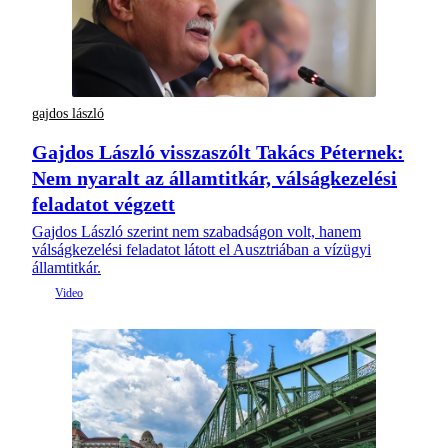
gajdos lászló
Gajdos László visszaszólt Takács Péternek:
Nem nyaralt az államtitkár, válságkezelési
feladatot végzett
Gajdos László szerint nem szabadságon volt, hanem
válságkezelési feladatot látott el Ausztriában a vízügyi
államtitkár.