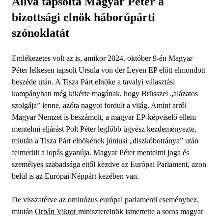
Állva tapsolta Magyar Péter a
bizottsági elnök háborúpárti
szónoklatát
Emlékezetes volt az is, amikor 2024. október 9-én Magyar
Péter lelkesen tapsolt Ursula von der Leyen EP előtt elmondott
beszéde után. A Tisza Párt elnöke a tavalyi választási
kampányban még kikérte magának, hogy Brüsszel „alázatos
szolgája” lenne, azóta nagyot fordult a világ. Amint arról
Magyar Nemzet is beszámolt, a magyar EP-képviselő elleni
mentelmi eljárást Polt Péter legfőbb ügyész kezdeményezte,
miután a Tisza Párt elnökének júniusi „diszkóbotránya” után
felmerült a lopás gyanúja. Magyar Péter mentelmi joga és
személyes szabadsága ettől kezdve az Európai Parlament, azon
belül is az Európai Néppárt kezében van.
De visszatérve az ominózus európai parlamenti eseményhez,
miután
Orbán Viktor
miniszterelnök ismertette a soros magyar