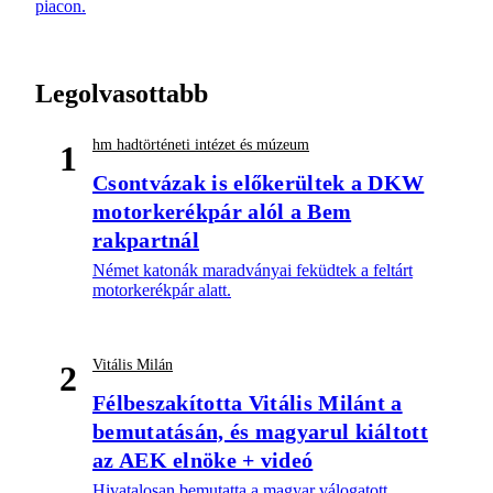
piacon.
Legolvasottabb
hm hadtörténeti intézet és múzeum
1
Csontvázak is előkerültek a DKW
motorkerékpár alól a Bem
rakpartnál
Német katonák maradványai feküdtek a feltárt
motorkerékpár alatt.
Vitális Milán
2
Félbeszakította Vitális Milánt a
bemutatásán, és magyarul kiáltott
az AEK elnöke + videó
Hivatalosan bemutatta a magyar válogatott