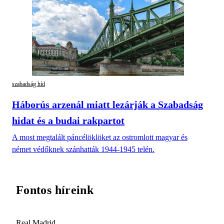
szabadság híd
Háborús arzenál miatt lezárják a Szabadság
hidat és a budai rakpartot
A most megtalált páncélöklöket az ostromlott magyar és
német védőknek szánhatták 1944-1945 telén.
Fontos híreink
Real Madrid