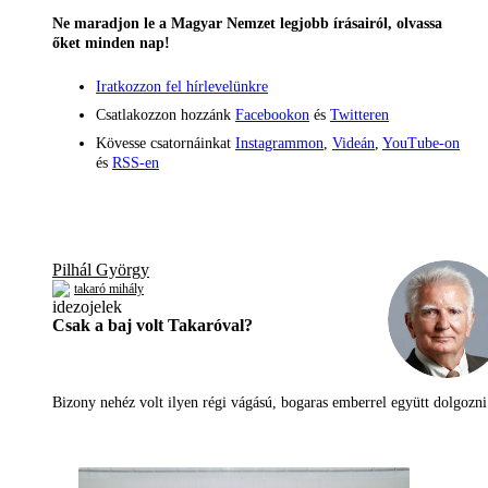
Ne maradjon le a Magyar Nemzet legjobb írásairól, olvassa
őket minden nap!
Iratkozzon fel hírlevelünkre
Csatlakozzon hozzánk
Facebookon
és
Twitteren
Kövesse csatornáinkat
Instagrammon
,
Videán
,
YouTube-on
és
RSS-en
Pilhál György
takaró mihály
Csak a baj volt Takaróval?
Bizony nehéz volt ilyen régi vágású, bogaras emberrel együtt dolgoz