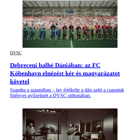
DVSC
Debreceni balhé Dániában: az FC
Köbenhavn elnézést kér és magyarázatot
követel
Szamba a szaunában – így értékelte a dán sajtó a csapatuk
fölényes győzelmét a DVSC otthonában.