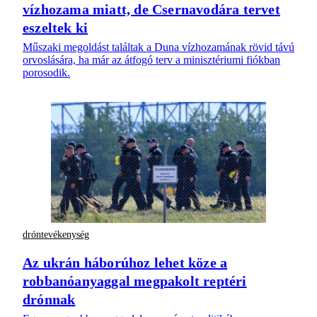
vízhozama miatt, de Csernavodára tervet
eszeltek ki
Műszaki megoldást találtak a Duna vízhozamának rövid távú
orvoslására, ha már az átfogó terv a minisztériumi fiókban
porosodik.
dróntevékenység
Az ukrán háborúhoz lehet köze a
robbanóanyaggal megpakolt reptéri
drónnak