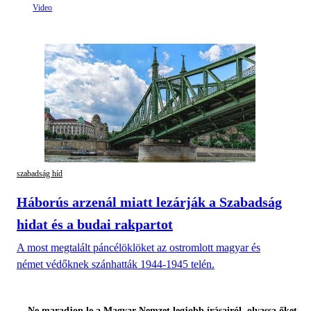
szabadság híd
Háborús arzenál miatt lezárják a Szabadság
hidat és a budai rakpartot
A most megtalált páncélöklöket az ostromlott magyar és
német védőknek szánhatták 1944-1945 telén.
Ne maradjon le a Magyar Nemzet legjobb írásairól, olvassa őket