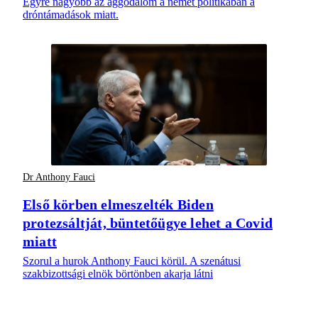
Egyre nagyobb az aggodalom a német politikában a
dróntámadások miatt.
Dr Anthony Fauci
Első körben elmeszelték Biden
protezsáltját, büntetőügye lehet a Covid
miatt
Szorul a hurok Anthony Fauci körül. A szenátusi
szakbizottsági elnök börtönben akarja látni