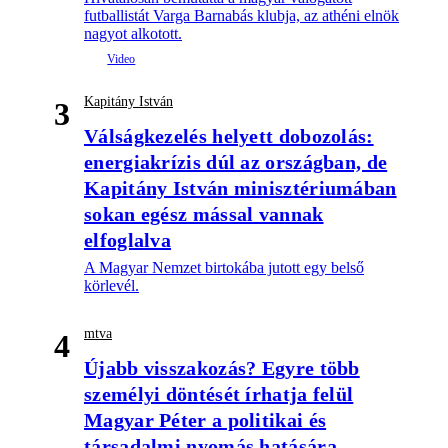
futballistát Varga Barnabás klubja, az athéni elnök
nagyot alkotott.
Kapitány István
3
Válságkezelés helyett dobozolás:
energiakrízis dúl az országban, de
Kapitány István minisztériumában
sokan egész mással vannak
elfoglalva
A Magyar Nemzet birtokába jutott egy belső
körlevél.
mtva
4
Újabb visszakozás? Egyre több
személyi döntését írhatja felül
Magyar Péter a politikai és
társadalmi nyomás hatására