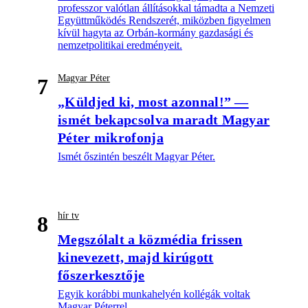
professzor valótlan állításokkal támadta a Nemzeti
Együttműködés Rendszerét, miközben figyelmen
kívül hagyta az Orbán-kormány gazdasági és
nemzetpolitikai eredményeit.
Magyar Péter
7
„Küldjed ki, most azonnal!” —
ismét bekapcsolva maradt Magyar
Péter mikrofonja
Ismét őszintén beszélt Magyar Péter.
hír tv
8
Megszólalt a közmédia frissen
kinevezett, majd kirúgott
főszerkesztője
Egyik korábbi munkahelyén kollégák voltak
Magyar Péterrel.