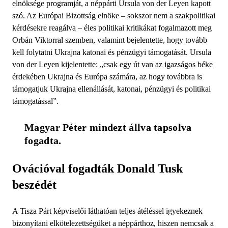
elnöksége programját, a néppárti Ursula von der Leyen kapott
szó. Az Európai Bizottság elnöke – sokszor nem a szakpolitikai
kérdésekre reagálva – éles politikai kritikákat fogalmazott meg
Orbán Viktorral szemben, valamint bejelentette, hogy tovább
kell folytatni Ukrajna katonai és pénzügyi támogatását. Ursula
von der Leyen kijelentette: „csak egy út van az igazságos béke
érdekében Ukrajna és Európa számára, az hogy továbbra is
támogatjuk Ukrajna ellenállását, katonai, pénzügyi és politikai
támogatással”.
Magyar Péter mindezt állva tapsolva 
fogadta.
Ovációval fogadták Donald Tusk
beszédét
A Tisza Párt képviselői láthatóan teljes átéléssel igyekeznek
bizonyítani elkötelezettségüket a néppárthoz, hiszen nemcsak a