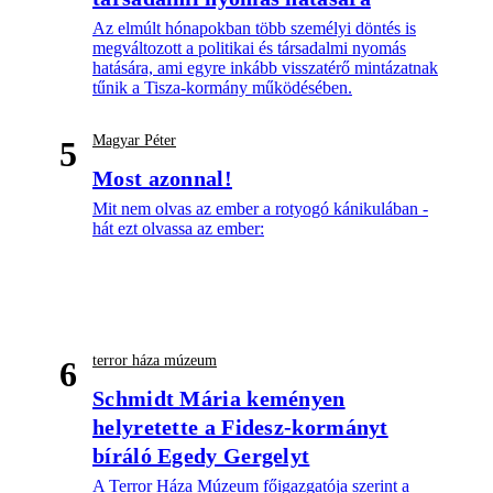
Az elmúlt hónapokban több személyi döntés is
megváltozott a politikai és társadalmi nyomás
hatására, ami egyre inkább visszatérő mintázatnak
tűnik a Tisza-kormány működésében.
Magyar Péter
5
Most azonnal!
Mit nem olvas az ember a rotyogó kánikulában -
hát ezt olvassa az ember:
terror háza múzeum
6
Schmidt Mária keményen
helyretette a Fidesz-kormányt
bíráló Egedy Gergelyt
A Terror Háza Múzeum főigazgatója szerint a