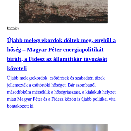
kormány
Újabb melegrekordok dőltek meg, enyhül a
hőség – Magyar Péter energiapolitikát
bírált, a Fidesz az államtitkár távozását
követeli
Újabb melegrekordok, csőtörések és szabadtéri tüzek
jellemezték a csütörtöki hőséget. Bár szombattól
másodfokúra mérséklik a hőségriasztást, a kialakult helyzet
miatt Magyar Péter és a Fidesz között is újabb politikai vita
bontakozott ki.