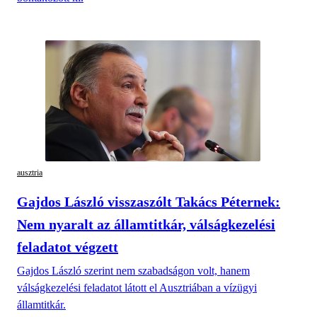
ausztria
Gajdos László visszaszólt Takács Péternek:
Nem nyaralt az államtitkár, válságkezelési
feladatot végzett
Gajdos László szerint nem szabadságon volt, hanem
válságkezelési feladatot látott el Ausztriában a vízügyi
államtitkár.