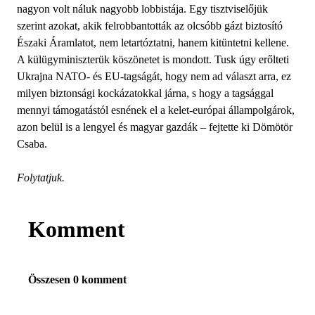
nagyon volt náluk nagyobb lobbistája. Egy tisztviselőjük
szerint azokat, akik felrobbantották az olcsóbb gázt biztosító
Északi Áramlatot, nem letartóztatni, hanem kitüntetni kellene.
A külügyminiszterük köszönetet is mondott. Tusk úgy erőlteti
Ukrajna NATO- és EU-tagságát, hogy nem ad választ arra, ez
milyen biztonsági kockázatokkal járna, s hogy a tagsággal
mennyi támogatástól esnének el a kelet-európai állampolgárok,
azon belül is a lengyel és magyar gazdák – fejtette ki Dömötör
Csaba.
Folytatjuk.
Komment
Összesen 0 komment