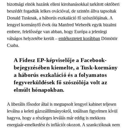
bizottsági elnök hazánk elleni kirohanásokkal tarkított októberi
beszédét fogadták lelkes ovációval, de szintén állva tapsoltak
Donald Tusknak, a háborús eszkaláció fő szószólójának. A
lengyel kormányfő évek óta Manfred Weberék egyik bizalmi
embere, felelőssége van abban, hogy Európa a jelenlegi
válságos helyzetébe került –
emlékeztetett korábban
Dömötör
Csaba.
A Fidesz EP-képviselője a Facebook-
bejegyzésében kiemelte, a Tusk-kormány 
a háborús eszkaláció és a folyamatos 
fegyverküldések fő szószólója volt az 
elmúlt hónapokban.
A liberális fősodor által is megtapsolt lengyel kabinet teljesen
leválna a keleti gázszállítmányokról, totálisan figyelmen kívül
hagyva, hogy a részleges leválás már eddig is mekkora
energiaár-emelkedést és inflációt okozott. A szankcióknak nem