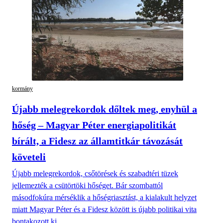
kormány
Újabb melegrekordok dőltek meg, enyhül a
hőség – Magyar Péter energiapolitikát
bírált, a Fidesz az államtitkár távozását
követeli
Újabb melegrekordok, csőtörések és szabadtéri tüzek
jellemezték a csütörtöki hőséget. Bár szombattól
másodfokúra mérséklik a hőségriasztást, a kialakult helyzet
miatt Magyar Péter és a Fidesz között is újabb politikai vita
bontakozott ki.