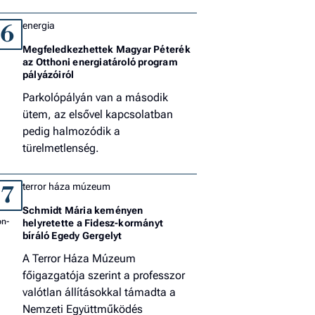
energia
6
Megfeledkezhettek Magyar Péterék
az Otthoni energiatároló program
pályázóiról
Parkolópályán van a második
ütem, az elsővel kapcsolatban
pedig halmozódik a
türelmetlenség.
terror háza múzeum
7
Schmidt Mária keményen
helyretette a Fidesz-kormányt
bíráló Egedy Gergelyt
A Terror Háza Múzeum
főigazgatója szerint a professzor
valótlan állításokkal támadta a
Nemzeti Együttműködés