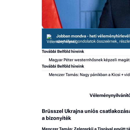
Jobban mondva - heti véleményhírlevél
személyes gondolatok összeérnek, részl
További Belföld híreink
Magyar Péter westernhősnek képzeli magát,
További Belföld híreink
Menczer Tamás: Nagy pánikban a Kicsi + vi
Véleménynyilvánít
Brüsszel Ukrajna uniós csatlakozását
a bizonyíték
Menczer Tamás: Zelenszkij a Tiszával együtt 