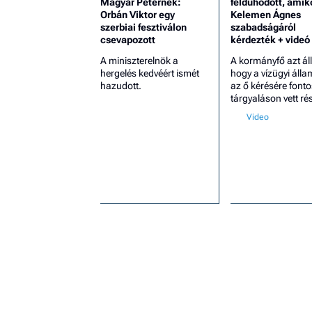
Magyar Péternek:
feldühödött, amik
Orbán Viktor egy
Kelemen Ágnes
szerbiai fesztiválon
szabadságáról
csevapozott
kérdezték + videó
A miniszterelnök a
A kormányfő azt állí
hergelés kedvéért ismét
hogy a vízügyi álla
hazudott.
az ő kérésére fonto
tárgyaláson vett rés