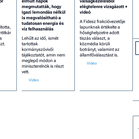
or
elmúlt napok
válságkezelésből
megmutatták, hogy
elégtelenre vizsgázott +
igazi lemondás nélkül
videó
is megvalósítható a
A Fidesz frakcióvezetője
tudatosan energia és
totta,
lapunknak értékelte a
víz felhasználás
mtitkár
hőséghelyzetre adott
s
Lehűlt az idő, ismét
tiszás választ, a
zt.
tartottak
közmédia körüli
kormányszóvivői
botrányt, valamint az
tájékoztatót, amin nem
államfőválasztást is.
meglepő módon a
miniszterelnök is részt
vett.