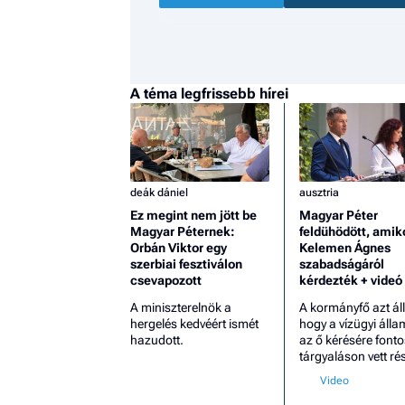
A téma legfrissebb hírei
deák dániel
ausztria
Ez megint nem jött be
Magyar Péter
Magyar Péternek:
feldühödött, amik
Orbán Viktor egy
Kelemen Ágnes
szerbiai fesztiválon
szabadságáról
csevapozott
kérdezték + videó
A miniszterelnök a
A kormányfő azt állí
hergelés kedvéért ismét
hogy a vízügyi álla
hazudott.
az ő kérésére fonto
tárgyaláson vett rés