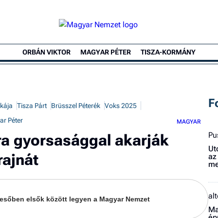
ORBÁN VIKTOR
MAGYAR PÉTER
TISZA-KORMÁNY
F
ikája
Tisza Párt
Brüsszel Péterék
Voks 2025
r Péter
MAGYAR
Pu
ra gyorsasággal akarják
Ut
rajnát
az
me
al
keresőben elsők között legyen a Magyar Nemzet
Ma
ép