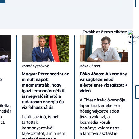
Tovább az összes cikkhez
kormányszóvivő
Bóka János
Magyar Péter szerint az
Bóka János: A kormány
or
elmúlt napok
válságkezelésből
megmutatták, hogy
elégtelenre vizsgázott +
igazi lemondás nélkül
videó
is megvalósítható a
A Fidesz frakcióvezetője
tudatosan energia és
totta,
lapunknak értékelte a
víz felhasználás
mtitkár
hőséghelyzetre adott
s
Lehűlt az idő, ismét
tiszás választ, a
zt.
tartottak
közmédia körüli
kormányszóvivői
botrányt, valamint az
tájékoztatót, amin nem
államfőválasztást is.
meglepő módon a