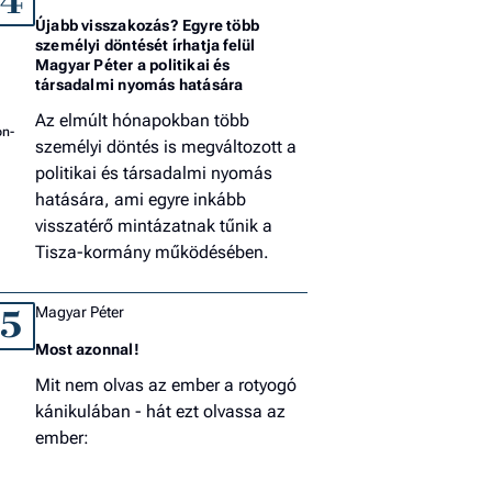
4
Újabb visszakozás? Egyre több
személyi döntését írhatja felül
Magyar Péter a politikai és
társadalmi nyomás hatására
Az elmúlt hónapokban több
személyi döntés is megváltozott a
politikai és társadalmi nyomás
hatására, ami egyre inkább
visszatérő mintázatnak tűnik a
Tisza-kormány működésében.
Magyar Péter
5
Most azonnal!
Mit nem olvas az ember a rotyogó
kánikulában - hát ezt olvassa az
ember: