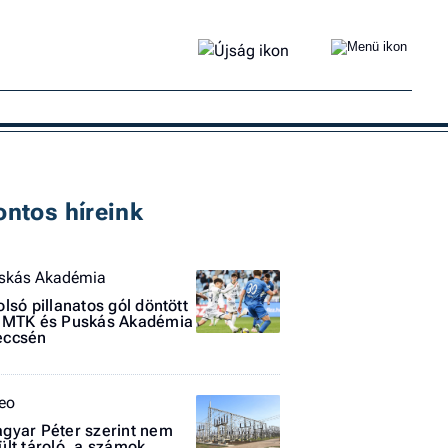
Ke
ontos híreink
skás Akadémia
olsó pillanatos gól döntött
 MTK és Puskás Akadémia
ccsén
teo
gyar Péter szerint nem
ült tároló, a számok