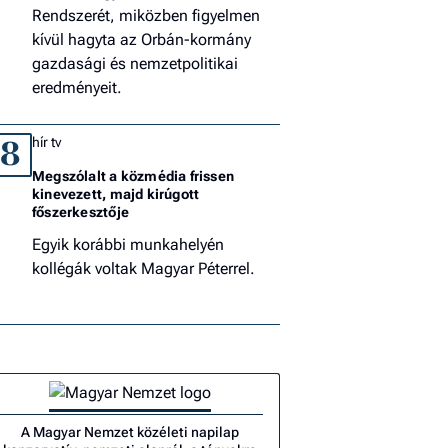
Rendszerét, miközben figyelmen
kívül hagyta az Orbán-kormány
gazdasági és nemzetpolitikai
eredményeit.
hír tv
8
Megszólalt a közmédia frissen
kinevezett, majd kirúgott
főszerkesztője
Egyik korábbi munkahelyén
kollégák voltak Magyar Péterrel.
A Magyar Nemzet közéleti napilap