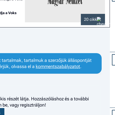
dja a Voks
20 cikk
tartalmak, tartalmuk a szerzőjük álláspontját
érjük, olvassa el a
kommentszabályzatot
.
kis részét látja. Hozzászóláshoz és a további
be, vagy regisztráljon!
S