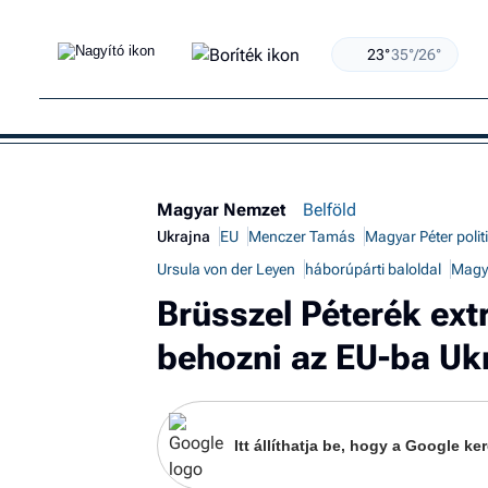
23°
35°/26°
Magyar Nemzet
Belföld
Ukrajna
EU
Menczer Tamás
Magyar Péter polit
Ursula von der Leyen
háborúpárti baloldal
Magya
Brüsszel Péterék ext
behozni az EU-ba Uk
Itt állíthatja be, hogy a Google 