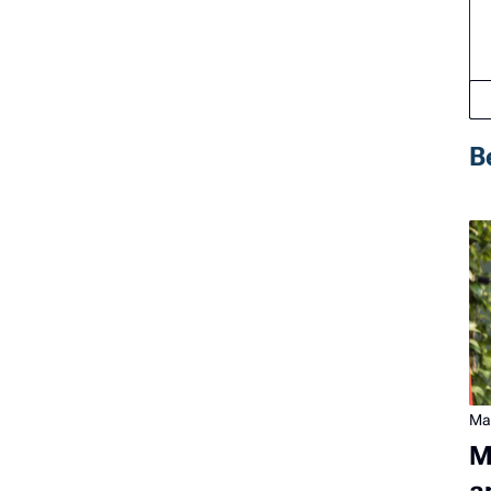
B
Ma
M
a