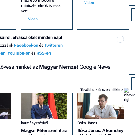
miniszterelnök is részt
vett.
sairól, olvassa őket minden nap!
hozzánk
Facebookon
és
Twitteren
eán
,
YouTube-on
és
RSS-en
 kövess minket az
Magyar Nemzet
Google News
Tovább az összes cikkhez
kormányszóvivő
Bóka János
Magyar Péter szerint az
Bóka János: A kormány