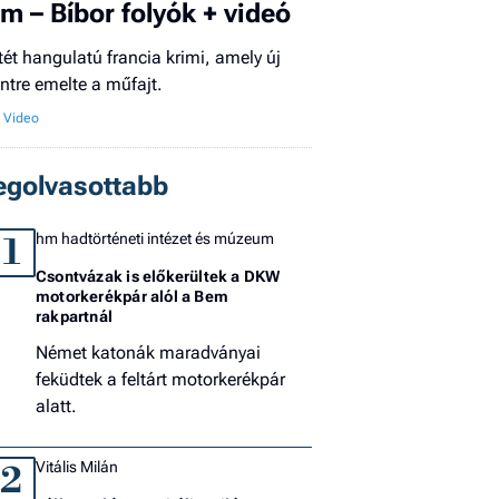
ilm – Bíbor folyók + videó
El
tét hangulatú francia krimi, amely új
az
intre emelte a műfajt.
új
egolvasottabb
hm hadtörténeti intézet és múzeum
1
Csontvázak is előkerültek a DKW
motorkerékpár alól a Bem
rakpartnál
Német katonák maradványai
feküdtek a feltárt motorkerékpár
alatt.
Vitális Milán
2