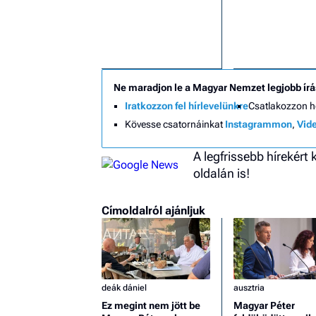
Ne maradjon le a Magyar Nemzet legjobb írá
Iratkozzon fel hírlevelünkre
Csatlakozzon 
Kövesse csatornáinkat
Instagrammon
,
Vid
A legfrissebb hírekért
oldalán is!
Címoldalról ajánljuk
deák dániel
ausztria
Ez megint nem jött be
Magyar Péter