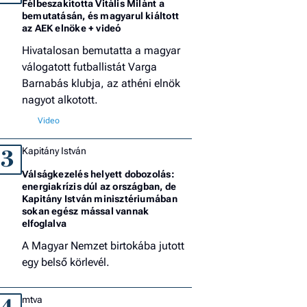
Félbeszakította Vitális Milánt a
bemutatásán, és magyarul kiáltott
az AEK elnöke + videó
Hivatalosan bemutatta a magyar
válogatott futballistát Varga
Barnabás klubja, az athéni elnök
nagyot alkotott.
Kapitány István
3
Válságkezelés helyett dobozolás:
energiakrízis dúl az országban, de
Kapitány István minisztériumában
sokan egész mással vannak
elfoglalva
A Magyar Nemzet birtokába jutott
egy belső körlevél.
mtva