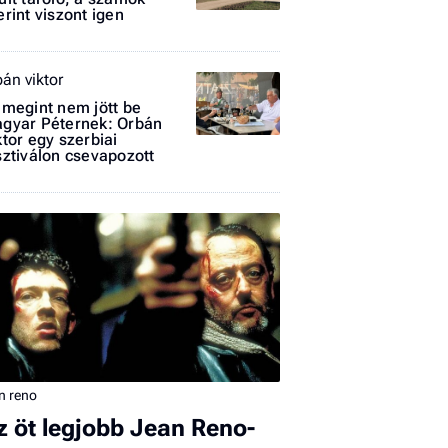
erint viszont igen
bán viktor
 megint nem jött be
gyar Péternek: Orbán
ktor egy szerbiai
sztiválon csevapozott
I
E
G
P
Jobba
- heti
vélem
n reno
z öt legjobb Jean Reno-
Fel
a hí