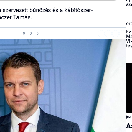
sz
 a szervezett bűnözés és a kábítószer-
nczer Tamás.
or
Ez
0
0
0
Ma
Vi
fe
jea
A