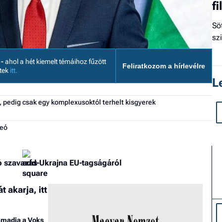
f
Sö
sz
 -
ahol a hét kiemelt témáihoz fűzött
Feliratkozom a hírlevélre
etek
itt.
L
 pedig csak egy komplexusoktól terhelt kisgyerek
deó
ó szavazás Ukrajna EU-tagságáról
 akarja, itt
támadja a Voks