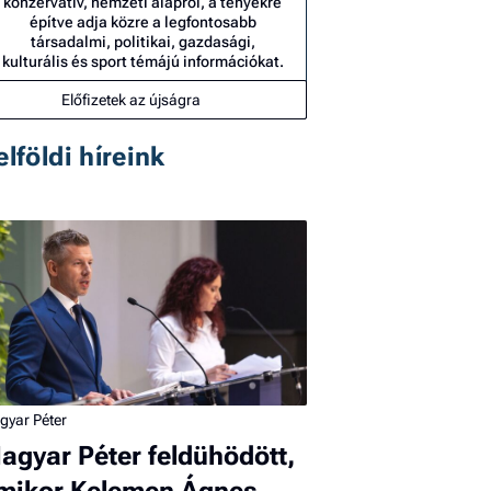
konzervatív, nemzeti alapról, a tényekre
építve adja közre a legfontosabb
társadalmi, politikai, gazdasági,
kulturális és sport témájú információkat.
Előfizetek az újságra
elföldi híreink
gyar Péter
agyar Péter feldühödött,
mikor Kelemen Ágnes