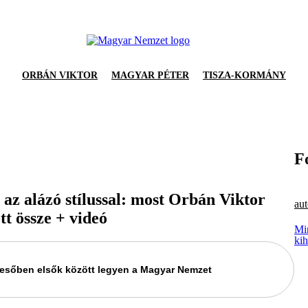
ORBÁN VIKTOR
MAGYAR PÉTER
TISZA-KORMÁNY
F
az alázó stílussal: most Orbán Viktor
aut
tt össze + videó
Mi
kih
keresőben elsők között legyen a Magyar Nemzet