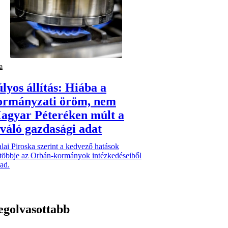
a
lyos állítás: Hiába a
ormányzati öröm, nem
agyar Péteréken múlt a
iváló gazdasági adat
lai Piroska szerint a kedvező hatások
gtöbbje az Orbán-kormányok intézkedéseiből
ad.
egolvasottabb