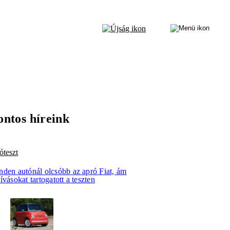
ontos híreink
óteszt
nden autónál olcsóbb az apró Fiat, ám
ívásokat tartogatott a teszten