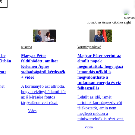
S
Tovább az összes cikkhez
ausztria
kormányszóvivő
 be
Magyar Péter
Magyar Péter szerint az
 Orbán
feldühödött, amikor
elmúlt napok
Kelemen Ágnes
megmutatták, hogy igazi
zott
szabadságáról kérdezték
lemondás nélkül is
+ videó
megvalósítható a
tudatosan energia és víz
mét
A kormányfő azt állította,
felhasználás
hogy a vízügyi államtitkár
az ő kérésére fontos
Lehűlt az idő, ismét
tárgyaláson vett részt.
tartottak kormányszóvivői
tájékoztatót, amin nem
meglepő módon a
miniszterelnök is részt vett.