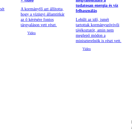
+ videó
megvalósítható a
tudatosan energia és víz
mét
A kormányfő azt állította,
felhasználás
hogy a vízügyi államtitkár
az ő kérésére fontos
Lehűlt az idő, ismét
tárgyaláson vett részt.
tartottak kormányszóvivői
tájékoztatót, amin nem
meglepő módon a
miniszterelnök is részt vett.