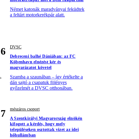
Német katonák maradványai feküdtek
a feltárt motorkerékpár alatt.
DVSC
6
Debreceni balhé Dániában: az FC
Köbenhavn elnézést kér és
magyarázatot követel
Szamba a szaunában – így értékelte a
dán sajtó a csapatuk fölényes
győzelmét a DVSC otthonában.
mészáros csoport
7
A Szentkirályi Magyarország elnökén
kifogott a kérdés, hogy mely
településeken osztottak vizet az idei
hőhullámban