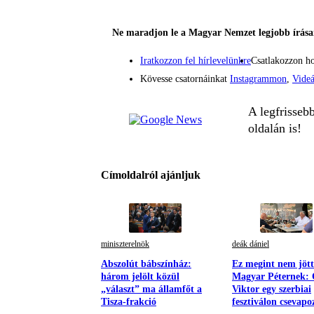
Ne maradjon le a Magyar Nemzet legjobb írásai
Iratkozzon fel hírlevelünkre
Csatlakozzon h
Kövesse csatornáinkat
Instagrammon
,
Vide
A legfrisseb
oldalán is!
Címoldalról ajánljuk
miniszterelnök
deák dániel
Abszolút bábszínház:
Ez megint nem jött
három jelölt közül
Magyar Péternek:
„választ” ma államfőt a
Viktor egy szerbiai
Tisza-frakció
fesztiválon csevapo