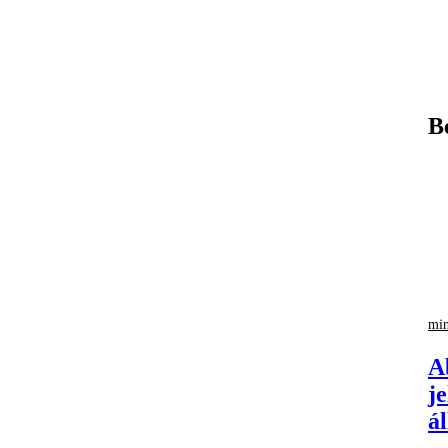
B
min
A
j
á