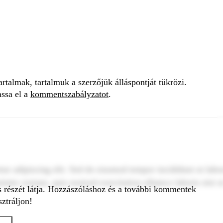
talmak, tartalmuk a szerzőjük álláspontját tükrözi.
assa el a
kommentszabályzatot
.
tur adipiscing elit. Sed do eiusmod tempor incididunt ut labo
inim veniam, quis nostrud exercitation ullamco laboris nisi u
s részét látja. Hozzászóláshoz és a további kommentek
ztráljon!