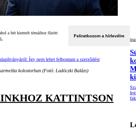
hol a hét kiemelt témáihoz fűzött
Feliratkozom a hírlevélre
tt.
tisz
Sú
k
apítványáról: Így nem lehet felbontani a szerződést
M
karmelita kolostorban (Fotó: Ladóczki Balázs)
k
Sza
le
AINKHOZ KATTINTSON
fak
L