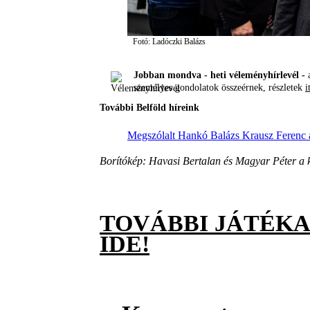
Fotó: Ladóczki Balázs
Jobban mondva - heti véleményhírlevél -
a
személyes gondolatok összeérnek, részletek
i
További Belföld híreink
Megszólalt Hankó Balázs Krausz Ferenc al
Borítókép: Havasi Bertalan és Magyar Péter a 
TOVÁBBI JÁTÉK
IDE!