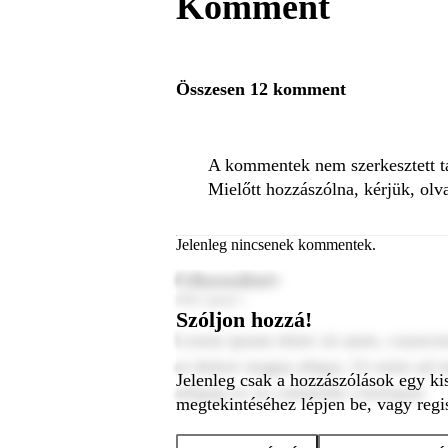
Komment
Összesen 12 komment
A kommentek nem szerkesztett tar
Mielőtt hozzászólna, kérjük, olv
Jelenleg nincsenek kommentek.
Felhasználónév
2024. január 1.
Szóljon hozzá!
Lorem ipsum dolor sit amet, consecte
et dolore magna aliqua. Ut enim ad m
Jelenleg csak a hozzászólások egy ki
aliquip ex ea commodo consequat.
megtekintéséhez lépjen be, vagy regis