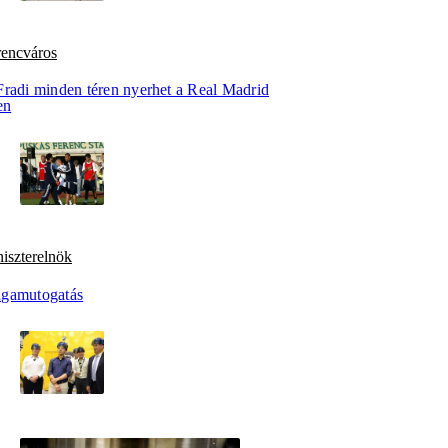
rencváros
Fradi minden téren nyerhet a Real Madrid
en
iszterelnök
gamutogatás