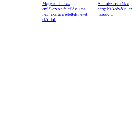
Magyar Péter az
A miniszterelnök a
emlékezetes felsülése után
hergelés kedvéért is
nem akarta a jelöltek nevét
hazudott.
elárulni.