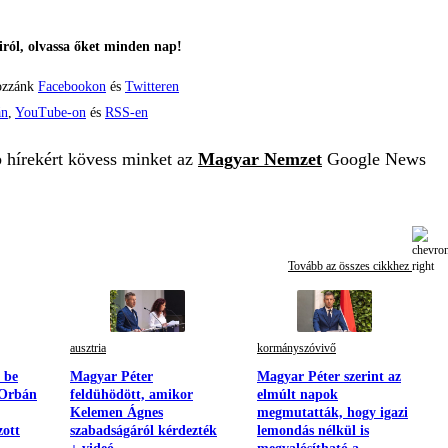
ról, olvassa őket minden nap!
ozzánk
Facebookon
és
Twitteren
án
,
YouTube-on
és
RSS-en
b hírekért kövess minket az
Magyar Nemzet
Google News
Tovább az összes cikkhez
ausztria
kormányszóvivő
 be
Magyar Péter
Magyar Péter szerint az
 Orbán
feldühödött, amikor
elmúlt napok
Kelemen Ágnes
megmutatták, hogy igazi
zott
szabadságáról kérdezték
lemondás nélkül is