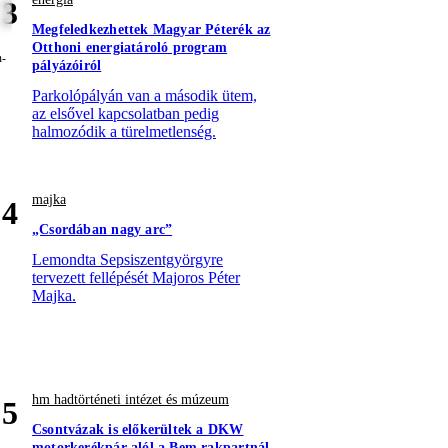
3
Megfeledkezhettek Magyar Péterék az
Otthoni energiatároló program
pályázóiról
Parkolópályán van a második ütem,
az elsővel kapcsolatban pedig
halmozódik a türelmetlenség.
majka
4
„Csordában nagy arc”
Lemondta Sepsiszentgyörgyre
tervezett fellépését Majoros Péter
Majka.
hm hadtörténeti intézet és múzeum
5
Csontvázak is előkerültek a DKW
motorkerékpár alól a Bem rakpartnál