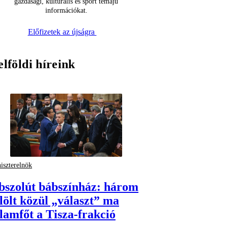
gazdasági, kulturális és sport témájú
információkat.
Előfizetek az újságra
elföldi híreink
iszterelnök
bszolút bábszínház: három
elölt közül „választ” ma
llamfőt a Tisza-frakció