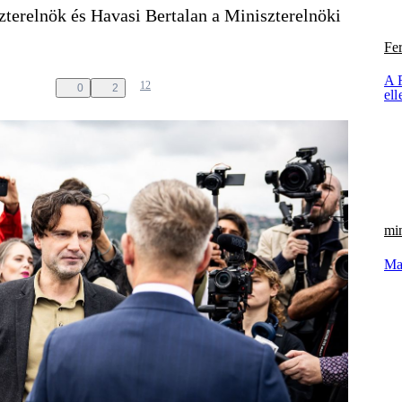
szterelnök és Havasi Bertalan a Miniszterelnöki
Fe
A 
12
0
2
ell
min
Ma