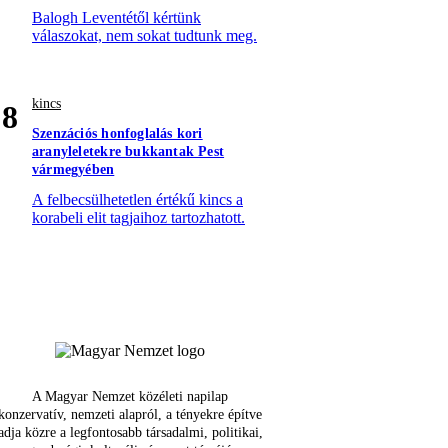
Balogh Leventétől kértünk
válaszokat, nem sokat tudtunk meg.
kincs
8
Szenzációs honfoglalás kori
aranyleletekre bukkantak Pest
vármegyében
A felbecsülhetetlen értékű kincs a
korabeli elit tagjaihoz tartozhatott.
A Magyar Nemzet közéleti napilap
konzervatív, nemzeti alapról, a tényekre építve
adja közre a legfontosabb társadalmi, politikai,