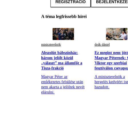
REGISZTRÁCIÓ
BEJELENTKEZÉ
A téma legfrissebb hírei
miniszterelnök
deák dániel
Abszolút bábszínház:
Ez megint nem jött
három jelölt közül
Magyar Péternek:
„választ” ma államfőt a
Viktor egy szerbiai
Tisza-frakció
fesztiválon csevapo
Magyar Péter az
A miniszterelnök a
emlékezetes felsülése után
hergelés kedvéért is
nem akarta a jelöltek nevét
hazudott.
elárulni.