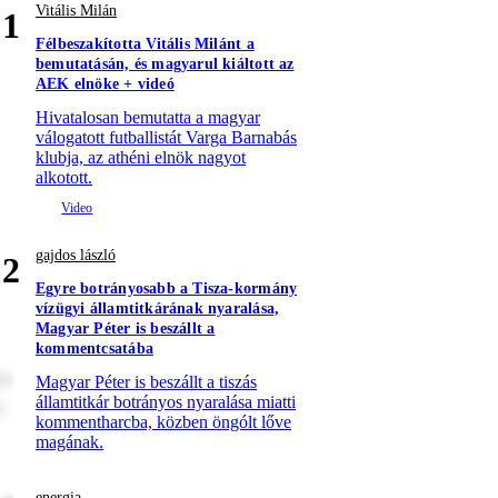
Vitális Milán
1
Félbeszakította Vitális Milánt a
bemutatásán, és magyarul kiáltott az
AEK elnöke + videó
Hivatalosan bemutatta a magyar
válogatott futballistát Varga Barnabás
klubja, az athéni elnök nagyot
alkotott.
gajdos lászló
2
Egyre botrányosabb a Tisza-kormány
vízügyi államtitkárának nyaralása,
Magyar Péter is beszállt a
kommentcsatába
re
Magyar Péter is beszállt a tiszás
államtitkár botrányos nyaralása miatti
t
kommentharcba, közben öngólt lőve
magának.
energia