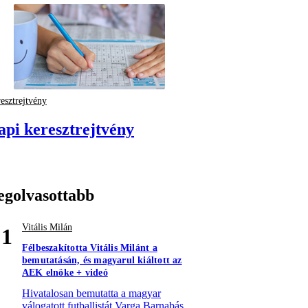
esztrejtvény
api keresztrejtvény
egolvasottabb
Vitális Milán
1
Félbeszakította Vitális Milánt a
bemutatásán, és magyarul kiáltott az
AEK elnöke + videó
Hivatalosan bemutatta a magyar
válogatott futballistát Varga Barnabás