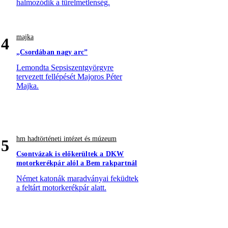
halmozódik a türelmetlenség.
majka
4
„Csordában nagy arc”
Lemondta Sepsiszentgyörgyre
tervezett fellépését Majoros Péter
Majka.
hm hadtörténeti intézet és múzeum
5
Csontvázak is előkerültek a DKW
motorkerékpár alól a Bem rakpartnál
Német katonák maradványai feküdtek
a feltárt motorkerékpár alatt.