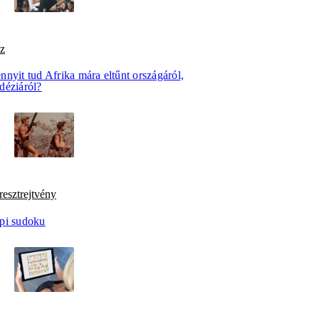
íz
nyit tud Afrika mára eltűnt országáról,
déziáról?
esztrejtvény
pi sudoku