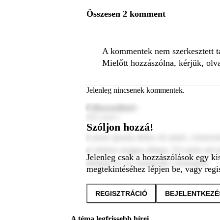
Összesen 2 komment
A kommentek nem szerkesztett tar
Mielőtt hozzászólna, kérjük, olv
Jelenleg nincsenek kommentek.
Felhasználónév
2024. január 1.
Szóljon hozzá!
Lorem ipsum dolor sit amet, consecte
et dolore magna aliqua. Ut enim ad m
Jelenleg csak a hozzászólások egy ki
aliquip ex ea commodo consequat.
megtekintéséhez lépjen be, vagy regis
REGISZTRÁCIÓ
BEJELENTKEZÉ
A téma legfrissebb hírei