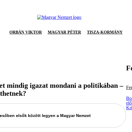
ORBÁN VIKTOR
MAGYAR PÉTER
TISZA-KORMÁNY
F
t mindig igazat mondani a politikában –
Fe
ethetnek?
Bo
elő
Kr
keresőben elsők között legyen a Magyar Nemzet