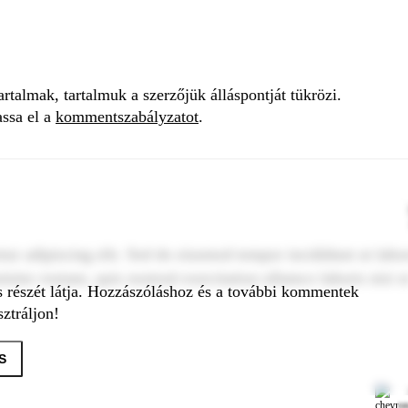
talmak, tartalmuk a szerzőjük álláspontját tükrözi.
assa el a
kommentszabályzatot
.
tur adipiscing elit. Sed do eiusmod tempor incididunt ut labo
inim veniam, quis nostrud exercitation ullamco laboris nisi u
s részét látja. Hozzászóláshoz és a további kommentek
ztráljon!
S