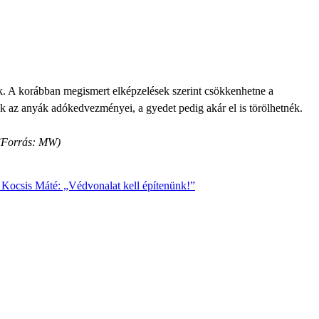
tik. A korábban megismert elképzelések szerint csökkenhetne a
 az anyák adókedvezményei, a gyedet pedig akár el is törölhetnék.
 (Forrás: MW)
t Kocsis Máté: „Védvonalat kell építenünk!”