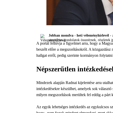
Jobban mondva - heti véleményhírlevél -
a
személyes gondolatok összeérnek, részletek
i
A portál felhívja a figyelmet arra, hogy a Magy
beszélt előre a megszorításokról. A közgazdász 
hallgat erről, pedig szerinte kormányon folytatni
Népszerűtlen intézkedés
Mindezek alapján Radnai kijelentése arra utalha
intézkedésekre készülhet, amelyek sok választó
milyen megszorítások merültek fel eddig a párt 
Az egyik lehetséges intézkedés az egykulcsos sz
hogy „nem fogok mindent elmondani, mert akko