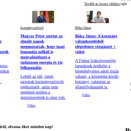
Tovább az összes cikkhez
kormányszóvivő
Bóka János
Magyar Péter szerint az
Bóka János: A kormány
r
elmúlt napok
válságkezelésből
megmutatták, hogy igazi
elégtelenre vizsgázott +
ezték
lemondás nélkül is
videó
megvalósítható a
A Fidesz frakcióvezetője
tudatosan energia és víz
totta,
lapunknak értékelte a
felhasználás
titkár
hőséghelyzetre adott tiszás
Lehűlt az idő, ismét
választ, a közmédia körüli
t.
tartottak kormányszóvivői
botrányt, valamint az
tájékoztatót, amin nem
államfőválasztást is.
meglepő módon a
miniszterelnök is részt vett.
ról, olvassa őket minden nap!
B