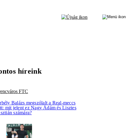
ontos híreink
rencváros FTC
rbély Balázs megszólalt a Real-meccs
tt: mit jelent ez Nagy Ádám és Lisztes
isztián számára?