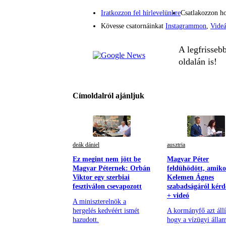
Iratkozzon fel hírlevelünkre
Csatlakozzon h
Kövesse csatornáinkat
Instagrammon
,
Vide
A legfrisseb
oldalán is!
Címoldalról ajánljuk
deák dániel
ausztria
Ez megint nem jött be
Magyar Péter
Magyar Péternek: Orbán
feldühödött, amiko
Viktor egy szerbiai
Kelemen Ágnes
fesztiválon csevapozott
szabadságáról kérd
+ videó
A miniszterelnök a
hergelés kedvéért ismét
A kormányfő azt állí
hazudott.
hogy a vízügyi állam