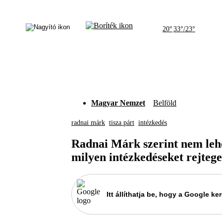
20°
33°/23°
Magyar Nemzet
Belföld
radnai márk
tisza párt
intézkedés
Radnai Márk szerint nem lehe
milyen intézkedéseket rejteg
Itt állíthatja be, hogy a Google 