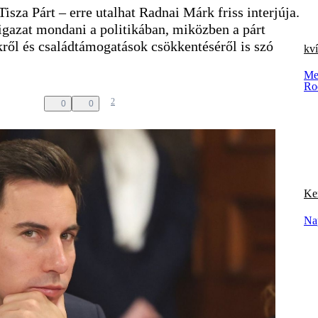
isza Párt – erre utalhat Radnai Márk friss interjúja.
igazat mondani a politikában, miközben a párt
ől és családtámogatások csökkentéséről is szó
kv
Men
Ro
2
0
0
Ker
Na