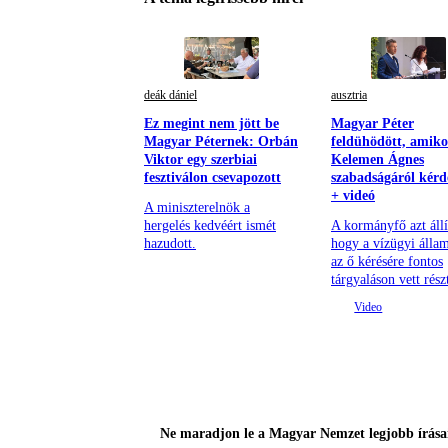
deák dániel
ausztria
Ez megint nem jött be
Magyar Péter
Magyar Péternek: Orbán
feldühödött, amiko
Viktor egy szerbiai
Kelemen Ágnes
fesztiválon csevapozott
szabadságáról kérd
+ videó
A miniszterelnök a
hergelés kedvéért ismét
A kormányfő azt állí
hazudott.
hogy a vízügyi állam
az ő kérésére fontos
tárgyaláson vett rész
Ne maradjon le a Magyar Nemzet legjobb írásai