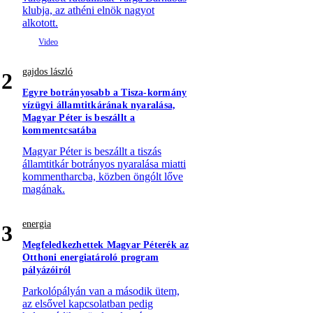
klubja, az athéni elnök nagyot
alkotott.
gajdos lászló
2
Egyre botrányosabb a Tisza-kormány
vízügyi államtitkárának nyaralása,
Magyar Péter is beszállt a
kommentcsatába
Magyar Péter is beszállt a tiszás
államtitkár botrányos nyaralása miatti
kommentharcba, közben öngólt lőve
magának.
energia
3
Megfeledkezhettek Magyar Péterék az
Otthoni energiatároló program
pályázóiról
Parkolópályán van a második ütem,
az elsővel kapcsolatban pedig