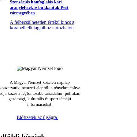
Szenzációs honfoglalás kori
aranyleletekre bukkantak Pest
vármegyében
A felbecsülhetetlen értékű kincs a
korabeli elit tagjaihoz tartozhatott.
A Magyar Nemzet közéleti napilap
konzervatív, nemzeti alapról, a tényekre építve
adja közre a legfontosabb társadalmi, politikai,
gazdasági, kulturális és sport témájú
információkat.
Előfizetek az újságra
elföldi híreink