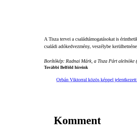
A Tisza tervei a családtámogatásokat is érinthe
családi adókedvezmény, veszélybe kerülhetnének
Borítókép: Radnai Márk, a Tisza Párt alelnöke
További Belföld híreink
Orbán Viktorral közös képpel jelentkezet
Komment