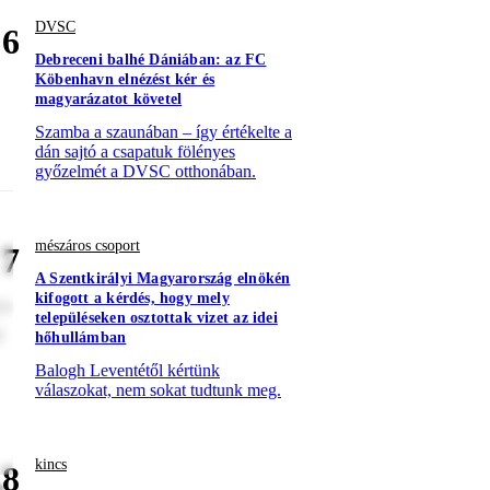
DVSC
6
Debreceni balhé Dániában: az FC
Köbenhavn elnézést kér és
magyarázatot követel
Szamba a szaunában – így értékelte a
dán sajtó a csapatuk fölényes
győzelmét a DVSC otthonában.
mészáros csoport
7
A Szentkirályi Magyarország elnökén
kifogott a kérdés, hogy mely
re
településeken osztottak vizet az idei
t
hőhullámban
Balogh Leventétől kértünk
válaszokat, nem sokat tudtunk meg.
kincs
8