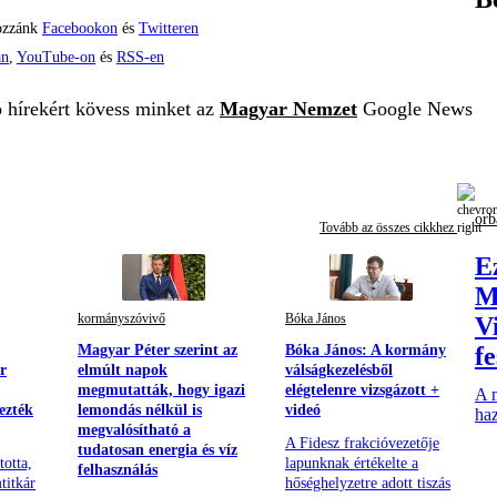
ozzánk
Facebookon
és
Twitteren
án
,
YouTube-on
és
RSS-en
b hírekért kövess minket az
Magyar Nemzet
Google News
orb
Tovább az összes cikkhez
E
M
kormányszóvivő
Bóka János
V
Magyar Péter szerint az
Bóka János: A kormány
f
r
elmúlt napok
válságkezelésből
megmutatták, hogy igazi
elégtelenre vizsgázott +
A m
ezték
lemondás nélkül is
videó
haz
megvalósítható a
A Fidesz frakcióvezetője
tudatosan energia és víz
totta,
lapunknak értékelte a
felhasználás
titkár
hőséghelyzetre adott tiszás