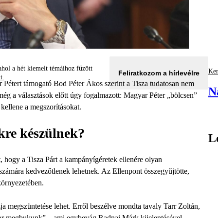
hol a hét kiemelt témáihoz fűzött
Ker
Feliratkozom a hírlevélre
tt.
ar Pétert támogató Bod Péter Ákos szerint a Tisza tudatosan nem
N
még a választások előtt úgy fogalmazott: Magyar Péter „bölcsen”
 kellene a megszorításokat.
ekre készülnek?
L
t, hogy a Tisza Párt a kampányígéretek ellenére olyan
 számára kedvezőtlenek lehetnek. Az Ellenpont összegyűjtötte,
környezetében.
ja megszüntetése lehet. Erről beszélve mondta tavaly Tarr Zoltán,
r megbukunk” – ami egybevág Radnai Márk kijelentésével,