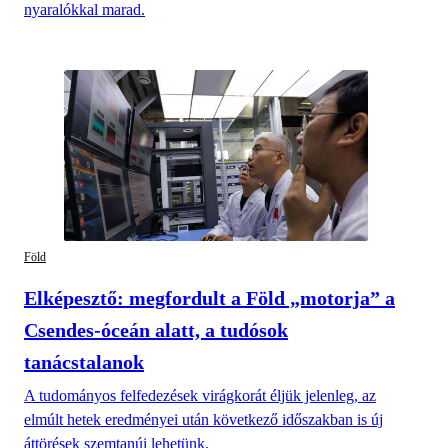
nyaralókkal marad.
Föld
Elképesztő: megfordult a Föld „motorja” a
Csendes-óceán alatt, a tudósok
tanácstalanok
A tudományos felfedezések virágkorát éljük jelenleg, az
elmúlt hetek eredményei után következő időszakban is új
áttörések szemtanúi lehetünk.