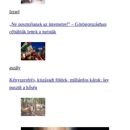
Izrael
„Ne posztoljanak az internetre!” – Görögországban
céltáblák lettek a turisták
aszály
Kényszerérés, kiszáradt földek, milliárdos károk: így
pusztít a hőség