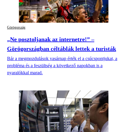
Görögország
„Ne posztoljanak az internetre!” –
Görögországban céltáblák lettek a turisták
Bár a megmozdulások vasárnap érték el a csúcspontjukat, a
probléma és a feszültség a következő napokban is a
nyaralókkal marad.