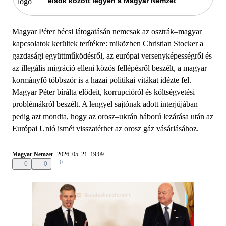
elsők között legyen a Magyar Nemzet
Magyar Péter bécsi látogatásán nemcsak az osztrák–magyar
kapcsolatok kerültek terítékre: miközben Christian Stocker a
gazdasági együttműködésről, az európai versenyképességről és
az illegális migráció elleni közös fellépésről beszélt, a magyar
kormányfő többször is a hazai politikai vitákat idézte fel.
Magyar Péter bírálta elődeit, korrupcióról és költségvetési
problémákról beszélt. A lengyel sajtónak adott interjújában
pedig azt mondta, hogy az orosz–ukrán háború lezárása után az
Európai Unió ismét visszatérhet az orosz gáz vásárlásához.
Magyar Nemzet
2026. 05. 21. 19:09
0
0
0