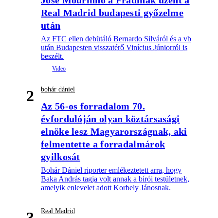
José Mourinho a Fradinak üzent a
Real Madrid budapesti győzelme
után
Az FTC ellen debütáló Bernardo Silváról és a vb
után Budapesten visszatérő Vinícius Júniorról is
beszélt.
bohár dániel
2
Az 56-os forradalom 70.
évfordulóján olyan köztársasági
elnöke lesz Magyarországnak, aki
felmentette a forradalmárok
gyilkosát
Bohár Dániel riporter emlékeztetett arra, hogy
Baka András tagja volt annak a bírói testületnek,
amelyik enlevelet adott Korbely Jánosnak.
Real Madrid
3