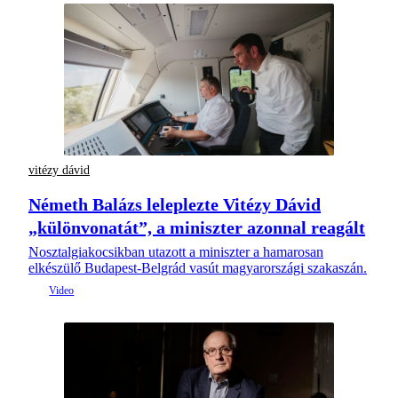
vitézy dávid
Németh Balázs leleplezte Vitézy Dávid
„különvonatát”, a miniszter azonnal reagált
Nosztalgiakocsikban utazott a miniszter a hamarosan
elkészülő Budapest-Belgrád vasút magyarországi szakaszán.