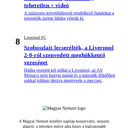
tehetetlen + videó
A százezres követőtáborral rendelkező fiatalokat a
rajongóik szeme láttára végzik ki.
Liverpool FC
8
Szoboszlait lecserélték, a Liverpool
2-0-ról szenvedett meghökkentő
vereséget
Hiába vezetett két góllal a Liverpool, az AS
Monaco nem hagyta magát és a második félidőben
sokkal jobban játszva megnyerte a meccset.
A Magyar Nemzet közéleti napilap konzervatív, nemzeti
alapról, a tényekre építve adja közre a legfontosabb