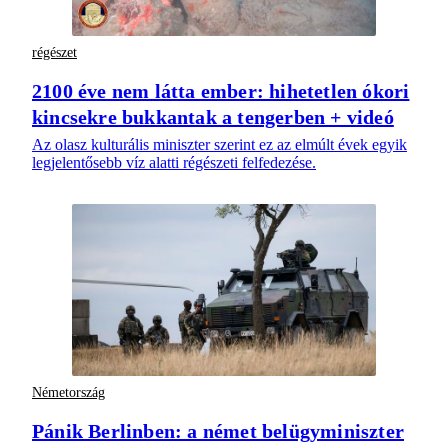
régészet
2100 éve nem látta ember: hihetetlen ókori
kincsekre bukkantak a tengerben + videó
Az olasz kulturális miniszter szerint ez az elmúlt évek egyik
legjelentősebb víz alatti régészeti felfedezése.
Németország
Pánik Berlinben: a német belügyminiszter