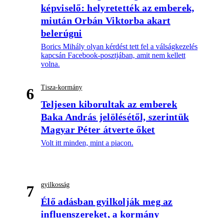
képviselő: helyretették az emberek,
miután Orbán Viktorba akart
belerúgni
Borics Mihály olyan kérdést tett fel a válságkezelés
kapcsán Facebook-posztjában, amit nem kellett
volna.
Tisza-kormány
6
Teljesen kiborultak az emberek
Baka András jelölésétől, szerintük
Magyar Péter átverte őket
Volt itt minden, mint a piacon.
gyilkosság
7
Élő adásban gyilkolják meg az
influenszereket, a kormány