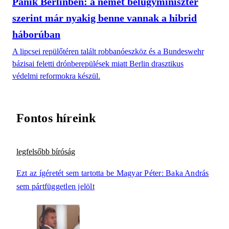
Pánik Berlinben: a német belügyminiszter
szerint már nyakig benne vannak a hibrid
háborúban
A lipcsei repülőtéren talált robbanóeszköz és a Bundeswehr
bázisai feletti drónberepülések miatt Berlin drasztikus
védelmi reformokra készül.
Fontos híreink
legfelsőbb bíróság
Ezt az ígéretét sem tartotta be Magyar Péter: Baka András
sem pártfüggetlen jelölt