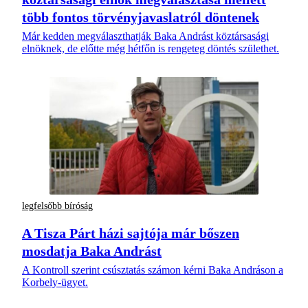
több fontos törvényjavaslatról döntenek
Már kedden megválaszthatják Baka Andrást köztársasági
elnöknek, de előtte még hétfőn is rengeteg döntés születhet.
legfelsőbb bíróság
A Tisza Párt házi sajtója már bőszen
mosdatja Baka Andrást
A Kontroll szerint csúsztatás számon kérni Baka Andráson a
Korbely-ügyet.