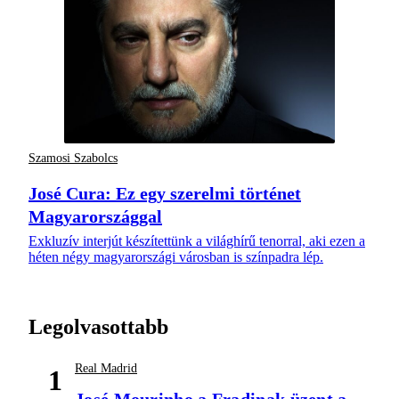
Szamosi Szabolcs
José Cura: Ez egy szerelmi történet
Magyarországgal
Exkluzív interjút készítettünk a világhírű tenorral, aki ezen a
héten négy magyarországi városban is színpadra lép.
Legolvasottabb
Real Madrid
1