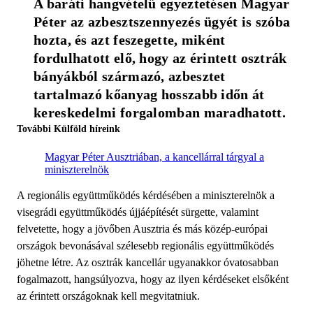
A baráti hangvételű egyeztetésen Magyar 
Péter az azbesztszennyezés ügyét is szóba 
hozta, és azt feszegette, miként 
fordulhatott elő, hogy az érintett osztrák 
bányákból származó, azbesztet 
tartalmazó kőanyag hosszabb időn át 
kereskedelmi forgalomban maradhatott.
További Külföld híreink
Magyar Péter Ausztriában, a kancellárral tárgyal a
miniszterelnök
A regionális együttműködés kérdésében a miniszterelnök a
visegrádi együttműködés újjáépítését sürgette, valamint
felvetette, hogy a jövőben Ausztria és más közép-európai
országok bevonásával szélesebb regionális együttműködés
jöhetne létre. Az osztrák kancellár ugyanakkor óvatosabban
fogalmazott, hangsúlyozva, hogy az ilyen kérdéseket elsőként
az érintett országoknak kell megvitatniuk.