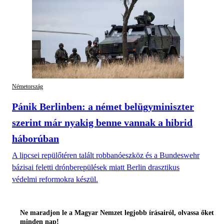
Németország
Pánik Berlinben: a német belügyminiszter
szerint már nyakig benne vannak a hibrid
háborúban
A lipcsei repülőtéren talált robbanóeszköz és a Bundeswehr
bázisai feletti drónberepülések miatt Berlin drasztikus
védelmi reformokra készül.
Ne maradjon le a Magyar Nemzet legjobb írásairól, olvassa őket
minden nap!