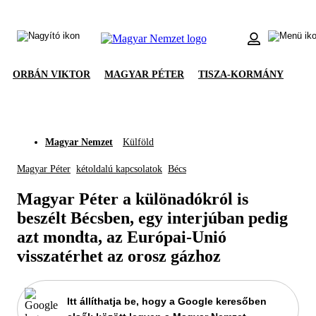
ORBÁN VIKTOR
MAGYAR PÉTER
TISZA-KORMÁNY
Magyar Nemzet
Külföld
Magyar Péter
kétoldalú kapcsolatok
Bécs
Magyar Péter a különadókról is
beszélt Bécsben, egy interjúban pedig
azt mondta, az Európai-Unió
visszatérhet az orosz gázhoz
Itt állíthatja be, hogy a Google keresőben