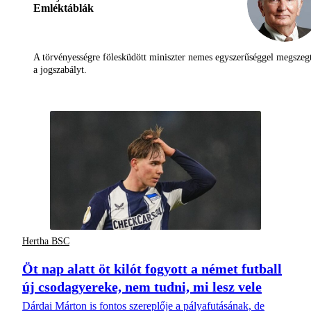
Emléktáblák
A törvényességre fölesküdött miniszter nemes egyszerűséggel megszeg
a jogszabályt.
Hertha BSC
Öt nap alatt öt kilót fogyott a német futball
új csodagyereke, nem tudni, mi lesz vele
Dárdai Márton is fontos szereplője a pályafutásának, de