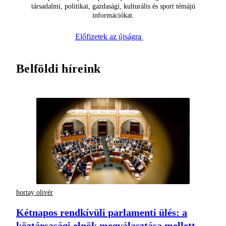
társadalmi, politikai, gazdasági, kulturális és sport témájú
információkat.
Előfizetek az újságra
Belföldi híreink
hortay olivér
Kétnapos rendkívüli parlamenti ülés: a
köztársasági elnök megválasztása mellett