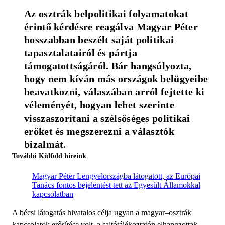
Az osztrák belpolitikai folyamatokat 
érintő kérdésre reagálva Magyar Péter 
hosszabban beszélt saját politikai 
tapasztalatairól és pártja 
támogatottságáról. Bár hangsúlyozta, 
hogy nem kíván más országok belügyeibe 
beavatkozni, válaszában arról fejtette ki 
véleményét, hogyan lehet szerinte 
visszaszorítani a szélsőséges politikai 
erőket és megszerezni a választók 
bizalmát.
További Külföld híreink
Magyar Péter Lengyelországba látogatott, az Európai
Tanács fontos bejelentést tett az Egyesült Államokkal
kapcsolatban
A bécsi látogatás hivatalos célja ugyan a magyar–osztrák
kapcsolatok erősítése volt, a sajtótájékoztatón elhangzottak