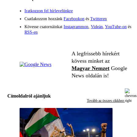
Iratkozzon fel hírlevelünkre
Csatlakozzon hozzánk
Facebookon
és
Twitteren
Kövesse csatornáinkat
Instagrammon
,
Videán
,
YouTube-on
és
RSS-en
A legfrissebb hírekért
kövess minket az
Magyar Nemzet
Google
News oldalán is!
Címoldalról ajánljuk
Tovább az összes cikkhez