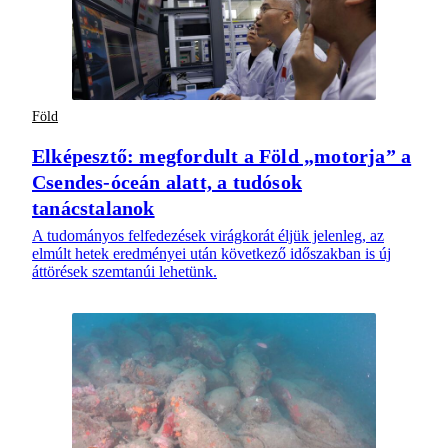
Föld
Elképesztő: megfordult a Föld „motorja” a
Csendes-óceán alatt, a tudósok
tanácstalanok
A tudományos felfedezések virágkorát éljük jelenleg, az
elmúlt hetek eredményei után következő időszakban is új
áttörések szemtanúi lehetünk.