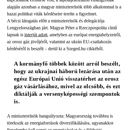
alapján azonban a magyar miniszterelnök több alkalommal is a
hazai politikai viták kérdéseire terelte a figyelmet.
A bécsi látogatás előtt a miniszterelnök és delegációja
Lengyelországban járt. Magyar Péter a Rzeczpospolita című
lapnak is
interjút adott
, amelyben az európai energiahelyzetről,
az orosz gáz jövőjéről, valamint az ukrán EU-csatlakozás
kérdéséről is beszélt – derül ki a Szeged.hu cikkéből.
A kormányfő többek között arról beszélt, 
hogy az ukrajnai háború lezárása után az 
egész Európai Unió visszatérhet az orosz 
gáz vásárlásához, mivel az olcsóbb, és ezt 
diktálják a versenyképességi szempontok 
is. 
A miniszterelnök hangsúlyozta: Magyarország továbbra is
törekszik az energiaforrások diverzifikálására, ugyanakkor
figyelembe kell venni az energiaárakat és a földrajzi