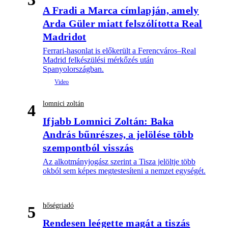
A Fradi a Marca címlapján, amely
Arda Güler miatt felszólította Real
Madridot
Ferrari-hasonlat is előkerült a Ferencváros–Real
Madrid felkészülési mérkőzés után
Spanyolországban.
lomnici zoltán
4
Ifjabb Lomnici Zoltán: Baka
András bűnrészes, a jelölése több
szempontból visszás
Az alkotmányjogász szerint a Tisza jelöltje több
okból sem képes megtestesíteni a nemzet egységét.
hőségriadó
5
Rendesen leégette magát a tiszás