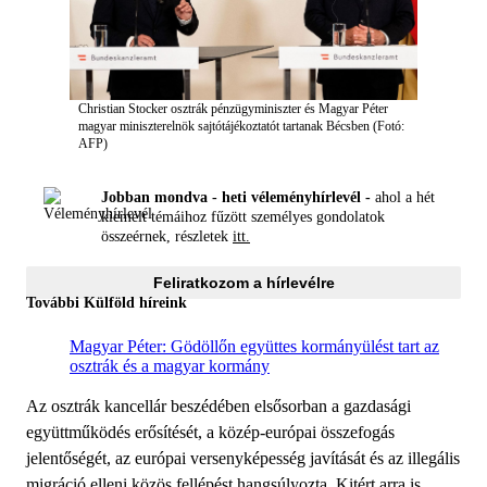
Christian Stocker osztrák pénzügyminiszter és Magyar Péter
magyar miniszterelnök sajtótájékoztatót tartanak Bécsben (Fotó:
AFP)
Jobban mondva - heti véleményhírlevél -
ahol a hét
kiemelt témáihoz fűzött személyes gondolatok
összeérnek, részletek
itt.
Feliratkozom a hírlevélre
További Külföld híreink
Magyar Péter: Gödöllőn együttes kormányülést tart az
osztrák és a magyar kormány
Az osztrák kancellár beszédében elsősorban a gazdasági
együttműködés erősítését, a közép-európai összefogás
jelentőségét, az európai versenyképesség javítását és az illegális
migráció elleni közös fellépést hangsúlyozta. Kitért arra is,