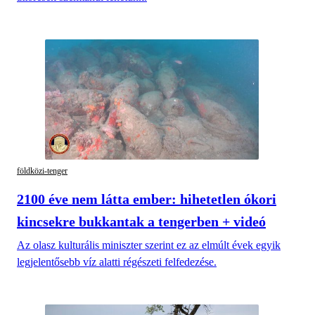
földközi-tenger
2100 éve nem látta ember: hihetetlen ókori
kincsekre bukkantak a tengerben + videó
Az olasz kulturális miniszter szerint ez az elmúlt évek egyik
legjelentősebb víz alatti régészeti felfedezése.