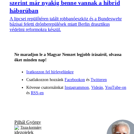
szerint már nyakig benne vannak a hibrid
háborúban
A lipcsei repülőtéren talált robbanóeszköz és a Bundeswehr
bázisai feletti drónberepülések miatt Berlin drasztikus
védelmi reformokra készül.
Ne maradjon le a Magyar Nemzet legjobb írásairól, olvassa
őket minden nap!
Iratkozzon fel hírlevelünkre
Csatlakozzon hozzánk
Facebookon
és
Twitteren
Kövesse csatornáinkat
Instagrammon
,
Videán
,
YouTube-on
és
RSS-en
Pilhál György
Tisza-kormány