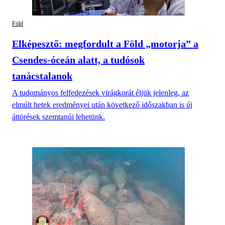
Föld
Elképesztő: megfordult a Föld „motorja” a
Csendes-óceán alatt, a tudósok
tanácstalanok
A tudományos felfedezések virágkorát éljük jelenleg, az
elmúlt hetek eredményei után következő időszakban is új
áttörések szemtanúi lehetünk.