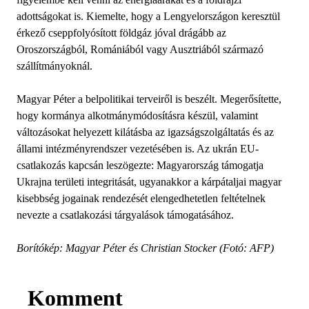
adottságokat is. Kiemelte, hogy a Lengyelországon keresztül
érkező cseppfolyósított földgáz jóval drágább az
Oroszországból, Romániából vagy Ausztriából származó
szállítmányoknál.
Magyar Péter a belpolitikai terveiről is beszélt. Megerősítette,
hogy kormánya alkotmánymódosításra készül, valamint
változásokat helyezett kilátásba az igazságszolgáltatás és az
állami intézményrendszer vezetésében is. Az ukrán EU-
csatlakozás kapcsán leszögezte: Magyarország támogatja
Ukrajna területi integritását, ugyanakkor a kárpátaljai magyar
kisebbség jogainak rendezését elengedhetetlen feltételnek
nevezte a csatlakozási tárgyalások támogatásához.
Borítókép: Magyar Péter és Christian Stocker (Fotó: AFP)
Komment