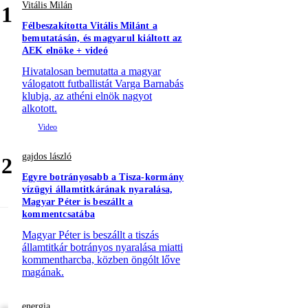
Vitális Milán
1
Félbeszakította Vitális Milánt a
bemutatásán, és magyarul kiáltott az
AEK elnöke + videó
Hivatalosan bemutatta a magyar
válogatott futballistát Varga Barnabás
klubja, az athéni elnök nagyot
alkotott.
gajdos lászló
2
Egyre botrányosabb a Tisza-kormány
vízügyi államtitkárának nyaralása,
Magyar Péter is beszállt a
kommentcsatába
Magyar Péter is beszállt a tiszás
államtitkár botrányos nyaralása miatti
kommentharcba, közben öngólt lőve
magának.
energia