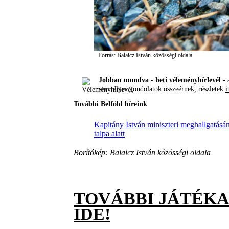
Forrás: Balaicz István közösségi oldala
Jobban mondva - heti véleményhírlevél -
a
személyes gondolatok összeérnek, részletek
i
További Belföld híreink
Kapitány István miniszteri meghallgatásán
talpa alatt
Borítókép: Balaicz István közösségi oldala
TOVÁBBI JÁTÉK
IDE!