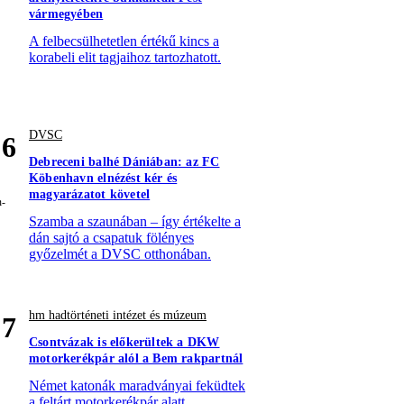
vármegyében
A felbecsülhetetlen értékű kincs a
korabeli elit tagjaihoz tartozhatott.
DVSC
6
Debreceni balhé Dániában: az FC
Köbenhavn elnézést kér és
magyarázatot követel
Szamba a szaunában – így értékelte a
dán sajtó a csapatuk fölényes
győzelmét a DVSC otthonában.
hm hadtörténeti intézet és múzeum
7
Csontvázak is előkerültek a DKW
motorkerékpár alól a Bem rakpartnál
Német katonák maradványai feküdtek
a feltárt motorkerékpár alatt.