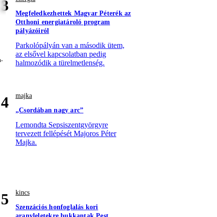
3
Megfeledkezhettek Magyar Péterék az
Otthoni energiatároló program
pályázóiról
Parkolópályán van a második ütem,
az elsővel kapcsolatban pedig
halmozódik a türelmetlenség.
majka
4
„Csordában nagy arc”
Lemondta Sepsiszentgyörgyre
tervezett fellépését Majoros Péter
Majka.
kincs
5
Szenzációs honfoglalás kori
aranyleletekre bukkantak Pest