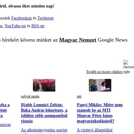
ról, olvassa őket minden nap!
ozzánk
Facebookon
és
Twitteren
án
,
YouTube-on
és
RSS-en
b hírekért kövess minket az
Magyar Nemzet
Google News
Tovább az összes cikkhez
sulyok tamás
mti
dta a
Ifjabb Lomnici Zoltán:
Panyi Miklós: Miért nem
ését
Baka András bűnrészes, a
számolt be az MTI
ra
jelölése több szempontból
Magyar Péter kínos
visszás
magyarázkodásáról?
szavaz
Az alkotmányjogász szerint
A vízügyi államtitkár