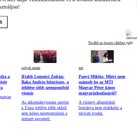
ztráljon!
S
Tovább az összes cikkhez
sulyok tamás
mti
dta a
Ifjabb Lomnici Zoltán:
Panyi Miklós: Miért nem
ését
Baka András bűnrészes, a
számolt be az MTI
ra
jelölése több szempontból
Magyar Péter kínos
visszás
magyarázkodásáról?
szavaz
Az alkotmányjogász szerint
A vízügyi államtitkár
a Tisza jelöltje több okból
botránya nem érdekelte a
sem képes megtestesíteni a
távirati irodát.
nemzet egységét.