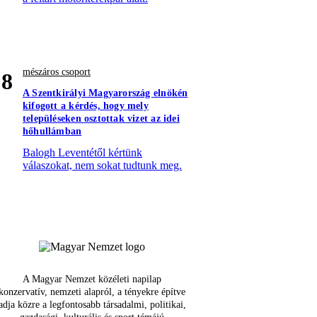
mészáros csoport
8
A Szentkirályi Magyarország elnökén
kifogott a kérdés, hogy mely
településeken osztottak vizet az idei
hőhullámban
Balogh Leventétől kértünk
válaszokat, nem sokat tudtunk meg.
A Magyar Nemzet közéleti napilap
konzervatív, nemzeti alapról, a tényekre építve
adja közre a legfontosabb társadalmi, politikai,