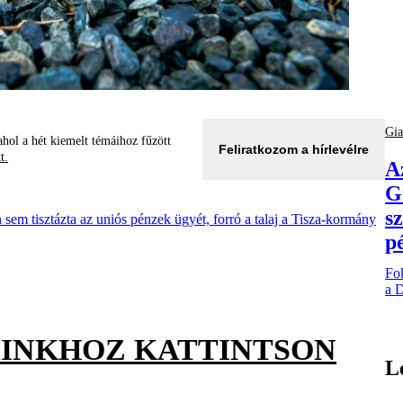
Gia
hol a hét kiemelt témáihoz fűzött
Feliratkozom a hírlevélre
tt.
A
G
s
 sem tisztázta az uniós pénzek ügyét, forró a talaj a Tisza-kormány
p
Fok
a D
AINKHOZ KATTINTSON
L