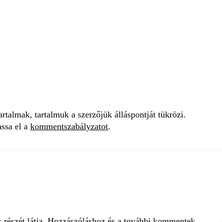
talmak, tartalmuk a szerzőjük álláspontját tükrözi.
assa el a
kommentszabályzatot
.
s részét látja. Hozzászóláshoz és a további kommentek