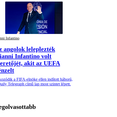
nni Infantino
z angolok leleplezték
ianni Infantino volt
zeretőjét, akit az UEFA
énzelt
ozódik a FIFA-elnöke ellen indított háború,
aily Telegraph című lap most szintet lépett.
egolvasottabb