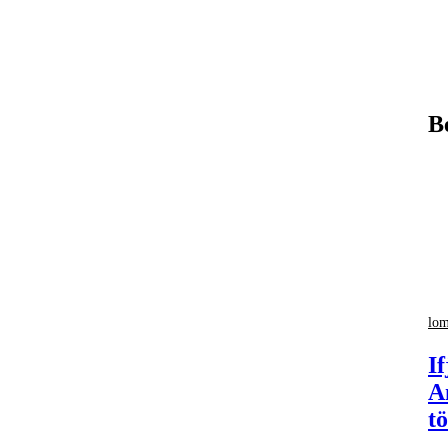
B
lom
I
A
t