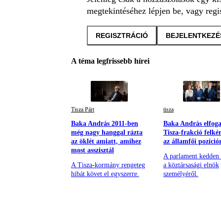
megtekintéséhez lépjen be, vagy regis
REGISZTRÁCIÓ
BEJELENTKEZÉ
A téma legfrissebb hírei
Tisza Párt
tisza
Baka András 2011-ben
Baka András elfoga
még nagy hanggal rázta
Tisza-frakció felkér
az öklét amiatt, amihez
az államfői pozíció
most asszisztál
A parlament kedden 
A Tisza-kormány rengeteg
a köztársasági elnök
hibát követ el egyszerre.
személyéről.