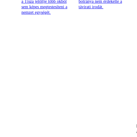
a Tisza jelöltje több okból
botránya nem érdekelte a
sem képes megtestesíteni a
távirati irodát.
nemzet egységét.