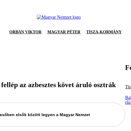
ORBÁN VIKTOR
MAGYAR PÉTER
TISZA-KORMÁNY
F
ellép az azbesztes követ áruló osztrák
Ti
Ba
ráz
keresőben elsők között legyen a Magyar Nemzet