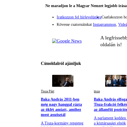
Ne maradjon le a Magyar Nemzet legjobb írásai
Iratkozzon fel hírlevelünkre
Csatlakozzon h
Kövesse csatornáinkat
Instagrammon
,
Vide
A legfrisseb
oldalán is!
Címoldalról ajánljuk
Tisza Párt
tisza
Baka András 2011-ben
Baka András elfoga
még nagy hanggal rázta
Tisza-frakció felkér
az öklét amiatt, amihez
az államfői pozíció
most asszisztál
A parlament kedden 
A Tisza-kormány rengeteg
a köztársasági elnök