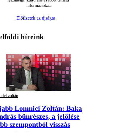
gazdasági, kulturális és sport témájú
információkat.
Előfizetek az újságra
elföldi híreink
nici zoltán
fjabb Lomnici Zoltán: Baka
ndrás bűnrészes, a jelölése
öbb szempontból visszás