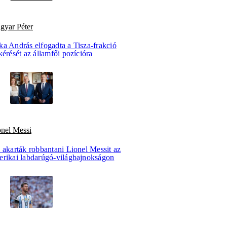
gyar Péter
ka András elfogadta a Tisza-frakció
kérését az államfői pozícióra
onel Messi
 akarták robbantani Lionel Messit az
erikai labdarúgó-világbajnokságon