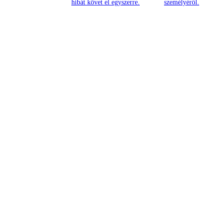
hibát követ el egyszerre.
személyéről.