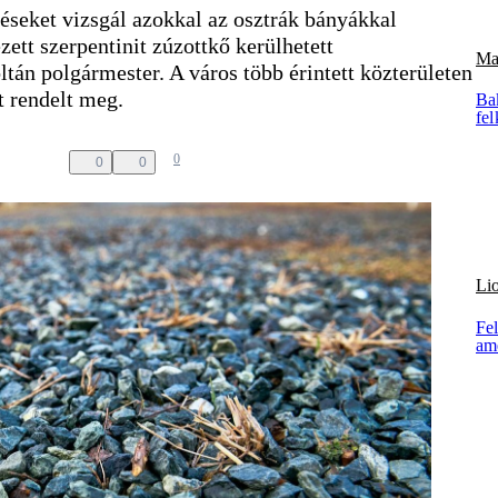
éseket vizsgál azokkal az osztrák bányákkal
ett szerpentinit zúzottkő kerülhetett
Ma
tán polgármester. A város több érintett közterületen
t rendelt meg.
Ba
fel
0
0
0
Li
Fel
am