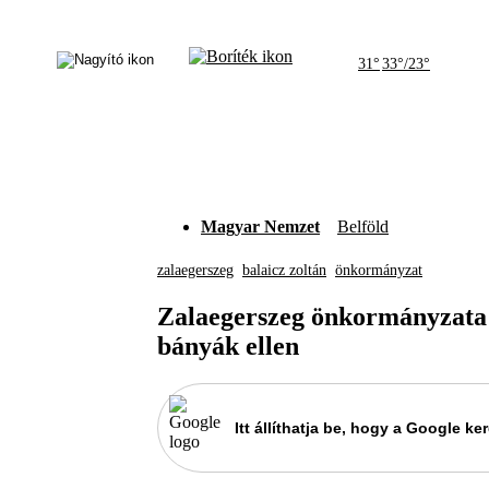
31°
33°/23°
Magyar Nemzet
Belföld
zalaegerszeg
balaicz zoltán
önkormányzat
Zalaegerszeg önkormányzata f
bányák ellen
Itt állíthatja be, hogy a Google 