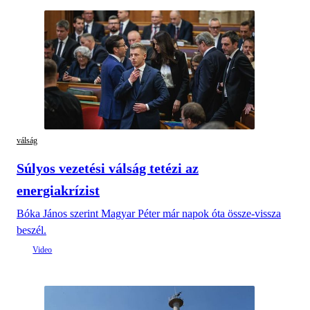
válság
Súlyos vezetési válság tetézi az
energiakrízist
Bóka János szerint Magyar Péter már napok óta össze-vissza
beszél.