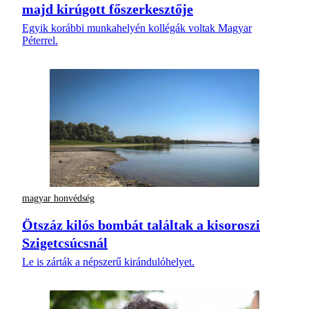
majd kirúgott főszerkesztője
Egyik korábbi munkahelyén kollégák voltak Magyar
Péterrel.
magyar honvédség
Ötszáz kilós bombát találtak a kisoroszi
Szigetcsúcsnál
Le is zárták a népszerű kirándulóhelyet.