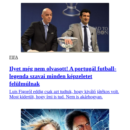
FIFA
Ilyet még nem olvasott! A portugál futball-
legenda szavai minden képzeletet
felülmúlnak
Luis Figoról eddig csak azt tudtuk, hogy kiváló játékos volt.
Most kiderült, hogy írni is tud. Nem is akárhogyan.