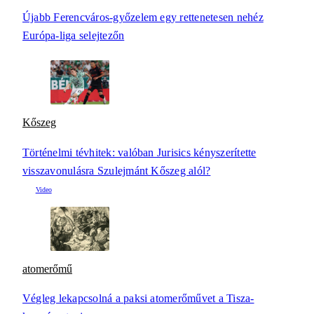
Újabb Ferencváros-győzelem egy rettenetesen nehéz
Európa-liga selejtezőn
Kőszeg
Történelmi tévhitek: valóban Jurisics kényszerítette
visszavonulásra Szulejmánt Kőszeg alól?
atomerőmű
Végleg lekapcsolná a paksi atomerőművet a Tisza-