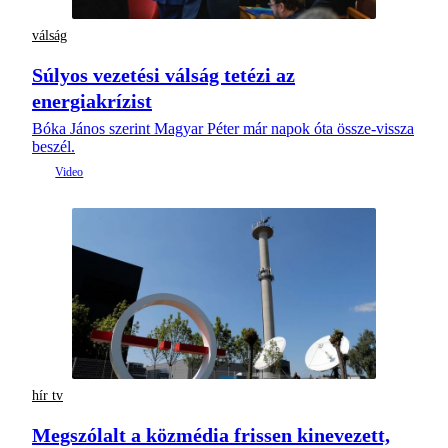
válság
Súlyos vezetési válság tetézi az
energiakrízist
Bóka János szerint Magyar Péter már napok óta össze-vissza
beszél.
hír tv
Megszólalt a közmédia frissen kinevezett,