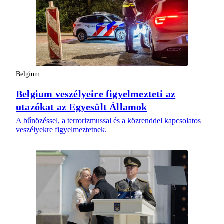
Belgium
Belgium veszélyeire figyelmezteti az
utazókat az Egyesült Államok
A bűnözéssel, a terrorizmussal és a közrenddel kapcsolatos
veszélyekre figyelmeztetnek.