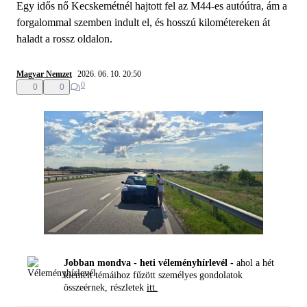
Egy idős nő Kecskemétnél hajtott fel az M44-es autóútra, ám a
forgalommal szemben indult el, és hosszú kilométereken át
haladt a rossz oldalon.
Magyar Nemzet
2026. 06. 10. 20:50
0
0
0
Jobban mondva - heti véleményhírlevél -
ahol a hét
kiemelt témáihoz fűzött személyes gondolatok
összeérnek, részletek
itt.