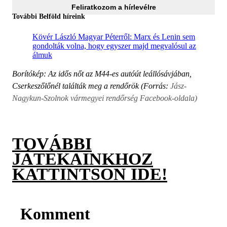
Feliratkozom a hírlevélre
További Belföld híreink
Kövér László Magyar Péterről: Marx és Lenin sem
gondolták volna, hogy egyszer majd megvalósul az
álmuk
Borítókép: Az idős nőt az M44-es autóút leállósávjában,
Cserkeszőlőnél találták meg a rendőrök (Forrás:
Jász-
Nagykun-Szolnok vármegyei rendőrség Facebook-oldala)
TOVÁBBI
JÁTÉKAINKHOZ
KATTINTSON IDE!
Komment