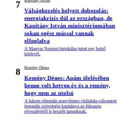
Kapitány István
7
Válságkezelés helyett dobozolás:
energiakrízis dúl az országban, de
Kapitány István minisztériumában
sokan egész mással vannak
elfoglalva
A Magyar Nemzet birtokába jutott egy belső
körlevél.
Kemény Dénes
8
Kemény Dénes: Apám ölelésében
benne volt hetven év és a remény,
hogy nem az utolsó
A három olimpián aranyérmes vízilabda-válogatott
legendás szövetségi kapitánya az édesapja
elvesztéséről is beszélt lapunknak.