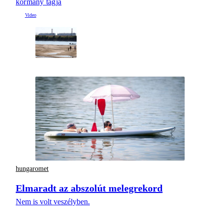
kormány tagja
hungaromet
Elmaradt az abszolút melegrekord
Nem is volt veszélyben.