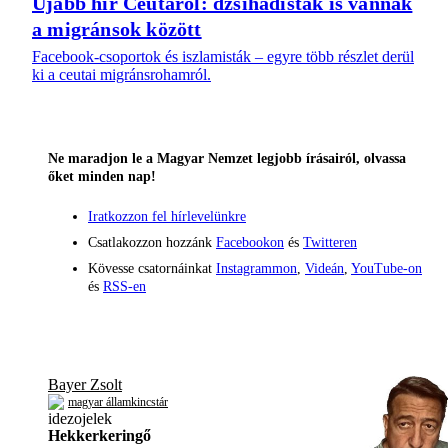
Újabb hír Ceutáról: dzsihadisták is vannak
a migránsok között
Facebook-csoportok és iszlamisták – egyre több részlet derül
ki a ceutai migránsrohamról.
Ne maradjon le a Magyar Nemzet legjobb írásairól, olvassa
őket minden nap!
Iratkozzon fel hírlevelünkre
Csatlakozzon hozzánk
Facebookon
és
Twitteren
Kövesse csatornáinkat
Instagrammon
,
Videán
,
YouTube-on
és
RSS-en
Bayer Zsolt
magyar államkincstár
Hekkerkeringő