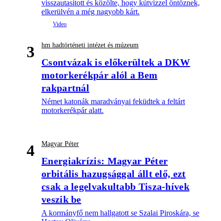
visszautasított és közölte, hogy kútvízzel öntöznek,
elkerülvén a még nagyobb kárt.
hm hadtörténeti intézet és múzeum
3
Csontvázak is előkerültek a DKW
motorkerékpár alól a Bem
rakpartnál
Német katonák maradványai feküdtek a feltárt
motorkerékpár alatt.
Magyar Péter
4
Energiakrízis: Magyar Péter
orbitális hazugsággal állt elő, ezt
csak a legelvakultabb Tisza-hívek
veszik be
A kormányfő nem hallgatott se Szalai Piroskára, se