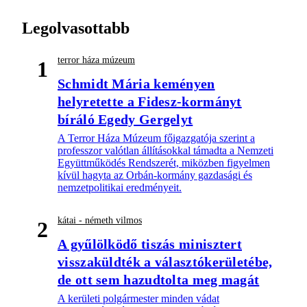
Legolvasottabb
terror háza múzeum
1
Schmidt Mária keményen
helyretette a Fidesz-kormányt
bíráló Egedy Gergelyt
A Terror Háza Múzeum főigazgatója szerint a
professzor valótlan állításokkal támadta a Nemzeti
Együttműködés Rendszerét, miközben figyelmen
kívül hagyta az Orbán-kormány gazdasági és
nemzetpolitikai eredményeit.
kátai - németh vilmos
2
A gyűlölködő tiszás minisztert
visszaküldték a választókerületébe,
de ott sem hazudtolta meg magát
A kerületi polgármester minden vádat