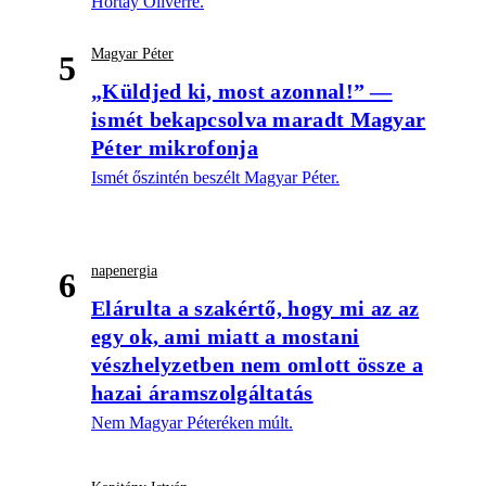
Hortay Olivérre.
Magyar Péter
5
„Küldjed ki, most azonnal!” —
ismét bekapcsolva maradt Magyar
Péter mikrofonja
Ismét őszintén beszélt Magyar Péter.
napenergia
6
Elárulta a szakértő, hogy mi az az
egy ok, ami miatt a mostani
vészhelyzetben nem omlott össze a
hazai áramszolgáltatás
Nem Magyar Péteréken múlt.