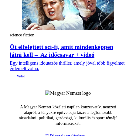
science fiction
Öt elfelejtett sci-fi, amit mindenképpen
látni kell – Az időcsavar + videó
Egy intelligens időutazós thriller, amely jóval több figyelmet
érdemelt volna.
A Magyar Nemzet közéleti napilap konzervatív, nemzeti
alapról, a tényekre építve adja közre a legfontosabb
társadalmi, politikai, gazdasági, kulturális és sport témájú
információkat.