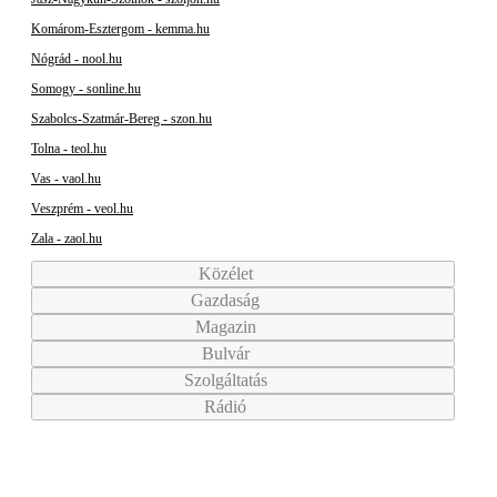
Komárom-Esztergom - kemma.hu
Nógrád - nool.hu
Somogy - sonline.hu
Szabolcs-Szatmár-Bereg - szon.hu
Tolna - teol.hu
Vas - vaol.hu
Veszprém - veol.hu
Zala - zaol.hu
Közélet
Gazdaság
Magazin
Bulvár
Szolgáltatás
Rádió