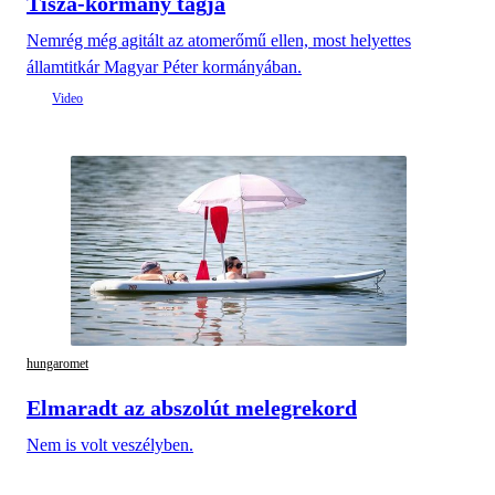
Tisza-kormány tagja
Nemrég még agitált az atomerőmű ellen, most helyettes
államtitkár Magyar Péter kormányában.
hungaromet
Elmaradt az abszolút melegrekord
Nem is volt veszélyben.