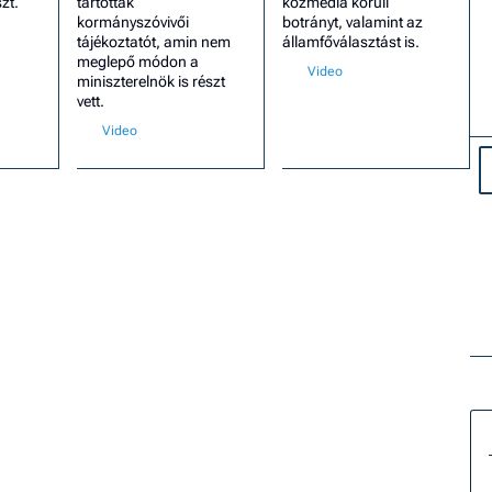
zt.
tartottak
közmédia körüli
kormányszóvivői
botrányt, valamint az
tájékoztatót, amin nem
államfőválasztást is.
meglepő módon a
miniszterelnök is részt
vett.