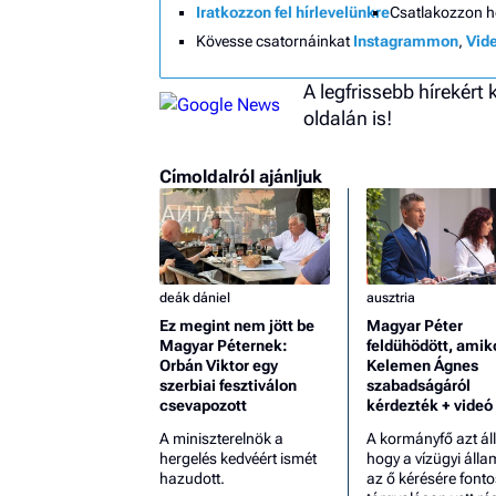
Iratkozzon fel hírlevelünkre
Csatlakozzon 
Kövesse csatornáinkat
Instagrammon
,
Vid
A legfrissebb hírekért
oldalán is!
Címoldalról ajánljuk
deák dániel
ausztria
Ez megint nem jött be
Magyar Péter
Magyar Péternek:
feldühödött, amik
Orbán Viktor egy
Kelemen Ágnes
szerbiai fesztiválon
szabadságáról
csevapozott
kérdezték + videó
A miniszterelnök a
A kormányfő azt állí
hergelés kedvéért ismét
hogy a vízügyi álla
hazudott.
az ő kérésére fonto