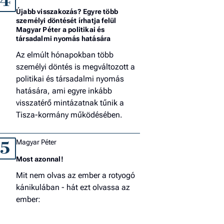
4
Újabb visszakozás? Egyre több
személyi döntését írhatja felül
Magyar Péter a politikai és
társadalmi nyomás hatására
Az elmúlt hónapokban több
személyi döntés is megváltozott a
politikai és társadalmi nyomás
hatására, ami egyre inkább
visszatérő mintázatnak tűnik a
Tisza-kormány működésében.
Magyar Péter
5
Most azonnal!
Mit nem olvas az ember a rotyogó
kánikulában - hát ezt olvassa az
ember: