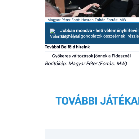
Magyar Péter
Fotó: Havran Zoltán
Forrás: MW
Jobban mondva - heti véleményhírlevél
személyes gondolatok összeérnek, részl
További Belföld híreink
Gyökeres változások jönnek a Fidesznél
Borítókép: Magyar Péter (Forrás: MW)
TOVÁBBI JÁTÉKA