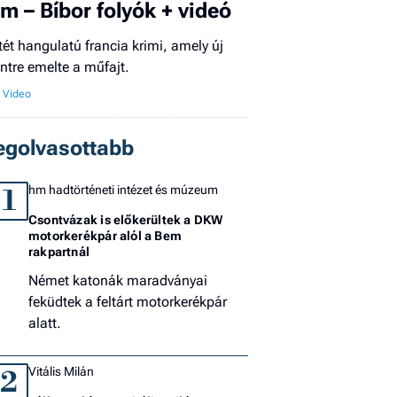
ilm – Bíbor folyók + videó
El
tét hangulatú francia krimi, amely új
az
intre emelte a műfajt.
új
egolvasottabb
hm hadtörténeti intézet és múzeum
1
Csontvázak is előkerültek a DKW
motorkerékpár alól a Bem
rakpartnál
Német katonák maradványai
feküdtek a feltárt motorkerékpár
alatt.
Vitális Milán
2