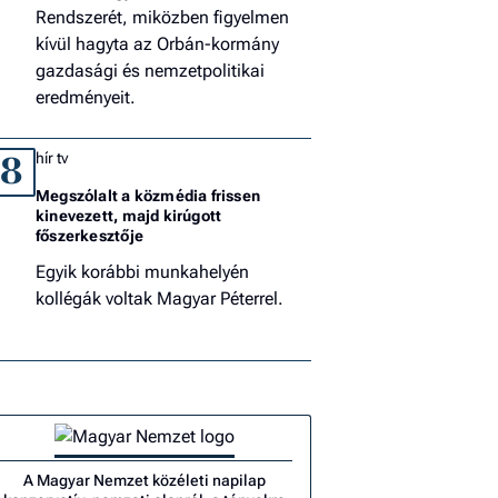
Rendszerét, miközben figyelmen
kívül hagyta az Orbán-kormány
gazdasági és nemzetpolitikai
eredményeit.
hír tv
8
Megszólalt a közmédia frissen
kinevezett, majd kirúgott
főszerkesztője
Egyik korábbi munkahelyén
kollégák voltak Magyar Péterrel.
A Magyar Nemzet közéleti napilap