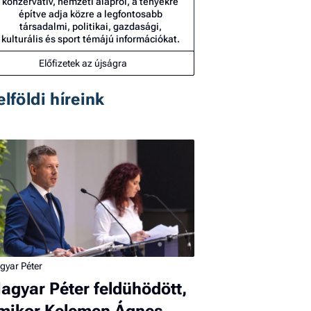
konzervatív, nemzeti alapról, a tényekre
építve adja közre a legfontosabb
társadalmi, politikai, gazdasági,
kulturális és sport témájú információkat.
Előfizetek az újságra
elföldi híreink
gyar Péter
agyar Péter feldühödött,
mikor Kelemen Ágnes