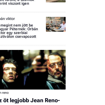
erint viszont igen
bán viktor
 megint nem jött be
gyar Péternek: Orbán
ktor egy szerbiai
sztiválon csevapozott
I
E
G
P
Jobba
- heti
vélem
n reno
z öt legjobb Jean Reno-
Fel
a hí