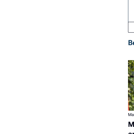
B
Ma
M
a