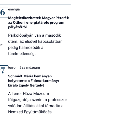
energia
6
Megfeledkezhettek Magyar Péterék
az Otthoni energiatároló program
pályázóiról
Parkolópályán van a második
ütem, az elsővel kapcsolatban
pedig halmozódik a
türelmetlenség.
terror háza múzeum
7
Schmidt Mária keményen
helyretette a Fidesz-kormányt
bíráló Egedy Gergelyt
A Terror Háza Múzeum
főigazgatója szerint a professzor
valótlan állításokkal támadta a
Nemzeti Együttműködés