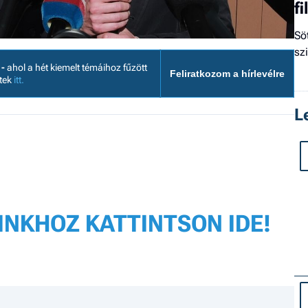
f
Sö
sz
 -
ahol a hét kiemelt témáihoz fűzött
Feliratkozom a hírlevélre
etek
itt.
L
INKHOZ KATTINTSON IDE!