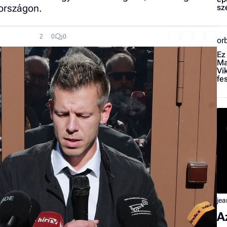
országon.
sz
2
0
0
or
Ez
Ma
Vi
fe
jea
A