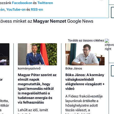
hozzánk
Facebookon
és
Twitteren
eán
,
YouTube-on
és
RSS-en
 kövess minket az
Magyar Nemzet
Google News
Tovább az összes cikkhez
kormányszóvivő
Bóka János
Magyar Péter szerint az
Bóka János: A kormány
or
elmúlt napok
válságkezelésből
megmutatták, hogy
elégtelenre vizsgázott +
igazi lemondás nélkül
videó
is megvalósítható a
A Fidesz frakcióvezetője
tudatosan energia és
totta,
lapunknak értékelte a
víz felhasználás
mtitkár
hőséghelyzetre adott
s
Lehűlt az idő, ismét
tiszás választ, a