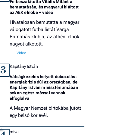
Félbeszakította Vitális Milánt a
bemutatásán, és magyarul kiáltott
az AEK elnöke + videó
Hivatalosan bemutatta a magyar
válogatott futballistát Varga
Barnabás klubja, az athéni elnök
nagyot alkotott.
Kapitány István
3
Válságkezelés helyett dobozolás:
energiakrízis dúl az országban, de
Kapitány István minisztériumában
sokan egész mással vannak
elfoglalva
A Magyar Nemzet birtokába jutott
egy belső körlevél.
mtva