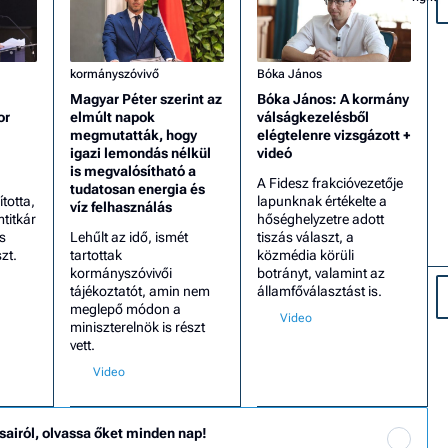
kormányszóvivő
Bóka János
Magyar Péter szerint az
Bóka János: A kormány
or
elmúlt napok
válságkezelésből
megmutatták, hogy
elégtelenre vizsgázott +
igazi lemondás nélkül
videó
is megvalósítható a
A Fidesz frakcióvezetője
tudatosan energia és
totta,
lapunknak értékelte a
víz felhasználás
mtitkár
hőséghelyzetre adott
s
Lehűlt az idő, ismét
tiszás választ, a
zt.
tartottak
közmédia körüli
kormányszóvivői
botrányt, valamint az
tájékoztatót, amin nem
államfőválasztást is.
meglepő módon a
miniszterelnök is részt
vett.
sairól, olvassa őket minden nap!