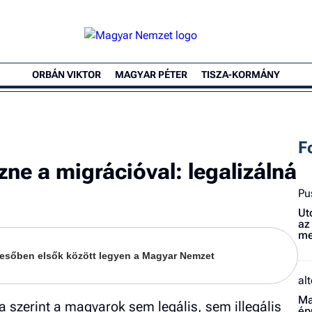
ORBÁN VIKTOR
MAGYAR PÉTER
TISZA-KORMÁNY
F
ne a migrációval: legalizálná
Pu
Ut
az
me
keresőben elsők között legyen a Magyar Nemzet
al
Ma
 szerint a magyarok sem legális, sem illegális
ép