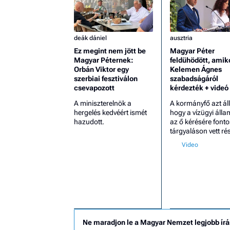
deák dániel
ausztria
Ez megint nem jött be
Magyar Péter
Magyar Péternek:
feldühödött, amik
Orbán Viktor egy
Kelemen Ágnes
szerbiai fesztiválon
szabadságáról
csevapozott
kérdezték + videó
A miniszterelnök a
A kormányfő azt állí
hergelés kedvéért ismét
hogy a vízügyi álla
hazudott.
az ő kérésére fonto
tárgyaláson vett rés
Ne maradjon le a Magyar Nemzet legjobb írá