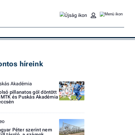
Ke
ontos híreink
skás Akadémia
olsó pillanatos gól döntött
 MTK és Puskás Akadémia
ccsén
teo
gyar Péter szerint nem
ült tároló, a számok