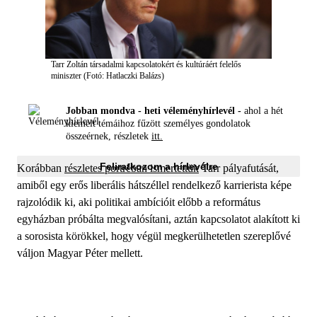
Tarr Zoltán társadalmi kapcsolatokért és kultúráért felelős
miniszter (Fotó: Hatlaczki Balázs)
Jobban mondva - heti véleményhírlevél -
ahol a hét
kiemelt témáihoz fűzött személyes gondolatok
összeérnek, részletek
itt.
Feliratkozom a hírlevélre
Korábban
részletes portréban ismertettük
Tarr pályafutását,
amiből egy erős liberális hátszéllel rendelkező karrierista képe
rajzolódik ki, aki politikai ambícióit előbb a református
egyházban próbálta megvalósítani, aztán kapcsolatot alakított ki
a sorosista körökkel, hogy végül megkerülhetetlen szereplővé
váljon Magyar Péter mellett.