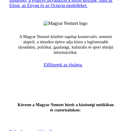
modelljét, a Peaq-et ugyanazon a soron készítik, mint az
Elroq, az Enyaq és az Octavia modelleket.
A Magyar Nemzet közéleti napilap konzervatív, nemzeti
alapról, a tényekre építve adja közre a legfontosabb
társadalmi, politikai, gazdasági, kulturális és sport témájú
információkat.
Előfizetek az újságra
Kövesse a Magyar Nemzet híreit a közösségi médiában
és csatornáinkon: