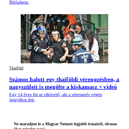
Bíróságon.
Thaiföld
Számos halott egy thaiföldi vérengzésben, a
nagyszüleit is megölte a kiskamasz + videó
Egy 14 éves fiú az elkövető, aki a vérengzés végén
öngyilkos lett.
Ne maradjon le a Magyar Nemzet legjobb írásairól, olvassa