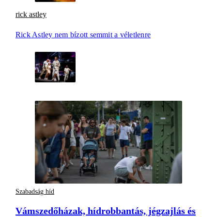
rick astley
Rick Astley nem bízott semmit a véletlenre
Szabadság híd
Vámszedőházak, hídrobbantás, jégzajlás és