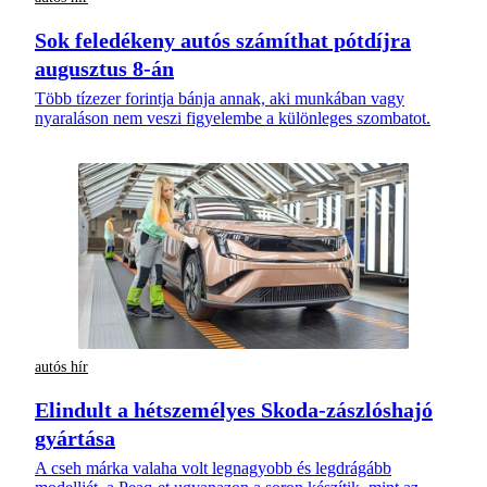
Sok feledékeny autós számíthat pótdíjra
augusztus 8-án
Több tízezer forintja bánja annak, aki munkában vagy
nyaraláson nem veszi figyelembe a különleges szombatot.
autós hír
Elindult a hétszemélyes Skoda-zászlóshajó
gyártása
A cseh márka valaha volt legnagyobb és legdrágább