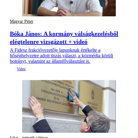
Magyar Péter
Bóka János: A kormány válságkezelésből
elégtelenre vizsgázott + videó
A Fidesz frakcióvezetője lapunknak értékelte a
hőséghelyzetre adott tiszás választ, a közmédia körüli
botrányt, valamint az államfőválasztást is.
kátai - németh vilmos