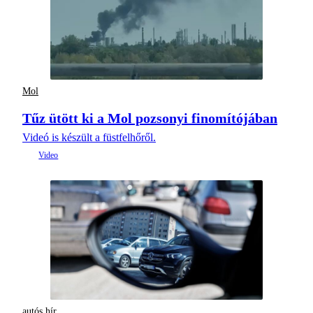
Mol
Tűz ütött ki a Mol pozsonyi finomítójában
Videó is készült a füstfelhőről.
autós hír