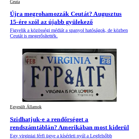
Ceuta
Újra megrohamozzák Ceutát? Augusztus
15-ére szól az újabb gyülekező
Figyelik a közösségi médiát a spanyol hatóságok, de közben
Ceutát is megerősítették.
Egyesült Államok
Szidhatjuk-e a rendőrséget a
rendszámtáblán? Amerikában most kiderül
Egy virginiai férfi ügye a kísérleti nyúl a Legfelsőbb