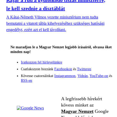
le kell szednie a dísztáblát
A Kátai-Németh Vilmos vezette minisztérium nem tudta
bemutatni a vitatott tábla kihelyezéséhez szükséges hatósági
engedélyt, ezért azt el kell távolítani.
Ne maradjon le a Magyar Nemzet legjobb írásairól, olvassa őket
minden nap!
Iratkozzon fel hírlevelünkre
Csatlakozzon hozzánk
Facebookon
és
Twitteren
Kövesse csatornáinkat
Instagrammon
,
Videán
,
YouTube-on
és
RSS-en
A legfrissebb hírekért
kövess minket az
Magyar Nemzet
Google