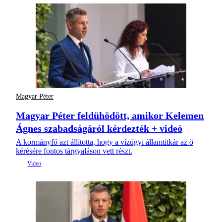
Magyar Péter
Magyar Péter feldühödött, amikor Kelemen
Ágnes szabadságáról kérdezték + videó
A kormányfő azt állította, hogy a vízügyi államtitkár az ő
kérésére fontos tárgyaláson vett részt.