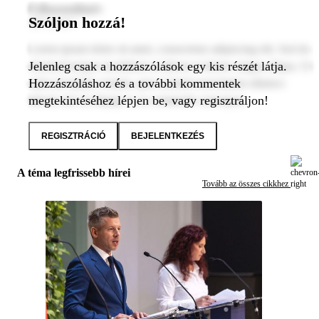
Felhasználónév
Szóljon hozzá!
2024. január 1.
Lorem ipsum dolor sit amet, consectetur adipiscing elit. Sed do
Jelenleg csak a hozzászólások egy kis részét látja.
eiusmod tempor incididunt ut labore et dolore magna aliqua. Ut
Hozzászóláshoz és a további kommentek
enim ad minim veniam, quis nostrud exercitation ullamco
megtekintéséhez lépjen be, vagy regisztráljon!
laboris nisi ut aliquip ex ea commodo consequat.
REGISZTRÁCIÓ
BEJELENTKEZÉS
A téma legfrissebb hírei
Tovább az összes cikkhez