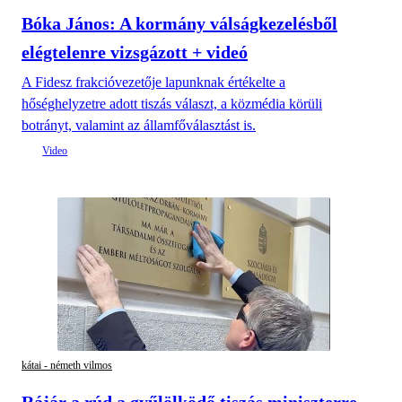
Bóka János: A kormány válságkezelésből
elégtelenre vizsgázott + videó
A Fidesz frakcióvezetője lapunknak értékelte a
hőséghelyzetre adott tiszás választ, a közmédia körüli
botrányt, valamint az államfőválasztást is.
kátai - németh vilmos
Rájár a rúd a gyűlölködő tiszás miniszterre,