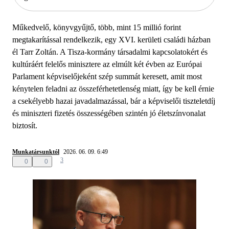
Műkedvelő, könyvgyűjtő, több, mint 15 millió forint
megtakarítással rendelkezik, egy XVI. kerületi családi házban
él Tarr Zoltán. A Tisza-kormány társadalmi kapcsolatokért és
kultúráért felelős minisztere az elmúlt két évben az Európai
Parlament képviselőjeként szép summát keresett, amit most
kénytelen feladni az összeférhetetlenség miatt, így be kell érnie
a csekélyebb hazai javadalmazással, bár a képviselői tiszteletdíj
és miniszteri fizetés összességében szintén jó életszínvonalat
biztosít.
Munkatársunktól
2026. 06. 09. 6:49
3
0
0