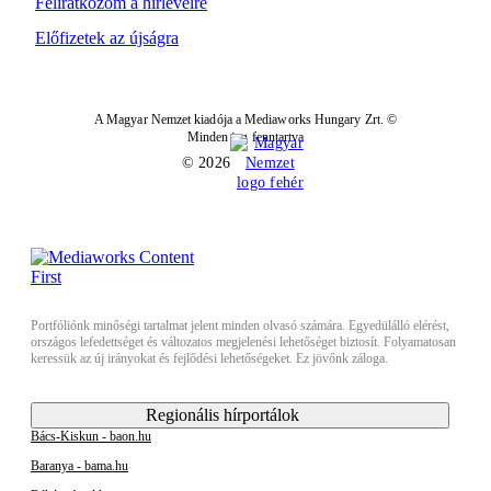
Feliratkozom a hírlevélre
Előfizetek az újságra
A Magyar Nemzet kiadója a Mediaworks Hungary Zrt. ©
Minden jog fenntartva
© 2026
Portfóliónk minőségi tartalmat jelent minden olvasó számára. Egyedülálló elérést,
országos lefedettséget és változatos megjelenési lehetőséget biztosít. Folyamatosan
keressük az új irányokat és fejlődési lehetőségeket. Ez jövőnk záloga.
Regionális hírportálok
Bács-Kiskun - baon.hu
Baranya - bama.hu