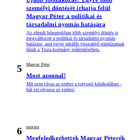
személyi döntését írhatja felül
Magyar Péter a politikai és
társadalmi nyomás hatására
Az elmúlt hónapokban több személyi döntés is
megváltozott a politikai és társadalmi nyomás
hatására, ami egyre inkább visszatérő mintázatnak
tűnik a Tisza-kormány működésében.
Magyar Péter
5
Most azonnal!
Mit nem olvas az ember a rotyogó kánikulában -
hát ezt olvassa az ember:
energia
6
Megfeledkezhettek Magyar Péterék