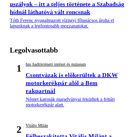
uszályok – itt a teljes története a Szabadság
hídnál láthatóvá vált roncsnak
Tóth Ferenc nyugalmazott vízügyi főtanácsos árulta el
lapunknak a legfontosabb mozzanatokat.
Legolvasottabb
hm hadtörténeti intézet és múzeum
1
Csontvázak is előkerültek a DKW
motorkerékpár alól a Bem
rakpartnál
Német katonák maradványai feküdtek a feltárt
motorkerékpár alatt.
Vitális Milán
2
Félbeszakította Vitális Milánt a