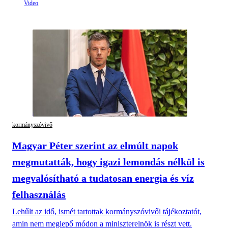
kormányszóvivő
Magyar Péter szerint az elmúlt napok
megmutatták, hogy igazi lemondás nélkül is
megvalósítható a tudatosan energia és víz
felhasználás
Lehűlt az idő, ismét tartottak kormányszóvivői tájékoztatót,
amin nem meglepő módon a miniszterelnök is részt vett.