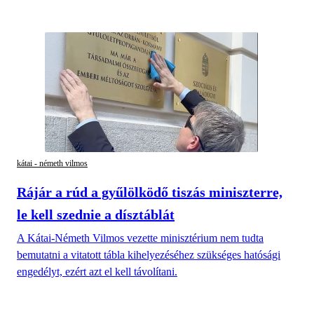
kátai - németh vilmos
Rájár a rúd a gyűlölködő tiszás miniszterre,
le kell szednie a dísztáblát
A Kátai-Németh Vilmos vezette minisztérium nem tudta
bemutatni a vitatott tábla kihelyezéséhez szükséges hatósági
engedélyt, ezért azt el kell távolítani.