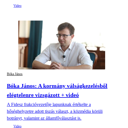
Bóka János
Bóka János: A kormány válságkezelésből
elégtelenre vizsgázott + videó
A Fidesz frakcióvezetője lapunknak értékelte a
hőséghelyzetre adott tiszás választ, a közmédia körüli
botrányt, valamint az államfőválasztást is.