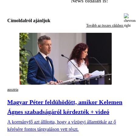
News oldalán is!
Címoldalról ajánljuk
Tovább az összes cikkhez
ausztria
Magyar Péter feldühödött, amikor Kelemen
Ágnes szabadságáról kérdezték + videó
A kormányfő azt állította, hogy a vízügyi államtitkár az ő
kérésére fontos tárgyaláson vett részt.