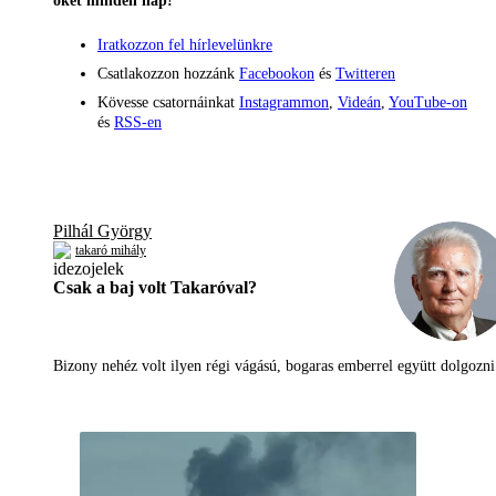
őket minden nap!
Iratkozzon fel hírlevelünkre
Csatlakozzon hozzánk
Facebookon
és
Twitteren
Kövesse csatornáinkat
Instagrammon
,
Videán
,
YouTube-on
és
RSS-en
Pilhál György
takaró mihály
Csak a baj volt Takaróval?
Bizony nehéz volt ilyen régi vágású, bogaras emberrel együtt dolgoz