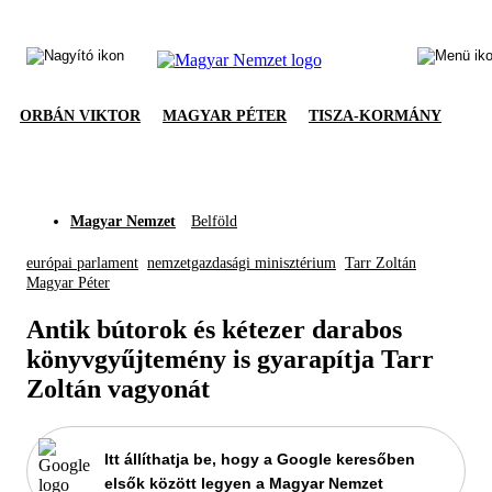
ORBÁN VIKTOR
MAGYAR PÉTER
TISZA-KORMÁNY
Magyar Nemzet
Belföld
európai parlament
nemzetgazdasági minisztérium
Tarr Zoltán
Magyar Péter
Antik bútorok és kétezer darabos
könyvgyűjtemény is gyarapítja Tarr
Zoltán vagyonát
Itt állíthatja be, hogy a Google keresőben
elsők között legyen a Magyar Nemzet