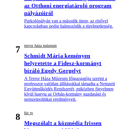
az Otthoni energiatároló program
pályázóiról
Parkolópályán van a második ütem, az elsővel
kapcsolatban pedig halmozódik a türelmetlenség.
terror háza múzeum
7
Schmidt Mária keményen
helyretette a Fidesz-kormányt
bíráló Egedy Gergelyt
A Terror Háza Múzeum főigazgatója szerint a
professzor valótlan állításokkal támadta a Nemzeti
Együttműködés Rendszerét, miközben figyelmen
kívül hagyta az Orbán-kormány gazdasági és
nemzetpolitikai eredményeit.
hír tv
8
Megszólalt a közmédia frissen