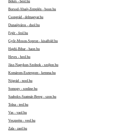
Békés - beol.hu
Borsod-Abaúj-Zemplén - boon.hu
Csongrád - delmagyar.hu
Dunaújváros - duol.hu
Fejér - feol.hu
Győr-Moson-Sopron - kisalfold.hu
Hajdú-Bihar - haon.hu
Heves - heol.hu
Jász-Nagykun-Szolnok - szoljon.hu
Komárom-Esztergom - kemma.hu
Nógrád - nool.hu
Somogy - sonline.hu
Szabolcs-Szatmár-Bereg - szon.hu
Tolna - teol.hu
Vas - vaol.hu
Veszprém - veol.hu
Zala - zaol.hu