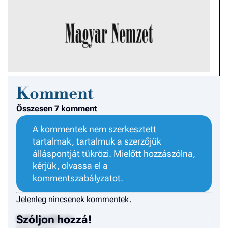
Komment
Összesen 7 komment
A kommentek nem szerkesztett
tartalmak, tartalmuk a szerzőjük
álláspontját tükrözi. Mielőtt hozzászólna,
kérjük, olvassa el a
kommentszabályzatot
.
Jelenleg nincsenek kommentek.
Szóljon hozzá!
Felhasználónév