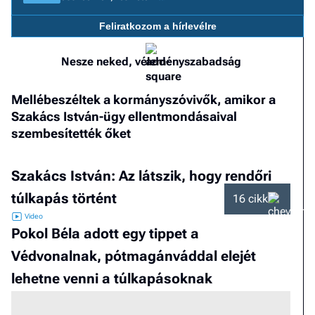
a h
Feliratkozom a hírlevélre
E
a
Nesze neked, véleményszabadság
ú
Mellébeszéltek a kormányszóvivők, amikor a
Szakács István-ügy ellentmondásaival
szembesítették őket
Szakács István: Az látszik, hogy rendőri
túlkapás történt
16 cikk
Pokol Béla adott egy tippet a
Védvonalnak, pótmagánváddal elejét
lehetne venni a túlkapásoknak