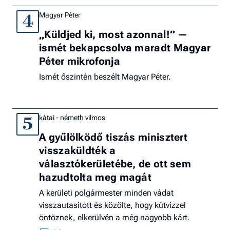
Magyar Péter
4
„Küldjed ki, most azonnal!” —
ismét bekapcsolva maradt Magyar
Péter mikrofonja
Ismét őszintén beszélt Magyar Péter.
kátai - németh vilmos
5
A gyűlölködő tiszás minisztert
visszaküldték a
választókerületébe, de ott sem
hazudtolta meg magát
A kerületi polgármester minden vádat
visszautasított és közölte, hogy kútvízzel
öntöznek, elkerülvén a még nagyobb kárt.