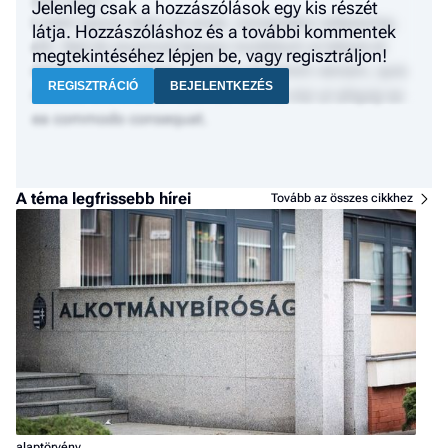
2024. január 1.
Jelenleg csak a hozzászólások egy kis részét
Lorem ipsum dolor sit amet, consectetur adipiscing
látja. Hozzászóláshoz és a további kommentek
elit. Sed do eiusmod tempor incididunt ut labore et
megtekintéséhez lépjen be, vagy regisztráljon!
dolore magna aliqua. Ut enim ad minim veniam, quis
REGISZTRÁCIÓ
BEJELENTKEZÉS
nostrud exercitation ullamco laboris nisi ut aliquip ex
ea commodo consequat.
A téma legfrissebb hírei
Tovább az összes cikkhez
alaptörvény