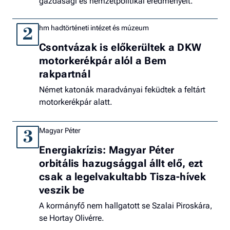
gazdasági és nemzetpolitikai eredményeit.
hm hadtörténeti intézet és múzeum
2
Csontvázak is előkerültek a DKW
motorkerékpár alól a Bem
rakpartnál
Német katonák maradványai feküdtek a feltárt
motorkerékpár alatt.
Magyar Péter
3
Energiakrízis: Magyar Péter
orbitális hazugsággal állt elő, ezt
csak a legelvakultabb Tisza-hívek
veszik be
A kormányfő nem hallgatott se Szalai Piroskára,
se Hortay Olivérre.