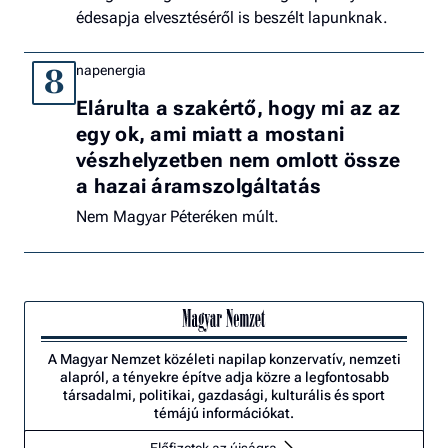
édesapja elvesztéséről is beszélt lapunknak.
napenergia
8
Elárulta a szakértő, hogy mi az az
egy ok, ami miatt a mostani
vészhelyzetben nem omlott össze
a hazai áramszolgáltatás
Nem Magyar Péteréken múlt.
A Magyar Nemzet közéleti napilap konzervatív, nemzeti
alapról, a tényekre építve adja közre a legfontosabb
társadalmi, politikai, gazdasági, kulturális és sport
témájú információkat.
Előfizetek az újságra