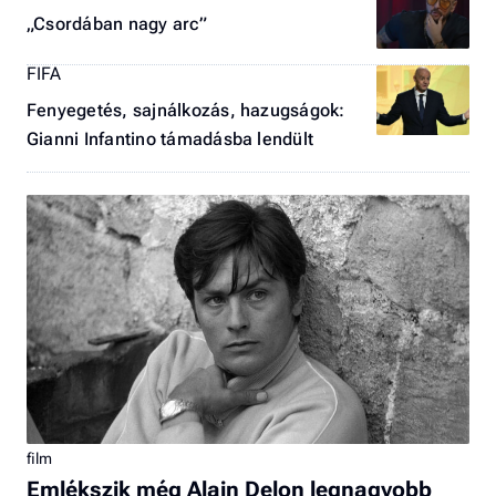
„Csordában nagy arc”
FIFA
Fenyegetés, sajnálkozás, hazugságok:
Gianni Infantino támadásba lendült
film
Emlékszik még Alain Delon legnagyobb