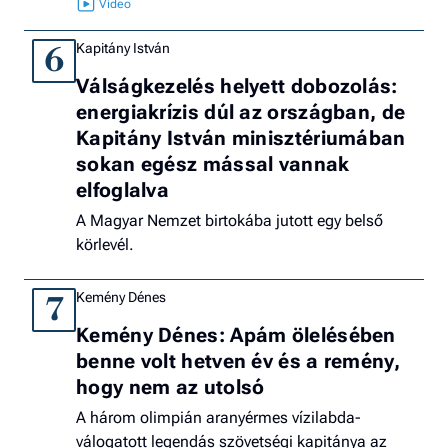
Kapitány István
6
Válságkezelés helyett dobozolás:
energiakrízis dúl az országban, de
Kapitány István minisztériumában
sokan egész mással vannak
elfoglalva
A Magyar Nemzet birtokába jutott egy belső
körlevél.
Kemény Dénes
7
Kemény Dénes: Apám ölelésében
benne volt hetven év és a remény,
hogy nem az utolsó
A három olimpián aranyérmes vízilabda-
válogatott legendás szövetségi kapitánya az