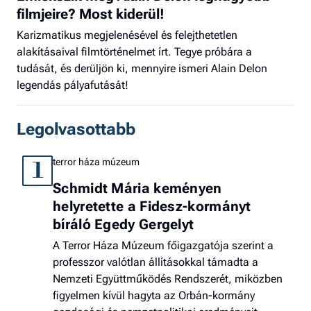
filmjeire? Most kiderül!
Karizmatikus megjelenésével és felejthetetlen
alakításaival filmtörténelmet írt. Tegye próbára a
tudását, és derüljön ki, mennyire ismeri Alain Delon
legendás pályafutását!
Legolvasottabb
terror háza múzeum
1
Schmidt Mária keményen
helyretette a Fidesz-kormányt
bíráló Egedy Gergelyt
A Terror Háza Múzeum főigazgatója szerint a
professzor valótlan állításokkal támadta a
Nemzeti Együttműködés Rendszerét, miközben
figyelmen kívül hagyta az Orbán-kormány