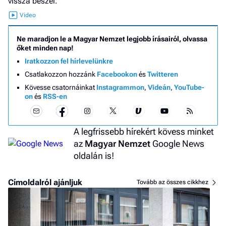
vissza beszél.
Ne maradjon le a Magyar Nemzet legjobb írásairól, olvassa
őket minden nap!
Iratkozzon fel hírlevelünkre
Csatlakozzon hozzánk
Facebookon
és
Twitteren
Kövesse csatornáinkat
Instagrammon
,
Videán
,
YouTube-
on
és
RSS-en
A legfrissebb hírekért kövess minket
az
Magyar Nemzet
Google News
oldalán is!
Címoldalról ajánljuk
Tovább az összes cikkhez