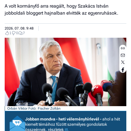
A volt kormányfő arra reagált, hogy Szakács István
jobboldali bloggert hajnalban elvitték az egyenruhások.
2026. 07. 08. 9:48
1
0
7
Jobb
Orbán Viktor
Fotó: Fischer Zoltán
- het
véle
Jobban mondva - heti véleményhírlevél -
ahol a hét
kiemelt témáihoz fűzött személyes gondolatok
összeérnek, részletek
itt.
Fe