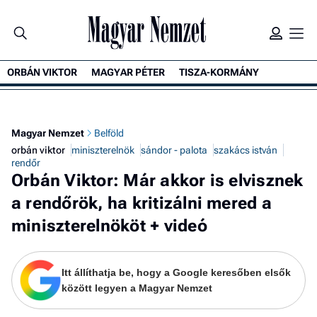
ORBÁN VIKTOR
MAGYAR PÉTER
TISZA-KORMÁNY
K
Magyar Nemzet
Belföld
orbán viktor
miniszterelnök
sándor - palota
szakács istván
rendőr
Orbán Viktor: Már akkor is elvisznek
a rendőrök, ha kritizálni mered a
miniszterelnököt + videó
Itt állíthatja be, hogy a Google keresőben elsők
között legyen a Magyar Nemzet