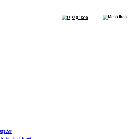
espár
legújabb filmjét.