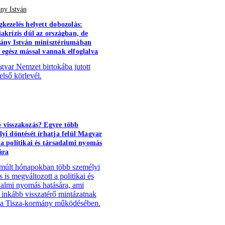
ny István
gkezelés helyett dobozolás:
iakrízis dúl az országban, de
ány István minisztériumában
 egész mással vannak elfoglalva
yar Nemzet birtokába jutott
első körlevél.
 visszakozás? Egyre több
lyi döntését írhatja felül Magyar
 a politikai és társadalmi nyomás
ára
múlt hónapokban több személyi
 is megváltozott a politikai és
dalmi nyomás hatására, ami
 inkább visszatérő mintázatnak
 a Tisza-kormány működésében.