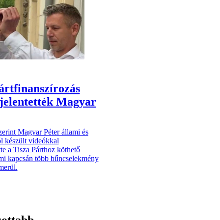
pártfinanszírozás
ljelentették Magyar
zerint Magyar Péter állami és
l készült videókkal
te a Tisza Párthoz köthető
ami kapcsán több bűncselekmény
merül.
sottabb