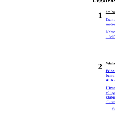
hm had
1
Csont
motor
Német
a felt
Vitáli
2
Félbe
bemut
AEK e
Hivat
válog
klubj
alkoto