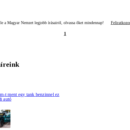
le a Magyar Nemzet legjobb írásairól, olvassa őket mindennap!
Feliratkozo
1
híreink
m-t ment egy tank benzinnel ez
di autó