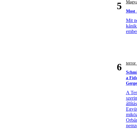
Magya
5
Most 
Mit n
kánik
ember
terro
6
Schmi
a Fid
Gerge
A Ter
szerin
állít
Együt
miköz
Orbán
nemze