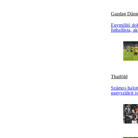
Gazdag Dánie
Egymillió dol
futballista, 
Thaiföld
Számos halott
nagyszüleit i