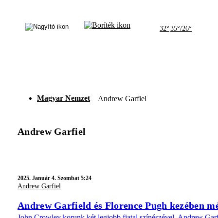
32°
35°/26°
Magyar Nemzet
Andrew Garfiel
Andrew Garfiel
2025.
Január 4. Szombat 5:24
Andrew Garfiel
Andrew Garfield és Florence Pugh kezében még
John Crowley korunk két legjobb fiatal színészével, Andrew Garfi