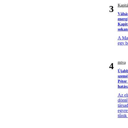
Kapitá
3
Válsá
energ
Kapit
sokan
A Mag
egy b
mtva
4
Újabb
szemé
Péter
hatás
Az el
döntés
társa
egyre
tűnik