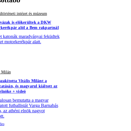
történeti intézet és múzeum
vázak is előkerültek a DKW
kerékpár alól a Bem rakpartnál
 katonák maradványai feküdtek
árt motorkerékpár alatt.
s Milán
szakította Vitális Milánt a
atásán, és magyarul kiáltott az
lnöke + videó
alosan bemutatta a magyar
atott futballistát Varga Barnabás
a, az athéni elnök nagyot
tt.