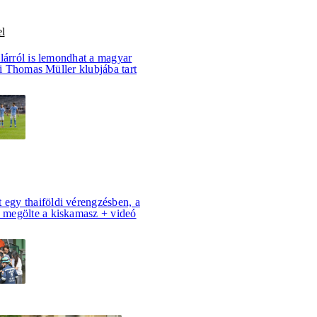
l
lárról is lemondhat a magyar
aki Thomas Müller klubjába tart
 egy thaiföldi vérengzésben, a
s megölte a kiskamasz + videó