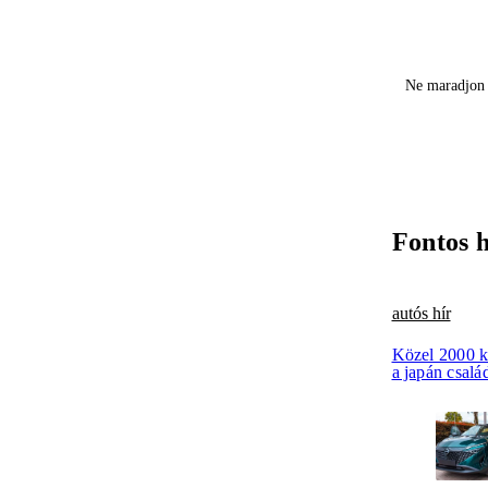
Ne maradjon 
Fontos 
autós hír
Közel 2000 k
a japán csalá