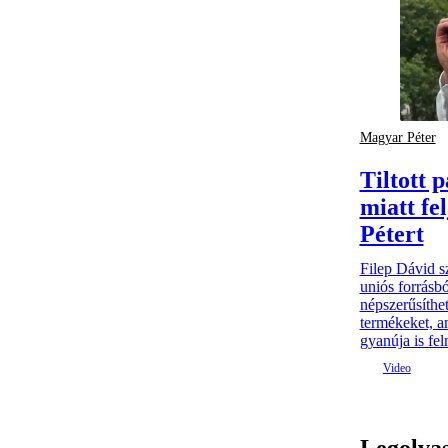
Magyar Péter
Tiltott 
miatt fe
Pétert
Filep Dávid s
uniós forrásbó
népszerűsíthet
termékeket, 
gyanúja is fel
Legolva