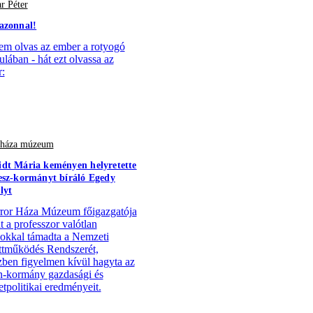
r Péter
azonnal!
em olvas az ember a rotyogó
ulában - hát ezt olvassa az
:
r háza múzeum
dt Mária keményen helyretette
esz-kormányt bíráló Egedy
lyt
ror Háza Múzeum főigazgatója
t a professzor valótlan
ásokkal támadta a Nemzeti
tműködés Rendszerét,
ben figyelmen kívül hagyta az
-kormány gazdasági és
tpolitikai eredményeit.