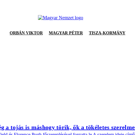
ORBÁN VIKTOR
MAGYAR PÉTER
TISZA-KORMÁNY
 a tojás is máshogy törik, ők a tökéletes szerelm
eld és Florence Pugh főszereplésével forgatta le A szerelem ideje című 