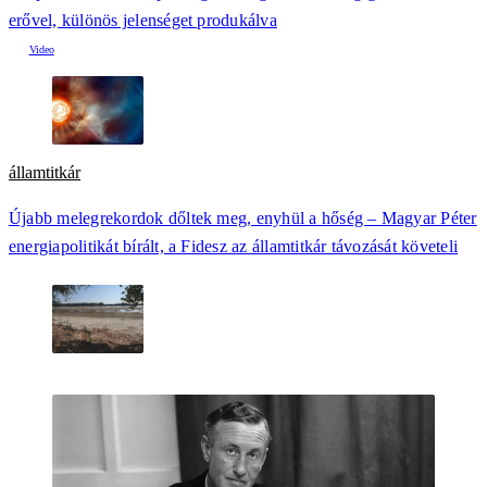
erővel, különös jelenséget produkálva
államtitkár
Újabb melegrekordok dőltek meg, enyhül a hőség – Magyar Péter
energiapolitikát bírált, a Fidesz az államtitkár távozását követeli