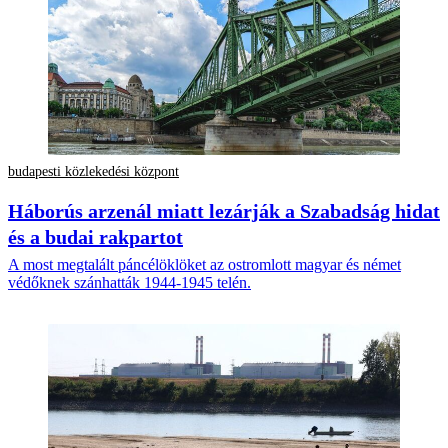
budapesti közlekedési központ
Háborús arzenál miatt lezárják a Szabadság hidat
és a budai rakpartot
A most megtalált páncélöklöket az ostromlott magyar és német
védőknek szánhatták 1944-1945 telén.