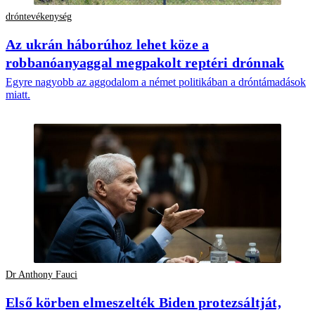
dróntevékenység
Az ukrán háborúhoz lehet köze a
robbanóanyaggal megpakolt reptéri drónnak
Egyre nagyobb az aggodalom a német politikában a dróntámadások
miatt.
Dr Anthony Fauci
Első körben elmeszelték Biden protezsáltját,