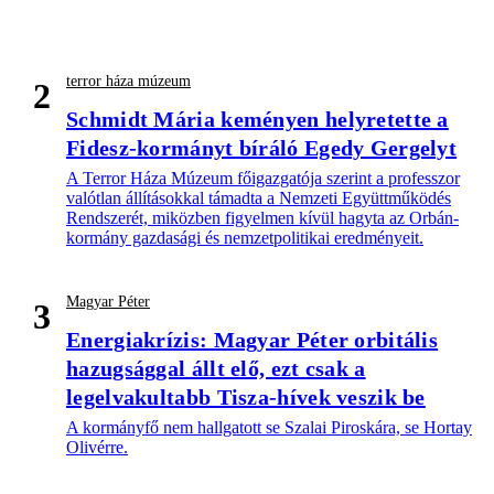
terror háza múzeum
2
Schmidt Mária keményen helyretette a
Fidesz-kormányt bíráló Egedy Gergelyt
A Terror Háza Múzeum főigazgatója szerint a professzor
valótlan állításokkal támadta a Nemzeti Együttműködés
Rendszerét, miközben figyelmen kívül hagyta az Orbán-
kormány gazdasági és nemzetpolitikai eredményeit.
Magyar Péter
3
Energiakrízis: Magyar Péter orbitális
hazugsággal állt elő, ezt csak a
legelvakultabb Tisza-hívek veszik be
A kormányfő nem hallgatott se Szalai Piroskára, se Hortay
Olivérre.