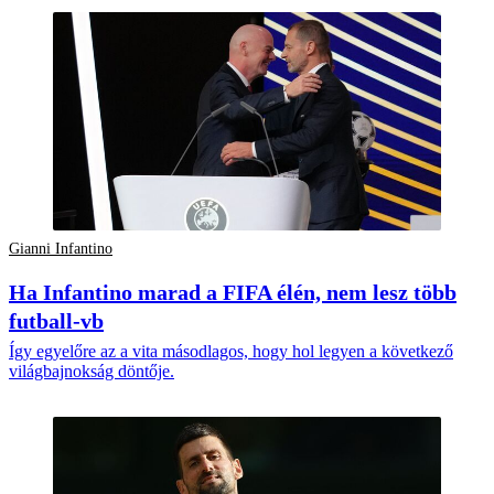
Gianni Infantino
Ha Infantino marad a FIFA élén, nem lesz több
futball-vb
Így egyelőre az a vita másodlagos, hogy hol legyen a következő
világbajnokság döntője.