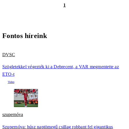
1
Fontos híreink
DVSC
Szögletekkel végezték ki a Debrecent, a VAR megmentette az
ETO-t
szupernóva
Szupernóva: húsz naptömegű csillag robbant fel gigantikus