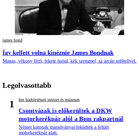
james bond
Így kellett volna kinéznie James Bondnak
Magas, vékony férfi, fekete hajjal, kék szemmel, az arcán sebhellyel.
Legolvasottabb
hm hadtörténeti intézet és múzeum
1
Csontvázak is előkerültek a DKW
motorkerékpár alól a Bem rakpartnál
Német katonák maradványai feküdtek a feltárt
motorkerékpár alatt.