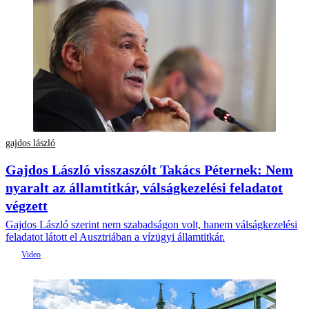
gajdos lászló
Gajdos László visszaszólt Takács Péternek: Nem
nyaralt az államtitkár, válságkezelési feladatot
végzett
Gajdos László szerint nem szabadságon volt, hanem válságkezelési
feladatot látott el Ausztriában a vízügyi államtitkár.