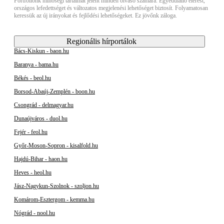
Portfóliónk minőségi tartalmat jelent minden olvasó számára. Egyedülálló elérést,
országos lefedettséget és változatos megjelenési lehetőséget biztosít. Folyamatosan
keressük az új irányokat és fejlődési lehetőségeket. Ez jövőnk záloga.
Regionális hírportálok
Bács-Kiskun - baon.hu
Baranya - bama.hu
Békés - beol.hu
Borsod-Abaúj-Zemplén - boon.hu
Csongrád - delmagyar.hu
Dunaújváros - duol.hu
Fejér - feol.hu
Győr-Moson-Sopron - kisalfold.hu
Hajdú-Bihar - haon.hu
Heves - heol.hu
Jász-Nagykun-Szolnok - szoljon.hu
Komárom-Esztergom - kemma.hu
Nógrád - nool.hu