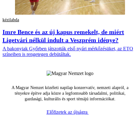
kézilabda
Imre Bence és az új kapus remekelt, de miért
Ligetvári nélkül indult a Veszprém idénye?
A bakonyiak Győrben játszották első nyári mérkőzésüket, az ETO
színeiben is rengetegen debütáltak.
A Magyar Nemzet közéleti napilap konzervatív, nemzeti alapról, a
tényekre építve adja közre a legfontosabb társadalmi, politikai,
gazdasági, kulturális és sport témájú információkat.
Előfizetek az újságra