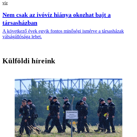
víz
Nem csak az ivóvíz hiánya okozhat bajt a
társasházban
A következő évek egyik fontos minőségi ismérve a társasházak
válságállósága lehet.
Külföldi híreink