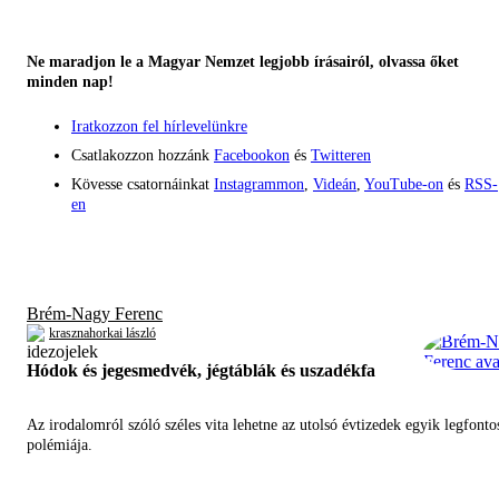
Ne maradjon le a Magyar Nemzet legjobb írásairól, olvassa őket
minden nap!
Iratkozzon fel hírlevelünkre
Csatlakozzon hozzánk
Facebookon
és
Twitteren
Kövesse csatornáinkat
Instagrammon
,
Videán
,
YouTube-on
és
RSS-
en
Brém-Nagy Ferenc
krasznahorkai lászló
Hódok és jegesmedvék, jégtáblák és uszadékfa
Az irodalomról szóló széles vita lehetne az utolsó évtizedek egyik legfont
polémiája.