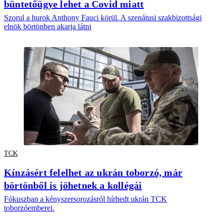
büntetőügye lehet a Covid miatt
Szorul a hurok Anthony Fauci körül. A szenátusi szakbizottsági
elnök börtönben akarja látni
TCK
Kínzásért felelhet az ukrán toborzó, már
börtönből is jöhetnek a kollégái
Fókuszban a kényszersorozásról hírhedt ukrán TCK
toborzóemberei.