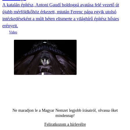
A katalán építész, Antoni Gaudí boldoggá avatása felé vezető út
újabb mérföldkőhöz érkezett, miután Ferenc pápa egyik utolsó
intézkedéseként a múlt héten elismerte a világhírű építész hősies
erényeit.
Ne maradjon le a Magyar Nemzet legjobb írásairól, olvassa őket
mindennap!
Feliratkozom a hírlevélre