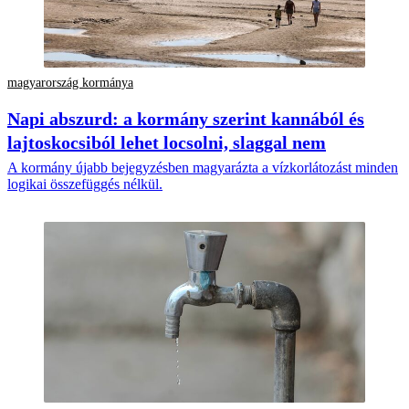
magyarország kormánya
Napi abszurd: a kormány szerint kannából és
lajtoskocsiból lehet locsolni, slaggal nem
A kormány újabb bejegyzésben magyarázta a vízkorlátozást minden
logikai összefüggés nélkül.