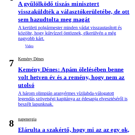
A gyűlölködő tiszás minisztert
visszaküldték a választókerületébe, de ott
sem hazudtolta meg magát
A kerületi polgármester minden vádat visszautasított és
közölte, hogy kútvízzel öntöznek, elkerülvén a még
nagyobb kárt.
Kemény Dénes
7
Kemény Dénes: Apám ölelésében benne
volt hetven év és a remény, hogy nem az
utolsó
A három olimpián aranyérmes vízilabda-válogatott
legendás szövetségi kapitánya az édesapja elvesztéséről is
beszélt lapunknak.
napenergia
8
Elárulta a szakértő, hogy mi az az egy ok,