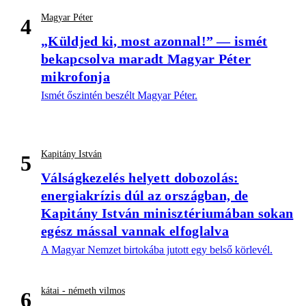
Magyar Péter
4
„Küldjed ki, most azonnal!” — ismét
bekapcsolva maradt Magyar Péter
mikrofonja
Ismét őszintén beszélt Magyar Péter.
Kapitány István
5
Válságkezelés helyett dobozolás:
energiakrízis dúl az országban, de
Kapitány István minisztériumában sokan
egész mással vannak elfoglalva
A Magyar Nemzet birtokába jutott egy belső körlevél.
kátai - németh vilmos
6