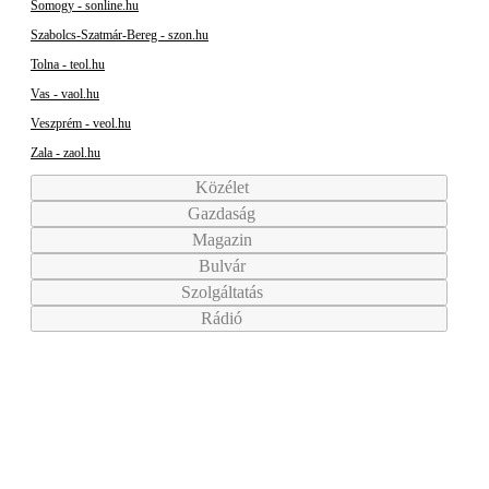
Somogy - sonline.hu
Szabolcs-Szatmár-Bereg - szon.hu
Tolna - teol.hu
Vas - vaol.hu
Veszprém - veol.hu
Zala - zaol.hu
Közélet
Gazdaság
Magazin
Bulvár
Szolgáltatás
Rádió